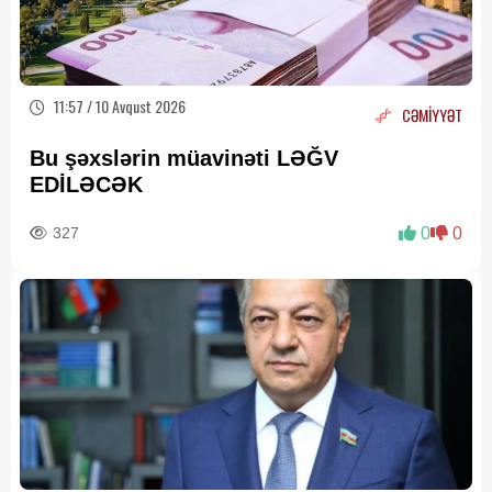
11:57 / 10 Avqust 2026
CƏMİYYƏT
Bu şəxslərin müavinəti LƏĞV
EDİLƏCƏK
327
0
0