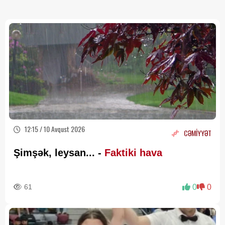
12:15 / 10 Avqust 2026
CƏMİYYƏT
Şimşək, leysan... -
Faktiki hava
61
0
0