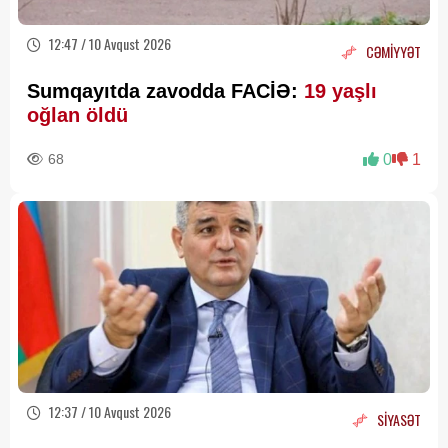
12:47 / 10 Avqust 2026
CƏMİYYƏT
Sumqayıtda zavodda FACİƏ:
19 yaşlı
oğlan öldü
68
0
1
12:37 / 10 Avqust 2026
SİYASƏT