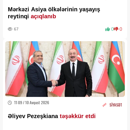
Mərkəzi Asiya ölkələrinin yaşayış
reytinqi
açıqlanıb
67
0
0
11:09 / 10 Avqust 2026
SİYASƏT
Əliyev Pezeşkiana
təşəkkür etdi