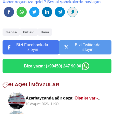
Xəbər xoşunuza gəldi? Sosial şəbəkələrdə paylaşın
Gəncə
kütləvi
dava
Bizi Facebook-da
Bizi Twitter-da
izləyin
izləyin
Bizə yazın: (+99450) 247 90 86
ƏLAQƏLI MÖVZULAR
Azərbaycanda ağır qəza:
Ölənlər var -
ADLAR
10 Avqust 2026, 11:39