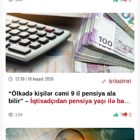
12:30 / 10 Avqust 2026
İQTİSADİYYAT
“Ölkədə kişilər cəmi 9 il pensiya ala
bilir" –
İqtisadçıdan pensiya yaşı ilə bağlı
REAKSİYA
139
7
0