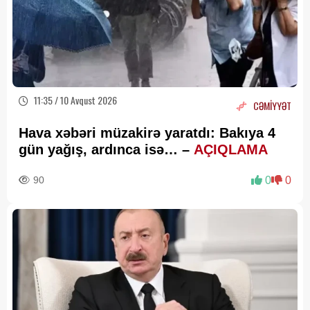
11:35 / 10 Avqust 2026
CƏMİYYƏT
Hava xəbəri müzakirə yaratdı: Bakıya 4
gün yağış, ardınca isə… –
AÇIQLAMA
90
0
0