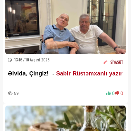
13:16 / 10 Avqust 2026
SİYASƏT
Əlvida, Çingiz! -
Sabir Rüstəmxanlı yazır
59
0
0