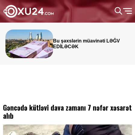
Bu şəxslərin müavinəti LƏĞV
EDİLƏCƏK
Gəncədə kütləvi dava zamanı 7 nəfər xəsarət
alıb