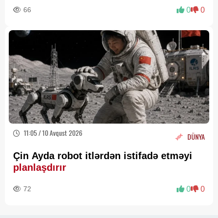
66
0
0
11:05 / 10 Avqust 2026
DÜNYA
Çin Ayda robot itlərdən istifadə etməyi
planlaşdırır
72
0
0