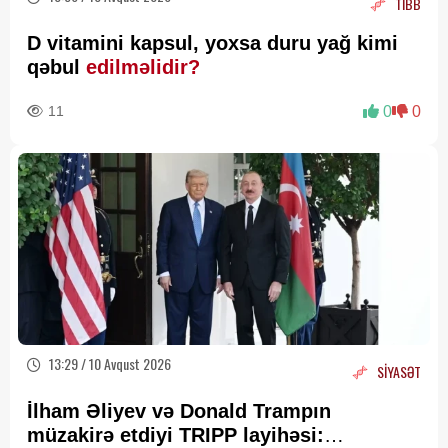
TİBB
D vitamini kapsul, yoxsa duru yağ kimi
qəbul
edilməlidir?
11
0
0
13:29 / 10 Avqust 2026
SİYASƏT
İlham Əliyev və Donald Trampın
müzakirə etdiyi TRIPP layihəsi: