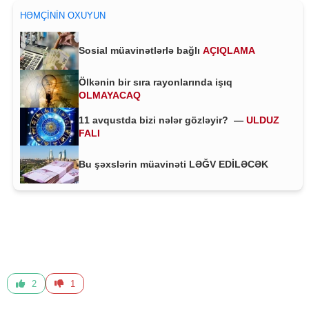
HƏMÇININ OXUYUN
Sosial müavinətlərlə bağlı
AÇIQLAMA
Ölkənin bir sıra rayonlarında işıq
OLMAYACAQ
11 avqustda bizi nələr gözləyir? —
ULDUZ
FALI
Bu şəxslərin müavinəti LƏĞV EDİLƏCƏK
2
1