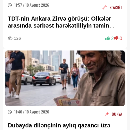
11:57 / 10 Avqust 2026
SİYASƏT
TDT-nin Ankara Zirvə görüşü: Ölkələr
arasında sərbəst hərəkətliliyin təmin
olunması
mexanizmləri müzakirə edilir
126
2
0
11:40 / 10 Avqust 2026
DÜNYA
Dubayda dilənçinin aylıq qazancı üzə