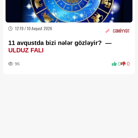
12:19 / 10 Avqust 2026
CƏMİYYƏT
11 avqustda bizi nələr gözləyir? —
ULDUZ FALI
96
0
0