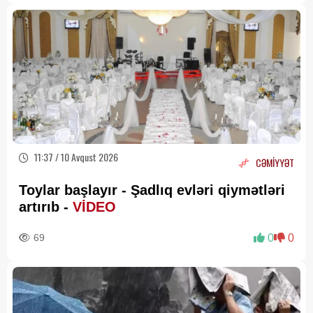
11:37 / 10 Avqust 2026
CƏMİYYƏT
Toylar başlayır - Şadlıq evləri qiymətləri
artırıb -
VİDEO
69
0
0