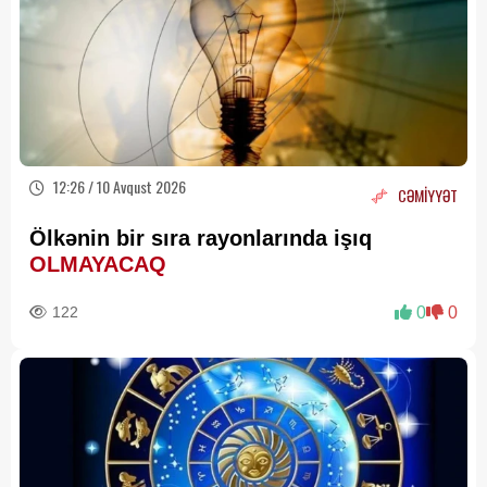
12:26 / 10 Avqust 2026
CƏMİYYƏT
Ölkənin bir sıra rayonlarında işıq
OLMAYACAQ
122
0
0