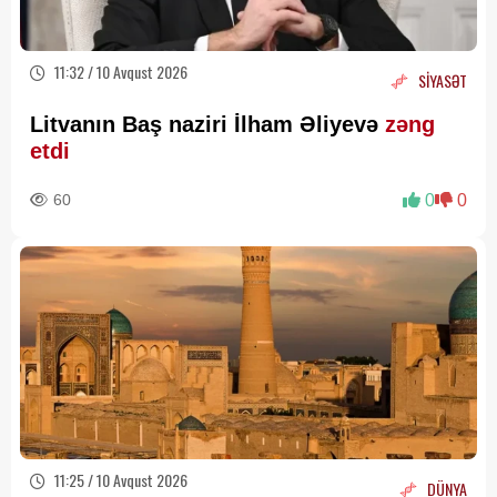
11:32 / 10 Avqust 2026
SİYASƏT
Litvanın Baş naziri İlham Əliyevə
zəng
etdi
60
0
0
11:25 / 10 Avqust 2026
DÜNYA