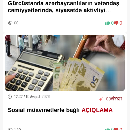
Gürcüstanda azərbaycanlıların vətəndaş
cəmiyyətlərində, siyasətdə aktivliyi
artırılsın -
FAZİL MUSTAFA
66
0
0
12:32 / 10 Avqust 2026
CƏMİYYƏT
Sosial müavinətlərlə bağlı
AÇIQLAMA
140
0
0