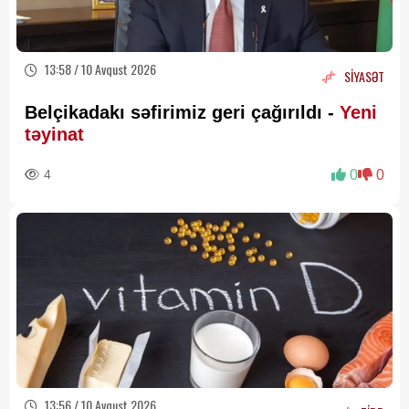
13:58 / 10 Avqust 2026
SİYASƏT
Belçikadakı səfirimiz geri çağırıldı -
Yeni
təyinat
4
0
0
13:56 / 10 Avqust 2026