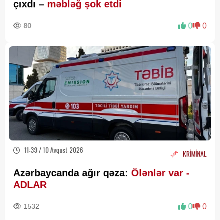
çıxdı –
məbləğ şok etdi
80
0
0
11:39 / 10 Avqust 2026
KRİMİNAL
Azərbaycanda ağır qəza:
Ölənlər var -
ADLAR
1532
0
0