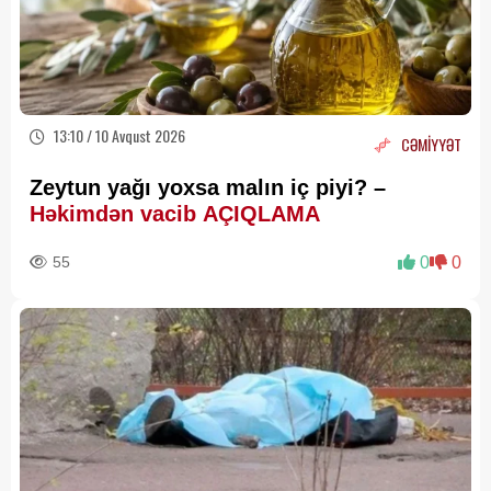
13:10 / 10 Avqust 2026
CƏMİYYƏT
Zeytun yağı yoxsa malın iç piyi? –
Həkimdən vacib AÇIQLAMA
55
0
0