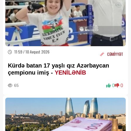
11:59 / 10 Avqust 2026
CƏMİYYƏT
Kürdə batan 17 yaşlı qız Azərbaycan
çempionu imiş -
YENİLƏNİB
65
0
0