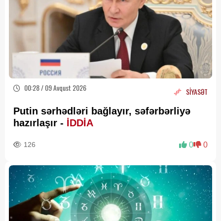
00:28 / 09 Avqust 2026
SİYASƏT
Putin sərhədləri bağlayır, səfərbərliyə
hazırlaşır -
İDDİA
126
0
0