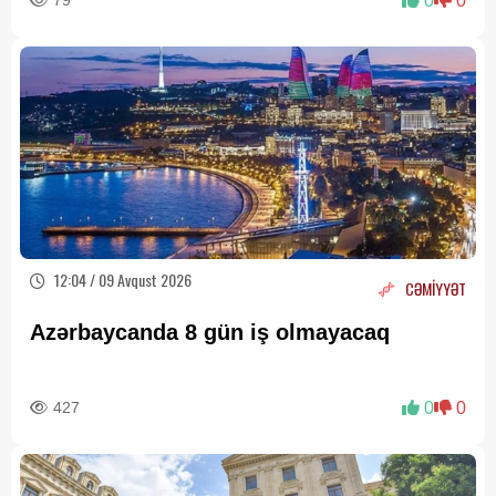
79
0
0
12:04 / 09 Avqust 2026
CƏMİYYƏT
Azərbaycanda 8 gün iş olmayacaq
427
0
0