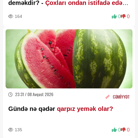
deməkdir? -
Çoxları ondan istifadə edə
bilmir
164
0
0
23:31 / 08 Avqust 2026
CƏMİYYƏT
Gündə nə qədər
qarpız yemək olar?
135
0
0