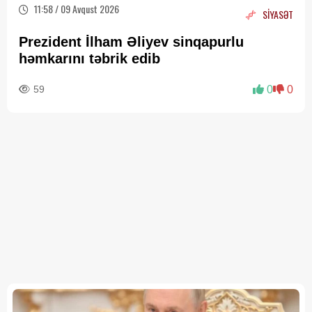
11:58 / 09 Avqust 2026
SİYASƏT
Prezident İlham Əliyev sinqapurlu
həmkarını təbrik edib
59
0
0