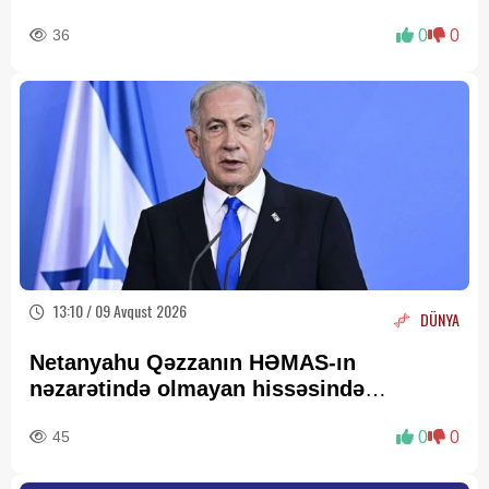
36
0
0
13:10 / 09 Avqust 2026
DÜNYA
Netanyahu Qəzzanın HƏMAS-ın
nəzarətində olmayan hissəsində
yenidənqurma işlərini təsdiqləyib
45
0
0