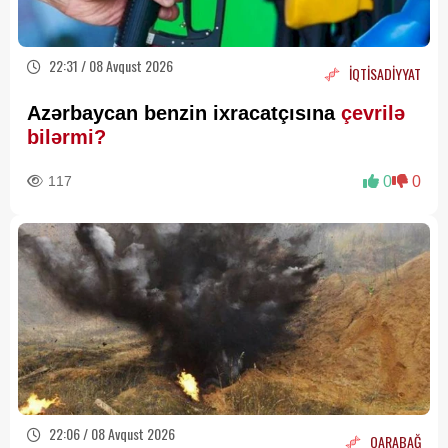
22:31 / 08 Avqust 2026
İQTİSADİYYAT
Azərbaycan benzin ixracatçısına
çevrilə
bilərmi?
117
0
0
22:06 / 08 Avqust 2026
QARABAĞ