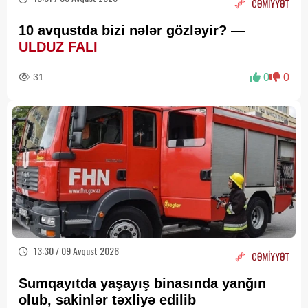
CƏMİYYƏT
10 avqustda bizi nələr gözləyir? —
ULDUZ FALI
31
0
0
13:30 / 09 Avqust 2026
CƏMİYYƏT
Sumqayıtda yaşayış binasında yanğın
olub, sakinlər təxliyə edilib