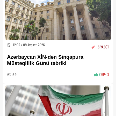
12:02 / 09 Avqust 2026
SİYASƏT
Azərbaycan XİN-dən Sinqapura
Müstəqillik Günü təbriki
59
0
0