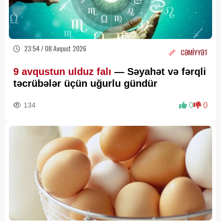
23:54 / 08 Avqust 2026
CƏMİYYƏT
9 avqustun ulduz falı
— Səyahət və fərqli
təcrübələr üçün uğurlu gündür
134
0
0