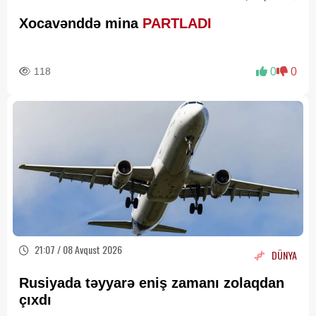
Xocavənddə mina
PARTLADI
118
0
0
21:07 / 08 Avqust 2026
DÜNYA
Rusiyada təyyarə eniş zamanı zolaqdan
çıxdı