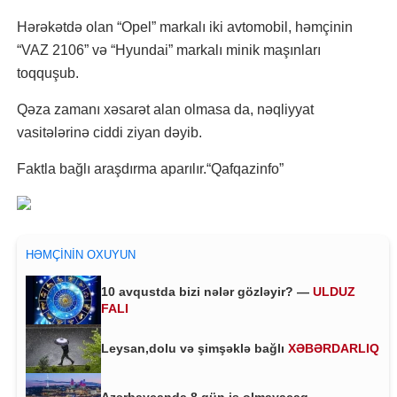
Hərəkətdə olan “Opel” markalı iki avtomobil, həmçinin
“VAZ 2106” və “Hyundai” markalı minik maşınları
toqquşub.
Qəza zamanı xəsarət alan olmasa da, nəqliyyat
vasitələrinə ciddi ziyan dəyib.
Faktla bağlı araşdırma aparılır.“Qafqazinfo”
HƏMÇININ OXUYUN
10 avqustda bizi nələr gözləyir? —
ULDUZ
FALI
Leysan,dolu və şimşəklə bağlı
XƏBƏRDARLIQ