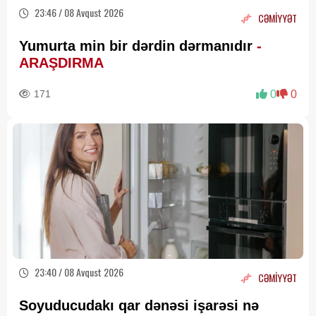
23:46 / 08 Avqust 2026
CƏMİYYƏT
Yumurta min bir dərdin dərmanıdır
-
ARAŞDIRMA
171
0
0
23:40 / 08 Avqust 2026
CƏMİYYƏT
Soyuducudakı qar dənəsi işarəsi nə