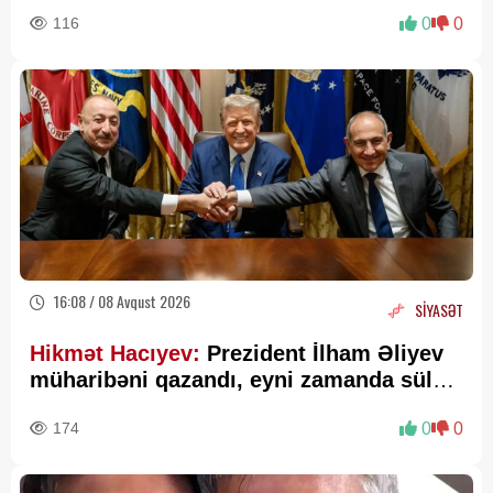
116
0
0
16:08 / 08 Avqust 2026
SİYASƏT
Hikmət Hacıyev:
Prezident İlham Əliyev
müharibəni qazandı, eyni zamanda sülhü
də qazandı - VİDEO
174
0
0