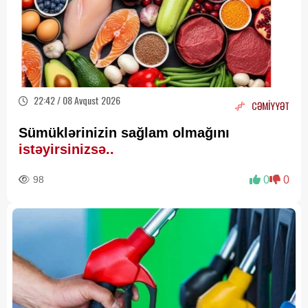
22:42 / 08 Avqust 2026
CƏMİYYƏT
Sümüklərinizin sağlam olmağını
istəyirsinizsə..
98
0
0