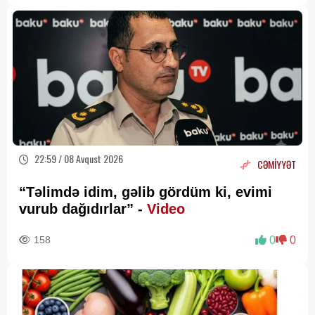
22:59 / 08 Avqust 2026
CƏMİYYƏT
“Təlimdə idim, gəlib gördüm ki, evimi
vurub dağıdırlar” -
Video
158
0
0