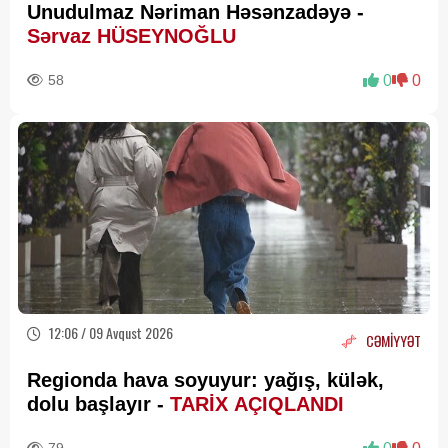
Unudulmaz Nəriman Həsənzadəyə -
Sərvaz HÜSEYNOĞLU
58
0
0
12:06 / 09 Avqust 2026
CƏMİYYƏT
Regionda hava soyuyur: yağış, külək,
dolu başlayır -
TARİX AÇIQLANDI