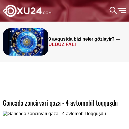
9 avqustda bizi nələr gözləyir? —
ULDUZ FALI
Gəncədə zəncirvari qəza - 4 avtomobil toqquşdu