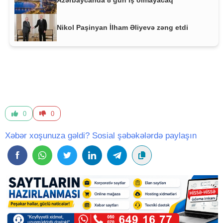
Azərbaycanda 8 gün iş olmayacaq
Nikol Paşinyan İlham Əliyevə zəng etdi
0
0
Xəbər xoşunuza gəldi? Sosial şəbəkələrdə paylaşın