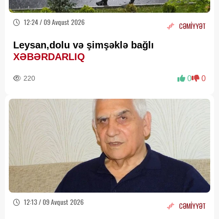
12:24 / 09 Avqust 2026
CƏMİYYƏT
Leysan,dolu və şimşəklə bağlı
XƏBƏRDARLIQ
220
0
0
12:13 / 09 Avqust 2026
CƏMİYYƏT