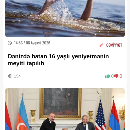
14:53 / 08 Avqust 2026
CƏMİYYƏT
Dənizdə batan 16 yaşlı yeniyetmənin
meyiti tapılıb
154
0
0