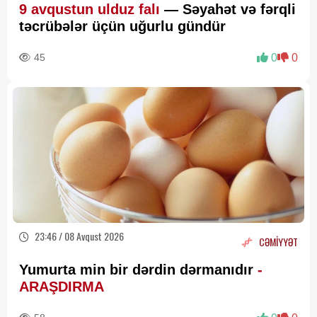
9 avqustun ulduz falı
— Səyahət və fərqli
təcrübələr üçün uğurlu gündür
45
0
0
23:46 / 08 Avqust 2026
CƏMİYYƏT
Yumurta min bir dərdin dərmanıdır
-
ARAŞDIRMA