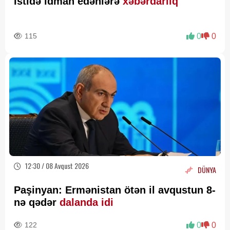
İstidə idman edənlərə
xəbərdarlıq
115
0
0
12:30 / 08 Avqust 2026
DÜNYA
Paşinyan: Ermənistan ötən il avqustun 8-
nə qədər
dalanda idi
122
0
0