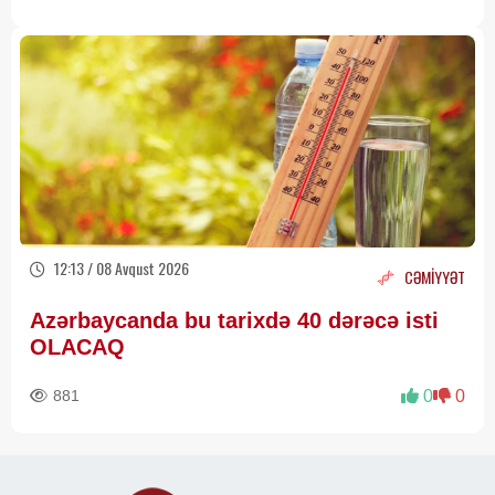
12:13 / 08 Avqust 2026
CƏMİYYƏT
Azərbaycanda bu tarixdə 40 dərəcə isti
OLACAQ
881
0
0