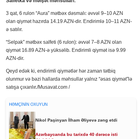
Salfetka və məişət məhsulları:
3 qat, 6 rulon “Aura” mətbəx dəsmalı: əvvəl 9–10 AZN
olan qiymət hazırda 14.19 AZN-dir. Endirimlə 10–11 AZN-
ə satılır.
“Selpak” mətbəx salfeti (6 rulon): əvvəl 7–8 AZN olan
qiymət 16.89 AZN-ə yüksəlib. Endirimli qiymət isə 9.99
AZN-dir.
Qeyd edək ki, endirimli qiymətlər hər zaman tətbiq
olunmur və bəzi hallarda məhsullar yalnız “əsas qiymət”lə
satışa çıxarılır./Musavat.com /
HƏMÇININ OXUYUN
Nikol Paşinyan İlham Əliyevə zəng etdi
Azərbaycanda bu tarixdə 40 dərəcə isti