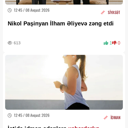
12:45 / 08 Avqust 2026
SİYASƏT
Nikol Paşinyan İlham Əliyevə zəng etdi
613
1
0
12:45 / 08 Avqust 2026
İDMAN