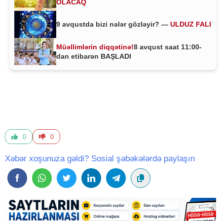
OLACAQ
9 avqustda bizi nələr gözləyir? —
ULDUZ FALI
Müəllimlərin diqqətinə!
8 avqust saat 11:00-
dan etibarən BAŞLADI
0
0
Xəbər xoşunuza gəldi? Sosial şəbəkələrdə paylaşın