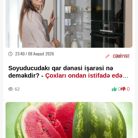
23:40 / 08 Avqust 2026
CƏMİYYƏT
Soyuducudakı qar dənəsi işarəsi nə
deməkdir? -
Çoxları ondan istifadə edə
bilmir
62
0
0