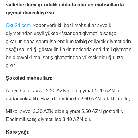
salfetləri kimi gündəlik istifadə olunan məhsullarda
qiymət dəyişikliyi var.
Oxu24.com
xəbər verir ki, bəzi məhsullar əvvəlki
qiymətindən xeyli yüksək “standart qiymət”lə satışa
çıxarılır, daha sonra isə endirim tətbiq edilərək qiymətlərin
aşağı salındığı göstərilir. Lakin nəticədə endirimli qiymətin
belə əvvəlki real satış qiymətindən yüksək olduğu üzə
çıxır.
Şokolad məhsulları:
Alpen Gold: əvvəl 2.20 AZN olan qiymət 4.20 AZN-ə
qədər yüksəlib. Hazırda endirimlə 2.60 AZN-ə təklif edilir;
Milka: əvvəl 3.20 AZN olan qiymət 5.50 AZN göstərilir.
Endirimli satış qiyməti isə 3.40 AZN-dir.
Kərə yağı: