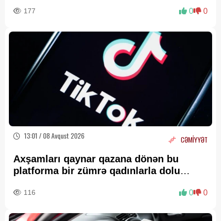
177
0
0
13:01 / 08 Avqust 2026
CƏMİYYƏT
Axşamları qaynar qazana dönən bu
platforma bir zümrə qadınlarla dolu
olur...
116
0
0