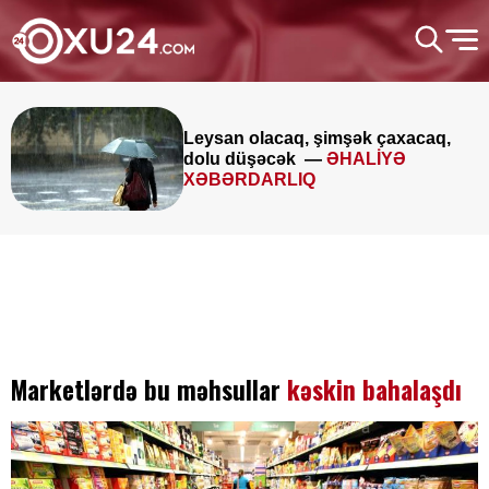
Leysan olacaq, şimşək çaxacaq,
dolu düşəcək —
ƏHALİYƏ
XƏBƏRDARLIQ
Marketlərdə bu məhsullar
kəskin bahalaşdı