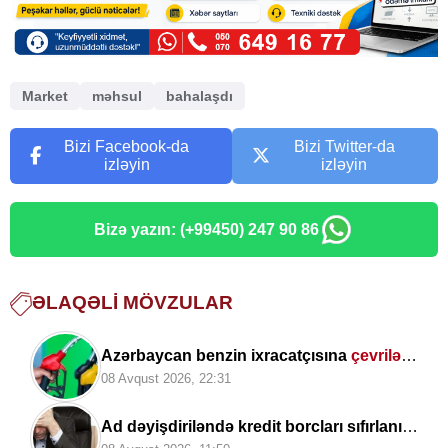
Market
məhsul
bahalaşdı
Bizi Facebook-da
Bizi Twitter-da
izləyin
izləyin
Bizə yazın: (+99450) 247 90 86
ƏLAQƏLI MÖVZULAR
Azərbaycan benzin ixracatçısına
çevrilə
bilərmi?
08 Avqust 2026, 22:31
Ad dəyişdiriləndə kredit borcları sıfırlanır?
—
Açıqlama