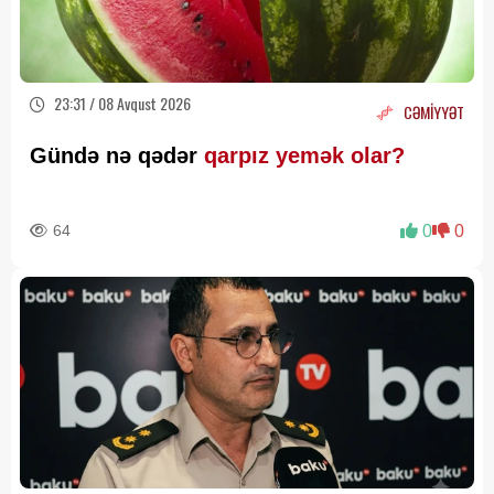
23:31 / 08 Avqust 2026
CƏMİYYƏT
Gündə nə qədər
qarpız yemək olar?
64
0
0