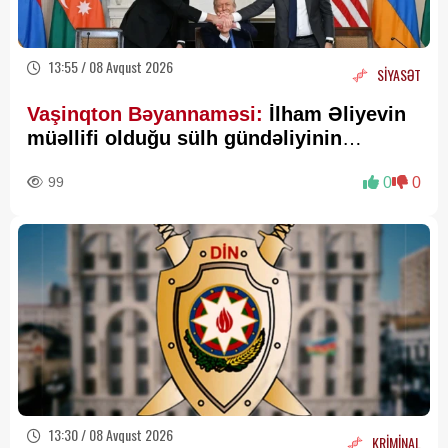
13:55 / 08 Avqust 2026
SİYASƏT
Vaşinqton Bəyannaməsi:
İlham Əliyevin
müəllifi olduğu sülh gündəliyinin
beynəlxalq miqyasda təsdiqi
99
0
0
13:30 / 08 Avqust 2026
KRİMİNAL