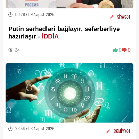
00:28 / 09 Avqust 2026
SİYASƏT
Putin sərhədləri bağlayır, səfərbərliyə
hazırlaşır -
İDDİA
24
0
0
23:54 / 08 Avqust 2026
CƏMİYYƏT