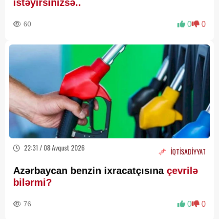
istəyirsinizsə..
60
0
0
22:31 / 08 Avqust 2026
İQTİSADİYYAT
Azərbaycan benzin ixracatçısına
çevrilə
bilərmi?
76
0
0