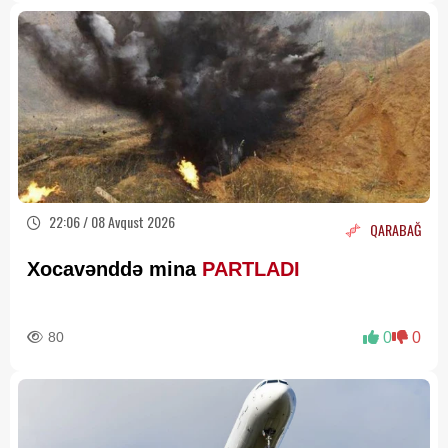
22:06 / 08 Avqust 2026
QARABAĞ
Xocavənddə mina
PARTLADI
80
0
0