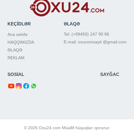
KEÇİDLƏR
ƏLAQƏ
Tel: (+99450) 247 90 86
Ana səhifə
E-mail: oxucomsayti @gmail.com
HAQQIMIZDA
ƏLAQƏ
REKLAM
SOSİAL
SAYĞAC
© 2026 Oxu24.com Müəllif hüquqları qorunur.