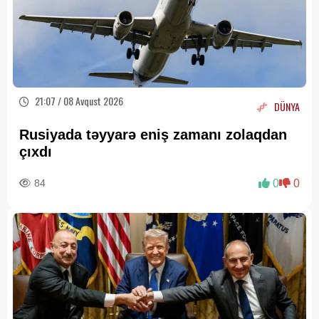
21:07 / 08 Avqust 2026
DÜNYA
Rusiyada təyyarə eniş zamanı zolaqdan
çıxdı
84
0
0