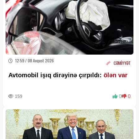
12:59 / 08 Avqust 2026
CƏMİYYƏT
Avtomobil işıq dirəyinə çırpıldı:
ölən var
159
0
0