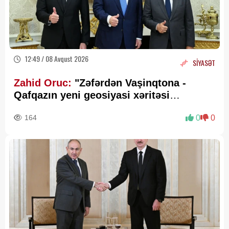
12:49 / 08 Avqust 2026
SİYASƏT
Zahid Oruc:
"Zəfərdən Vaşinqtona -
Qafqazın yeni geosiyasi xəritəsi
cızılır”..
164
0
0