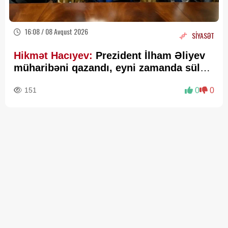
16:08 / 08 Avqust 2026
SİYASƏT
Hikmət Hacıyev:
Prezident İlham Əliyev
müharibəni qazandı, eyni zamanda sülhü
də qazandı - VİDEO
151
0
0