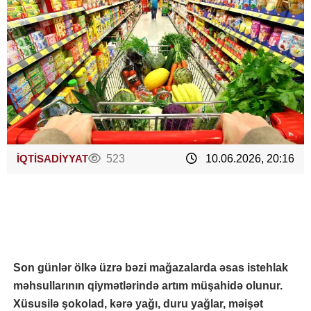
İQTİSADİYYAT
523
10.06.2026, 20:16
Son günlər ölkə üzrə bəzi mağazalarda əsas istehlak
məhsullarının qiymətlərində artım müşahidə olunur.
Xüsusilə şokolad, kərə yağı, duru yağlar, məişət