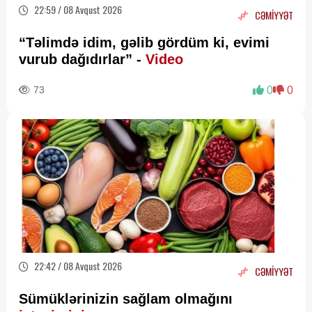
22:59 / 08 Avqust 2026
CƏMİYYƏT
“Təlimdə idim, gəlib gördüm ki, evimi
vurub dağıdırlar” -
Video
73
0
0
22:42 / 08 Avqust 2026
CƏMİYYƏT
Sümüklərinizin sağlam olmağını