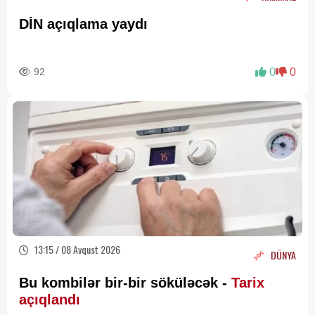
DİN açıqlama yaydı
92
0
0
13:15 / 08 Avqust 2026
DÜNYA
Bu kombilər bir-bir söküləcək -
Tarix
açıqlandı