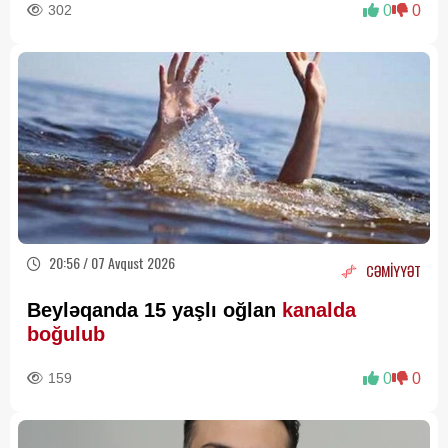
302
0
0
20:56 / 07 Avqust 2026
CƏMİYYƏT
Beyləqanda 15 yaşlı oğlan
kanalda
boğulub
159
0
0