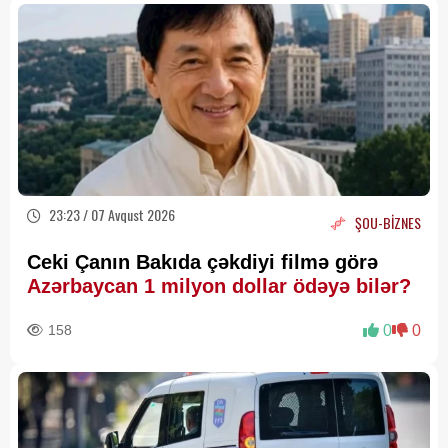
23:23 / 07 Avqust 2026
ŞOU-BİZNES
Ceki Çanın Bakıda çəkdiyi filmə görə
Azərbaycan 1 milyon dollar ödəyə bilər?
158
0
0