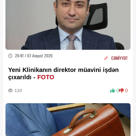
20:41 / 07 Avqust 2026
CƏMİYYƏT
Yeni Klinikanın direktor müavini işdən
çıxarıldı -
FOTO
110
0
0