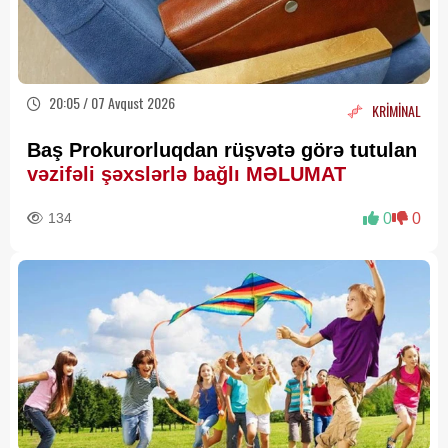
20:05 / 07 Avqust 2026
KRİMİNAL
Baş Prokurorluqdan rüşvətə görə tutulan
vəzifəli şəxslərlə bağlı MƏLUMAT
134
0
0