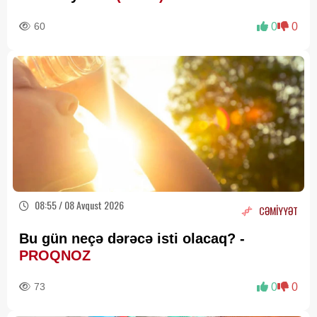
60
0
0
08:55 / 08 Avqust 2026
CƏMİYYƏT
Bu gün neçə dərəcə isti olacaq? -
PROQNOZ
73
0
0