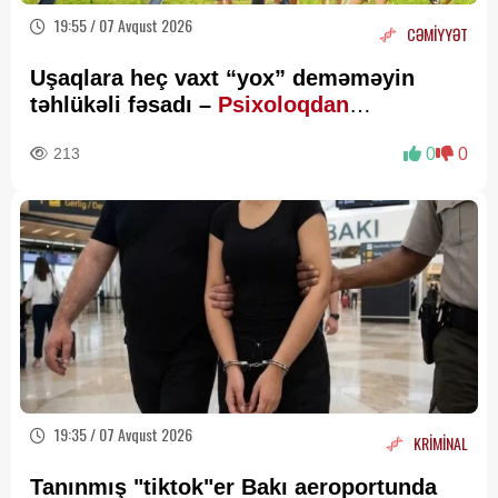
19:55 / 07 Avqust 2026
CƏMİYYƏT
Uşaqlara heç vaxt “yox” deməməyin
təhlükəli fəsadı –
Psixoloqdan
valideynlərə XƏBƏRDARLIQ
213
0
0
19:35 / 07 Avqust 2026
KRİMİNAL
Tanınmış "tiktok"er Bakı aeroportunda