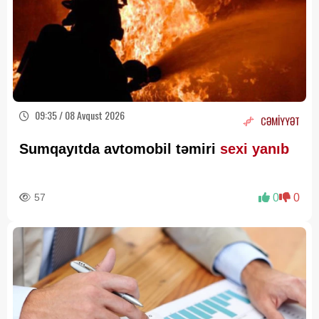
09:35 / 08 Avqust 2026
CƏMİYYƏT
Sumqayıtda avtomobil təmiri
sexi yanıb
57
0
0