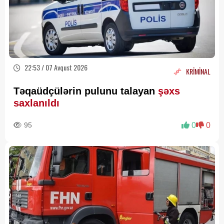
22:53 / 07 Avqust 2026
KRİMİNAL
Təqaüdçülərin pulunu talayan
şəxs
saxlanıldı
95
0
0