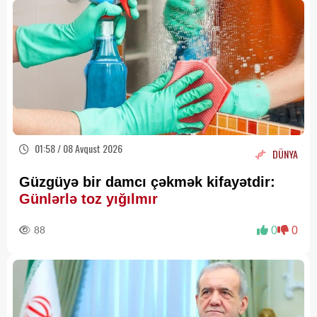
01:58 / 08 Avqust 2026
DÜNYA
Güzgüyə bir damcı çəkmək kifayətdir:
Günlərlə toz yığılmır
88
0
0