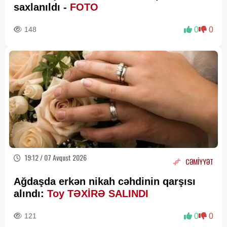
saxlanıldı -
FOTO
148
0
0
19:12 / 07 Avqust 2026
CƏMİYYƏT
Ağdaşda erkən nikah cəhdinin qarşısı
alındı:
Toy TƏXİRƏ SALINDI
121
0
0