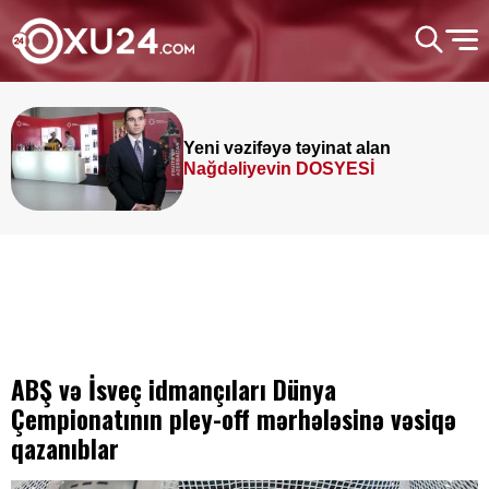
Yeni vəzifəyə təyinat alan
Nağdəliyevin DOSYESİ
ABŞ və İsveç idmançıları Dünya
Çempionatının pley-off mərhələsinə vəsiqə
qazanıblar