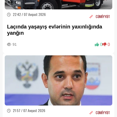
22:42 / 07 Avqust 2026
CƏMİYYƏT
Laçında yaşayış evlərinin yaxınlığında
yanğın
91
0
0
21:57 / 07 Avqust 2026
CƏMİYYƏT