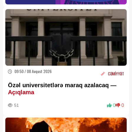
09:50 / 08 Avqust 2026
CƏMİYYƏT
Özəl universitetlərə maraq azalacaq —
Açıqlama
51
0
0