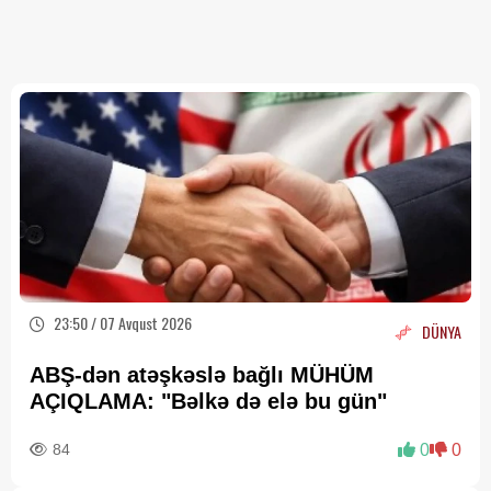
23:50 / 07 Avqust 2026
DÜNYA
ABŞ-dən atəşkəslə bağlı MÜHÜM
AÇIQLAMA: "Bəlkə də elə bu gün"
84
0
0