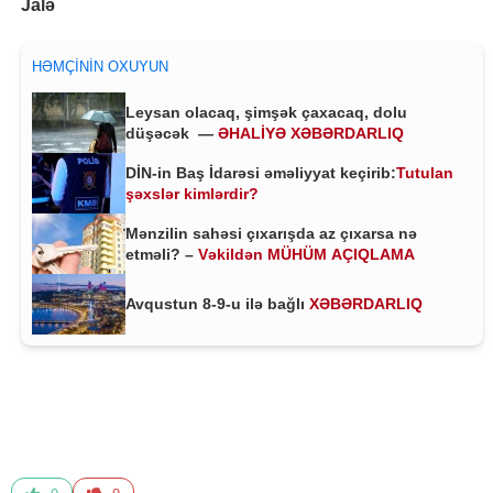
Jalə
HƏMÇININ OXUYUN
Leysan olacaq, şimşək çaxacaq, dolu
düşəcək —
ƏHALİYƏ XƏBƏRDARLIQ
DİN-in Baş İdarəsi əməliyyat keçirib:
Tutulan
şəxslər kimlərdir?
Mənzilin sahəsi çıxarışda az çıxarsa nə
etməli? –
Vəkildən MÜHÜM AÇIQLAMA
Avqustun 8-9-u ilə bağlı
XƏBƏRDARLIQ