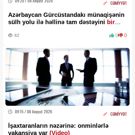
09:20 / 08 Avqust 2026
CƏMİYYƏT
Azərbaycan Gürcüstandakı münaqişənin
sülh yolu ilə həllinə tam dəstəyini
bir
daha təsdiqləyib
62
0
0
09:15 / 08 Avqust 2026
CƏMİYYƏT
İşaxtaranların nəzərinə: onminlərlə
vakansiya var
(Video)