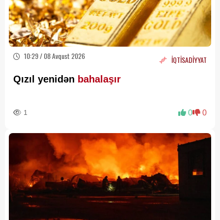
10:29 / 08 Avqust 2026
İQTİSADİYYAT
Qızıl yenidən
bahalaşır
1
0
0