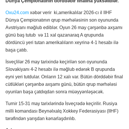
Dünya Çempionatının dörddəbir finalına yüksəliblər.
Oxu24.com
xəbər verir ki,amerikalılar 2026-cı il IIHF
Dünya Çempionatının qrup mərhələsinin son oyununda
Avstriyanı məğlub ediblər. Oyun 26 may çərşənbə axşamı
günü baş tutub və 11 xal qazanaraq A qrupunda
dördüncü yeri tutan amerikalıların xeyrinə 4-1 hesabı ilə
başa çatıb.
İsveçlilər 26 may tarixində keçirilən son oyununda
Slovakiyanı 4-2 hesabı ilə məğlub edərək B qrupunda
eyni yeri tutdular. Onların 12 xalı var. Bütün dörddəbir final
cütlükləri çərşənbə axşamı günü, bütün qrup mərhələsi
oyunları başa çatdıqdan sonra müəyyənləşəcək.
Turnir 15-31 may tarixlərində İsveçrədə keçirilir. Rusiya
milli komandası Beynəlxalq Xokkey Federasiyası (IIHF)
tərəfindən yarışdan kənarlaşdırılıb.