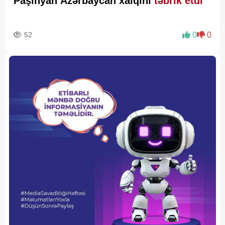
Paşinyan Azərbaycan xalqını
təbrik etdi
52
0
0