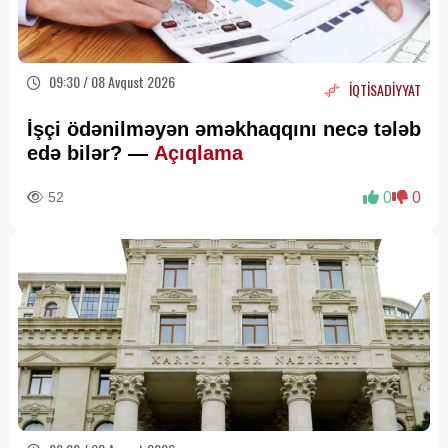
09:30 / 08 Avqust 2026
İQTİSADİYYAT
İşçi ödənilməyən əməkhaqqını necə tələb
edə bilər? —
Açıqlama
52
0
0