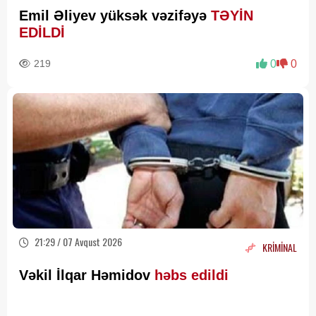
Emil Əliyev yüksək vəzifəyə
TƏYİN
EDİLDİ
219
0
0
21:29 / 07 Avqust 2026
KRİMİNAL
Vəkil İlqar Həmidov
həbs edildi