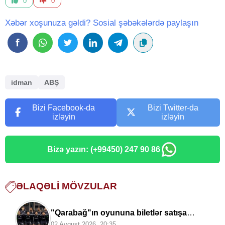
0
0
Xəbər xoşunuza gəldi? Sosial şəbəkələrdə paylaşın
idman
ABŞ
Bizi Facebook-da
Bizi Twitter-da
izləyin
izləyin
Bizə yazın: (+99450) 247 90 86
ƏLAQƏLI MÖVZULAR
"Qarabağ"ın oyununa biletlər satışa
çıxarıldı
02 Avqust 2026, 20:35