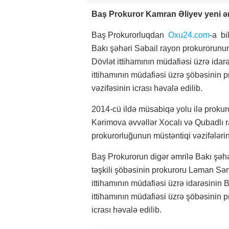
Baş Prokuror Kamran Əliyev yeni əm
Baş Prokurorluqdan
Oxu24.com
-a bi
Bakı şəhəri Səbail rayon prokurorun
Dövlət ittihamının müdafiəsi üzrə ida
ittihamının müdafiəsi üzrə şöbəsinin
vəzifəsinin icrası həvalə edilib.
2014-cü ildə müsabiqə yolu ilə prokur
Kərimova əvvəllər Xocalı və Qubadlı
prokurorluğunun müstəntiqi vəzifələrin
Baş Prokurorun digər əmrilə Bakı şəhə
təşkili şöbəsinin prokuroru Ləman S
ittihamının müdafiəsi üzrə idarəsinin
ittihamının müdafiəsi üzrə şöbəsinin 
icrası həvalə edilib.