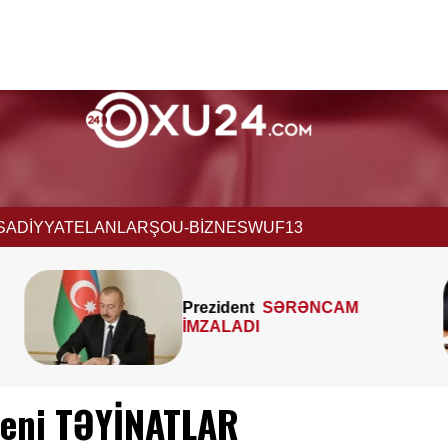
İSADİYYAT
ELANLAR
ŞOU-BİZNES
WUF13
MTK-ların mənzil sahəsini
çöldən-çölə ölçməsi
qanunidirmi? –
Hüquqşünas
xəbərdarlıq edir
yeni TƏYİNATLAR