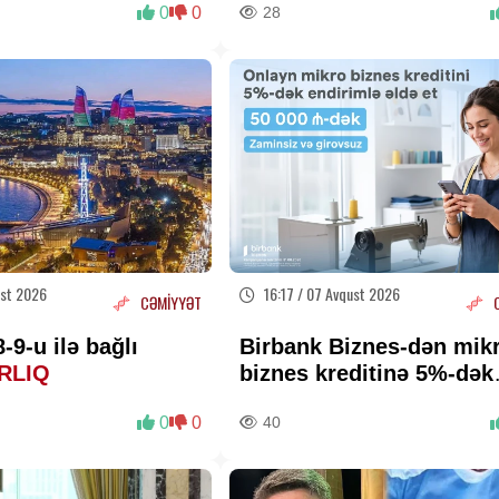
0
0
28
ust 2026
16:17 / 07 Avqust 2026
CƏMİYYƏT
-9-u ilə bağlı
Birbank Biznes-dən mik
RLIQ
biznes kreditinə 5%-dək
endirim
0
0
40