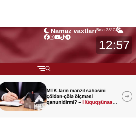
Namaz vaxtları
Bakı
28
°C
12:57
QARABAĞ
MÜSAHİBƏ
Kartdan-karta köçürmələrlə
bağlı
vacib açıqlama
MARAQLI
CƏMİYYƏT
REDAKTORUN SEÇİMİ
ÖZƏL BÖLÜM