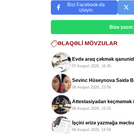
Bizi Facebook-da
izləyin
Bizə yazın
ƏLAQƏLI MÖVZULAR
Evdə araq çəkmək qanunid
07 Avqust 2026, 16:45
Sevinc Hüseynova Səidə B
06 Avqust 2026, 23:56
Attestasiyadan keçməmək i
məqamlar
06 Avqust 2026, 15:15
İşçini ərizə yazmağa məcbu
06 Avqust 2026, 14:59