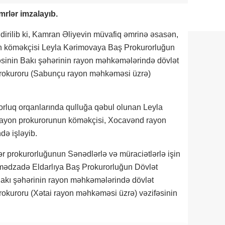
rlər imzalayıb.
ldirilib ki, Kamran Əliyevin müvafiq əmrinə əsasən,
un köməkçisi Leyla Kərimovaya Baş Prokurorluğun
rəsinin Bakı şəhərinin rayon məhkəmələrində dövlət
 prokuroru (Sabunçu rayon məhkəməsi üzrə)
orluq orqanlarında qulluğa qəbul olunan Leyla
 rayon prokurorunun köməkçisi, Xocavənd rayon
də işləyib.
r prokurorluğunun Sənədlərlə və müraciətlərlə işin
əmədzadə Eldarlıya Baş Prokurorluğun Dövlət
 Bakı şəhərinin rayon məhkəmələrində dövlət
prokuroru (Xətai rayon məhkəməsi üzrə) vəzifəsinin