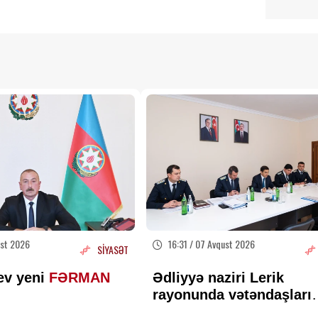
ust 2026
16:31 / 07 Avqust 2026
SİYASƏT
ev yeni
FƏRMAN
Ədliyyə naziri Lerik
rayonunda vətəndaşları
qəbul edib