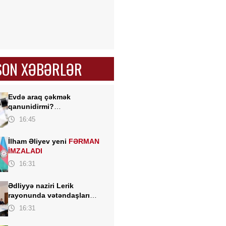
SON XƏBƏRLƏR
Evdə araq çəkmək
qanunidirmi?
Hüquqşünaslardan
16:45
açıqlama
İlham Əliyev yeni
FƏRMAN
İMZALADI
16:31
Ədliyyə naziri Lerik
rayonunda vətəndaşları
qəbul edib
16:31