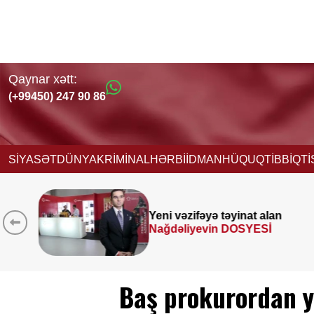
Qaynar xətt:
(+99450) 247 90 86
SİYASƏT
DÜNYA
KRİMİNAL
HƏRBİ
İDMAN
HÜQUQ
TİBB
İQT
n
Prezident
SƏRƏNCAM
İMZALADI
Baş prokurordan 