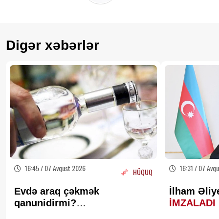
Digər xəbərlər
16:45 / 07 Avqust 2026
16:31 / 07 Avq
HÜQUQ
Evdə araq çəkmək
İlham Əliy
qanunidirmi?
İMZALADI
Hüquqşünaslardan