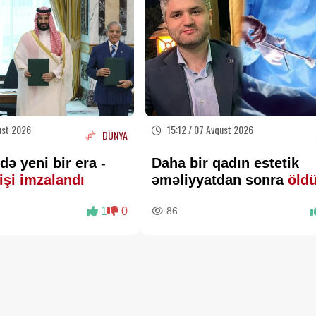
ust 2026
15:12 / 07 Avqust 2026
DÜNYA
də yeni bir era -
Daha bir qadın estetik
işi imzalandı
əməliyyatdan sonra
öld
1
0
86