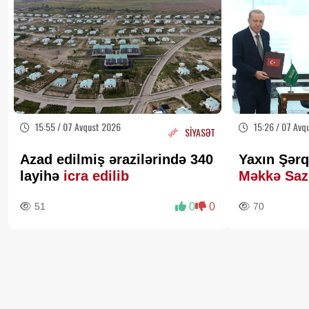
15:55 / 07 Avqust 2026
15:26 / 07 Avq
SİYASƏT
Azad edilmiş ərazilərində 340
Yaxın Şərq
layihə
icra edilib
Məkkə Saz
51
0
0
70