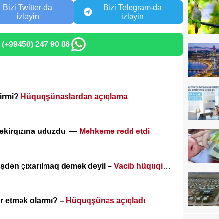
Bizi Twitter-da
Bizi Telegram-da
izləyin
izləyin
: (+99450) 247 90 86
irmi?
Hüquqşünaslardan açıqlama
əkirqızına uduzdu —
Məhkəmə rədd etdi
şdən çıxarılmaq demək deyil –
Vacib hüquqi
r etmək olarmı? –
Hüquqşünas açıqladı