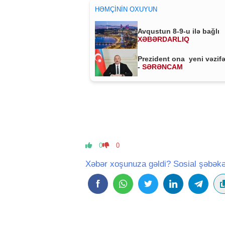
HƏMÇININ OXUYUN
Avqustun 8-9-u ilə bağlı
XƏBƏRDARLIQ
Prezident ona yeni vəzifə
-
SƏRƏNCAM
0
0
Xəbər xoşunuza gəldi? Sosial şəbəkə