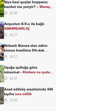
Niyə bəzi quşlar hoppanır,
bəziləri isə yeriyir? –
Maraqlı
elmi izah
16:30
Avqustun 8-9-u ilə bağlı
XƏBƏRDARLIQ
16:17
Birbank Biznes-dən mikro
biznes kreditinə 5%-dək
endirim
16:17
Uşağa qulluğa görə
müavinət -
Kimlərə nə qədər
ödənilir?
15:57
Azad edilmiş ərazilərində 340
layihə
icra edilib
15:55