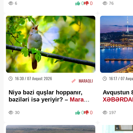
6
0
0
76
açıqlama
16:30 / 07 Avqust 2026
16:17 / 07 Avq
MARAQLI
Niyə bəzi quşlar hoppanır,
Avqustun 8
bəziləri isə yeriyir? –
Maraqlı
XƏBƏRDA
elmi izah
30
0
0
197