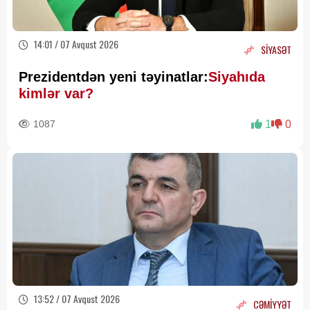
14:01 / 07 Avqust 2026
SİYASƏT
Prezidentdən yeni təyinatlar:
Siyahıda
kimlər var?
1087
1
0
13:52 / 07 Avqust 2026
CƏMİYYƏT