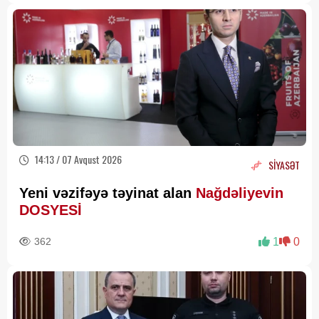
14:13 / 07 Avqust 2026
SİYASƏT
Yeni vəzifəyə təyinat alan
Nağdəliyevin
DOSYESİ
362
1
0