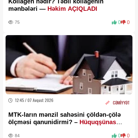
Kollagen nədir? Təbii kollagenin
mənbələri —
Həkim AÇIQLADI
75
0
0
12:45 / 07 Avqust 2026
CƏMİYYƏT
MTK-ların mənzil sahəsini çöldən-çölə
ölçməsi qanunidirmi? –
Hüquqşünas
xəbərdarlıq edir
84
0
0