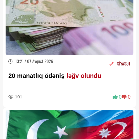
13:21 / 07 Avqust 2026
SİYASƏT
20 manatlıq ödəniş
ləğv olundu
101
0
0