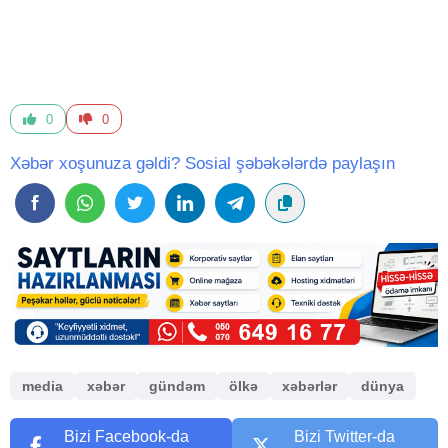
0
0
Xəbər xoşunuza gəldi? Sosial şəbəkələrdə paylaşın
media
xəbər
gündəm
ölkə
xəbərlər
dünya
Bizi Facebook-da
Bizi Twitter-da