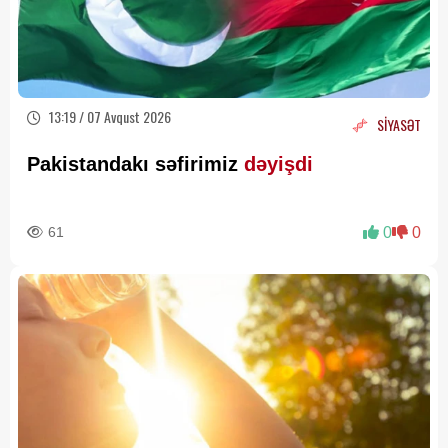
13:19 / 07 Avqust 2026
SİYASƏT
Pakistandakı səfirimiz
dəyişdi
61
0
0