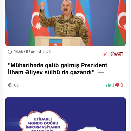
14:55 / 07 Avqust 2026
SİYASƏT
"Müharibədə qalib gəlmiş Prezident
İlham Əliyev sülhü də qazandı" —
Deputat Zaur Şükürov
69
1
0