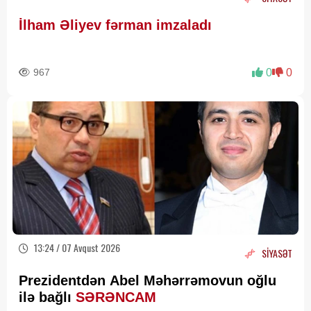
İlham Əliyev fərman imzaladı
967
0
0
13:24 / 07 Avqust 2026
SİYASƏT
Prezidentdən Abel Məhərrəmovun oğlu
ilə bağlı
SƏRƏNCAM