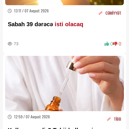
13:11 / 07 Avqust 2026
CƏMİYYƏT
Sabah 39 dərəcə
isti olacaq
73
0
0
12:59 / 07 Avqust 2026
TİBB