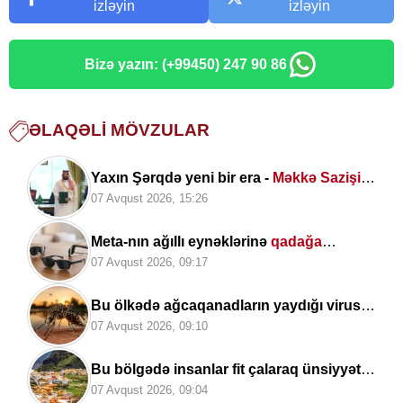
izləyin
izləyin
Bizə yazın: (+99450) 247 90 86
ƏLAQƏLI MÖVZULAR
Yaxın Şərqdə yeni bir era -
Məkkə Sazişi
imzalandı
07 Avqust 2026, 15:26
Meta-nın ağıllı eynəklərinə
qadağa
qoyuldu
07 Avqust 2026, 09:17
Bu ölkədə ağcaqanadların yaydığı virus
4
nəfərin həyatına son qoydu
07 Avqust 2026, 09:10
Bu bölgədə insanlar fit çalaraq ünsiyyət
qurur:
əsrlərdir yaşadılan unikal dil
07 Avqust 2026, 09:04