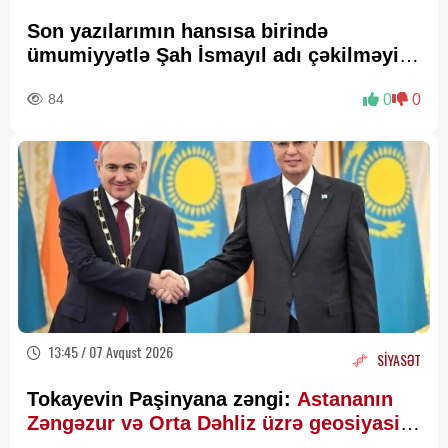
Son yazılarımın hansısa birində
ümumiyyətlə Şah İsmayıl adı çəkilməyib
—
Fazil Mustafadan AÇIQLAMA
84
0
0
13:45 / 07 Avqust 2026
SİYASƏT
Tokayevin Paşinyana zəngi:
Astananın
Zəngəzur və Orta Dəhliz üzrə geosiyasi
hesablamaları