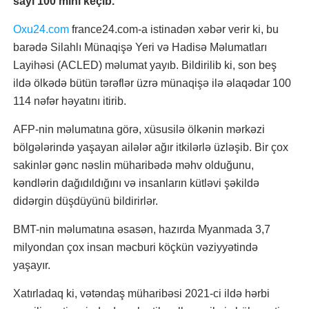
sayı 100 mini keçib.
Oxu24.com
france24.com-a istinadən xəbər verir ki, bu
barədə Silahlı Münaqişə Yeri və Hadisə Məlumatları
Layihəsi (ACLED) məlumat yayıb. Bildirilib ki, son beş
ildə ölkədə bütün tərəflər üzrə münaqişə ilə əlaqədar 100
114 nəfər həyatını itirib.
AFP-nin məlumatına görə, xüsusilə ölkənin mərkəzi
bölgələrində yaşayan ailələr ağır itkilərlə üzləşib. Bir çox
sakinlər gənc nəslin müharibədə məhv olduğunu,
kəndlərin dağıdıldığını və insanların kütləvi şəkildə
didərgin düşdüyünü bildirirlər.
BMT-nin məlumatına əsasən, hazırda Myanmada 3,7
milyondan çox insan məcburi köçkün vəziyyətində
yaşayır.
Xatırladaq ki, vətəndaş müharibəsi 2021-ci ildə hərbi