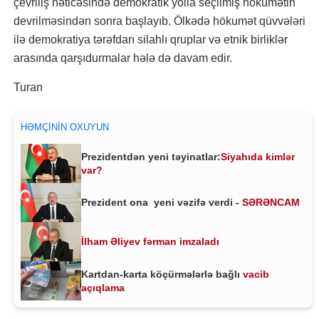
çevriliş nəticəsində demokratik yolla seçilmiş hökumətin
devrilməsindən sonra başlayıb. Ölkədə hökumət qüvvələri
ilə demokratiya tərəfdarı silahlı qruplar və etnik birliklər
arasında qarşıdurmalar hələ də davam edir.
Turan
HƏMÇININ OXUYUN
Prezidentdən yeni təyinatlar:
Siyahıda kimlər
var?
Prezident ona yeni vəzifə verdi -
SƏRƏNCAM
İlham Əliyev fərman imzaladı
Kartdan-karta köçürmələrlə bağlı
vacib
açıqlama