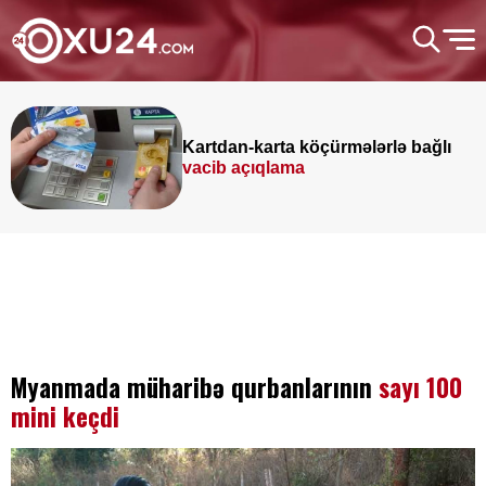
Kartdan-karta köçürmələrlə bağlı
vacib açıqlama
Myanmada müharibə qurbanlarının
sayı 100
mini keçdi