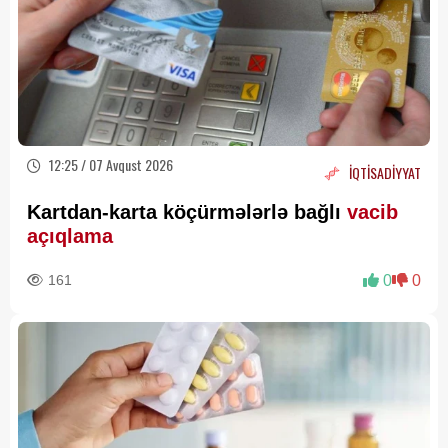
12:25 / 07 Avqust 2026
İQTİSADİYYAT
Kartdan-karta köçürmələrlə bağlı
vacib
açıqlama
161
0
0