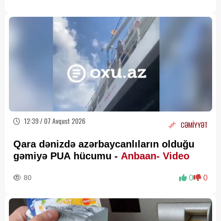
12:39 / 07 Avqust 2026
CƏMİYYƏT
Qara dənizdə azərbaycanlıların olduğu
gəmiyə PUA hücumu -
Anbaan- Video
80
0
0