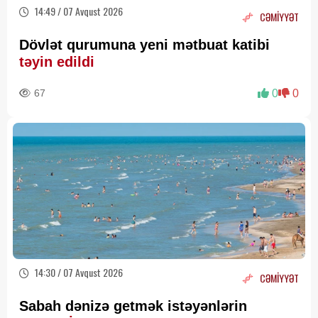
14:49 / 07 Avqust 2026
CƏMİYYƏT
Dövlət qurumuna yeni mətbuat katibi
təyin edildi
67
0
0
14:30 / 07 Avqust 2026
CƏMİYYƏT
Sabah dənizə getmək istəyənlərin