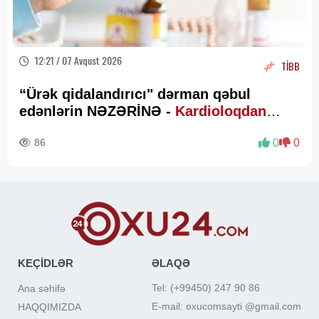
12:21 / 07 Avqust 2026
TİBB
“Ürək qidalandırıcı" dərman qəbul
edənlərin NƏZƏRİNƏ -
Kardioloqdan
VACİB XƏBƏRDARLIQ
86
0
0
KEÇİDLƏR
ƏLAQƏ
Tel: (+99450) 247 90 86
Ana səhifə
E-mail: oxucomsayti @gmail.com
HAQQIMIZDA