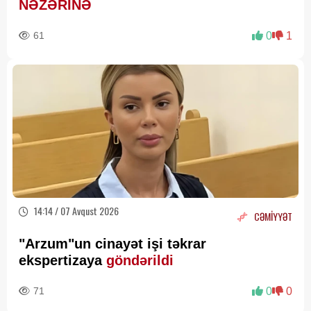
NƏZƏRİNƏ
61
0
1
14:14 / 07 Avqust 2026
CƏMİYYƏT
"Arzum"un cinayət işi təkrar
ekspertizaya
göndərildi
71
0
0