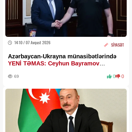
14:10 / 07 Avqust 2026
SİYASƏT
Azərbaycan-Ukrayna münasibətlərində
YENİ TƏMAS: Ceyhun Bayramov
Budanovla görüşdü
69
0
0