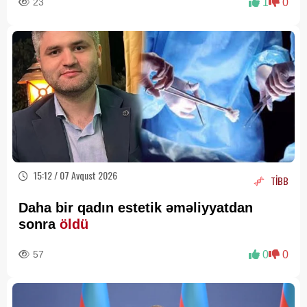
23
1
0
15:12 / 07 Avqust 2026
TİBB
Daha bir qadın estetik əməliyyatdan
sonra
öldü
57
0
0