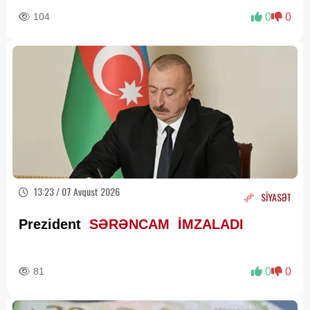
104
0
0
13:23 / 07 Avqust 2026
SİYASƏT
Prezident
SƏRƏNCAM İMZALADI
81
0
0