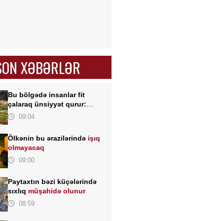
SON XƏBƏRLƏR
Bu bölgədə insanlar fit
çalaraq ünsiyyət qurur:
əsrlərdir yaşadılan unikal dil
09:04
Ölkənin bu ərazilərində
işıq
olmayacaq
09:00
Paytaxtın bəzi küçələrində
sıxlıq
müşahidə olunur
08:59