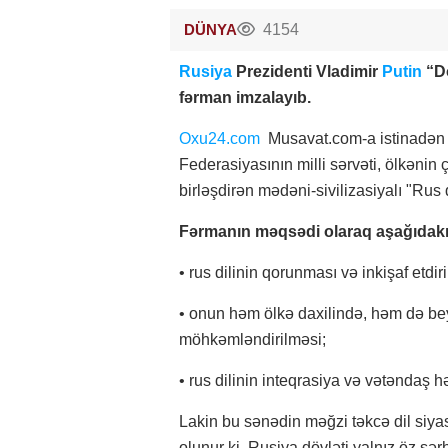
DÜNYA
4154
Rusiya
Prezidenti Vladimir
Putin
“Dö
fərman imzalayıb.
Oxu24.com
Musavat.com-a istinadən xə
Federasiyasının milli sərvəti, ölkənin ç
birləşdirən mədəni-sivilizasiyalı "Rus
Fərmanın məqsədi olaraq aşağıdakıla
• rus dilinin qorunması və inkişaf etdir
• onun həm ölkə daxilində, həm də b
möhkəmləndirilməsi;
• rus dilinin inteqrasiya və vətəndaş h
Lakin bu sənədin məğzi təkcə dil siya
olunur ki, Rusiya dövləti yalnız öz sərh