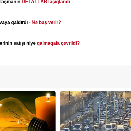
zılaşmanın
DETALLARI açıqlandı
avaya qaldırdı
- Nə baş verir?
ərinin satışı niyə
qalmaqala çevrildi?