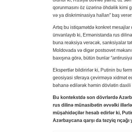
qorunmasını öz üzərinə öhdəlik kimi gö
və ya diskriminasiya halları” baş ve
Artıq bu istiqamətdə konkret mesajlar 
ünvanlayıb ki, Ermənistanda rus dilin
buna reaksiya verəcək, sanksiyalar tət
Moldovada və digər postsovet məkanı
baxışına görə, bütün bunlar “antirusiya 
Ekspertlər bildirirlər ki, Putinin bu f
geosiyasi sferaya çevirməyə xidmət edir
bəhanə edilərək həmin dövlətin daxili 
Bu kontekstdə son dövrlərdə Azərb
rus dilinə münasibətin əvvəlki illər
müşahidəçilər hesab edirlər ki, Puti
Azərbaycana qarşı da təzyiq rıçağı 