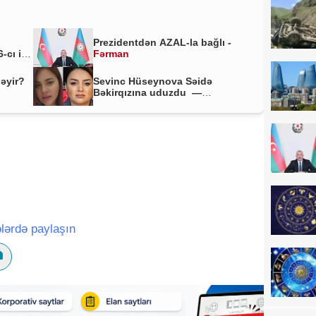
Prezidentdən AZAL-la bağlı -
-cı il
Fərman
ləyir?
Sevinc Hüseynova Səidə
Bəkirqızına uduzdu —
Məhkəmə rədd etdi
lərdə paylaşın