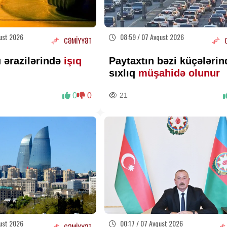
ust 2026
08:59 / 07 Avqust 2026
CƏMİYYƏT
 ərazilərində
işıq
Paytaxtın bəzi küçələrin
q
sıxlıq
müşahidə olunur
0
0
21
ust 2026
00:17 / 07 Avqust 2026
CƏMİYYƏT