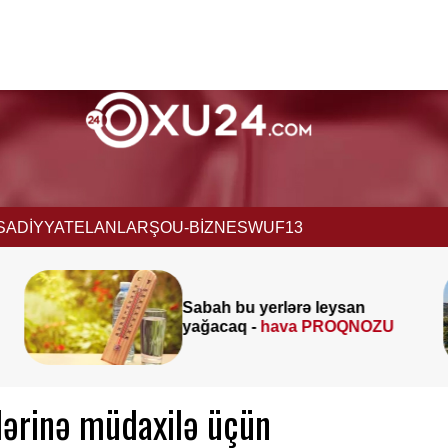
İSADİYYAT
ELANLAR
ŞOU-BİZNES
WUF13
Əmək pensiyalarında və b
an
müavinətlərdə ARTIM OL
NOZU
-
Deputat AÇIQLADI
lərinə müdaxilə üçün