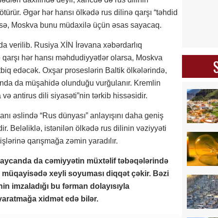
türür. Əgər hər hansı ölkədə rus dilinə qarşı “təhdid
rərsə, Moskva bunu müdaxilə üçün əsas sayacaq.
da verilib. Rusiya XİN İrəvana xəbərdarlıq
ə qarşı hər hansı məhdudiyyətlər olarsa, Moskva
biq edəcək. Oxşar proseslərin Baltik ölkələrində,
nda da müşahidə olunduğu vurğulanır. Kremlin
və antirus dili siyasəti”nin tərkib hissəsidir.
ərmanı əslində “Rus dünyası” anlayışını daha geniş
. Beləliklə, istənilən ölkədə rus dilinin vəziyyəti
işlərinə qarışmağa zəmin yaradılır.
aycanda da cəmiyyətin müxtəlif təbəqələrində
lə müqayisədə xeyli soyuması diqqət çəkir. Bəzi
nin imzaladığı bu fərman dolayısıyla
yaratmağa xidmət edə bilər.