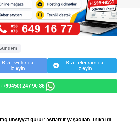
Gündəm
Bizi Twitter-da
Bizi Telegram-da
izləyin
izləyin
: (+99450) 247 90 86
raq ünsiyyət qurur: əsrlərdir yaşadılan unikal dil