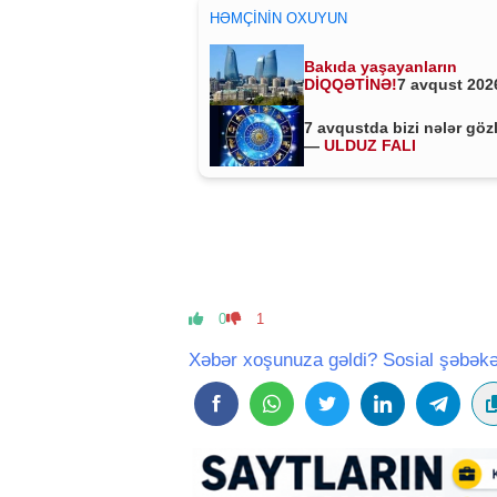
HƏMÇININ OXUYUN
Bakıda yaşayanların
DİQQƏTİNƏ!
7 avqust 2026
saat 00:00-dan etibarən...
7 avqustda bizi nələr göz
—
ULDUZ FALI
0
1
Xəbər xoşunuza gəldi? Sosial şəbəkə