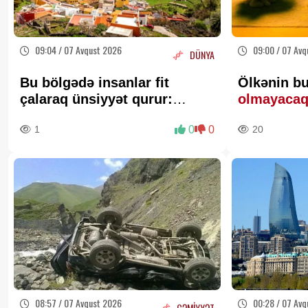
09:04 / 07 Avqust 2026
09:00 / 07 Avq
DÜNYA
Bu bölgədə insanlar fit
Ölkənin bu
çalaraq ünsiyyət qurur:
olmayaca
əsrlərdir yaşadılan unikal dil
1
0
0
20
08:57 / 07 Avqust 2026
00:28 / 07 Avq
CƏMİYYƏT