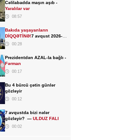
Cəlilabadda maşın aşıb -
Yaralılar var
08:57
Bakıda yaşayanların
DİQQƏTİNƏ!
7 avqust 2026-cı
il saat 00:00-dan etibarən...
00:28
Prezidentdən AZAL-la bağlı -
Fərman
00:17
Bu 4 bürcü çətin günlər
gözləyir
00:12
7 avqustda bizi nələr
gözləyir? —
ULDUZ FALI
00:02