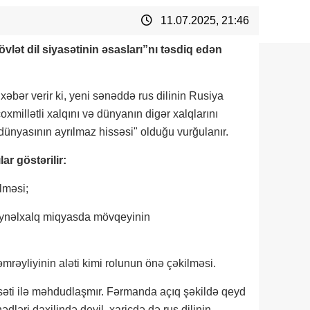
11.07.2025, 21:46
vlət dil siyasətinin əsasları”nı təsdiq edən
bər verir ki, yeni sənəddə rus dilinin Rusiya
oxmillətli xalqını və dünyanın digər xalqlarını
 dünyasının ayrılmaz hissəsi" olduğu vurğulanır.
r göstərilir:
ilməsi;
eynəlxalq miqyasda mövqeyinin
əmrəyliyinin aləti kimi rolunun önə çəkilməsi.
səti ilə məhdudlaşmır. Fərmanda açıq şəkildə qeyd
ədləri daxilində deyil, xaricdə də rus dilinin