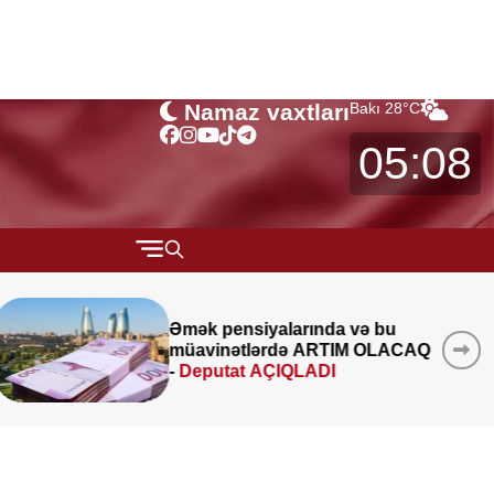
Namaz vaxtları
Bakı
28
°C
05:08
QARABAĞ
u
İcra başçısı üç qurumu
MÜSAHİBƏ
ACAQ
birləşdirdi, yeni rəis təyin etdi -
MARAQLI
FOTO
CƏMİYYƏT
REDAKTORUN SEÇİMİ
ÖZƏL BÖLÜM