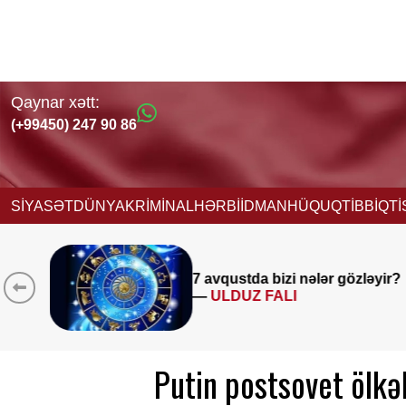
Qaynar xətt:
(+99450) 247 90 86
SİYASƏT
DÜNYA
KRİMİNAL
HƏRBİ
İDMAN
HÜQUQ
TİBB
İQT
ər gözləyir?
Sabah bu yerlərə leys
yağacaq -
hava PROQ
Putin postsovet ölkə