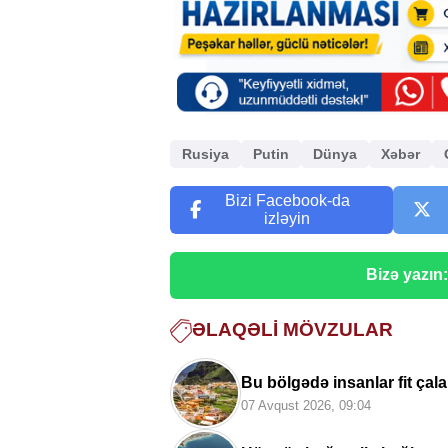
Rusiya
Putin
Dünya
Xəbər
Bizi Facebook-da
izləyin
Bizə yazın
ƏLAQƏLI MÖVZULAR
Bu bölgədə insanlar fit çala
07 Avqust 2026, 09:04