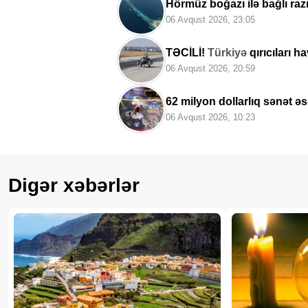
Hörmüz boğazı ilə bağlı ra
06 Avqust 2026, 23:05
TƏCİLİ!
Türkiyə
qırıcıları h
06 Avqust 2026, 20:59
62 milyon dollarlıq sənət əs
06 Avqust 2026, 10:23
Digər xəbərlər