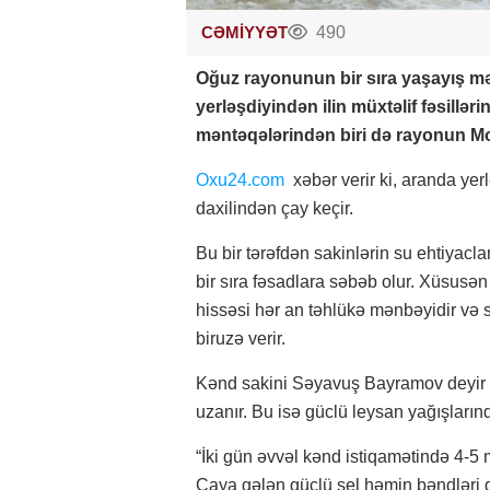
CƏMİYYƏT
490
Oğuz rayonunun bir sıra yaşayış m
yerləşdiyindən ilin müxtəlif fəsillər
məntəqələrindən biri də rayonun Mol
Oxu24.com
xəbər verir ki, aranda yer
daxilindən çay keçir.
Bu bir tərəfdən sakinlərin su ehtiyacl
bir sıra fəsadlara səbəb olur. Xüsusə
hissəsi hər an təhlükə mənbəyidir və
biruzə verir.
Kənd sakini Səyavuş Bayramov deyir k
uzanır. Bu isə güclü leysan yağışları
“İki gün əvvəl kənd istiqamətində 4-
Çaya gələn güclü sel həmin bəndləri 