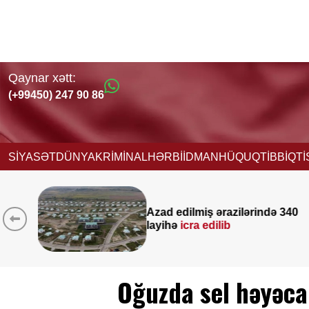
Qaynar xətt:
(+99450) 247 90 86
SİYASƏT
DÜNYA
KRİMİNAL
HƏRBİ
İDMAN
HÜQUQ
TİBB
İQT
ilərində 340
Yeni vəzifəyə təyinat 
Nağdəliyevin DOSYE
Oğuzda sel həyəca