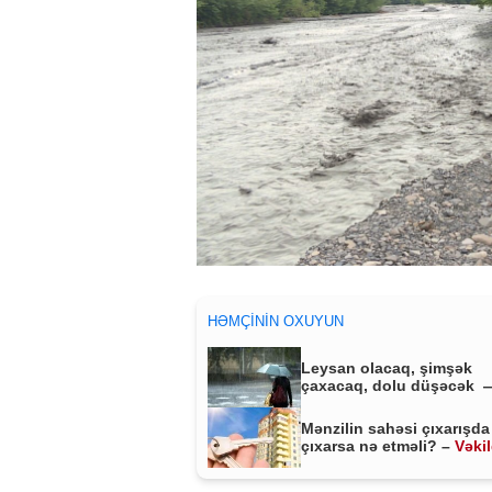
HƏMÇININ OXUYUN
Leysan olacaq, şimşək
çaxacaq, dolu düşəcək 
ƏHALİYƏ XƏBƏRDARLIQ
Mənzilin sahəsi çıxarışda
çıxarsa nə etməli? –
Vəki
MÜHÜM AÇIQLAMA