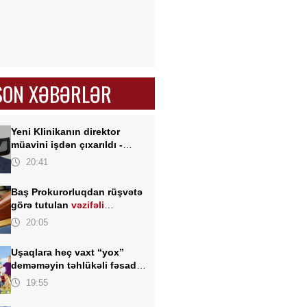
SON XƏBƏRLƏR
Yeni Klinikanın direktor
müavini işdən çıxarıldı -
FOTO
20:41
Baş Prokurorluqdan rüşvətə
görə tutulan
vəzifəli
şəxslərlə bağlı MƏLUMAT
20:05
Uşaqlara heç vaxt “yox”
deməməyin təhlükəli fəsadı –
Psixoloqdan valideynlərə
19:55
XƏBƏRDARLIQ