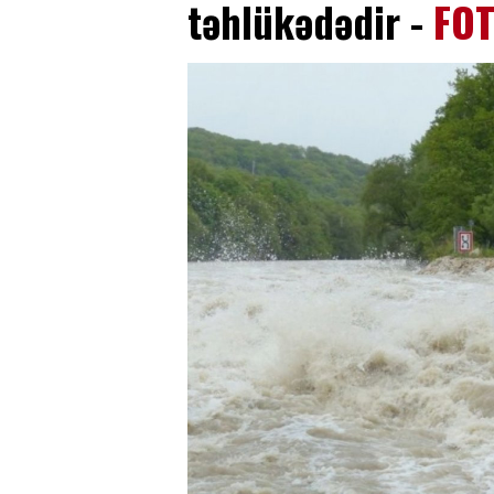
təhlükədədir -
FO