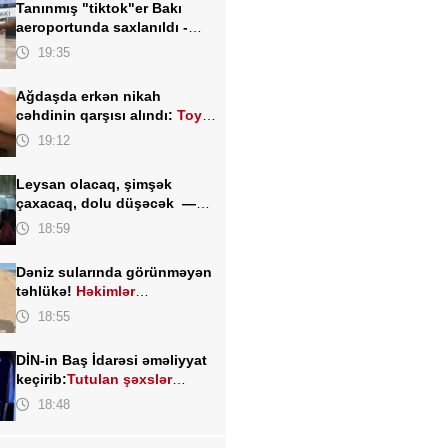
Tanınmış "tiktok"er Bakı
aeroportunda saxlanıldı -
FOTO
19:35
Ağdaşda erkən nikah
cəhdinin qarşısı alındı:
Toy
TƏXİRƏ SALINDI
19:12
Leysan olacaq, şimşək
çaxacaq, dolu düşəcək —
ƏHALİYƏ XƏBƏRDARLIQ
18:59
Dəniz sularında görünməyən
təhlükə!
Həkimlər
XƏBƏRDARLIQ edir
18:55
DİN-in Baş İdarəsi əməliyyat
keçirib:
Tutulan şəxslər
kimlərdir?
18:48