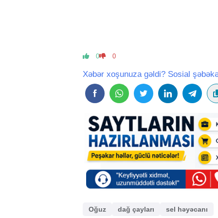
0
0
Xəbər xoşunuza gəldi? Sosial şəbəkə
Oğuz
dağ çayları
sel həyəcanı