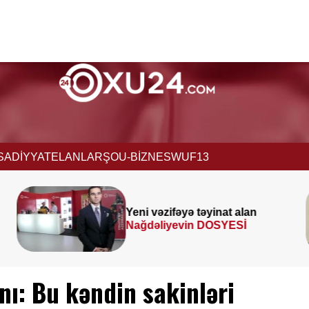
İSADİYYAT
ELANLAR
ŞOU-BİZNES
WUF13
alan
Prezident
SƏRƏNCAM
Sİ
İMZALADI
nı: Bu kəndin sakinləri