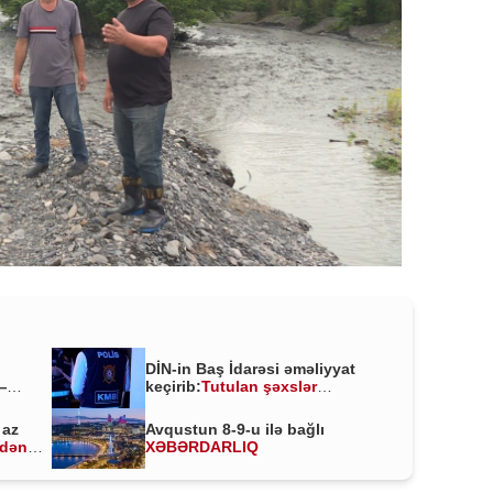
DİN-in Baş İdarəsi əməliyyat
—
keçirib:
Tutulan şəxslər
kimlərdir?
 az
Avqustun 8-9-u ilə bağlı
ldən
XƏBƏRDARLIQ