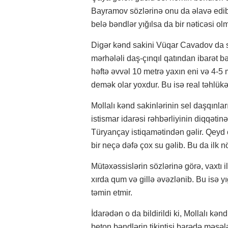
Bayramov sözlərinə onu da əlavə edib 
belə bəndlər yığılsa da bir nəticəsi ol
Digər kənd sakini Vüqar Cavadov da sö
mərhələli daş-çınqıl qatından ibarət bənd
həftə əvvəl 10 metrə yaxın eni və 4-5 
demək olar yoxdur. Bu isə real təhlükə
Mollalı kənd sakinlərinin sel daşqınlar
istismar idarəsi rəhbərliyinin diqqətinə
Türyançay istiqamətindən gəlir. Qeyd
bir neçə dəfə çox su gəlib. Bu da ilk 
Mütəxəssislərin sözlərinə görə, vaxtı il
xırda qum və gillə əvəzlənib. Bu isə 
təmin etmir.
İdarədən o da bildirildi ki, Mollalı k
beton bəndlərin tikintisi barədə məsələ 