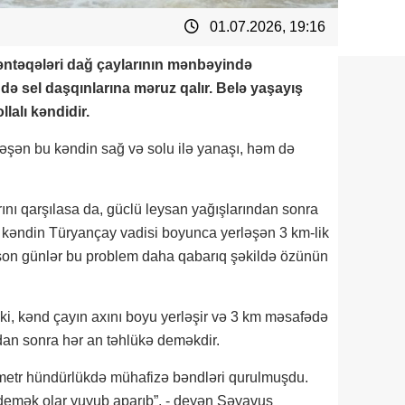
01.07.2026, 19:16
əntəqələri dağ çaylarının mənbəyində
ində sel daşqınlarına məruz qalır. Belə yaşayış
lalı kəndidir.
ləşən bu kəndin sağ və solu ilə yanaşı, həm də
arını qarşılasa da, güclü leysan yağışlarından sonra
n kəndin Türyançay vadisi boyunca yerləşən 3 km-lik
 son günlər bu problem daha qabarıq şəkildə özünün
i, kənd çayın axını boyu yerləşir və 3 km məsafədə
ndan sonra hər an təhlükə deməkdir.
5 metr hündürlükdə mühafizə bəndləri qurulmuşdu.
demək olar yuyub aparıb”, - deyən Səyavuş