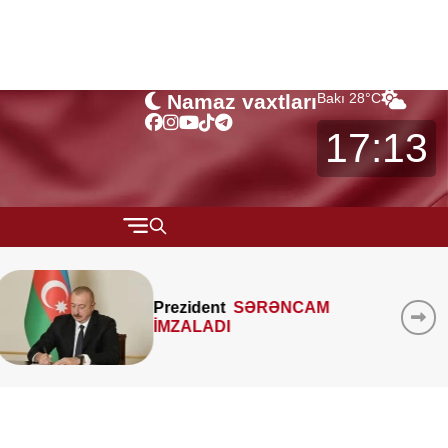
Namaz vaxtları
Bakı
28
°C
17:13
QARABAĞ
MTK-ların mənzil sahəsini
MÜSAHİBƏ
çöldən-çölə ölçməsi
MARAQLI
qanunidirmi? –
Hüquqşünas
xəbərdarlıq edir
CƏMİYYƏT
REDAKTORUN SEÇİMİ
ÖZƏL BÖLÜM