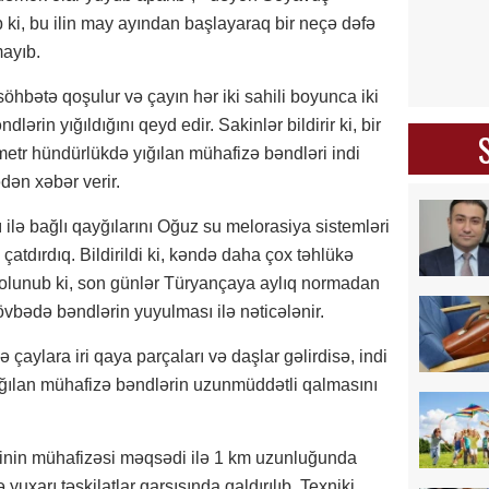
ki, bu ilin may ayından başlayaraq bir neçə dəfə
mayıb.
hbətə qoşulur və çayın hər iki sahili boyunca iki
lərin yığıldığını qeyd edir. Sakinlər bildirir ki, bir
metr hündürlükdə yığılan mühafizə bəndləri indi
dən xəbər verir.
ı ilə bağlı qayğılarını Oğuz su melorasiya sistemləri
 çatdırdıq. Bildirildi ki, kəndə daha çox təhlükə
 olunub ki, son günlər Türyançaya aylıq normadan
növbədə bəndlərin yuyulması ilə nəticələnir.
ə çaylara iri qaya parçaları və daşlar gəlirdisə, indi
yığılan mühafizə bəndlərin uzunmüddətli qalmasını
əndinin mühafizəsi məqsədi ilə 1 km uzunluğunda
yuxarı təşkilatlar qarşısında qaldırılıb. Texniki