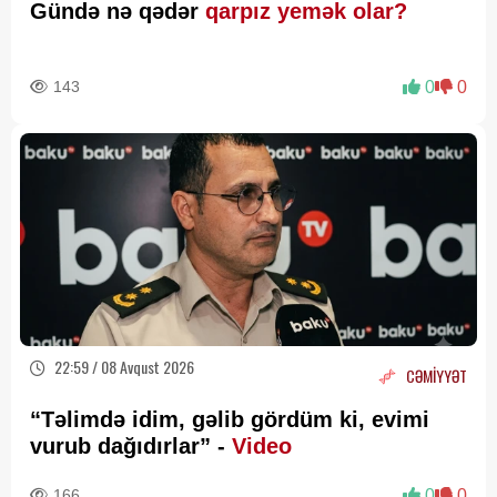
Gündə nə qədər
qarpız yemək olar?
143
0
0
22:59 / 08 Avqust 2026
CƏMİYYƏT
“Təlimdə idim, gəlib gördüm ki, evimi
vurub dağıdırlar” -
Video
166
0
0