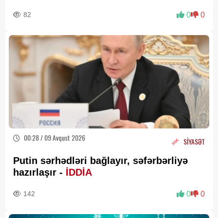
82
0
0
00:28 / 09 Avqust 2026
SİYASƏT
Putin sərhədləri bağlayır, səfərbərliyə
hazırlaşır -
İDDİA
142
0
0