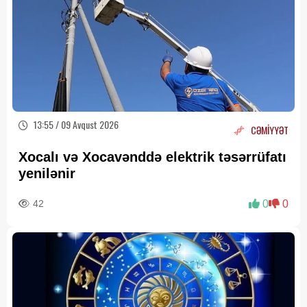
13:55 / 09 Avqust 2026
CƏMİYYƏT
Xocalı və Xocavənddə elektrik təsərrüfatı
yenilənir
42
0
0