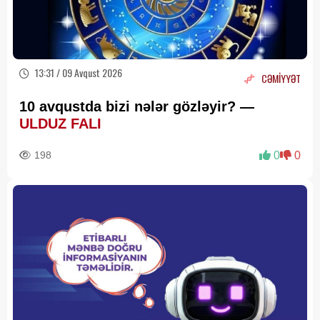
13:31 / 09 Avqust 2026
CƏMİYYƏT
10 avqustda bizi nələr gözləyir? —
ULDUZ FALI
198
0
0