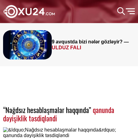
9 avqustda bizi nələr gözləyir? —
ULDUZ FALI
“Nağdsız hesablaşmalar haqqında”
qanunda
dəyişiklik təsdiqləndi