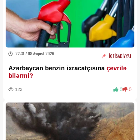
22:31 / 08 Avqust 2026
İQTİSADİYYAT
Azərbaycan benzin ixracatçısına
çevrilə
bilərmi?
123
0
0