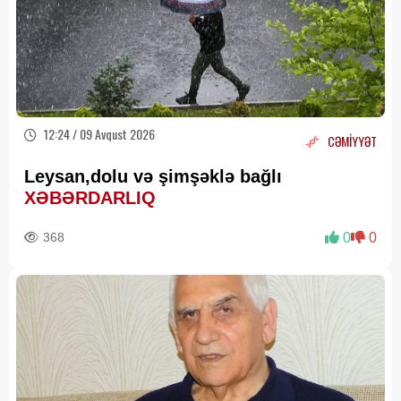
12:24 / 09 Avqust 2026
CƏMİYYƏT
Leysan,dolu və şimşəklə bağlı
XƏBƏRDARLIQ
368
0
0