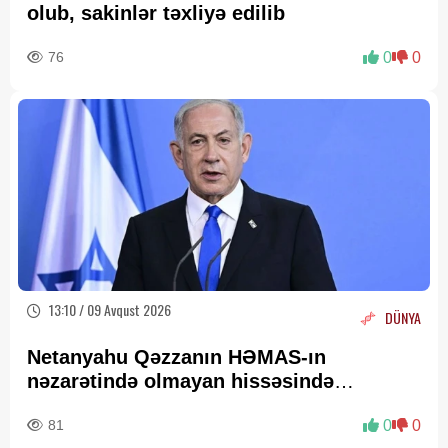
olub, sakinlər təxliyə edilib
76
0
0
13:10 / 09 Avqust 2026
DÜNYA
Netanyahu Qəzzanın HƏMAS-ın
nəzarətində olmayan hissəsində
yenidənqurma işlərini təsdiqləyib
81
0
0