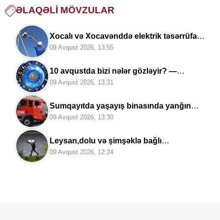
ƏLAQƏLI MÖVZULAR
Xocalı və Xocavənddə elektrik təsərrüfatı
yenilənir
09 Avqust 2026, 13:55
10 avqustda bizi nələr gözləyir? —
ULDUZ FALI
09 Avqust 2026, 13:31
Sumqayıtda yaşayış binasında yanğın
olub, sakinlər təxliyə edilib
09 Avqust 2026, 13:30
Leysan,dolu və şimşəklə bağlı
XƏBƏRDARLIQ
09 Avqust 2026, 12:24