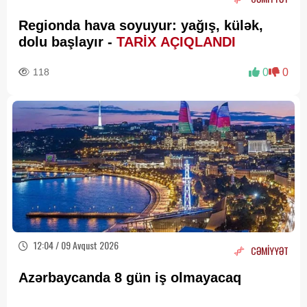
Regionda hava soyuyur: yağış, külək,
dolu başlayır -
TARİX AÇIQLANDI
118
0
0
12:04 / 09 Avqust 2026
CƏMİYYƏT
Azərbaycanda 8 gün iş olmayacaq