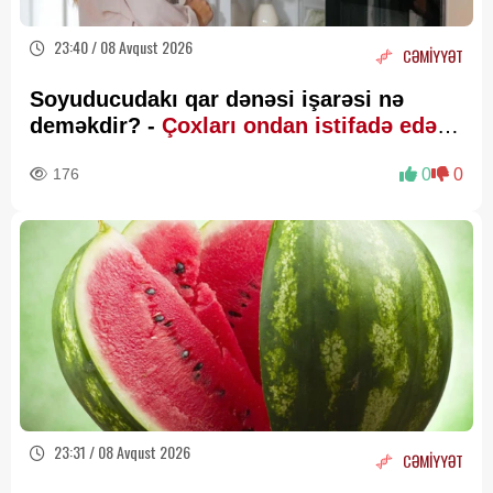
23:40 / 08 Avqust 2026
CƏMİYYƏT
Soyuducudakı qar dənəsi işarəsi nə
deməkdir? -
Çoxları ondan istifadə edə
bilmir
176
0
0
23:31 / 08 Avqust 2026
CƏMİYYƏT