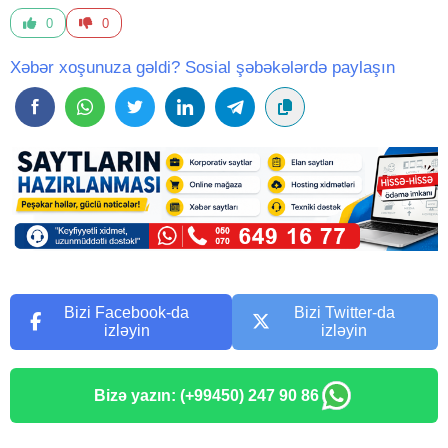
0
0
Xəbər xoşunuza gəldi? Sosial şəbəkələrdə paylaşın
Bizi Facebook-da
Bizi Twitter-da
izləyin
izləyin
Bizə yazın: (+99450) 247 90 86