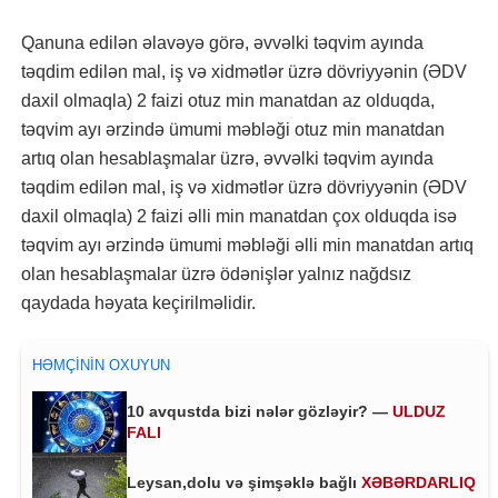
Qanuna edilən əlavəyə görə, əvvəlki təqvim ayında
təqdim edilən mal, iş və xidmətlər üzrə dövriyyənin (ƏDV
daxil olmaqla) 2 faizi otuz min manatdan az olduqda,
təqvim ayı ərzində ümumi məbləği otuz min manatdan
artıq olan hesablaşmalar üzrə, əvvəlki təqvim ayında
təqdim edilən mal, iş və xidmətlər üzrə dövriyyənin (ƏDV
daxil olmaqla) 2 faizi əlli min manatdan çox olduqda isə
təqvim ayı ərzində ümumi məbləği əlli min manatdan artıq
olan hesablaşmalar üzrə ödənişlər yalnız nağdsız
qaydada həyata keçirilməlidir.
HƏMÇININ OXUYUN
10 avqustda bizi nələr gözləyir? —
ULDUZ
FALI
Leysan,dolu və şimşəklə bağlı
XƏBƏRDARLIQ