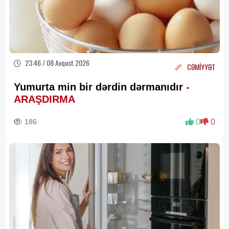
23:46 / 08 Avqust 2026
CƏMİYYƏT
Yumurta min bir dərdin dərmanıdır
-
ARAŞDIRMA
186
0
0