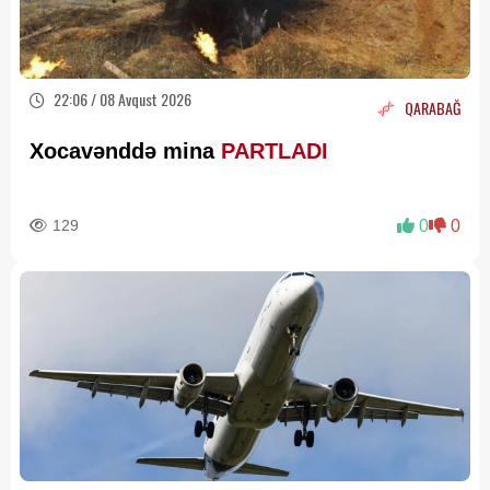
22:06 / 08 Avqust 2026
QARABAĞ
Xocavənddə mina
PARTLADI
129
0
0