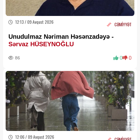
12:13 / 09 Avqust 2026
CƏMİYYƏT
Unudulmaz Nəriman Həsənzadəyə -
Sərvaz HÜSEYNOĞLU
86
0
0
12:06 / 09 Avqust 2026
CƏMİYYƏT