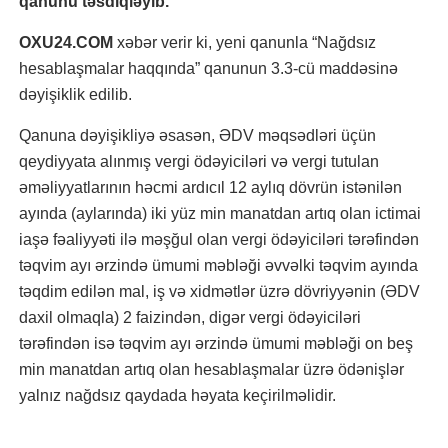
qanunu təsdiqləyib.
OXU24.COM
xəbər verir ki, yeni qanunla “Nağdsız
hesablaşmalar haqqında” qanunun 3.3-cü maddəsinə
dəyişiklik edilib.
Qanuna dəyişikliyə əsasən, ƏDV məqsədləri üçün
qeydiyyata alınmış vergi ödəyiciləri və vergi tutulan
əməliyyatlarının həcmi ardıcıl 12 aylıq dövrün istənilən
ayında (aylarında) iki yüz min manatdan artıq olan ictimai
iaşə fəaliyyəti ilə məşğul olan vergi ödəyiciləri tərəfindən
təqvim ayı ərzində ümumi məbləği əvvəlki təqvim ayında
təqdim edilən mal, iş və xidmətlər üzrə dövriyyənin (ƏDV
daxil olmaqla) 2 faizindən, digər vergi ödəyiciləri
tərəfindən isə təqvim ayı ərzində ümumi məbləği on beş
min manatdan artıq olan hesablaşmalar üzrə ödənişlər
yalnız nağdsız qaydada həyata keçirilməlidir.