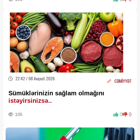
22:42 / 08 Avqust 2026
CƏMİYYƏT
Sümüklərinizin sağlam olmağını
istəyirsinizsə..
105
0
0