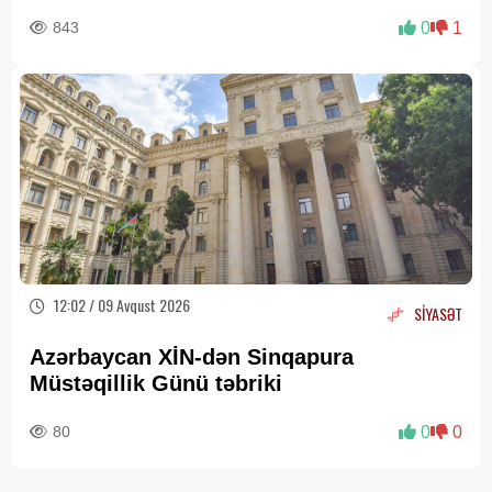
843
0
1
12:02 / 09 Avqust 2026
SİYASƏT
Azərbaycan XİN-dən Sinqapura
Müstəqillik Günü təbriki
80
0
0