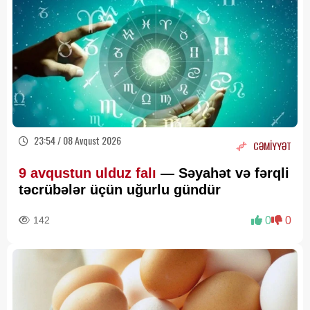
23:54 / 08 Avqust 2026
CƏMİYYƏT
9 avqustun ulduz falı
— Səyahət və fərqli
təcrübələr üçün uğurlu gündür
142
0
0