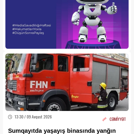
13:30 / 09 Avqust 2026
CƏMİYYƏT
Sumqayıtda yaşayış binasında yanğın