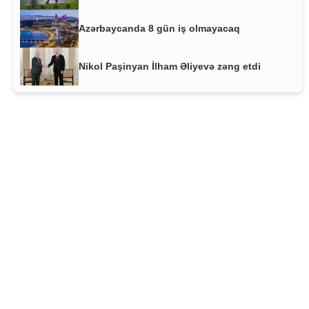
Azərbaycanda 8 gün iş olmayacaq
Nikol Paşinyan İlham Əliyevə zəng etdi