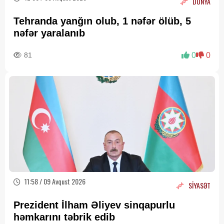
DÜNYA
Tehranda yanğın olub, 1 nəfər ölüb, 5
nəfər yaralanıb
81
0
0
11:58 / 09 Avqust 2026
SİYASƏT
Prezident İlham Əliyev sinqapurlu
həmkarını təbrik edib