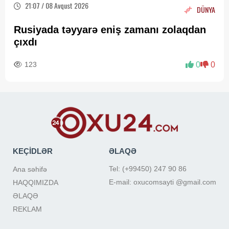
21:07 / 08 Avqust 2026
DÜNYA
Rusiyada təyyarə eniş zamanı zolaqdan
çıxdı
123
0
0
KEÇİDLƏR
ƏLAQƏ
Tel: (+99450) 247 90 86
Ana səhifə
E-mail: oxucomsayti @gmail.com
HAQQIMIZDA
ƏLAQƏ
REKLAM