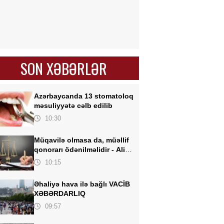
SON XƏBƏRLƏR
Azərbaycanda 13 stomatoloq
məsuliyyətə
cəlb edilib
10:30
Müqavilə olmasa da, müəllif
qonorarı ödənilməlidir -
Ali
Məhkəmədən mühüm qərar
10:15
Əhaliyə hava ilə bağlı
VACİB
XƏBƏRDARLIQ
09:57