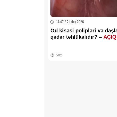
14:47 / 21 May 2026
Öd kisəsi polipləri və daşl
qədər təhlükəlidir? –
AÇI
502