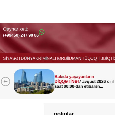
Qaynar xətt:
(+99450) 247 90 86
SİYASƏT
DÜNYA
KRİMİNAL
HƏRBİ
İDMAN
HÜQUQ
TİBB
İQT
Bakıda yaşayanların
DİQQƏTİNƏ!
7 avqust 2026-cı il
saat 00:00-dan etibarən...
poliplər