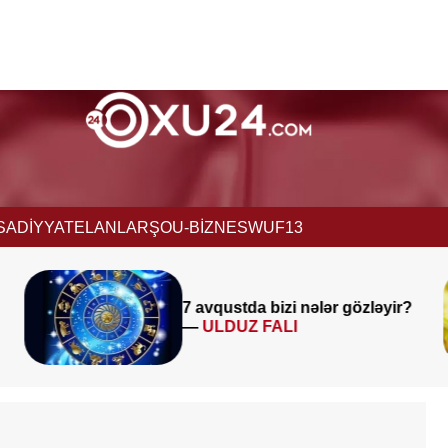
İSADİYYAT
ELANLAR
ŞOU-BİZNES
WUF13
7 avqustda bizi nələr gözləyir?
Sab
—
ULDUZ FALI
ya