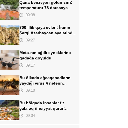
Qana bənzəyən gölün sirri:
temperaturu 78 dərəcəyə
çatan isti bulaq
09:38
700 illik qaya evləri:
İranın
Şərqi Azərbaycan əyalətində
unikal kənd
09:27
Meta-nın ağıllı eynəklərinə
qadağa qoyuldu
09:17
Bu ölkədə ağcaqanadların
yaydığı virus
4 nəfərin
həyatına son qoydu
09:10
Bu bölgədə insanlar fit
çalaraq ünsiyyət qurur:
əsrlərdir yaşadılan unikal dil
09:04