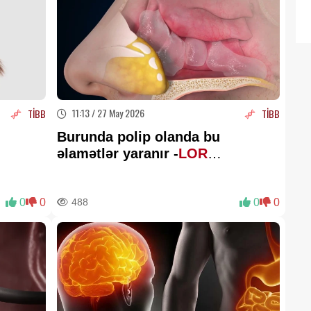
11:13 / 27 May 2026
TİBB
TİBB
Burunda polip olanda bu
əlamətlər yaranır -
LOR
XƏBƏRDARLIQ EDİR
0
0
488
0
0