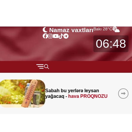
Namaz vaxtları
Bakı
28
°C
06:48
QARABAĞ
Əmək p
MÜSAHİBƏ
ah bu yerlərə leysan
müavin
ğacaq -
hava PROQNOZU
MARAQLI
-
Deput
CƏMİYYƏT
REDAKTORUN SEÇİMİ
ÖZƏL BÖLÜM