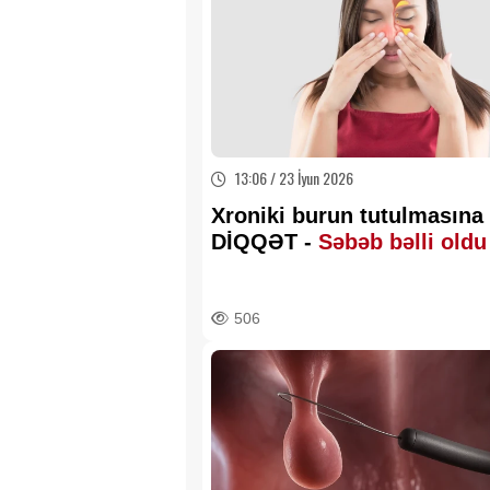
13:06 / 23 İyun 2026
Xroniki burun tutulmasına
DİQQƏT -
Səbəb bəlli oldu
506