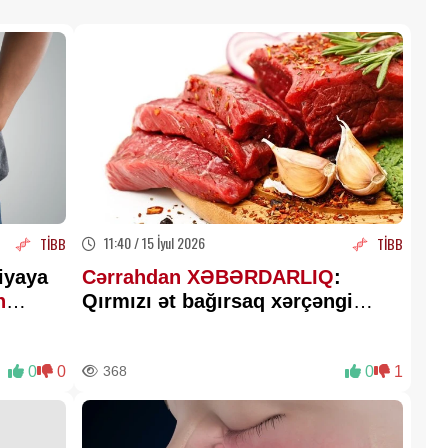
11:40 / 15 İyul 2026
TİBB
TİBB
iyaya
Cərrahdan XƏBƏRDARLIQ
:
n
Qırmızı ət bağırsaq xərçəngi
riskini artırır
0
0
368
0
1