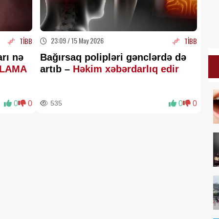
23:09 / 15 May 2026
TİBB
TİBB
arı nə
Bağırsaq polipləri gənclərdə də
QLAMA
artıb –
Həkim xəbərdarlıq edir
0
0
535
0
0