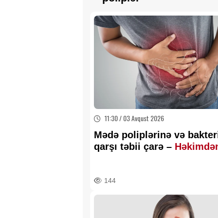
11:30 / 03 Avqust 2026
Mədə poliplərinə və bakter
qarşı təbii çarə –
Həkimdə
tövsiyə
144