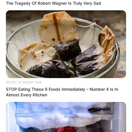
The Tragedy Of Robert Wagner Is Truly Very Sad
18:20 / 06 İyul 2026
CƏMİYYƏT
SON DƏQİQƏ!
AZAL açıqladı:Bu
istiqamətdə uçuşlar olmayacaq
2094
0
0
GOOD TO KNOW THIS
STOP Eating These 9 Foods Immediately – Number 4 Is In
Almost Every Kitchen