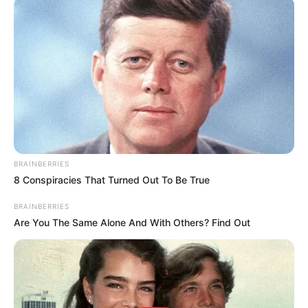
12:31 / 05 Avqust 2026
CƏMİYYƏT
Sabah Bakıda
yağış yağacaq, güclü külək
əsəcək
181
0
0
BRAINBERRIES
8 Conspiracies That Turned Out To Be True
BRAINBERRIES
Are You The Same Alone And With Others? Find Out
11:21 / 03 Avqust 2026
CƏMİYYƏT
Hava bu tarixdən
sərinləyəcək