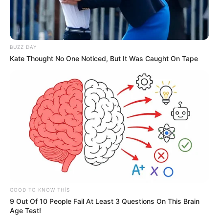
20:50 / 02 İyun 2026
CƏMİYYƏT
Bakıda güclü külək binanın fasadını
uçurtdu -
Video
BUZZ DAY
Kate Thought No One Noticed, But It Was Caught On Tape
563
0
0
1
2
GOOD TO KNOW THIS
9 Out Of 10 People Fail At Least 3 Questions On This Brain
Age Test!