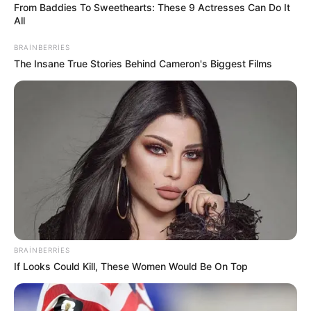
From Baddies To Sweethearts: These 9 Actresses Can Do It
All
BRAINBERRIES
The Insane True Stories Behind Cameron's Biggest Films
19:19 / 28 İyul 2026
CƏMİYYƏT
Bu tarixdən havalar sərinləşir -
AÇIQLAMA
252
0
0
BRAINBERRIES
If Looks Could Kill, These Women Would Be On Top