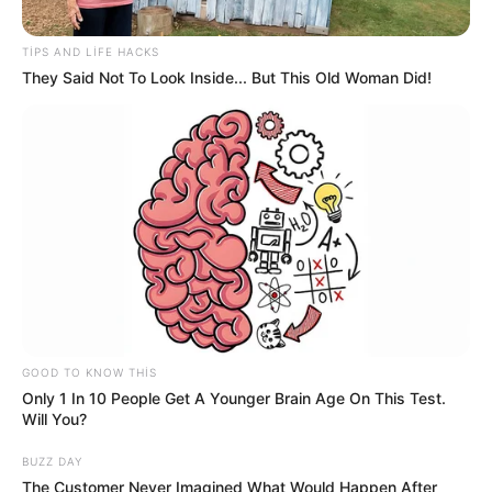
TIPS AND LIFE HACKS
They Said Not To Look Inside... But This Old Woman Did!
13:33 / 19 İyul 2026
CƏMİYYƏT
Əhaliyə xəbərdarlıq edildi
697
0
0
GOOD TO KNOW THIS
Only 1 In 10 People Get A Younger Brain Age On This Test.
Will You?
BUZZ DAY
The Customer Never Imagined What Would Happen After