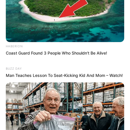
541
0
0
HABERION
Coast Guard Found 3 People Who Shouldn't Be Alive!
BUZZ DAY
Man Teaches Lesson To Seat-Kicking Kid And Mom – Watch!
15:16 / 19 İyun 2026
CƏMİYYƏT
Bakıda güclü külək gözlənilir -
XƏBƏRDARLIQ
520
0
0