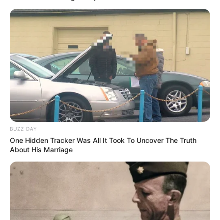
335
0
0
BUZZ DAY
One Hidden Tracker Was All It Took To Uncover The Truth
14:18 / 09 İyul 2026
About His Marriage
DÜNYA
Tayvanda güclü tayfun təhlükəsi:
Dağıdıcı
küləklərlə bağlı xəbərdarlıq edilib
395
0
0