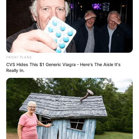
160
1
0
FRIDAY PLANS
CVS Hides This $1 Generic Viagra - Here's The Aisle It's
Really In.
12:30 / 26 İyul 2026
CƏMİYYƏT
Güclü külək olacaq -
XƏBƏRDARLIQ
578
0
1