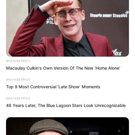
Bakıda güclü külək iki nəfəri
xəstəxanalıq
etdi
151
0
0
BRAINBERRIES
Macaulay Culkin's Own Version Of The New ‘Home Alone’
BRAINBERRIES
Top 9 Most Controversial 'Late Show' Moments
BRAINBERRIES
19:09 / 26 İyul 2026
CƏMİYYƏT
46 Years Later, The Blue Lagoon Stars Look Unrecognizable
FHN gözlənilən güclü küləklə əlaqədar
əhaliyə müraciət edib