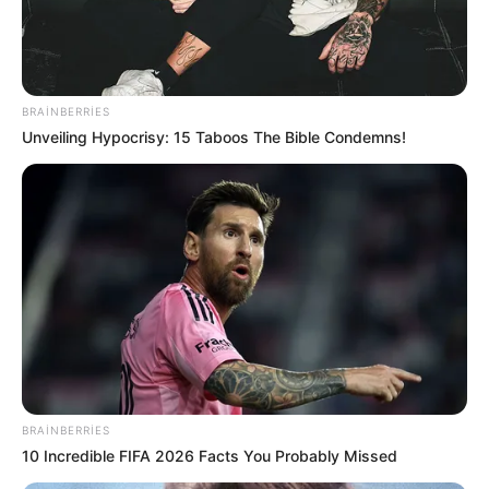
15:48 / 05 Avqust 2026
CƏMİYYƏT
BRAINBERRIES
Güclü külək əsəcək -
Xəbərdarlıq
Unveiling Hypocrisy: 15 Taboos The Bible Condemns!
97
0
0
BRAINBERRIES
10 Incredible FIFA 2026 Facts You Probably Missed