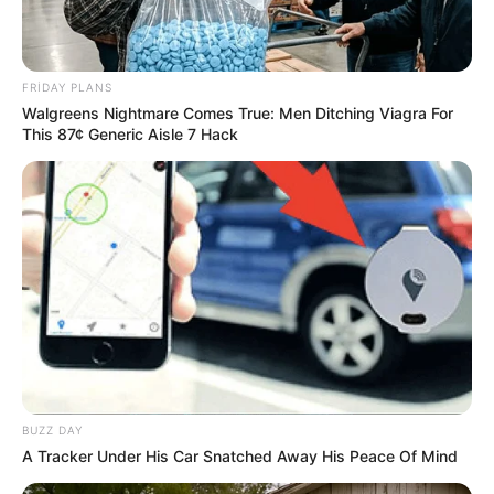
FRIDAY PLANS
Walgreens Nightmare Comes True: Men Ditching Viagra For
This 87¢ Generic Aisle 7 Hack
20:17 / 17 İyun 2026
CƏMİYYƏT
AZAL özünü necə təmizə çıxarır? - Tənqidlərə
RƏSMİ CAVAB
1169
1
0
BUZZ DAY
A Tracker Under His Car Snatched Away His Peace Of Mind