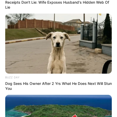
Receipts Don't Lie: Wife Exposes Husband's Hidden Web Of
Həftəsonu Bakıda güclü külək əsəcək -
Lie
XƏBƏRDARLIQ
564
0
0
BUZZ DAY
Dog Sees His Owner After 2 Yrs What He Does Next Will Stun
You
18:22 / 20 İyun 2026
CƏMİYYƏT
Yağış, dolu və güclü külək gözlənilir -
Sinoptiklərdən xəbərdarlıq