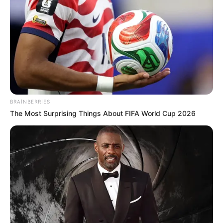
17:23 / 27 İyul 2026
CƏMİYYƏT
Külək səbəbindən təcili yardıma müraciət
edənlərin
sayı artıb
BRAINBERRIES
The Most Surprising Things About FIFA World Cup 2026
357
0
0