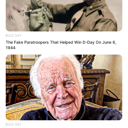
BUZZ DAY
The Fake Paratroopers That Helped Win D-Day On June 6,
1944
20:38 / 06 İyul 2026
CƏMİYYƏT
Nazirlik çimərliklərə
gedənlərə müraciət
etdi
565
0
0
BUZZ DAY