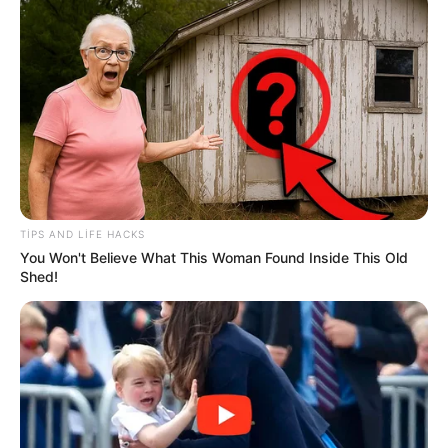
00:18 / 16 İyun 2026
DÜNYA
Göyçayda güclü külək fəsadlara yol açıb
TIPS AND LIFE HACKS
479
0
0
You Won't Believe What This Woman Found Inside This Old
Shed!