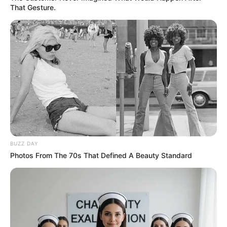
That Gesture.
11:20 / 16 İyul 2026
CƏMİYYƏT
Güclü külək əsir
249
0
0
BUZZ DAY
Photos From The 70s That Defined A Beauty Standard