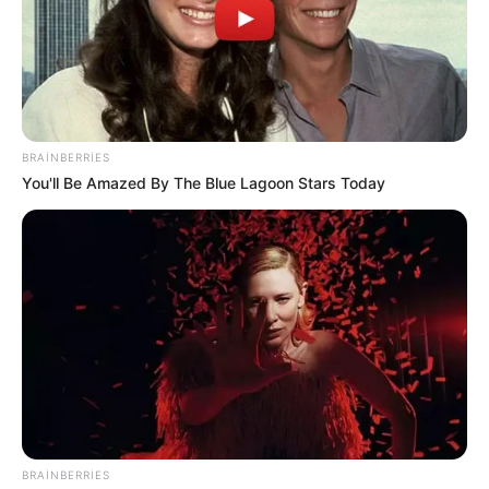
15749
0
1
BRAINBERRIES
You'll Be Amazed By The Blue Lagoon Stars Today
11:47 / 02 Avqust 2026
CƏMİYYƏT
Bu tarixdən havalar sərinləşir - AÇIQLAMA
28190
3
0
BRAINBERRIES