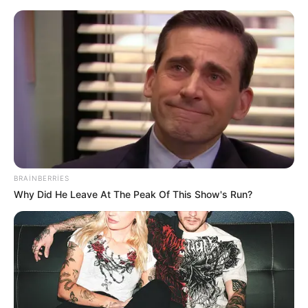
Zakir Həsənov Hava Döyüş
Komandanlığına tapşırıqlar verdi -
VİDEO
BRAINBERRIES
güclü külək
Why Did He Leave At The Peak Of This Show's Run?