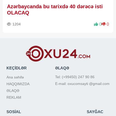
Azərbaycanda bu tarixdə 40 dərəcə isti
OLACAQ
1204
0
0
KEÇİDLƏR
ƏLAQƏ
Tel: (+99450) 247 90 86
Ana səhifə
E-mail: oxucomsayti @gmail.com
HAQQIMIZDA
ƏLAQƏ
REKLAM
SOSİAL
SAYĞAC