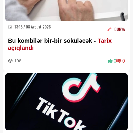
13:15 / 08 Avqust 2026
DÜNYA
Bu kombilər bir-bir söküləcək -
Tarix
açıqlandı
198
0
0