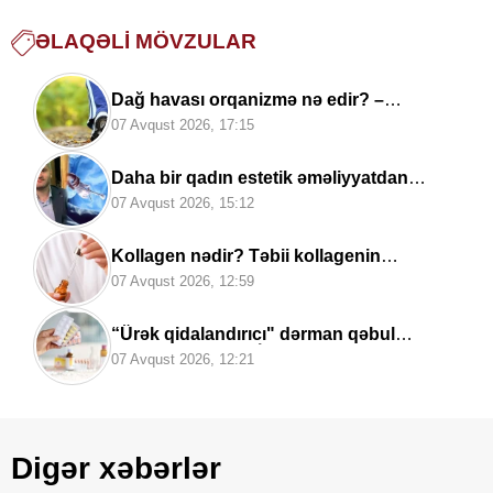
ƏLAQƏLI MÖVZULAR
Dağ havası orqanizmə nə edir? –
Terapevt mühüm faydaları açıqladı
07 Avqust 2026, 17:15
Daha bir qadın estetik əməliyyatdan
sonra
öldü
07 Avqust 2026, 15:12
Kollagen nədir? Təbii kollagenin
mənbələri —
Həkim AÇIQLADI
07 Avqust 2026, 12:59
“Ürək qidalandırıcı" dərman qəbul
edənlərin NƏZƏRİNƏ -
Kardioloqdan
07 Avqust 2026, 12:21
VACİB XƏBƏRDARLIQ
Digər xəbərlər