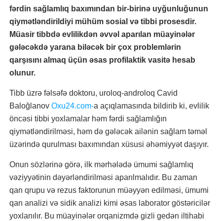
fərdin sağlamlıq baxımından bir-birinə uyğunluğunun
qiymətləndirildiyi mühüm sosial və tibbi prosesdir.
Müasir tibbdə evlilikdən əvvəl aparılan müayinələr
gələcəkdə yarana biləcək bir çox problemlərin
qarşısını almaq üçün əsas profilaktik vasitə hesab
olunur.
Tibb üzrə fəlsəfə doktoru, uroloq-androloq Cavid
Baloğlanov
Oxu24.com-
a açıqlamasında bildirib ki, evlilik
öncəsi tibbi yoxlamalar həm fərdi sağlamlığın
qiymətləndirilməsi, həm də gələcək ailənin sağlam təməl
üzərində qurulması baxımından xüsusi əhəmiyyət daşıyır.
Onun sözlərinə görə, ilk mərhələdə ümumi sağlamlıq
vəziyyətinin dəyərləndirilməsi aparılmalıdır. Bu zaman
qan qrupu və rezus faktorunun müəyyən edilməsi, ümumi
qan analizi və sidik analizi kimi əsas laborator göstəricilər
yoxlanılır. Bu müayinələr orqanizmdə gizli gedən iltihabi