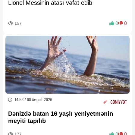
Lionel Messinin atası vəfat edib
157
0
0
14:53 / 08 Avqust 2026
CƏMİYYƏT
Dənizdə batan 16 yaşlı yeniyetmənin
meyiti tapılıb
177
0
0