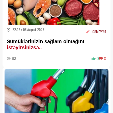
22:42 / 08 Avqust 2026
CƏMİYYƏT
Sümüklərinizin sağlam olmağını
istəyirsinizsə..
92
0
0