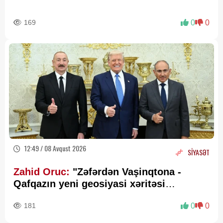
169
0
0
12:49 / 08 Avqust 2026
SİYASƏT
Zahid Oruc:
"Zəfərdən Vaşinqtona -
Qafqazın yeni geosiyasi xəritəsi
cızılır”..
181
0
0