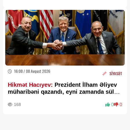
16:08 / 08 Avqust 2026
SİYASƏT
Hikmət Hacıyev:
Prezident İlham Əliyev
müharibəni qazandı, eyni zamanda sülhü
də qazandı - VİDEO
168
0
0