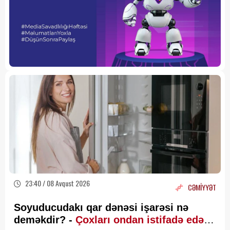
23:40 / 08 Avqust 2026
CƏMİYYƏT
Soyuducudakı qar dənəsi işarəsi nə
deməkdir? -
Çoxları ondan istifadə edə