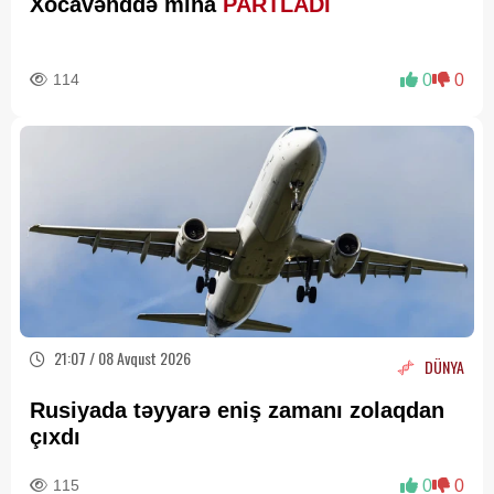
Xocavənddə mina
PARTLADI
114
0
0
21:07 / 08 Avqust 2026
DÜNYA
Rusiyada təyyarə eniş zamanı zolaqdan
çıxdı
115
0
0