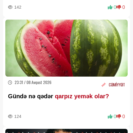
bilmir
142
0
0
23:31 / 08 Avqust 2026
CƏMİYYƏT
Gündə nə qədər
qarpız yemək olar?
124
0
0