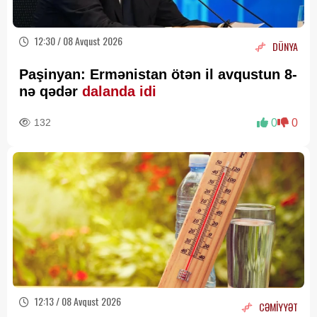
12:30 / 08 Avqust 2026
DÜNYA
Paşinyan: Ermənistan ötən il avqustun 8-
nə qədər
dalanda idi
132
0
0
12:13 / 08 Avqust 2026
CƏMİYYƏT