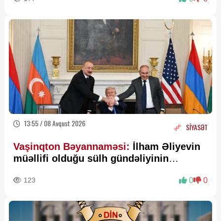
13:55 / 08 Avqust 2026
SİYASƏT
Vaşinqton Bəyannaməsi:
İlham Əliyevin
müəllifi olduğu sülh gündəliyinin
beynəlxalq miqyasda təsdiqi
123
0
0