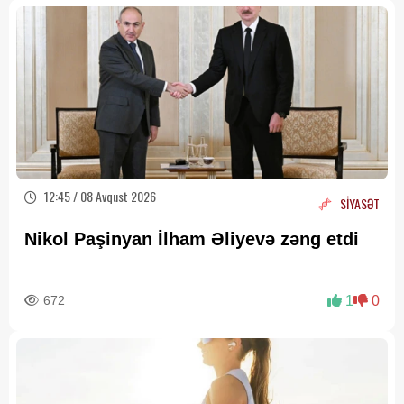
12:45 / 08 Avqust 2026
SİYASƏT
Nikol Paşinyan İlham Əliyevə zəng etdi
672
1
0