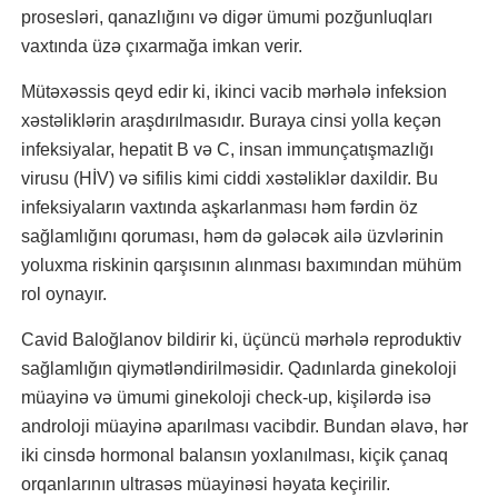
prosesləri, qanazlığını və digər ümumi pozğunluqları
vaxtında üzə çıxarmağa imkan verir.
Mütəxəssis qeyd edir ki, ikinci vacib mərhələ infeksion
xəstəliklərin araşdırılmasıdır. Buraya cinsi yolla keçən
infeksiyalar, hepatit B və C, insan immunçatışmazlığı
virusu (HİV) və sifilis kimi ciddi xəstəliklər daxildir. Bu
infeksiyaların vaxtında aşkarlanması həm fərdin öz
sağlamlığını qoruması, həm də gələcək ailə üzvlərinin
yoluxma riskinin qarşısının alınması baxımından mühüm
rol oynayır.
Cavid Baloğlanov bildirir ki, üçüncü mərhələ reproduktiv
sağlamlığın qiymətləndirilməsidir. Qadınlarda ginekoloji
müayinə və ümumi ginekoloji check-up, kişilərdə isə
androloji müayinə aparılması vacibdir. Bundan əlavə, hər
iki cinsdə hormonal balansın yoxlanılması, kiçik çanaq
orqanlarının ultrasəs müayinəsi həyata keçirilir.