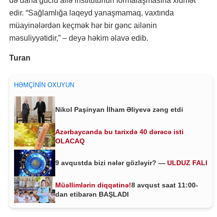
də daha güclü ailə institutunun formalaşmasına xidmət
edir. “Sağlamlığa laqeyd yanaşmamaq, vaxtında
müayinələrdən keçmək hər bir gənc ailənin
məsuliyyətidir,” – deyə həkim əlavə edib.
Turan
HƏMÇININ OXUYUN
Nikol Paşinyan İlham Əliyevə zəng etdi
Azərbaycanda bu tarixdə 40 dərəcə isti
OLACAQ
9 avqustda bizi nələr gözləyir? —
ULDUZ FALI
Müəllimlərin diqqətinə!
8 avqust saat 11:00-
dan etibarən BAŞLADI