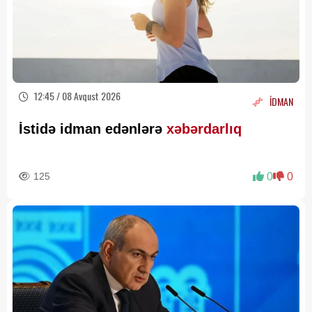
12:45 / 08 Avqust 2026
İDMAN
İstidə idman edənlərə
xəbərdarlıq
125
0
0