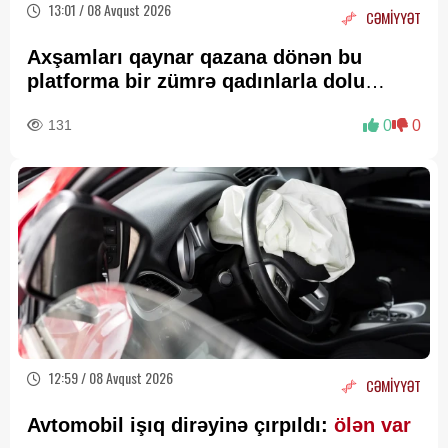
13:01 / 08 Avqust 2026
CƏMİYYƏT
Axşamları qaynar qazana dönən bu
platforma bir zümrə qadınlarla dolu
olur...
131
0
0
12:59 / 08 Avqust 2026
CƏMİYYƏT
Avtomobil işıq dirəyinə çırpıldı:
ölən var