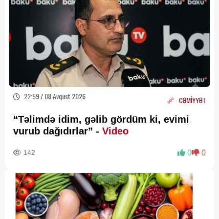
22:59 / 08 Avqust 2026
CƏMİYYƏT
“Təlimdə idim, gəlib gördüm ki, evimi
vurub dağıdırlar” -
Video
142
0
0