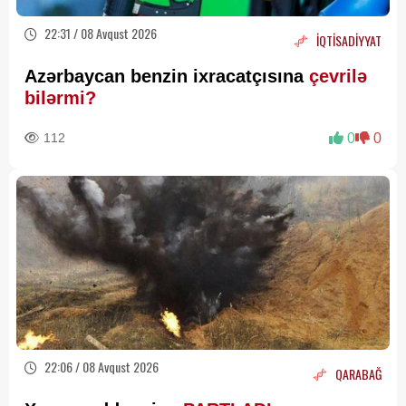
22:31 / 08 Avqust 2026
İQTİSADİYYAT
Azərbaycan benzin ixracatçısına
çevrilə
bilərmi?
112
0
0
22:06 / 08 Avqust 2026
QARABAĞ