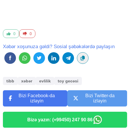
0
0
Xəbər xoşunuza gəldi? Sosial şəbəkələrdə paylaşın
tibb
xəbər
evlilik
toy gecəsi
Bizi Facebook-da
Bizi Twitter-da
izləyin
izləyin
Bizə yazın: (+99450) 247 90 86