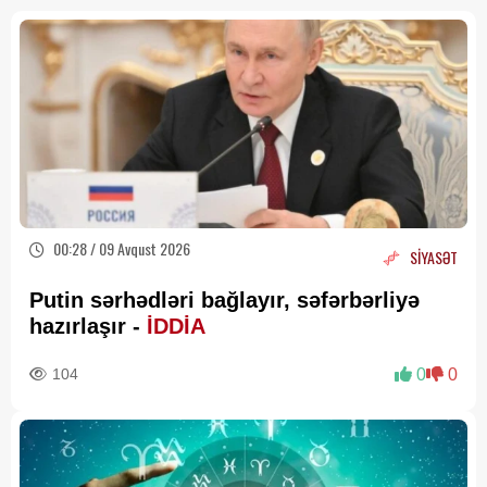
00:28 / 09 Avqust 2026
SİYASƏT
Putin sərhədləri bağlayır, səfərbərliyə
hazırlaşır -
İDDİA
104
0
0