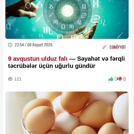
23:54 / 08 Avqust 2026
CƏMİYYƏT
9 avqustun ulduz falı
— Səyahət və fərqli
təcrübələr üçün uğurlu gündür
121
0
0