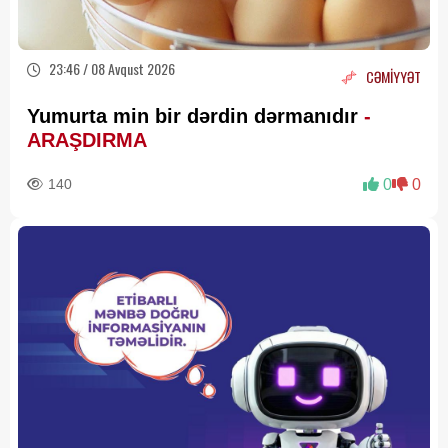
23:46 / 08 Avqust 2026
CƏMİYYƏT
Yumurta min bir dərdin dərmanıdır
-
ARAŞDIRMA
140
0
0