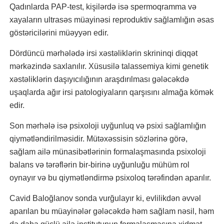
Qadınlarda PAP-test, kişilərdə isə spermoqramma və
xayaların ultrasəs müayinəsi reproduktiv sağlamlığın əsas
göstəricilərini müəyyən edir.
Dördüncü mərhələdə irsi xəstəliklərin skrininqi diqqət
mərkəzində saxlanılır. Xüsusilə talassemiya kimi genetik
xəstəliklərin daşıyıcılığının araşdırılması gələcəkdə
uşaqlarda ağır irsi patologiyaların qarşısını almağa kömək
edir.
Son mərhələ isə psixoloji uyğunluq və psixi sağlamlığın
qiymətləndirilməsidir. Mütəxəssisin sözlərinə görə,
sağlam ailə münasibətlərinin formalaşmasında psixoloji
balans və tərəflərin bir-birinə uyğunluğu mühüm rol
oynayır və bu qiymətləndirmə psixoloq tərəfindən aparılır.
Cavid Baloğlanov sonda vurğulayır ki, evlilikdən əvvəl
aparılan bu müayinələr gələcəkdə həm sağlam nəsil, həm