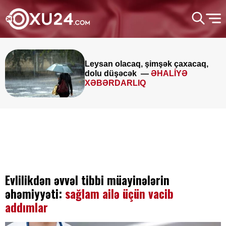
Leysan olacaq, şimşək çaxacaq,
dolu düşəcək —
ƏHALİYƏ
XƏBƏRDARLIQ
Evlilikdən əvvəl tibbi müayinələrin
əhəmiyyəti:
sağlam ailə üçün vacib
addımlar