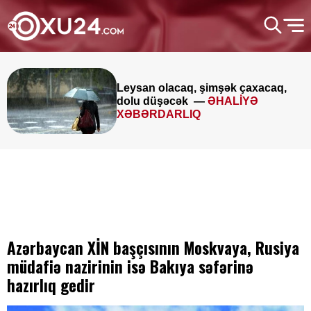
Leysan olacaq, şimşək çaxacaq,
dolu düşəcək —
ƏHALİYƏ
XƏBƏRDARLIQ
Azərbaycan XİN başçısının Moskvaya, Rusiya
müdafiə nazirinin isə Bakıya səfərinə
hazırlıq gedir