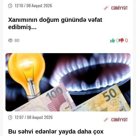
12:10 / 08 Avqust 2026
CƏMİYYƏT
Xanımının doğum günündə vəfat
edibmiş...
80
0
0
12:07 / 08 Avqust 2026
CƏMİYYƏT
Bu səhvi edənlər yayda daha çox