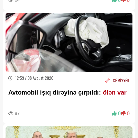
84
0
0
12:59 / 08 Avqust 2026
CƏMİYYƏT
Avtomobil işıq dirəyinə çırpıldı:
ölən var
87
0
0