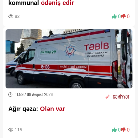
kommunal
ödəniş edir
82
0
0
11:59 / 08 Avqust 2026
CƏMİYYƏT
Ağır qəza:
Ölən var
115
0
0