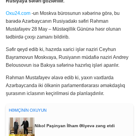
Rusiyaya səfəri gözlənilir.
Oxu24.com
-un Moskva bürosunun xəbərinə görə, bu
barədə Azərbaycanın Rusiyadakı səfiri Rəhman
Mustafayev 28 May – Müstəqillik Gününə həsr olunan
tədbirdə çıxışı zamanı bildirib.
Səfir qeyd edib ki, hazırda xarici işlər naziri Ceyhun
Bayramovun Moskvaya, Rusiyanın müdafiə naziri Andrey
Belousovun isə Bakıya səfərinə hazırlıq işləri aparılır.
Rəhman Mustafayev əlavə edib ki, yaxın vaxtlarda
Azərbaycanda iki ölkənin parlamentlərarası əməkdaşlıq
şurasının iclasının keçirilməsi də planlaşdırılır.
HƏMÇININ OXUYUN
Nikol Paşinyan İlham Əliyevə zəng etdi