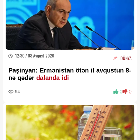
12:30 / 08 Avqust 2026
DÜNYA
Paşinyan: Ermənistan ötən il avqustun 8-
nə qədər
dalanda idi
94
0
0