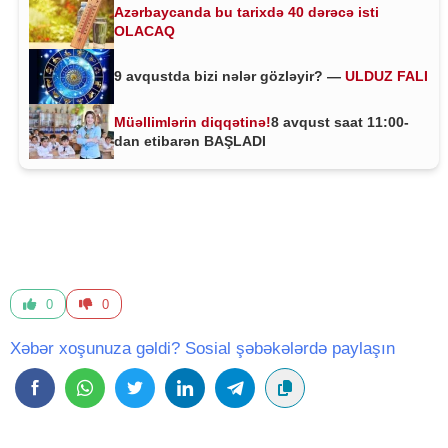
Azərbaycanda bu tarixdə 40 dərəcə isti
OLACAQ
9 avqustda bizi nələr gözləyir? —
ULDUZ FALI
Müəllimlərin diqqətinə!
8 avqust saat 11:00-
dan etibarən BAŞLADI
0
0
Xəbər xoşunuza gəldi? Sosial şəbəkələrdə paylaşın