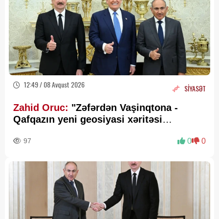
12:49 / 08 Avqust 2026
SİYASƏT
Zahid Oruc:
"Zəfərdən Vaşinqtona -
Qafqazın yeni geosiyasi xəritəsi
cızılır”..
97
0
0