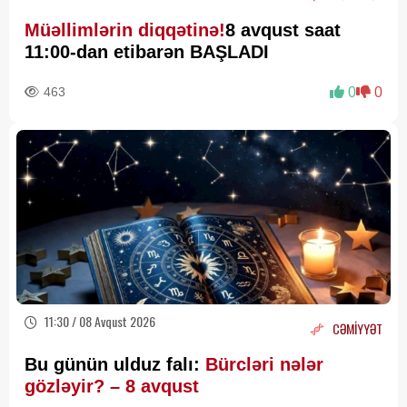
Müəllimlərin diqqətinə!
8 avqust saat
11:00-dan etibarən BAŞLADI
463
0
0
11:30 / 08 Avqust 2026
CƏMİYYƏT
Bu günün ulduz falı:
Bürcləri nələr
gözləyir? – 8 avqust