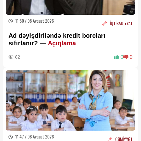
11:50 / 08 Avqust 2026
İQTİSADİYYAT
Ad dəyişdiriləndə kredit borcları
sıfırlanır? —
Açıqlama
82
0
0
11:47 / 08 Avqust 2026
CƏMİYYƏT