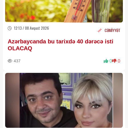
12:13 / 08 Avqust 2026
CƏMİYYƏT
Azərbaycanda bu tarixdə 40 dərəcə isti
OLACAQ
437
0
0