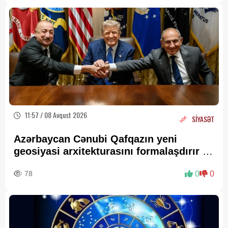
11:57 / 08 Avqust 2026
SİYASƏT
Azərbaycan Cənubi Qafqazın yeni
geosiyasi arxitekturasını formalaşdırır –
RƏY
78
0
0