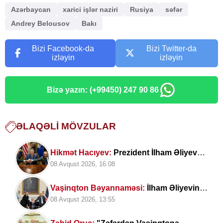
Azərbaycan
xarici işlər naziri
Rusiya
səfər
Andrey Belousov
Bakı
Bizi Facebook-da
Bizi Twitter-da
izləyin
izləyin
Bizə yazın: (+99450) 247 90 86
ƏLAQƏLI MÖVZULAR
Hikmət Hacıyev:
Prezident İlham Əliyev
müharibəni qazandı, eyni zamanda sülhü
08 Avqust 2026, 16:08
də qazandı - VİDEO
Vaşinqton Bəyannaməsi:
İlham Əliyevin
müəllifi olduğu sülh gündəliyinin
08 Avqust 2026, 13:55
beynəlxalq miqyasda təsdiqi