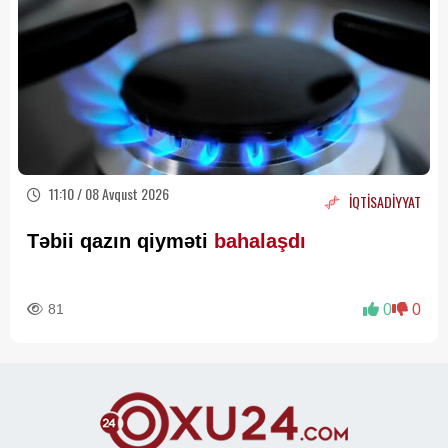
11:10 / 08 Avqust 2026
İQTİSADİYYAT
Təbii qazın qiyməti
bahalaşdı
81
0
0