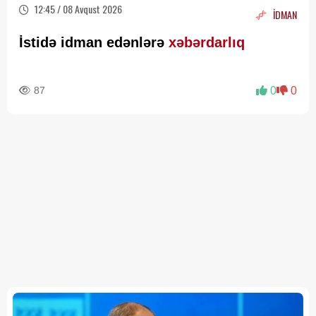
12:45 / 08 Avqust 2026
İDMAN
İstidə idman edənlərə
xəbərdarlıq
87
0
0