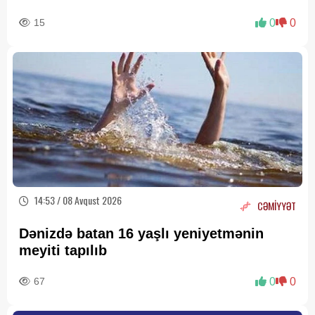
15
0
0
14:53 / 08 Avqust 2026
CƏMİYYƏT
Dənizdə batan 16 yaşlı yeniyetmənin
meyiti tapılıb
67
0
0