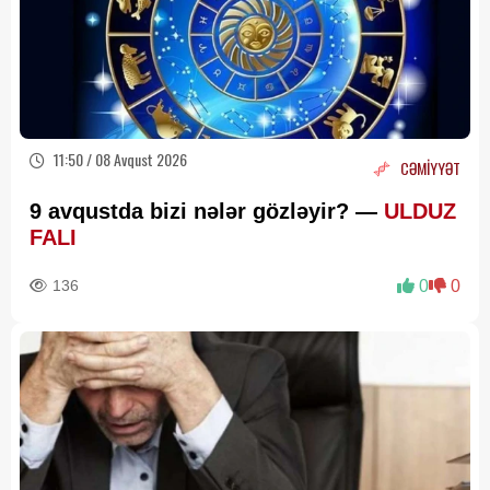
11:50 / 08 Avqust 2026
CƏMİYYƏT
9 avqustda bizi nələr gözləyir? —
ULDUZ
FALI
136
0
0