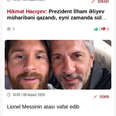
SİYASƏT
Hikmət Hacıyev:
Prezident İlham Əliyev
müharibəni qazandı, eyni zamanda sülhü
də qazandı - VİDEO
3
0
0
16:05 / 08 Avqust 2026
DÜNYA
Lionel Messinin atası vəfat edib