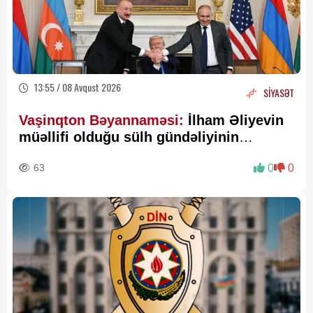
13:55 / 08 Avqust 2026
SİYASƏT
Vaşinqton Bəyannaməsi:
İlham Əliyevin
müəllifi olduğu sülh gündəliyinin
beynəlxalq miqyasda təsdiqi
63
0
0