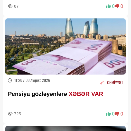
87
0
0
11:28 / 08 Avqust 2026
CƏMİYYƏT
Pensiya gözləyənlərə
XƏBƏR VAR
725
0
0