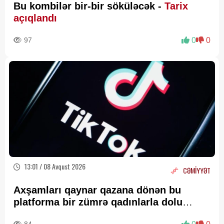
Bu kombilər bir-bir söküləcək -
Tarix
açıqlandı
97
0
0
13:01 / 08 Avqust 2026
CƏMİYYƏT
Axşamları qaynar qazana dönən bu
platforma bir zümrə qadınlarla dolu
olur...