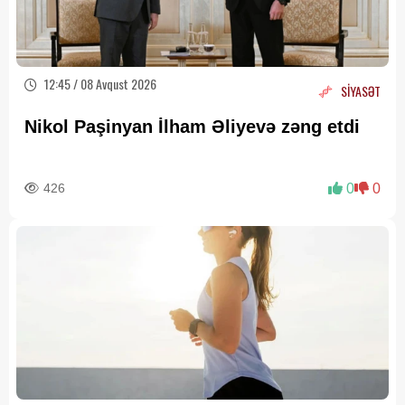
12:45 / 08 Avqust 2026
SİYASƏT
Nikol Paşinyan İlham Əliyevə zəng etdi
426
0
0