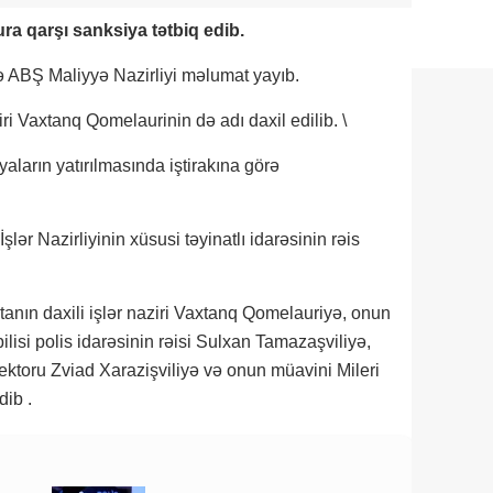
a qarşı sanksiya tətbiq edib.
də ABŞ Maliyyə Nazirliyi məlumat yayıb.
iri Vaxtanq Qomelaurinin də adı daxil edilib. \
yaların yatırılmasında iştirakına görə
lər Nazirliyinin xüsusi təyinatlı idarəsinin rəis
nın daxili işlər naziri Vaxtanq Qomelauriyə, onun
isi polis idarəsinin rəisi Sulxan Tamazaşviliyə,
rektoru Zviad Xarazişviliyə və onun müavini Mileri
dib .