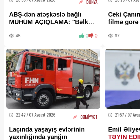
DÜNYA
ABŞ-dən atəşkəslə bağlı
Ceki Çanın
MÜHÜM AÇIQLAMA: "Bəlkə
filmə gör
də elə bu gün"
milyon dol
45
0
0
67
22:42 / 07 Avqust 2026
21:57 / 07 Avq
CƏMİYYƏT
Laçında yaşayış evlərinin
Emil Əliye
yaxınlığında yanğın
TƏYİN ED