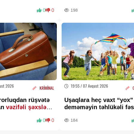
0
0
198
ust 2026
19:55 / 07 Avqust 2026
KRİMİNAL
rorluqdan rüşvətə
Uşaqlara heç vaxt “yox”
an
vəzifəli şəxslərlə
deməməyin təhlükəli fəs
LUMAT
Psixoloqdan valideynlər
0
0
184
XƏBƏRDARLIQ