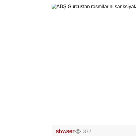
SİYASƏT
377