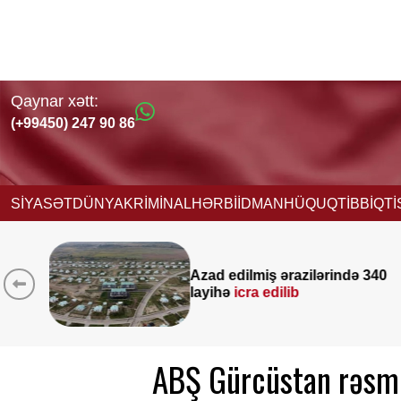
Qaynar xətt:
(+99450) 247 90 86
SİYASƏT
DÜNYA
KRİMİNAL
HƏRBİ
İDMAN
HÜQUQ
TİBB
İQT
rində 340
Yeni vəzifəyə təyinat al
Nağdəliyevin DOSYESİ
ABŞ Gürcüstan rəsmi