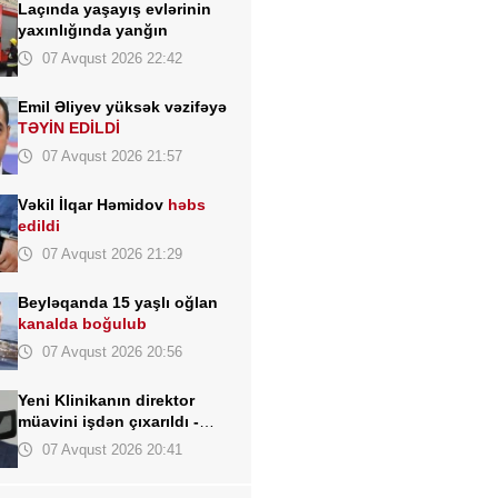
Laçında yaşayış evlərinin
yaxınlığında yanğın
07 Avqust 2026 22:42
Emil Əliyev yüksək vəzifəyə
TƏYİN EDİLDİ
07 Avqust 2026 21:57
Vəkil İlqar Həmidov
həbs
edildi
07 Avqust 2026 21:29
Beyləqanda 15 yaşlı oğlan
kanalda boğulub
07 Avqust 2026 20:56
Yeni Klinikanın direktor
müavini işdən çıxarıldı -
FOTO
07 Avqust 2026 20:41