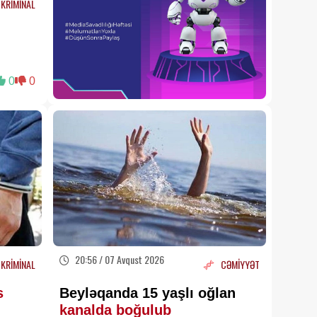
KRİMİNAL
təhlükə!
Həkimlər
XƏBƏRDARLIQ edir
07 Avqust 2026 18:55
DİN-in Baş İdarəsi əməliyyat
keçirib:
Tutulan şəxslər
0
0
kimlərdir?
07 Avqust 2026 18:48
Bu universitet tələbələrə
xüsusi təqaüd ayırdı –
ayda
200 AZN
07 Avqust 2026 18:43
Bakıda parkdan
oğurluq
edilib
07 Avqust 2026 18:15
Bu universitet tələbələrə
xüsusi təqaüd ayırdı -
ayda
20:56 / 07 Avqust 2026
KRİMİNAL
CƏMİYYƏT
200 AZN
07 Avqust 2026 17:59
s
Beyləqanda 15 yaşlı oğlan
Mənzilin sahəsi çıxarışda az
kanalda boğulub