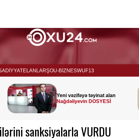
İSADİYYAT
ELANLAR
ŞOU-BİZNES
WUF13
an
Prezident
SƏRƏNCAM
İMZALADI
lərini sanksiyalarla VURDU