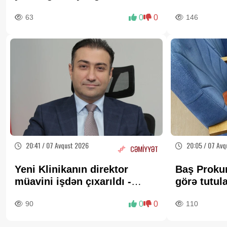
63
0
0
146
20:41 / 07 Avqust 2026
20:05 / 07 Avq
CƏMİYYƏT
Yeni Klinikanın direktor
Baş Proku
müavini işdən çıxarıldı -
görə tutul
FOTO
bağlı MƏ
90
0
0
110