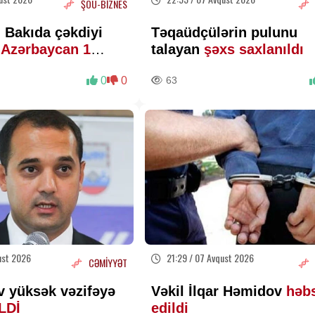
ŞOU-BİZNES
 Bakıda çəkdiyi
Təqaüdçülərin pulunu
ə
Azərbaycan 1
talayan
şəxs saxlanıldı
lar ödəyə bilər?
0
0
63
ust 2026
21:29 / 07 Avqust 2026
CƏMİYYƏT
v yüksək vəzifəyə
Vəkil İlqar Həmidov
həb
İLDİ
edildi