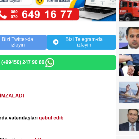
Bizi Twitter-da
Bizi Telegram-da
izləyin
izləyin
: (+99450) 247 90 86
İMZALADI
nda vətəndaşları
qəbul edib