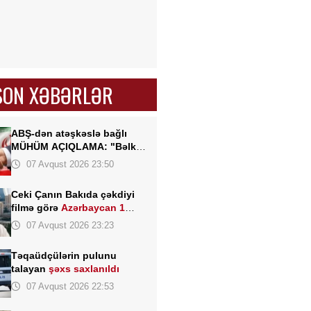
SON XƏBƏRLƏR
ABŞ-dən atəşkəslə bağlı
MÜHÜM AÇIQLAMA: "Bəlkə
də elə bu gün"
07 Avqust 2026 23:50
Ceki Çanın Bakıda çəkdiyi
filmə görə
Azərbaycan 1
milyon dollar ödəyə bilər?
07 Avqust 2026 23:23
Təqaüdçülərin pulunu
talayan
şəxs saxlanıldı
07 Avqust 2026 22:53