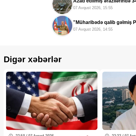
Azad edilmiş ərazilərində 3
07 Avqust 2026, 15:55
"Müharibədə qalib gəlmiş P
Deputat Zaur Şükürov
07 Avqust 2026, 14:55
Digər xəbərlər
23:50 / 07 Avqust 2026
23:23 / 07 Avq