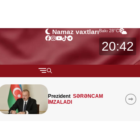
Namaz vaxtları
Bakı
28
°C
20:42
QARABAĞ
MTK-ların mənzil sahəsini
MÜSAHİBƏ
çöldən-çölə ölçməsi
MARAQLI
qanunidirmi? –
Hüquqşünas
xəbərdarlıq edir
CƏMİYYƏT
REDAKTORUN SEÇİMİ
ÖZƏL BÖLÜM