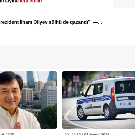
40 layihə
icra edilib
rezident İlham Əliyev sülhü də qazandı" —
ust 2026
22:53 / 07 Avqust 2026