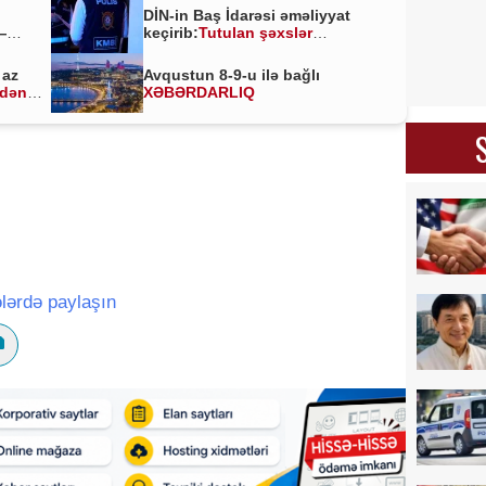
DİN-in Baş İdarəsi əməliyyat
—
keçirib:
Tutulan şəxslər
kimlərdir?
 az
Avqustun 8-9-u ilə bağlı
ldən
XƏBƏRDARLIQ
lərdə paylaşın