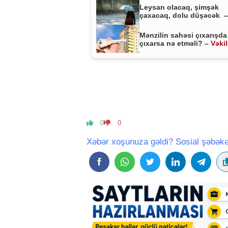
Leysan olacaq, şimşək
çaxacaq, dolu düşəcək 
ƏHALİYƏ XƏBƏRDARLIQ
Mənzilin sahəsi çıxarışda
çıxarsa nə etməli? –
Vəki
MÜHÜM AÇIQLAMA
0
0
Xəbər xoşunuza gəldi? Sosial şəbəkə