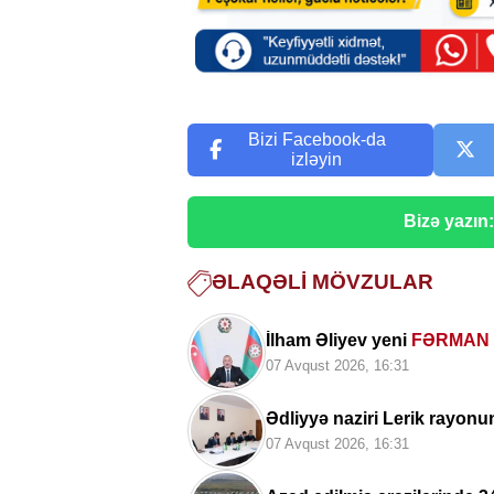
Bizi Facebook-da
izləyin
Bizə yazın
ƏLAQƏLI MÖVZULAR
İlham Əliyev yeni
FƏRMAN 
07 Avqust 2026, 16:31
Ədliyyə naziri Lerik rayonu
07 Avqust 2026, 16:31