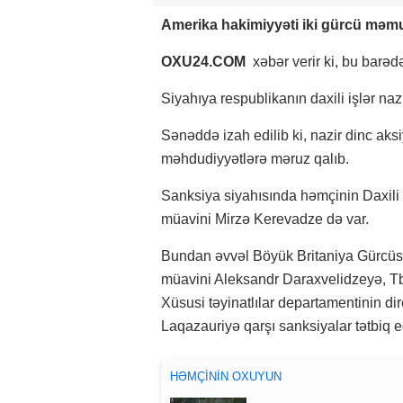
Amerika hakimiyyəti iki gürcü məmur
OXU24.COM
xəbər verir ki, bu barə
Siyahıya respublikanın daxili işlər naz
Sənəddə izah edilib ki, nazir dinc aksi
məhdudiyyətlərə məruz qalıb.
Sanksiya siyahısında həmçinin Daxili İş
müavini Mirzə Kerevadze də var.
Bundan əvvəl Böyük Britaniya Gürcüsta
müavini Aleksandr Daraxvelidzeyə, Tbil
Xüsusi təyinatlılar departamentinin di
Laqazauriyə qarşı sanksiyalar tətbiq e
HƏMÇININ OXUYUN