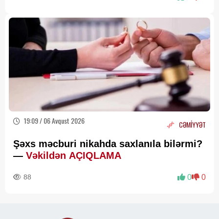
19:09 / 06 Avqust 2026
CƏMİYYƏT
Şəxs məcburi nikahda saxlanıla bilərmi?
—
Vəkildən AÇIQLAMA
88
0
0