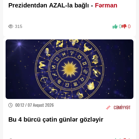
Prezidentdən AZAL-la bağlı -
Fərman
315
0
0
00:12 / 07 Avqust 2026
CƏMİYYƏT
Bu 4 bürcü çətin günlər gözləyir