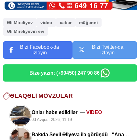
Əli Mirəliyev
video
xəbər
müğənni
Əli Mirəliyevin evi
Bizi Facebook-da
Bizi Twitter-da
izləyin
izləyin
Bizə yazın: (+99450) 247 90 86
ƏLAQƏLI MÖVZULAR
Onlar həbs edildilər —
VİDEO
03 Avqust 2026, 11:19
Bakıda Sevil Əliyeva ilə görüşdü - “Ana”