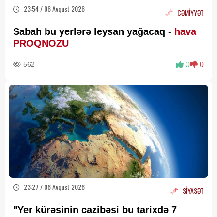
23:54 / 06 Avqust 2026
CƏMİYYƏT
Sabah bu yerlərə leysan yağacaq -
hava
PROQNOZU
562
0
0
23:27 / 06 Avqust 2026
SİYASƏT
"Yer kürəsinin cazibəsi bu tarixdə 7