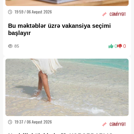
19:59 / 06 Avqust 2026
CƏMİYYƏT
Bu məktəblər üzrə vakansiya seçimi
başlayır
85
0
0
19:37 / 06 Avqust 2026
CƏMİYYƏT