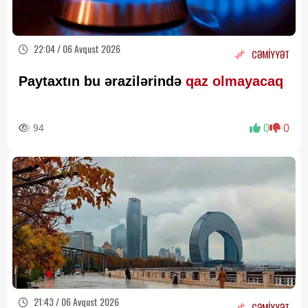
22:04 / 06 Avqust 2026
CƏMİYYƏT
Paytaxtın bu ərazilərində
qaz olmayacaq
94
0
0
21:43 / 06 Avqust 2026
CƏMİYYƏT