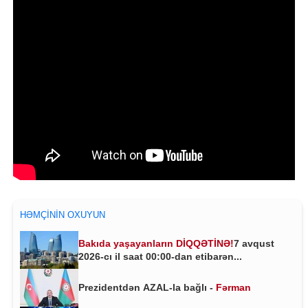
HƏMÇININ OXUYUN
Bakıda yaşayanların DİQQƏTİNƏ!
7 avqust
2026-cı il saat 00:00-dan etibarən...
Prezidentdən AZAL-la bağlı -
Fərman