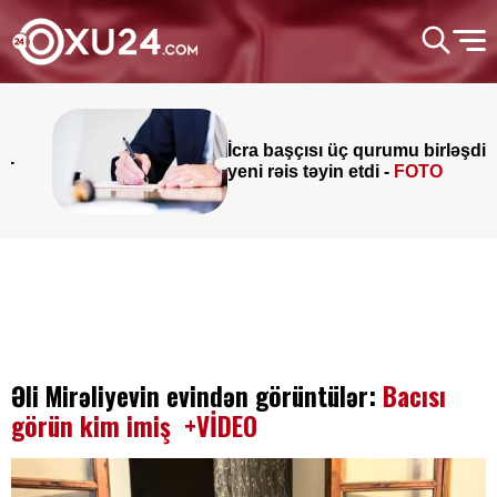
İcra başçısı üç qurumu birləşdirdi,
yeni rəis təyin etdi -
FOTO
Əli Mirəliyevin evindən görüntülər:
Bacısı
görün kim imiş +VİDEO