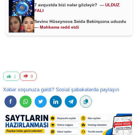
7 avqustda bizi nələr gözləyir? —
ULDUZ
FALI
Sevinc Hüseynova Səidə Bəkirqızına uduzdu
—
Məhkəmə rədd etdi
1
0
Xəbər xoşunuza gəldi? Sosial şəbəkələrdə paylaşın