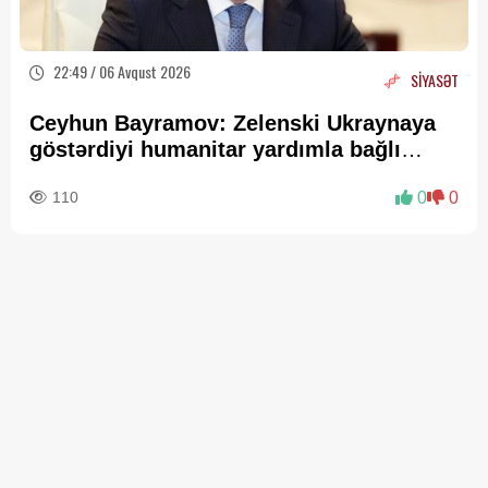
22:49 / 06 Avqust 2026
SİYASƏT
Ceyhun Bayramov: Zelenski Ukraynaya
göstərdiyi humanitar yardımla bağlı
Prezident İlham Əliyevə təşəkkür edib
110
0
0