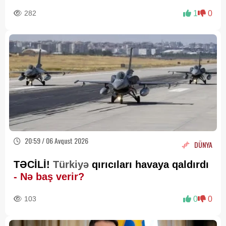
282
1
0
20:59 / 06 Avqust 2026
DÜNYA
TƏCİLİ!
Türkiyə
qırıcıları havaya qaldırdı
- Nə baş verir?
103
0
0