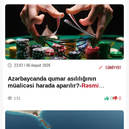
23:07 / 06 Avqust 2026
CƏMİYYƏT
Azərbaycanda qumar asılılığının
müalicəsi harada aparılır?-
Rəsmi
Açıqlama
131
0
0