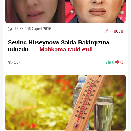
23:56 / 06 Avqust 2026
HÜQUQ
Sevinc Hüseynova Səidə Bəkirqızına
uduzdu —
Məhkəmə rədd etdi
154
0
0