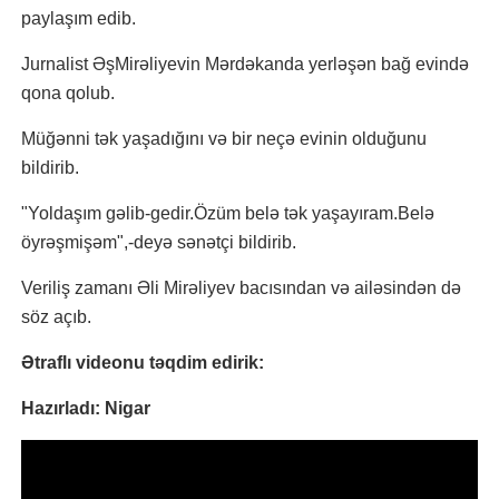
paylaşım edib.
Jurnalist ƏşMirəliyevin Mərdəkanda yerləşən bağ evində
qona qolub.
Müğənni tək yaşadığını və bir neçə evinin olduğunu
bildirib.
"Yoldaşım gəlib-gedir.Özüm belə tək yaşayıram.Belə
öyrəşmişəm",-deyə sənətçi bildirib.
Veriliş zamanı Əli Mirəliyev bacısından və ailəsindən də
söz açıb.
Ətraflı videonu təqdim edirik:
Hazırladı: Nigar