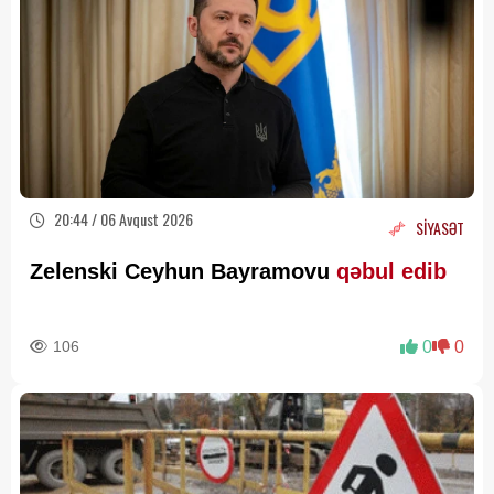
20:44 / 06 Avqust 2026
SİYASƏT
Zelenski Ceyhun Bayramovu
qəbul edib
106
0
0