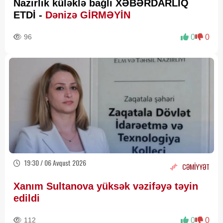
Nazirlik küləklə bağlı XƏBƏRDARLIQ
ETDİ -
Dənizə GİRMƏYİN
96
0
0
19:30 / 06 Avqust 2026
CƏMİYYƏT
Xanım Sultanova yüksək vəzifəyə təyin
edildi
112
0
0