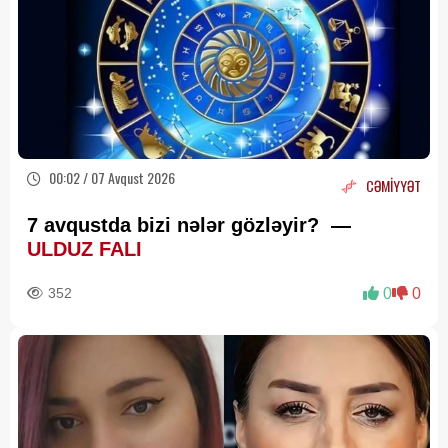
00:02 / 07 Avqust 2026
CƏMİYYƏT
7 avqustda bizi nələr gözləyir? —
ULDUZ FALI
352
0
0