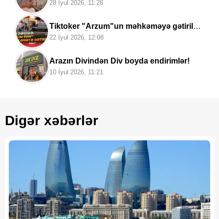
mahnısını oxudu+
Video
28 İyul 2026, 11:28
Tiktoker "Arzum"un məhkəməyə gətirilmə
GÖRÜNTÜLƏRİ
22 İyul 2026, 12:08
Arazın Divindən Div boyda endirimlər!
10 İyul 2026, 11:21
Digər xəbərlər