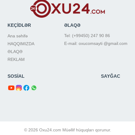
KEÇİDLƏR
ƏLAQƏ
Tel: (+99450) 247 90 86
Ana səhifə
E-mail: oxucomsayti @gmail.com
HAQQIMIZDA
ƏLAQƏ
REKLAM
SOSİAL
SAYĞAC
© 2026 Oxu24.com Müəllif hüquqları qorunur.