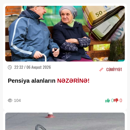
22:32 / 06 Avqust 2026
CƏMİYYƏT
Pensiya alanların
NƏZƏRİNƏ!
104
0
0