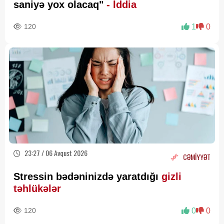
saniyə yox olacaq"
- İddia
120
1
0
23:27 / 06 Avqust 2026
CƏMİYYƏT
Stressin bədəninizdə yaratdığı
gizli
təhlükələr
120
0
0