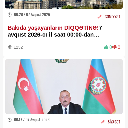
00:28 / 07 Avqust 2026
CƏMİYYƏT
Bakıda yaşayanların DİQQƏTİNƏ!
7
avqust 2026-cı il saat 00:00-dan
etibarən...
1252
0
0
00:17 / 07 Avqust 2026
SİYASƏT