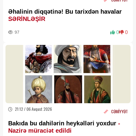
Əhalinin diqqətinə! Bu tarixdən havalar
SƏRİNLƏŞİR
97
0
0
21:12 / 06 Avqust 2026
CƏMİYYƏT
Bakıda bu dahilərin heykəlləri yoxdur
-
Nazirə müraciət edildi