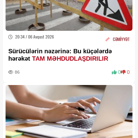
20:34 / 06 Avqust 2026
CƏMİYYƏT
Sürücülərin nəzərinə: Bu küçələrdə
hərəkət
TAM MƏHDUDLAŞDIRILIR
86
0
0