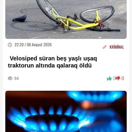
22:20 / 06 Avqust 2026
KRİMİNAL
Velosiped sürən beş yaşlı uşaq
traktorun altında qalaraq öldü
94
0
0