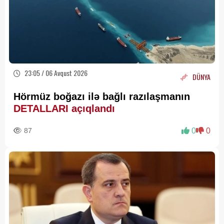
23:05 / 06 Avqust 2026
DÜNYA
Hörmüz boğazı ilə bağlı razılaşmanın
DETALLARI açıqlandı
87
0
0