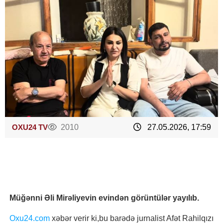
OXU24 TV
2010
27.05.2026, 17:59
Müğənni Əli Mirəliyevin evindən görüntülər yayılıb.
Oxu24.com
xəbər verir ki,bu barədə jurnalist Afət Rahilqızı