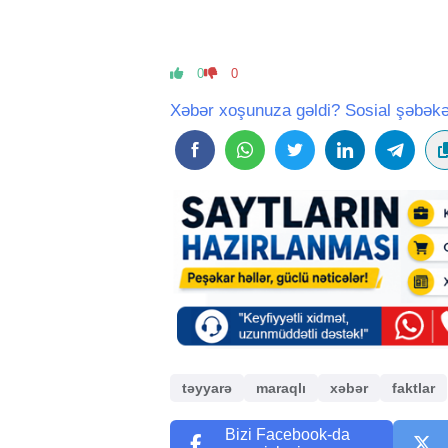
0
0
Xəbər xoşunuza gəldi? Sosial şəbəkə
təyyarə
maraqlı
xəbər
faktlar
Bizi Facebook-da