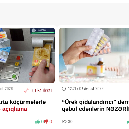
ust 2026
12:21 / 07 Avqust 2026
İQTİSADİYYAT
rta köçürmələrlə
“Ürək qidalandırıcı" də
b açıqlama
qəbul edənlərin NƏZƏRİ
Kardioloqdan VACİB
0
0
30
XƏBƏRDARLIQ