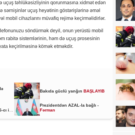
və uçuş təhlükəsizliyinin qorunmasına xidmət edən
ə sərnişinlər uçuş heyətinin göstərişlərinə əməl
 mobil cihazlarını müvafiq rejimə keçirməlidirlər.
telefonunuzu söndürmək deyil, onun yerüstü mobil
m rabitə sistemlərinin, həm də uçuş prosesinin
yata keçirilməsinə kömək etməkdir.
lə
Bakıda güclü yanğın
BAŞLAYIB
Prezidentdən AZAL-la bağlı -
-cı il
Fərman