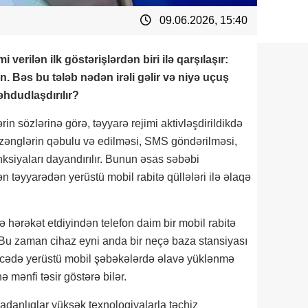
09.06.2026, 15:40
 verilən ilk göstərişlərdən biri ilə qarşılaşır:
n. Bəs bu tələb nədən irəli gəlir və niyə uçuş
hdudlaşdırılır?
rin sözlərinə görə, təyyarə rejimi aktivləşdirildikdə
zənglərin qəbulu və edilməsi, SMS göndərilməsi,
nksiyaları dayandırılır. Bunun əsas səbəbi
ən təyyarədən yerüstü mobil rabitə qüllələri ilə əlaqə
 hərəkət etdiyindən telefon daim bir mobil rabitə
 Bu zaman cihaz eyni anda bir neçə baza stansiyası
ticədə yerüstü mobil şəbəkələrdə əlavə yüklənmə
nə mənfi təsir göstərə bilər.
adanlıqlar yüksək texnologiyalarla təchiz