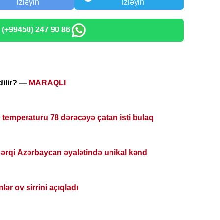
izləyin
izləyin
: (+99450) 247 90 86
edilir? —
MARAQLI
temperaturu 78 dərəcəyə çatan isti bulaq
Şərqi Azərbaycan əyalətində unikal kənd
lər ov sirrini açıqladı