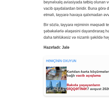
beynəlxalq aviasiyada tətbiq olunan 
vacib qaydalardan biridir. Buna görə d
etməli, təyyarə havaya qalxmadan əvvəl
Bir sözlə, təyyarə rejiminin məqsədi 
şəbəkələrlə əlaqəsini dayandıraraq hə
daha təhlükəsiz və nizamlı şəkildə hə
Hazırladı: Jalə
HƏMÇININ OXUYUN
Kartdan-karta köçürmələr
bağlı
vacib açıqlama
Bakıda yaşayanların
DİQQƏTİNƏ!
7 avqust 2026
saat 00:00-dan etibarən...