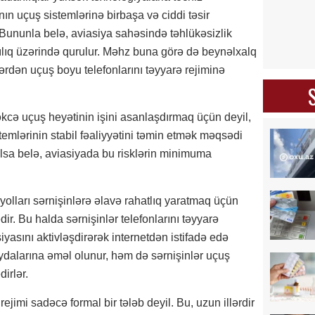
ın uçuş sistemlərinə birbaşa və ciddi təsir
 Bununla belə, aviasiya sahəsində təhlükəsizlik
ılıq üzərində qurulur. Məhz buna görə də beynəlxalq
ərdən uçuş boyu telefonlarını təyyarə rejiminə
təkcə uçuş heyətinin işini asanlaşdırmaq üçün deyil,
emlərinin stabil fəaliyyətini təmin etmək məqsədi
 olsa belə, aviasiyada bu risklərin minimuma
 yolları sərnişinlərə əlavə rahatlıq yaratmaq üçün
dir. Bu halda sərnişinlər telefonlarını təyyarə
iyasını aktivləşdirərək internetdən istifadə edə
qaydalarına əməl olunur, həm də sərnişinlər uçuş
irlər.
rejimi sadəcə formal bir tələb deyil. Bu, uzun illərdir