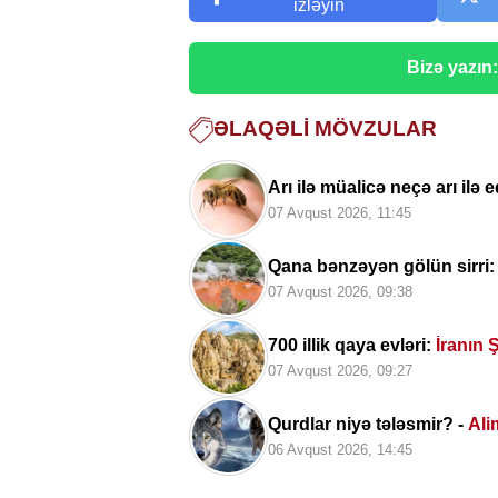
izləyin
Bizə yazın
ƏLAQƏLI MÖVZULAR
Arı ilə müalicə neçə arı ilə 
07 Avqust 2026, 11:45
Qana bənzəyən gölün sirri:
07 Avqust 2026, 09:38
700 illik qaya evləri:
İranın 
07 Avqust 2026, 09:27
Qurdlar niyə tələsmir? -
Alim
06 Avqust 2026, 14:45