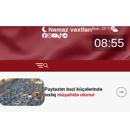
Namaz vaxtları
Bakı
28
°C
08:55
QARABAĞ
Bakıda yaşayanların
MÜSAHİBƏ
ndə
DİQQƏTİNƏ!
7 avqust 2026-cı
MARAQLI
saat 00:00-dan etibarən...
CƏMİYYƏT
REDAKTORUN SEÇİMİ
ÖZƏL BÖLÜM