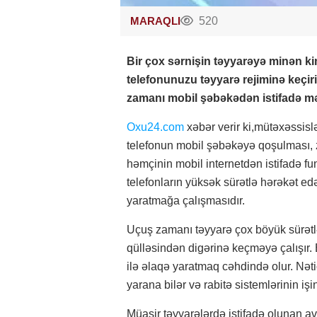
MARAQLI
520
Bir çox sərnişin təyyarəyə minən kimi
telefonunuzu təyyarə rejiminə keçiri
zamanı mobil şəbəkədən istifadə mə
Oxu24.com
xəbər verir ki,mütəxəssislə
telefonun mobil şəbəkəyə qoşulması, 
həmçinin mobil internetdən istifadə fu
telefonların yüksək sürətlə hərəkət ed
yaratmağa çalışmasıdır.
Uçuş zamanı təyyarə çox böyük sürətlə
qülləsindən digərinə keçməyə çalışır.
ilə əlaqə yaratmaq cəhdində olur. Nə
yarana bilər və rabitə sistemlərinin işi
Müasir təyyarələrdə istifadə olunan av