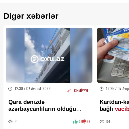
Digər xəbərlər
12:39 / 07 Avqust 2026
12:25 / 07 Avq
CƏMİYYƏT
Qara dənizdə
Kartdan-ka
azərbaycanlıların olduğu
bağlı
vaci
gəmiyə PUA hücumu -
2
0
0
34
Anbaan- Video