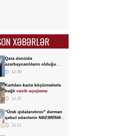
SON XƏBƏRLƏR
Qara dənizdə
azərbaycanlıların olduğu
gəmiyə PUA hücumu -
12:39
Anbaan- Video
Kartdan-karta köçürmələrlə
bağlı
vacib açıqlama
12:25
“Ürək qidalandırıcı" dərman
qəbul edənlərin NƏZƏRİNƏ -
Kardioloqdan VACİB
12:21
XƏBƏRDARLIQ