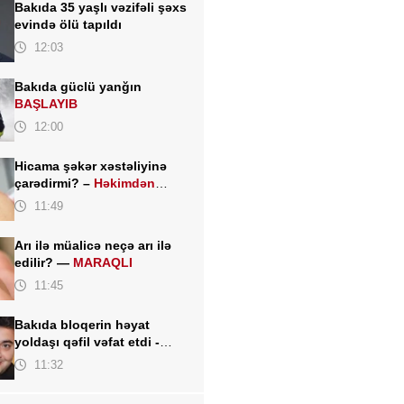
Bakıda 35 yaşlı vəzifəli şəxs
evində ölü tapıldı
12:03
Bakıda güclü yanğın
BAŞLAYIB
12:00
Hicama şəkər xəstəliyinə
çarədirmi? –
Həkimdən
DİQQƏT ÇƏKƏN AÇIQLAMA
11:49
Arı ilə müalicə neçə arı ilə
edilir? —
MARAQLI
11:45
Bakıda bloqerin həyat
yoldaşı qəfil vəfat etdi -
FOTO
11:32