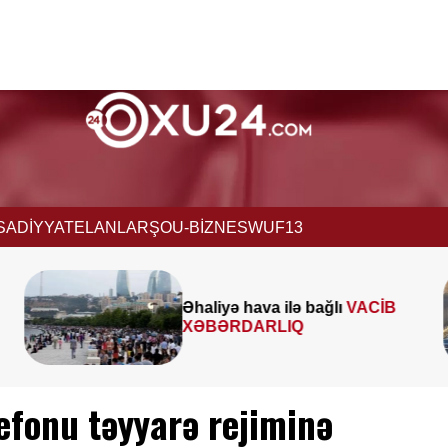
İSADİYYAT
ELANLAR
ŞOU-BİZNES
WUF13
lı
VACİB
Paytaxtın bəzi küçələri
sıxlıq
müşahidə olunur
efonu təyyarə rejiminə