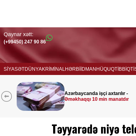
Qaynar xətt:
(+99450) 247 90 86
SİYASƏT
DÜNYA
KRİMİNAL
HƏRBİ
İDMAN
HÜQUQ
TİBB
İQT
 axtarılır -
Əhaliyə hava ilə bağ
in manatdır
XƏBƏRDARLIQ
Təyyarədə niyə tel