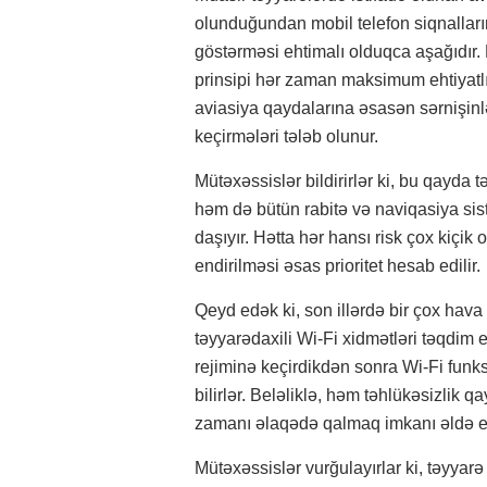
olunduğundan mobil telefon siqnalların
göstərməsi ehtimalı olduqca aşağıdır.
prinsipi hər zaman maksimum ehtiyatl
aviasiya qaydalarına əsasən sərnişinl
keçirmələri tələb olunur.
Mütəxəssislər bildirirlər ki, bu qayda 
həm də bütün rabitə və naviqasiya sist
daşıyır. Hətta hər hansı risk çox kiçik
endirilməsi əsas prioritet hesab edilir.
Qeyd edək ki, son illərdə bir çox hava
təyyarədaxili Wi-Fi xidmətləri təqdim e
rejiminə keçirdikdən sonra Wi-Fi funks
bilirlər. Beləliklə, həm təhlükəsizlik 
zamanı əlaqədə qalmaq imkanı əldə ed
Mütəxəssislər vurğulayırlar ki, təyyarə 