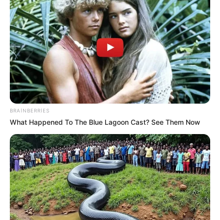
çılpaq nahar edirlər
84
0
0
BRAINBERRIES
What Happened To The Blue Lagoon Cast? See Them Now
21:24 / 05 Avqust 2026
CƏMİYYƏT
Kartdan-karta köçürmə ilə bağlı limitlər
bu banklarda işləmir
93
0
0