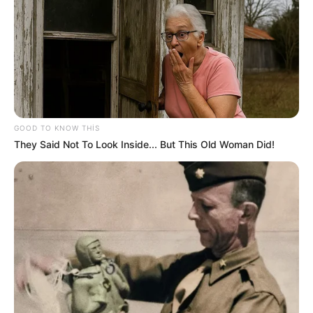
GOOD TO KNOW THIS
They Said Not To Look Inside... But This Old Woman Did!
CƏMİYYƏT
351
19.12.2024, 21:50
"Ermənistan Azərbaycana ötən əsrin 90-cı illərinin
əvvəllərində Qarabağda münaqişə başlayandan sonra