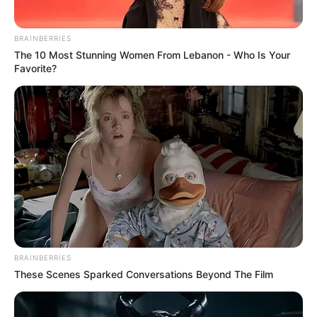
BRAINBERRIES
The 10 Most Stunning Women From Lebanon - Who Is Your
Favorite?
22:24 / 05 Avqust 2026
CƏMİYYƏT
Daha üç küçədə
təmir işlərinə başlanılır
82
0
0
BRAINBERRIES
These Scenes Sparked Conversations Beyond The Film