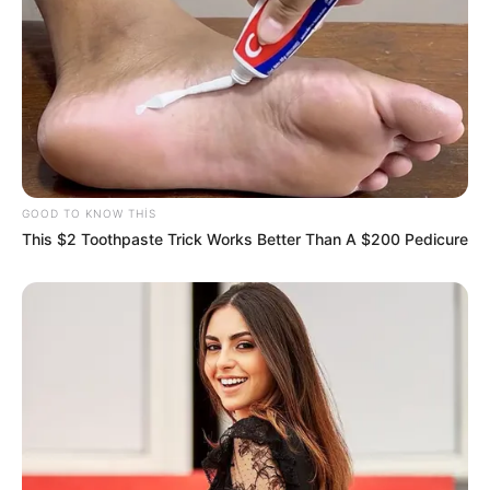
12
0
0
GOOD TO KNOW THIS
This $2 Toothpaste Trick Works Better Than A $200 Pedicure
23:09 / 05 Avqust 2026
CƏMİYYƏT
Mal ətinin qiymətində dəyişiklik oldu -
VİDEO
70
0
0