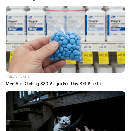
17:59 / 05 Avqust 2026
TİBB
Buz kimi içkilər mədəyə necə təsir edir?
FRIDAY PLANS
–
Mütəxəssislər açıqladı
Men Are Ditching $80 Viagra For This 87¢ Blue Pill
90
0
0