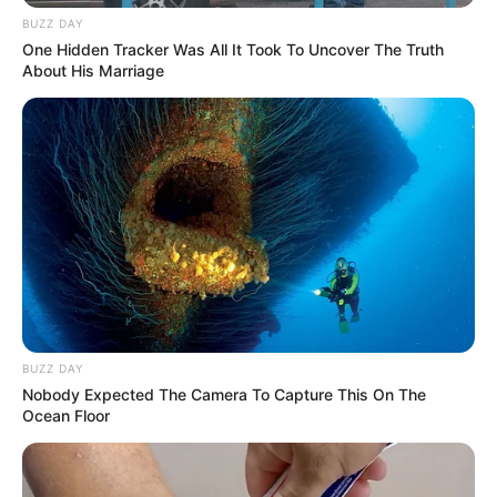
BUZZ DAY
One Hidden Tracker Was All It Took To Uncover The Truth
About His Marriage
Digər xəbərlər
BUZZ DAY
00:51 / 06 Avqust 2026
DÜNYA
Nobody Expected The Camera To Capture This On The
Ocean Floor
İndoneziya sahillərində
zəlzələ oldu