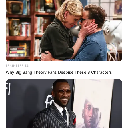
19:49 / 05 Avqust 2026
KRİMİNAL
Mingəçevirdə kanalda batan
yeniyetmənin axtarışları aparılır
- VİDEO
142
0
0
BRAINBERRIES
Why Big Bang Theory Fans Despise These 8 Characters
19:28 / 05 Avqust 2026
DÜNYA