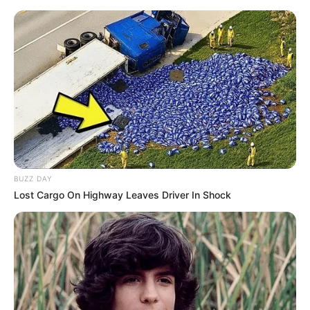
16:45 / 05 Avqust 2026
SİYASƏT
BUZZ DAY
Lost Cargo On Highway Leaves Driver In Shock
“İsrailə dedik ki, etdiyiniz əməl doğru
deyil” -
Hikmət Hacıyev detalları AÇDI
118
0
1