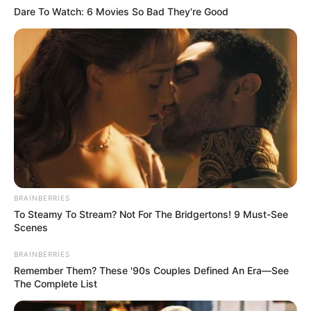
Dare To Watch: 6 Movies So Bad They're Good
19:59 / 05 Avqust 2026
ŞOU-BİZNES
"Paltarımı nə hədiyyə edirəm, nə də
satıram" — Aygün Kazımova ilə müsahibə
69
0
0
BRAINBERRIES
To Steamy To Stream? Not For The Bridgertons! 9 Must-See
Scenes
BRAINBERRIES
Remember Them? These '90s Couples Defined An Era—See
The Complete List