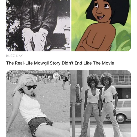
Prezidentin fərmanı hansı dəyişikliklərə səbəb
olacaq? -
AÇIQLAMA
SON DƏQİQƏ
!Yüksək vəzifəyə təyinat var
SON DƏQİQƏ!
SOCAR-da işləyənlərə mühüm
xəbər:
kütləvi ixtisarlarla bağlı...
BUZZ DAY
The Real-Life Mowgli Story Didn't End Like The Movie
0
0
Xəbər xoşunuza gəldi? Sosial şəbəkələrdə paylaşın