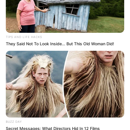
97
0
0
TIPS AND LIFE HACKS
They Said Not To Look Inside... But This Old Woman Did!
18:15 / 05 Avqust 2026
CƏMİYYƏT
Kolleclərdə ən yüksək təhsil haqqı olan
ixtisaslar
- SİYAHI
95
0
0
BUZZ DAY
Secret Messages: What Directors Hid In 12 Films