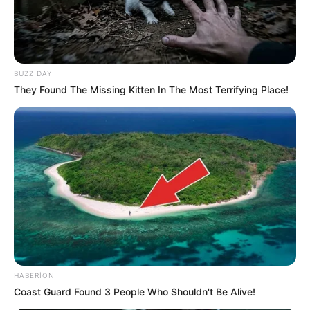
BUZZ DAY
17:45 / 05 Avqust 2026
TİBB
They Found The Missing Kitten In The Most Terrifying Place!
Davamlı qarın köpü təhlükəli ola bilər –
Həkimdən xəbərdarlığı
92
0
0
HABERION
Coast Guard Found 3 People Who Shouldn't Be Alive!