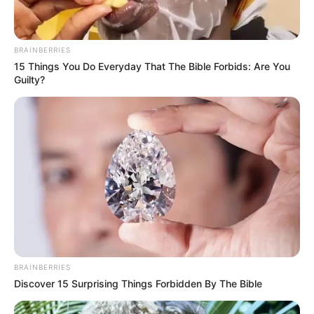
22:10 / 05 Avqust 2026
CƏMİYYƏT
Bakıda MƏSCİD
YANIR
BRAINBERRIES
15 Things You Do Everyday That The Bible Forbids: Are You
Guilty?
79
0
0
BRAINBERRIES
21:39 / 05 Avqust 2026
MARAQLI
Discover 15 Surprising Things Forbidden By The Bible
Bu restoranda müştərilər tamamilə