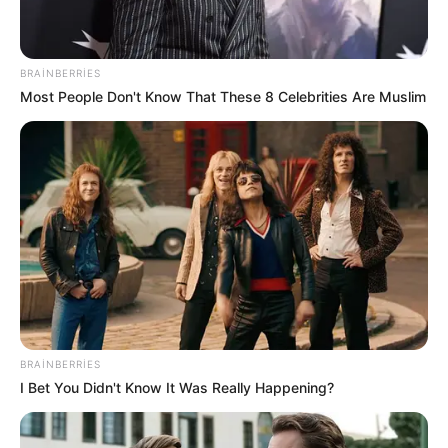
TƏCİLİ! Qardaş ölkə kritik sistemi Bakıya
təhvil verdi -
Tarixdə İLK
BRAINBERRIES
Most People Don't Know That These 8 Celebrities Are Muslim
108
0
0
19:14 / 05 Avqust 2026
SİYASƏT
BRAINBERRIES
I Bet You Didn't Know It Was Really Happening?
ABŞ və İran arasında
kritik 48 saat