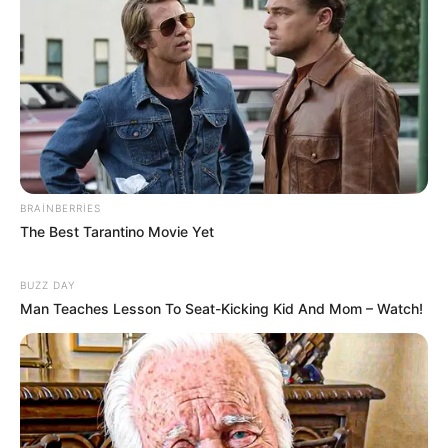
102
0
0
BRAINBERRIES
The Best Tarantino Movie Yet
BUZZ DAY
Man Teaches Lesson To Seat-Kicking Kid And Mom – Watch!