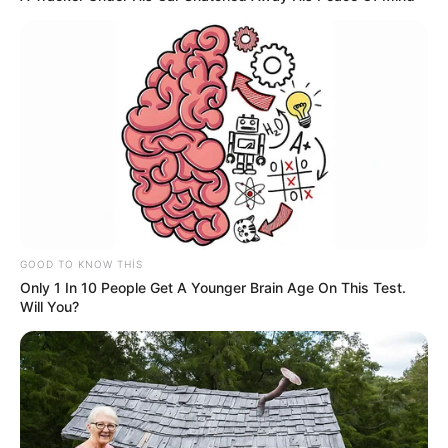
CƏMİYYƏT
Turistlər Azərbaycanda ən çox nədən
narazıdırlar?
- ARAŞDIRMA
79
0
0
GOOD TO KNOW THIS
Only 1 In 10 People Get A Younger Brain Age On This Test.
Will You?
18:29 / 05 Avqust 2026
CƏMİYYƏT
Sərnişinin əlavə 1 manat 20 qəpik xərcini
metropoliten ödəyəcək? -
VİDEO