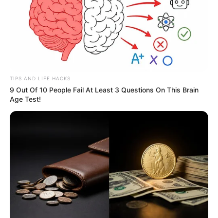
TIPS AND LIFE HACKS
9 Out Of 10 People Fail At Least 3 Questions On This Brain
Age Test!
Bizi Facebook-da
Bizi Twitter-da
izləyin
izləyin
Bizə yazın: (+99450) 247 90 86
ƏLAQƏLI MÖVZULAR