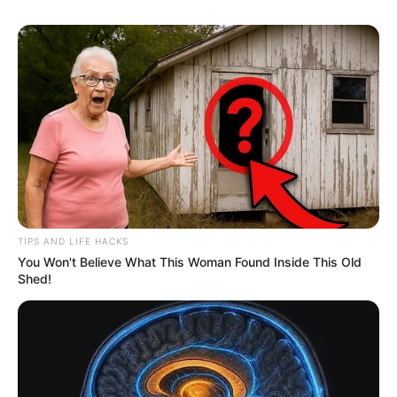
16:12 / 05 Avqust 2026
CƏMİYYƏT
Nigar Fərhadın əri
həbs edildi
107
0
0
TIPS AND LIFE HACKS
You Won't Believe What This Woman Found Inside This Old
Shed!
KEÇİDLƏR
ƏLAQƏ
Tel: (+99450) 247 90 86
Ana səhifə
E-mail: oxucomsayti @gmail.com
HAQQIMIZDA