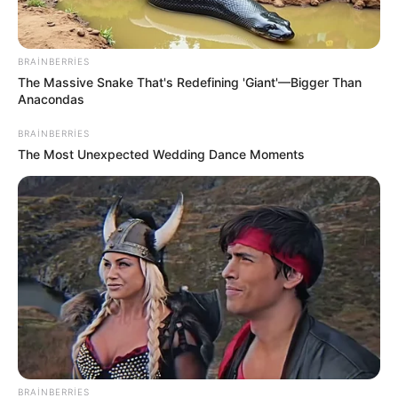
BRAINBERRIES
The Massive Snake That's Redefining 'Giant'—Bigger Than
Anacondas
BRAINBERRIES
The Most Unexpected Wedding Dance Moments
20:47 / 05 Avqust 2026
SİYASƏT
Təcili! İsrail hərəkətə keçdi -
Bu ölkə
BOMBALANIR
91
0
0
BRAINBERRIES