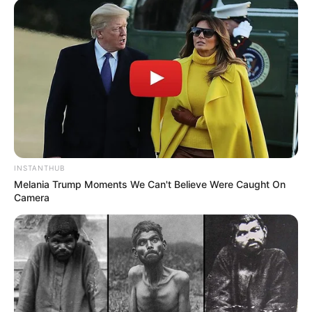
17:30 / 05 Avqust 2026
HÜQUQ
Vəkil alimentlə bağlı valideynlərin bilməli
olduğu hüquqları
açıqladı
80
0
0
INSTANTHUB
Melania Trump Moments We Can't Believe Were Caught On
Camera
17:10 / 05 Avqust 2026
MARAQLI