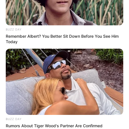
BUZZ DAY
Remember Albert? You Better Sit Down Before You See Him
Today
16:31 / 05 Avqust 2026
SİYASƏT
Sosial şəbəkələrdə valideyn nəzarəti
məcburi olacaq
99
0
0
BUZZ DAY
Rumors About Tiger Wood's Partner Are Confirmed