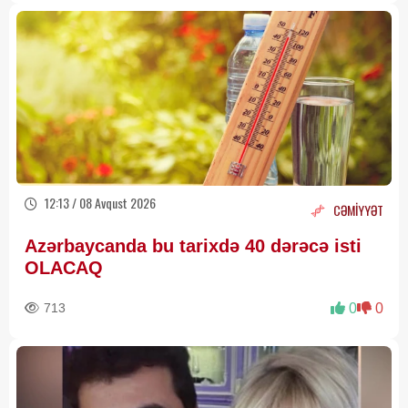
12:13 / 08 Avqust 2026
CƏMİYYƏT
Azərbaycanda bu tarixdə 40 dərəcə isti
OLACAQ
713
0
0