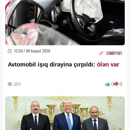
12:59 / 08 Avqust 2026
CƏMİYYƏT
Avtomobil işıq dirəyinə çırpıldı:
ölən var
157
0
0