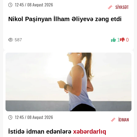
12:45 / 08 Avqust 2026
SİYASƏT
Nikol Paşinyan İlham Əliyevə zəng etdi
587
1
0
12:45 / 08 Avqust 2026
İDMAN
İstidə idman edənlərə
xəbərdarlıq