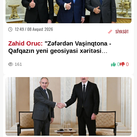
12:49 / 08 Avqust 2026
SİYASƏT
Zahid Oruc:
"Zəfərdən Vaşinqtona -
Qafqazın yeni geosiyasi xəritəsi
cızılır”..
161
0
0