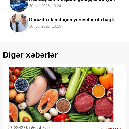
çempionatında
mübarizəyə qoşulacaq
30 İyul 2026, 10:24
Dənizdə itkin düşən yeniyetmə ilə bağlı
yeni təfərrüatlar:
“İdmana gedirəm”
30 İyul 2026, 10:15
deyərək evdən çıxıb
Digər xəbərlər
22:42 / 08 Avqust 2026