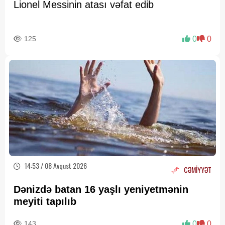
Lionel Messinin atası vəfat edib
125
0
0
14:53 / 08 Avqust 2026
CƏMİYYƏT
Dənizdə batan 16 yaşlı yeniyetmənin
meyiti tapılıb
143
0
0