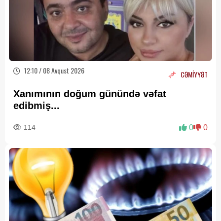
12:10 / 08 Avqust 2026
CƏMİYYƏT
Xanımının doğum günündə vəfat
edibmiş...
114
0
0