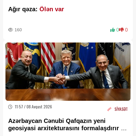
Ağır qəza:
Ölən var
160
0
0
11:57 / 08 Avqust 2026
SİYASƏT
Azərbaycan Cənubi Qafqazın yeni
geosiyasi arxitekturasını formalaşdırır –
RƏY