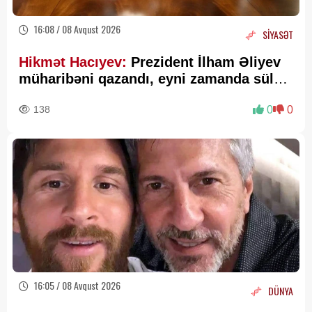
16:08 / 08 Avqust 2026
SİYASƏT
Hikmət Hacıyev:
Prezident İlham Əliyev
müharibəni qazandı, eyni zamanda sülhü
də qazandı - VİDEO
138
0
0
16:05 / 08 Avqust 2026
DÜNYA