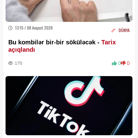
13:15 / 08 Avqust 2026
DÜNYA
Bu kombilər bir-bir söküləcək -
Tarix
açıqlandı
170
0
0