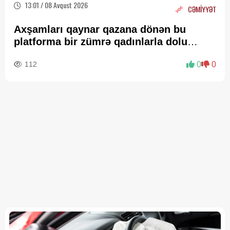
13:01 / 08 Avqust 2026
CƏMİYYƏT
Axşamları qaynar qazana dönən bu
platforma bir zümrə qadınlarla dolu
olur...
112
0
0