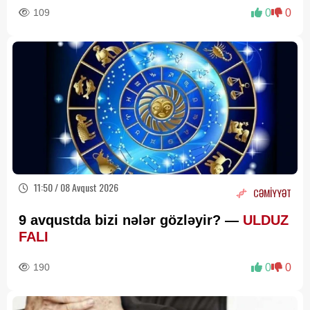
109
0
0
11:50 / 08 Avqust 2026
CƏMİYYƏT
9 avqustda bizi nələr gözləyir? —
ULDUZ
FALI
190
0
0