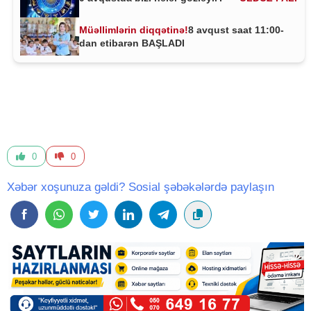
Müəllimlərin diqqətinə!
8 avqust saat 11:00-
dan etibarən BAŞLADI
0
0
Xəbər xoşunuza gəldi? Sosial şəbəkələrdə paylaşın