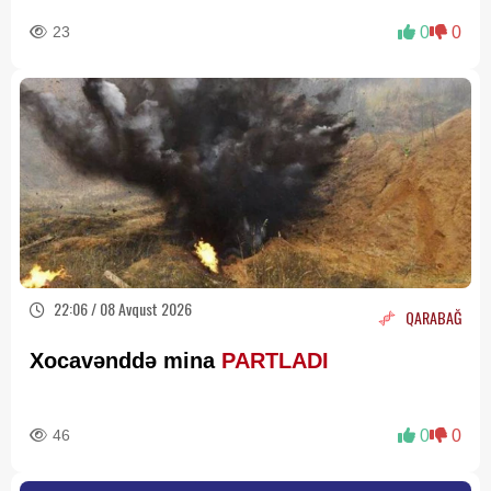
23
0
0
22:06 / 08 Avqust 2026
QARABAĞ
Xocavənddə mina
PARTLADI
46
0
0