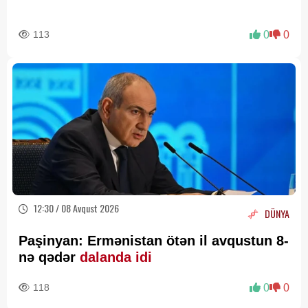
113
0
0
12:30 / 08 Avqust 2026
DÜNYA
Paşinyan: Ermənistan ötən il avqustun 8-
nə qədər
dalanda idi
118
0
0