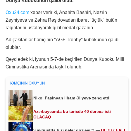
Dünya Kubokunun qalibi olub.
Oxu24.com
xəbər verir ki, Anahita Bashiri, Nəzrin
Zeyniyeva və Zəhra Rəşidovadan ibarət "üçlük" bütün
rəqiblərini üstələyərək qızıl medal qazanıb.
Adıçəkilənlər həmçinin "AGF Trophy" kubokunun qalibi
olublar.
Qeyd edək ki, iyunun 5-7-də keçirilən Dünya Kuboku Milli
Gimnastika Arenasında təşkil olunub.
HƏMÇININ OXUYUN
Nikol Paşinyan İlham Əliyevə zəng etdi
Azərbaycanda bu tarixdə 40 dərəcə isti
OLACAQ
9 avqustda bizi nələr gözləyir? —
ULDUZ FALI