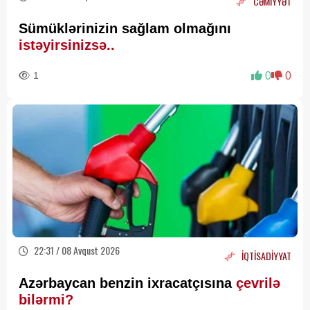
CƏMİYYƏT
Sümüklərinizin sağlam olmağını
istəyirsinizsə..
1
0
0
22:31 / 08 Avqust 2026
İQTİSADİYYAT
Azərbaycan benzin ixracatçısına
çevrilə
bilərmi?