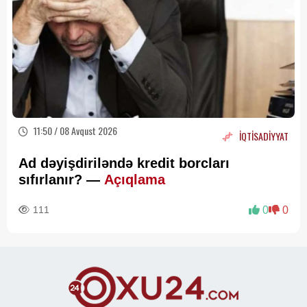
11:50 / 08 Avqust 2026
İQTİSADİYYAT
Ad dəyişdiriləndə kredit borcları
sıfırlanır? —
Açıqlama
111
0
0