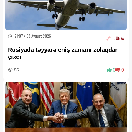
21:07 / 08 Avqust 2026
DÜNYA
Rusiyada təyyarə eniş zamanı zolaqdan
çıxdı
55
0
0