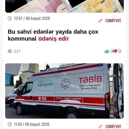
12:07 / 08 Avqust 2026
CƏMİYYƏT
Bu səhvi edənlər yayda daha çox
kommunal
ödəniş edir
117
0
0
11:59 / 08 Avqust 2026
CƏMİYYƏT