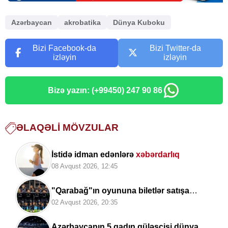
Azərbaycan
akrobatika
Dünya Kuboku
Bizi Facebook-da
Bizi Twitter-da
izləyin
izləyin
Bizə yazın: (+99450) 247 90 86
ƏLAQƏLI MÖVZULAR
İstidə idman edənlərə
xəbərdarlıq
08 Avqust 2026, 12:45
"Qarabağ"ın oyununa biletlər satışa
çıxarıldı
02 Avqust 2026, 20:35
Azərbaycanın 5 qadın güləşçisi dünya