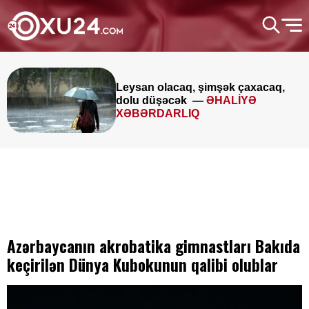
Leysan olacaq, şimşək çaxacaq,
dolu düşəcək —
ƏHALİYƏ
XƏBƏRDARLIQ
Azərbaycanın akrobatika gimnastları Bakıda
keçirilən Dünya Kubokunun qalibi olublar