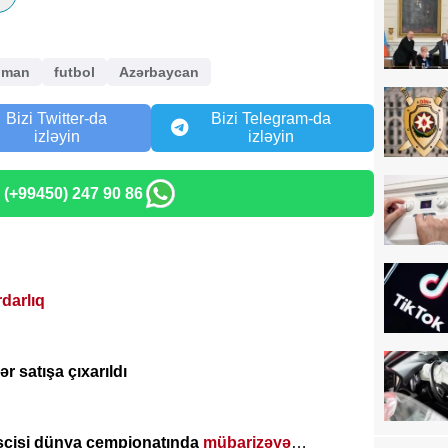
dman
futbol
Azərbaycan
Bizi Twitter-da
Bizi Telegram-da
izləyin
izləyin
: (+99450) 247 90 86
rdarlıq
r satışa çıxarıldı
şçisi dünya çempionatında
mübarizəyə