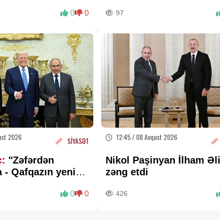
0
0
97
ust 2026
12:45 / 08 Avqust 2026
SİYASƏT
c:
"Zəfərdən
Nikol Paşinyan İlham Əl
 - Qafqazın yeni
zəng etdi
əritəsi cızılır”..
0
0
426