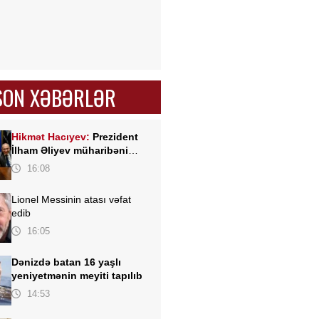
SON XƏBƏRLƏR
Hikmət Hacıyev:
Prezident
İlham Əliyev müharibəni
qazandı, eyni zamanda sülhü
16:08
də qazandı - VİDEO
Lionel Messinin atası vəfat
edib
16:05
Dənizdə batan 16 yaşlı
yeniyetmənin meyiti tapılıb
14:53