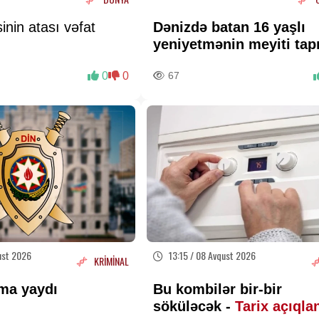
inin atası vəfat
Dənizdə batan 16 yaşlı
yeniyetmənin meyiti tap
0
0
67
ust 2026
13:15 / 08 Avqust 2026
KRİMİNAL
ma yaydı
Bu kombilər bir-bir
söküləcək -
Tarix açıqla