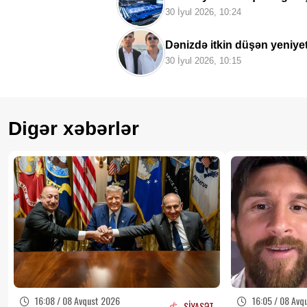
qoşulacaq
30 İyul 2026, 10:24
Dənizdə itkin düşən yeniyetm
deyərək evdən çıxıb
30 İyul 2026, 10:15
Digər xəbərlər
16:08 / 08 Avqust 2026
16:05 / 08 Avq
SİYASƏT