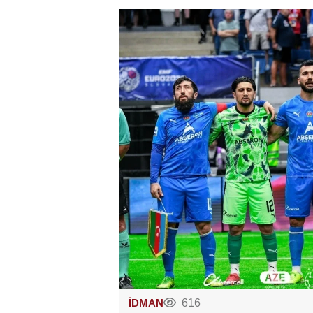
İDMAN
616