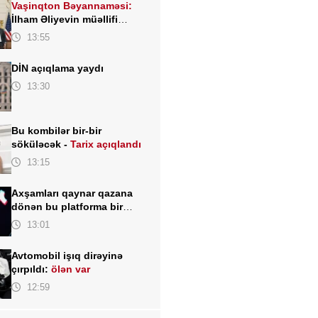
Vaşinqton Bəyannaməsi:
İlham Əliyevin müəllifi
olduğu sülh gündəliyinin
13:55
beynəlxalq miqyasda təsdiqi
DİN açıqlama yaydı
13:30
Bu kombilər bir-bir
söküləcək -
Tarix açıqlandı
13:15
Axşamları qaynar qazana
dönən bu platforma bir
zümrə qadınlarla dolu olur...
13:01
Avtomobil işıq dirəyinə
çırpıldı:
ölən var
12:59