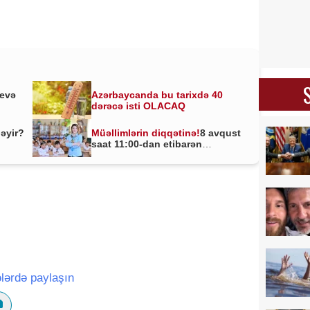
yevə
Azərbaycanda bu tarixdə 40
dərəcə isti OLACAQ
ləyir?
Müəllimlərin diqqətinə!
8 avqust
saat 11:00-dan etibarən
BAŞLADI
lərdə paylaşın