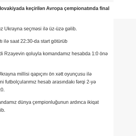
Slovakiyada keçirilən Avropa çempionatında final
z Ukrayna seçməsi ilə üz-üzə gəlib.
 ilə saat 22:30-da start götürüb
ehdi Rzayevin qoluyla komandamız hesabda 1:0 önə
rayna millisi qapıçını ön xətt oyunçusu ilə
i futbolçularımız hesab arasındakı fərqi 2-yə
:0.
omandamız dünya çempionluğunun ardınca ikiqat
ib.