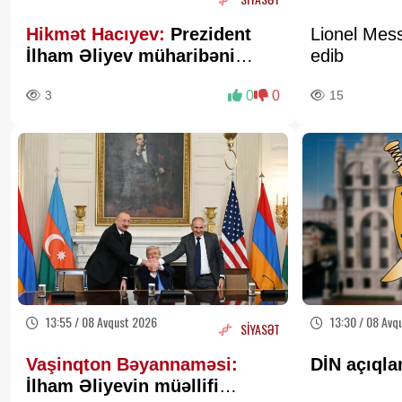
Hikmət Hacıyev:
Prezident
Lionel Mess
İlham Əliyev müharibəni
edib
qazandı, eyni zamanda sülhü
3
0
0
15
də qazandı - VİDEO
13:55 / 08 Avqust 2026
13:30 / 08 Avq
SİYASƏT
Vaşinqton Bəyannaməsi:
DİN açıqla
İlham Əliyevin müəllifi