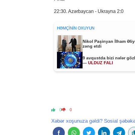
22:30. Azərbaycan - Ukrayna 2:0
HƏMÇININ OXUYUN
Nikol Paşinyan İlham Əli
zəng etdi
9 avqustda bizi nələr göz
—
ULDUZ FALI
0
0
Xəbər xoşunuza gəldi? Sosial şəbəkə