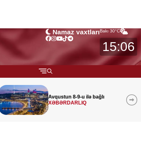
Namaz vaxtları
Bakı
30
°C
15:06
QARABAĞ
MÜSAHİBƏ
Azad edilmiş ərazilərində 340
layihə
icra edilib
MARAQLI
CƏMİYYƏT
REDAKTORUN SEÇİMİ
ÖZƏL BÖLÜM