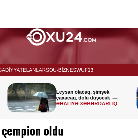
İSADİYYAT
ELANLAR
ŞOU-BİZNES
WUF13
Avqustun 8-9-u ilə bağlı
 —
XƏBƏRDARLIQ
IQ
i çempion oldu