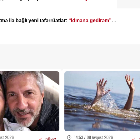
ə ilə bağlı yeni təfərrüatlar:
“İdmana gedirəm”
ust 2026
14:53 / 08 Avqust 2026
DÜNYA