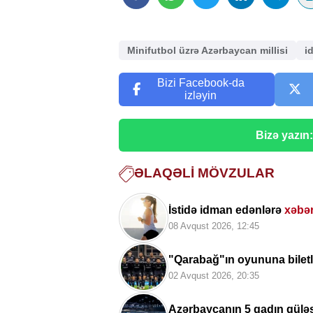
Minifutbol üzrə Azərbaycan millisi
i
Bizi Facebook-da
izləyin
Bizə yazın
ƏLAQƏLI MÖVZULAR
İstidə idman edənlərə
xəbə
08 Avqust 2026, 12:45
"Qarabağ"ın oyununa biletlə
02 Avqust 2026, 20:35
Azərbaycanın 5 qadın gülə