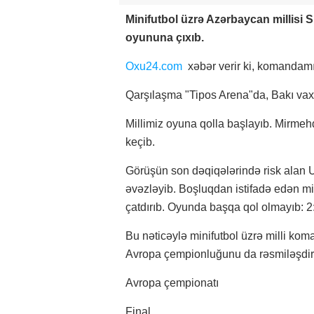
Minifutbol üzrə Azərbaycan millisi 
oyununa çıxıb.
Oxu24.com
xəbər verir ki, komandamı
Qarşılaşma "Tipos Arena"da, Bakı vaxtı
Millimiz oyuna qolla başlayıb. Mirm
keçib.
Görüşün son dəqiqələrində risk alan Uk
əvəzləyib. Boşluqdan istifadə edən min
çatdırıb. Oyunda başqa qol olmayıb: 2
Bu nəticəylə minifutbol üzrə milli k
Avropa çempionluğunu da rəsmiləşdir
Avropa çempionatı
Final