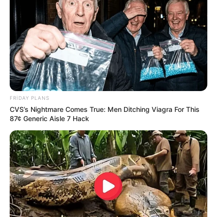
15:55 / 06 Avqust 2026
CƏMİYYƏT
Bərdədə açıq sahədə yanğın
- VİDEO
74
0
0
FRIDAY PLANS
CVS’s Nightmare Comes True: Men Ditching Viagra For This
87¢ Generic Aisle 7 Hack
15:53 / 06 Avqust 2026
SİYASƏT