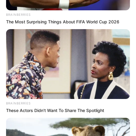
BRAINBERRIES
The Most Surprising Things About FIFA World Cup 2026
16:55 / 06 Avqust 2026
CƏMİYYƏT
Dövlət dəstəyi almaq istəyən özəl
bağçalar üçün
şərt açıqlandı
71
0
0
BRAINBERRIES
These Actors Didn't Want To Share The Spotlight