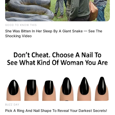
GOOD TO KNOW THIS
She Was Bitten In Her Sleep By A Giant Snake — See The
19:05 / 06 Avqust 2026
CƏMİYYƏT
Shocking Video
Bəzi marşrutların hərəkət
istiqamətləri
dəyişdi
4
0
0
BUZZ DAY
Pick A Ring And Nail Shape To Reveal Your Darkest Secrets!