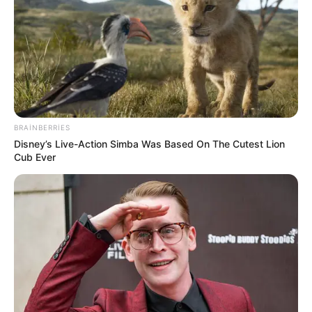
BRAINBERRIES
Disney’s Live-Action Simba Was Based On The Cutest Lion
Cub Ever
16:40 / 06 Avqust 2026
CƏMİYYƏT
Kiberhücumçular brauzer yeniləməsi adı
ilə
virus yayırlar
81
0
0