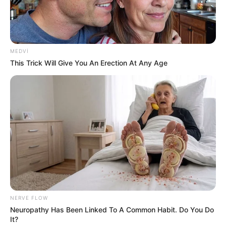
İcra başçısı üç qurumu birləşdirdi, yeni rəis
təyin etdi -
FOTO
Qaydalar TƏSDİQLƏNDİ:
1 sentyabr 2026-cı il
tarixindən qüvvəyə minəcək
MEDVI
"Qaçqınkom" aylıq müavinətlə bağlı
RƏSMİ
This Trick Will Give You An Erection At Any Age
AÇIQLAMA YAYDI
0
0
Xəbər xoşunuza gəldi? Sosial şəbəkələrdə paylaşın
NERVE FLOW
Neuropathy Has Been Linked To A Common Habit. Do You Do
It?