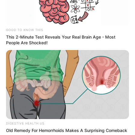
Müstəntiq istənilən şəxsin telefonunu
yoxlaya bilər? –
HÜQUQİ AÇIQLAMA
06 Avqust 2026, 12:55
GOOD TO KNOW THIS
This 2-Minute Test Reveals Your Real Brain Age - Most
People Are Shocked!
DIGESTIVE HEALTH US
Old Remedy For Hemorrhoids Makes A Surprising Comeback