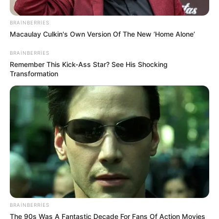
BRAINBERRIES
Macaulay Culkin's Own Version Of The New ‘Home Alone’
BRAINBERRIES
Remember This Kick-Ass Star? See His Shocking
Transformation
16:15 / 06 Avqust 2026
SİYASƏT
Prezidentin Fərmanı ilə gömrükdə
YENİ
MƏRHƏLƏ: Sadələşdirilmiş qaydalar
biznesə və qiymətlərə necə təsir
100
0
0
edəcək?
BRAINBERRIES
The 90s Was A Fantastic Decade For Fans Of Action Movies