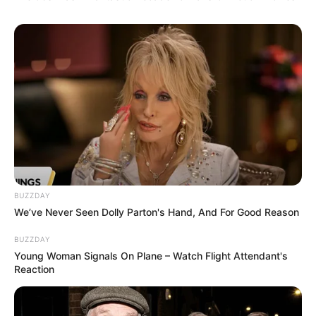
16:15 / 06 Avqust 2026
CƏMİYYƏT
Prezidentin təltif etdiyi Bəxtiyar
Aslanbəyli kimdir? -
DOSYE
83
0
0
BUZZDAY
We’ve Never Seen Dolly Parton's Hand, And For Good Reason
BUZZDAY
Young Woman Signals On Plane – Watch Flight Attendant's
Reaction