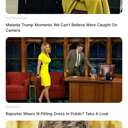
INSTANTHUB
Melania Trump Moments We Can't Believe Were Caught On
Camera
15:15 / 06 Avqust 2026
HÜQUQ
Attestasiyadan keçməmək işdən
çıxarılmaq demək deyil –
Vacib hüquqi
məqamlar
90
0
0
BUZZDAY
Reporter Wears Ill-Fitting Dress In Public? Take A Look