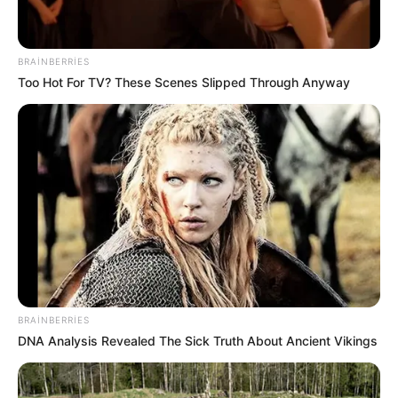
56
0
0
BRAINBERRIES
Too Hot For TV? These Scenes Slipped Through Anyway
17:35 / 06 Avqust 2026
CƏMİYYƏT
Başqalarının sənədləri ilə sərhədi
BRAINBERRIES
keçmək
istədilər
DNA Analysis Revealed The Sick Truth About Ancient Vikings
42
0
0