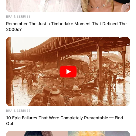
BRAINBERRIES
Remember The Justin Timberlake Moment That Defined The
2000s?
18:41 / 06 Avqust 2026
CƏMİYYƏT
İcra başçısı üç qurumu birləşdirdi,
yeni
rəis təyin etdi
BRAINBERRIES
18
0
0
10 Epic Failures That Were Completely Preventable — Find
Out