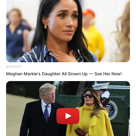
106
0
0
BUZZDAY
Meghan Markle's Daughter All Grown Up — See Her Now!
15:30 / 06 Avqust 2026
CƏMİYYƏT
Azərbaycanda əhalinin yarısı artıq
çəkidən
əziyyət çəkir
74
0
0