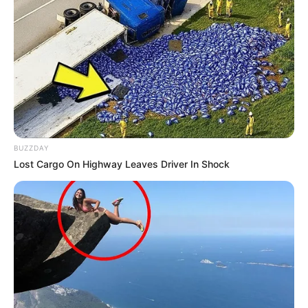
Qurdlar niyə tələsmir? -
Alimlər ov
sirrini açıqladı
94
0
0
BUZZDAY
Lost Cargo On Highway Leaves Driver In Shock
14:27 / 06 Avqust 2026
SİYASƏT
Prezidentdən AZAL-la bağlı
FƏRMAN
115
0
0