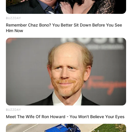
14:58 / 06 Avqust 2026
CƏMİYYƏT
BUZZDAY
Məleykə Abbaszadə ixtisas seçən
Remember Chaz Bono? You Better Sit Down Before You See
Him Now
abituriyentlərə
müraciət etdi
85
0
0
BUZZDAY
Meet The Wife Of Ron Howard - You Won't Believe Your Eyes
14:45 / 06 Avqust 2026
MARAQLI