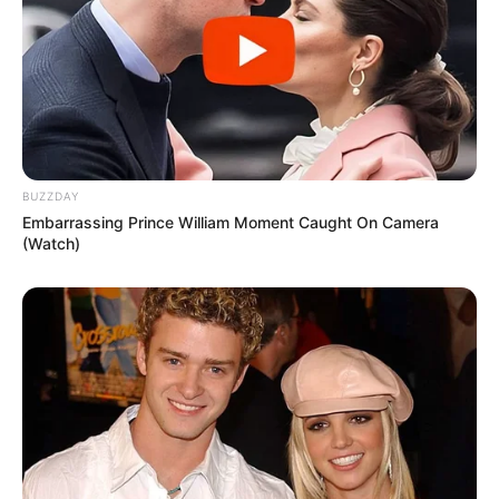
İcra başçısı üç qurumu birləşdirdi, yeni
rəis təyin etdi -
FOTO
35
0
0
BUZZDAY
Embarrassing Prince William Moment Caught On Camera
(Watch)