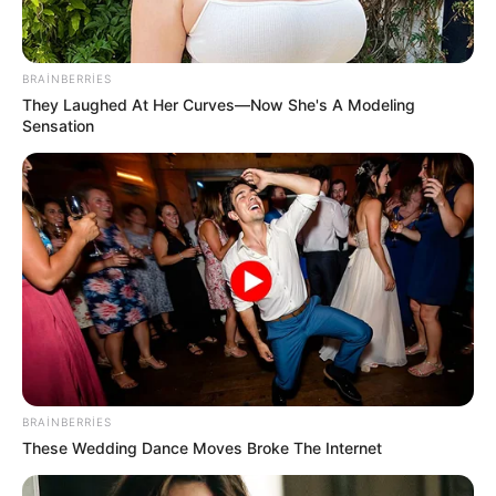
BRAINBERRIES
18:34 / 06 Avqust 2026
They Laughed At Her Curves—Now She's A Modeling
CƏMİYYƏT
Sensation
Əslində, Rəşad müəllim bir el məsəlində
deyildiyi kimi:
"Quşu gözündən
vurmuşdu"
47
0
0
BRAINBERRIES
These Wedding Dance Moves Broke The Internet