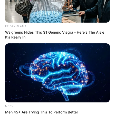
FRIDAY PLANS
Walgreens Hides This $1 Generic Viagra - Here's The Aisle
It's Really In.
HÜQUQ
517
24.05.2025, 10:03
Azərbaycanda hazırda 2600-dən artıq vəkil və 600-ə
MEDVI
yaxın vəkil köməkçisi fəaliyyət göstərir.
Men 45+ Are Trying This To Perform Better