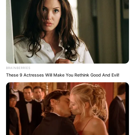
18:09 / 06 Avqust 2026
CƏMİYYƏT
Azərbaycandakı ali təhsilli insanların
sayı - AÇIQLANDI
32
0
0
BRAINBERRIES
These 9 Actresses Will Make You Rethink Good And Evil!
17:55 / 06 Avqust 2026
CƏMİYYƏT
Azərbaycanda BOKT
ləğv olundu