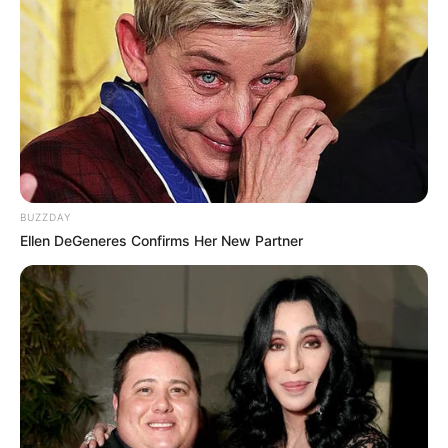
14:59 / 06 Avqust 2026
HÜQUQ
İşçini ərizə yazmağa məcbur etmək
olarmı? –
Hüquqşünas açıqladı
BUZZDAY
100
0
0
Ellen DeGeneres Confirms Her New Partner