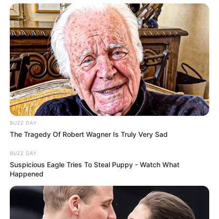
18:47 / 06 Avqust 2026
CƏMİYYƏT
Əmək pensiyalarında və bu
müavinətlərdə ARTIM OLACAQ -
Deputat
AÇIQLADI
153
0
0
BUZZ DAY
The Tragedy Of Robert Wagner Is Truly Very Sad
BUZZ DAY
Suspicious Eagle Tries To Steal Puppy - Watch What
Happened
18:45 / 06 Avqust 2026
CƏMİYYƏT