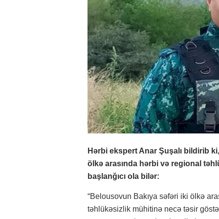
Hərbi ekspert Anar Şuşalı bildirib k
ölkə arasında hərbi və regional təhl
başlanğıcı ola bilər:
“Belousovun Bakıya səfəri iki ölkə ar
təhlükəsizlik mühitinə necə təsir göst