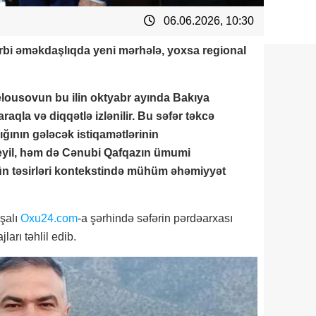
06.06.2026, 10:30
rbi əməkdaşlıqda yeni mərhələ, yoxsa regional
lousovun bu ilin oktyabr ayında Bakıya
aqla və diqqətlə izlənilir. Bu səfər təkcə
ının gələcək istiqamətlərinin
eyil, həm də Cənubi Qafqazın ümumi
ün təsirləri kontekstində mühüm əhəmiyyət
uşalı
Oxu24.com
-a şərhində səfərin pərdəarxası
arı təhlil edib.