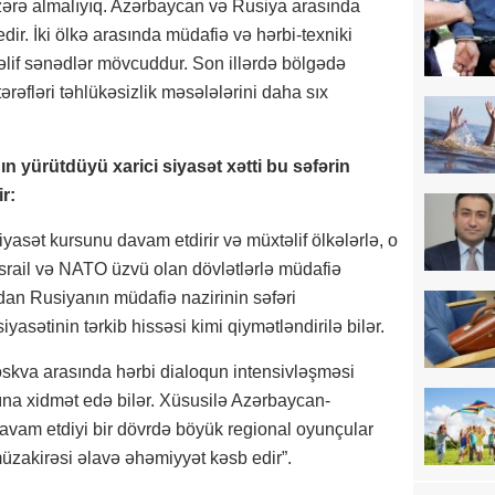
əzərə almalıyıq. Azərbaycan və Rusiya arasında
dir. İki ölkə arasında müdafiə və hərbi-texniki
lif sənədlər mövcuddur. Son illərdə bölgədə
tərəfləri təhlükəsizlik məsələlərini daha sıx
ın yürütdüyü xarici siyasət xətti bu səfərin
r:
iyasət kursunu davam etdirir və müxtəlif ölkələrlə, o
srail və NATO üzvü olan dövlətlərlə müdafiə
an Rusiyanın müdafiə nazirinin səfəri
yasətinin tərkib hissəsi kimi qiymətləndirilə bilər.
 Moskva arasında hərbi dialoqun intensivləşməsi
na xidmət edə bilər. Xüsusilə Azərbaycan-
vam etdiyi bir dövrdə böyük regional oyunçular
müzakirəsi əlavə əhəmiyyət kəsb edir”.