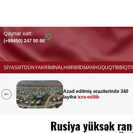
Qaynar xətt:
(+99450) 247 90 86
SİYASƏT
DÜNYA
KRİMİNAL
HƏRBİ
İDMAN
HÜQUQ
TİBB
İQT
ərazilərində 340
Yeni vəzifəyə təyi
ilib
Nağdəliyevin DO
Rusiya yüksək ranq