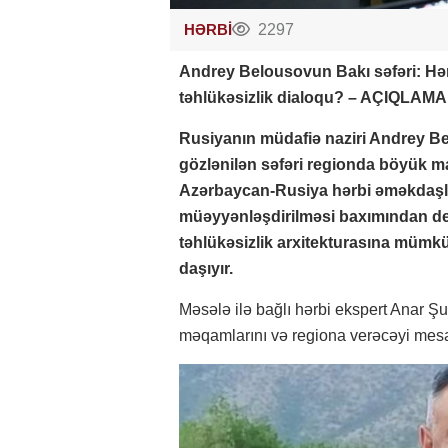
HƏRBİ
2297
Andrey Belousovun Bakı səfəri: Hə
təhlükəsizlik dialoqu? – AÇIQLAMA
Rusiyanın müdafiə naziri Andrey Be
gözlənilən səfəri regionda böyük mar
Azərbaycan-Rusiya hərbi əməkdaşlığ
müəyyənləşdirilməsi baxımından d
təhlükəsizlik arxitekturasına mümk
daşıyır.
Məsələ ilə bağlı hərbi ekspert Anar Ş
məqamlarını və regiona verəcəyi mesajl