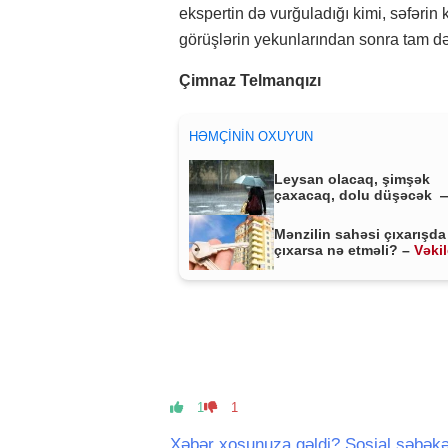
ekspertin də vurğuladığı kimi, səfərin k
görüşlərin yekunlarından sonra tam d
Çimnaz Telmanqızı
HƏMÇININ OXUYUN
Leysan olacaq, şimşək
çaxacaq, dolu düşəcək 
ƏHALİYƏ XƏBƏRDARLIQ
Mənzilin sahəsi çıxarışda
çıxarsa nə etməli? –
Vəki
MÜHÜM AÇIQLAMA
1
1
Xəbər xoşunuza gəldi? Sosial şəbəkə