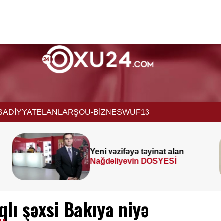
İSADİYYAT
ELANLAR
ŞOU-BİZNES
WUF13
nat alan
Prezident
SƏRƏNC
SYESİ
İMZALADI
lı şəxsi Bakıya niyə