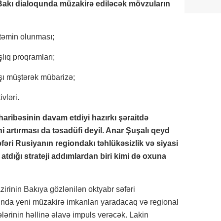
Bakı dialoqunda müzakirə ediləcək mövzuların
 təmin olunması;
lıq proqramları;
rşı müştərək mübarizə;
vləri.
aribəsinin davam etdiyi hazırkı şəraitdə
artırması da təsadüfi deyil. Anar Şuşalı qeyd
əri Rusiyanın regiondakı təhlükəsizlik və siyasi
tdığı strateji addımlardan biri kimi də oxuna
zirinin Bakıya gözlənilən oktyabr səfəri
nda yeni müzakirə imkanları yaradacaq və regional
lərinin həllinə əlavə impuls verəcək. Lakin