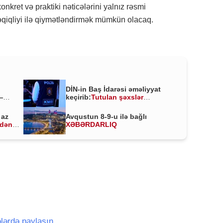
onkret və praktiki nəticələrini yalnız rəsmi
əqiqliyi ilə qiymətləndirmək mümkün olacaq.
DİN-in Baş İdarəsi əməliyyat
—
keçirib:
Tutulan şəxslər
kimlərdir?
 az
Avqustun 8-9-u ilə bağlı
ldən
XƏBƏRDARLIQ
lərdə paylaşın