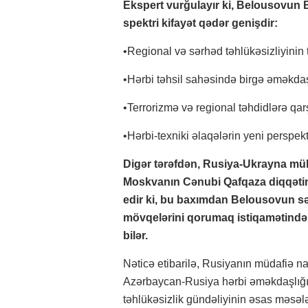
Ekspert vurğulayır ki, Belousovun 
spektri kifayət qədər genişdir:
•Regional və sərhəd təhlükəsizliyinin
•Hərbi təhsil sahəsində birgə əməkdaş
•Terrorizmə və regional təhdidlərə qa
•Hərbi-texniki əlaqələrin yeni perspekti
Digər tərəfdən, Rusiya-Ukrayna müh
Moskvanın Cənubi Qafqaza diqqətini 
edir ki, bu baxımdan Belousovun səf
mövqelərini qorumaq istiqamətində a
bilər.
Nəticə etibarilə, Rusiyanın müdafiə na
Azərbaycan-Rusiya hərbi əməkdaşlığı
təhlükəsizlik gündəliyinin əsas məsələ