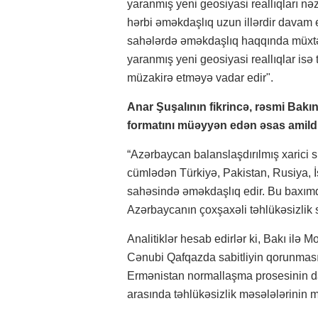
yaranmış yeni geosiyasi reallıqları n
hərbi əməkdaşlıq uzun illərdir davam e
sahələrdə əməkdaşlıq haqqında müxtə
yaranmış yeni geosiyasi reallıqlar isə 
müzakirə etməyə vadar edir".
Anar Şuşalının fikrincə, rəsmi Bakın
formatını müəyyən edən əsas amildi
“Azərbaycan balanslaşdırılmış xarici s
cümlədən Türkiyə, Pakistan, Rusiya, İ
sahəsində əməkdaşlıq edir. Bu baxımd
Azərbaycanın çoxşaxəli təhlükəsizlik si
Analitiklər hesab edirlər ki, Bakı ilə
Cənubi Qafqazda sabitliyin qorunması
Ermənistan normallaşma prosesinin da
arasında təhlükəsizlik məsələlərinin 