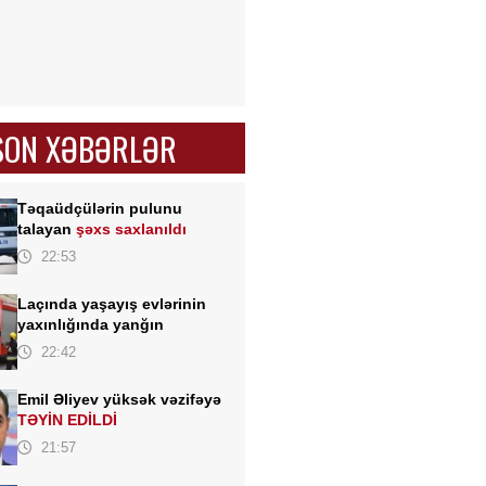
SON XƏBƏRLƏR
Təqaüdçülərin pulunu
talayan
şəxs saxlanıldı
22:53
Laçında yaşayış evlərinin
yaxınlığında yanğın
22:42
Emil Əliyev yüksək vəzifəyə
TƏYİN EDİLDİ
21:57