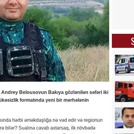
i, Andrey Belousovun Bakıya gözlənilən səfəri iki
ükəsizlik formatında yeni bir mərhələnin
asında hərbi əməkdaşlığa nə vəd edir və regionun
ərə bilər? Sualına cavab axtarsaq, ilk növbədə