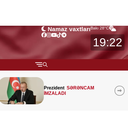
Namaz vaxtları
Bakı
28
°C
19:22
QARABAĞ
MTK-ların mənzil sahəsin
MÜSAHİBƏ
AM
çöldən-çölə ölçməsi
MARAQLI
qanunidirmi? –
Hüquqşü
xəbərdarlıq edir
CƏMİYYƏT
REDAKTORUN SEÇİMİ
ÖZƏL BÖLÜM