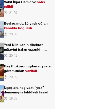
Vəkil İlqar Həmidov
həbs
edildi
21:29
Beyləqanda 15 yaşlı oğlan
kanalda boğulub
20:56
Yeni Klinikanın direktor
müavini işdən çıxarıldı -
FOTO
20:41
Baş Prokurorluqdan rüşvətə
görə tutulan
vəzifəli
şəxslərlə bağlı MƏLUMAT
20:05
Uşaqlara heç vaxt “yox”
deməməyin təhlükəli fəsadı –
Psixoloqdan valideynlərə
19:55
XƏBƏRDARLIQ