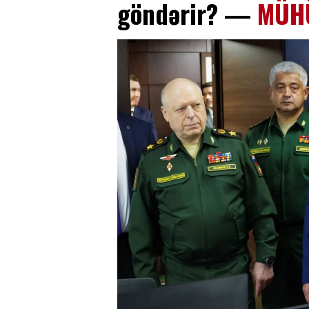
göndərir? —
MÜHÜ