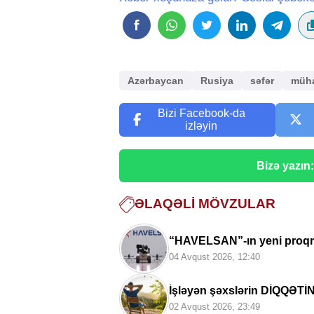
Azərbaycan
Rusiya
səfər
müha
Bizi Facebook-da
izləyin
Bizə yazın
ƏLAQƏLI MÖVZULAR
“HAVELSAN”-ın yeni proqr
Hərbi ekspertdən AÇIQL
04 Avqust 2026, 12:40
İşləyən şəxslərin DİQQƏTİ
02 Avqust 2026, 23:49