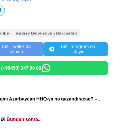
ribə
Andrey Belousovun Bakı səfəri
Bizi Twitter-da
Bizi Telegram-da
izləyin
izləyin
: (+99450) 247 90 86
amı Azərbaycan HHQ-yə nə qazandıracaq? –
AMA
NƏ!
Bundan sonra...