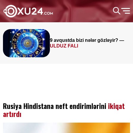
9 avqustda bizi nələr gözləyir? —
ULDUZ FALI
Rusiya Hindistana neft endirimlərini
ikiqat
artırdı