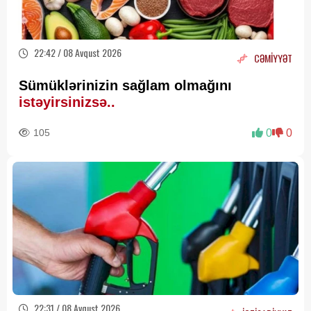
22:42 / 08 Avqust 2026
CƏMİYYƏT
Sümüklərinizin sağlam olmağını
istəyirsinizsə..
105
0
0
22:31 / 08 Avqust 2026