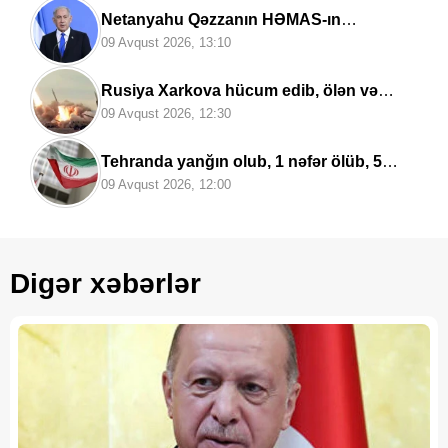
Netanyahu Qəzzanın HƏMAS-ın
nəzarətində olmayan hissəsində
09 Avqust 2026, 13:10
yenidənqurma işlərini təsdiqləyib
Rusiya Xarkova hücum edib, ölən və
yaralananlar var
09 Avqust 2026, 12:30
Tehranda yanğın olub, 1 nəfər ölüb, 5
nəfər yaralanıb
09 Avqust 2026, 12:00
Digər xəbərlər