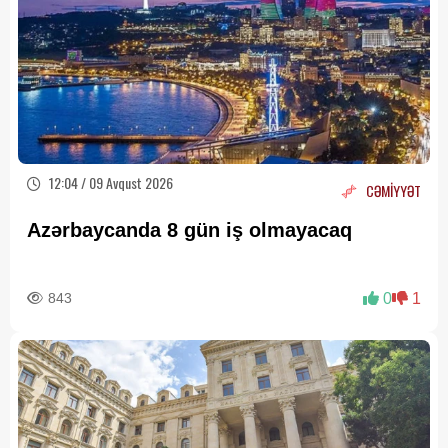
12:04 / 09 Avqust 2026
CƏMİYYƏT
Azərbaycanda 8 gün iş olmayacaq
843
0
1