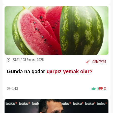
23:31 / 08 Avqust 2026
CƏMİYYƏT
Gündə nə qədər
qarpız yemək olar?
143
0
0