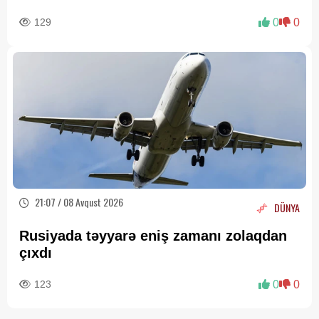
129
0
0
21:07 / 08 Avqust 2026
DÜNYA
Rusiyada təyyarə eniş zamanı zolaqdan
çıxdı
123
0
0