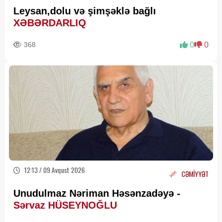
Leysan,dolu və şimşəklə bağlı
XƏBƏRDARLIQ
368
0
0
12:13 / 09 Avqust 2026
CƏMİYYƏT
Unudulmaz Nəriman Həsənzadəyə -
Sərvaz HÜSEYNOĞLU