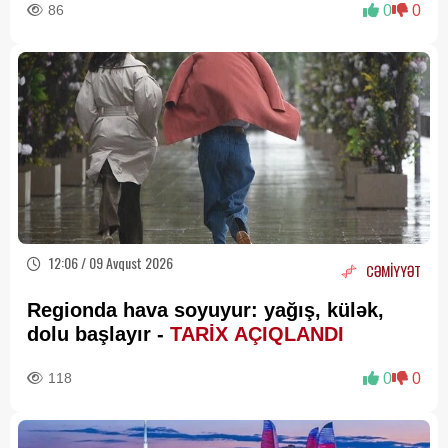
86
0
0
12:06 / 09 Avqust 2026
CƏMİYYƏT
Regionda hava soyuyur: yağış, külək,
dolu başlayır -
TARİX AÇIQLANDI
118
0
0