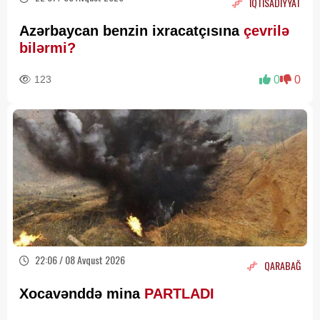
İQTİSADİYYAT
Azərbaycan benzin ixracatçısına
çevrilə
bilərmi?
123
0
0
22:06 / 08 Avqust 2026
QARABAĞ
Xocavənddə mina
PARTLADI