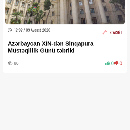
12:02 / 09 Avqust 2026
SİYASƏT
Azərbaycan XİN-dən Sinqapura
Müstəqillik Günü təbriki
80
0
0