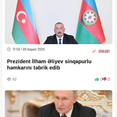
11:58 / 09 Avqust 2026
SİYASƏT
Prezident İlham Əliyev sinqapurlu
həmkarını təbrik edib
82
0
0