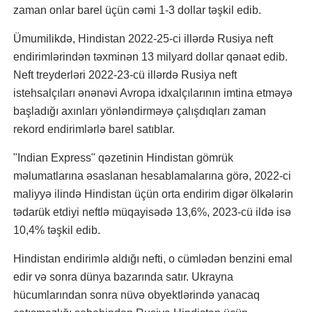
zaman onlar barel üçün cəmi 1-3 dollar təşkil edib.
Ümumilikdə, Hindistan 2022-25-ci illərdə Rusiya neft
endirimlərindən təxminən 13 milyard dollar qənaət edib.
Neft treyderləri 2022-23-cü illərdə Rusiya neft
istehsalçıları ənənəvi Avropa idxalçılarının imtina etməyə
başladığı axınları yönləndirməyə çalışdıqları zaman
rekord endirimlərlə barel satıblar.
"Indian Express" qəzetinin Hindistan gömrük
məlumatlarına əsaslanan hesablamalarına görə, 2022-ci
maliyyə ilində Hindistan üçün orta endirim digər ölkələrin
tədarük etdiyi neftlə müqayisədə 13,6%, 2023-cü ildə isə
10,4% təşkil edib.
Hindistan endirimlə aldığı nefti, o cümlədən benzini emal
edir və sonra dünya bazarında satır. Ukrayna
hücumlarından sonra nüvə obyektlərində yanacaq