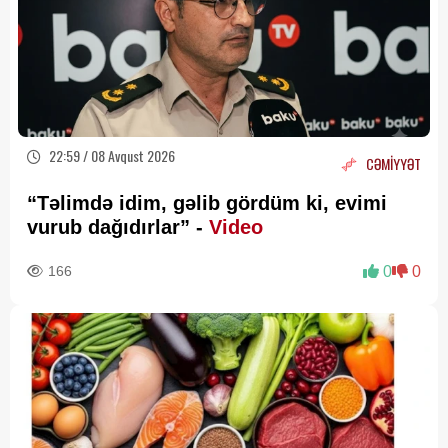
22:59 / 08 Avqust 2026
CƏMİYYƏT
“Təlimdə idim, gəlib gördüm ki, evimi
vurub dağıdırlar” -
Video
166
0
0