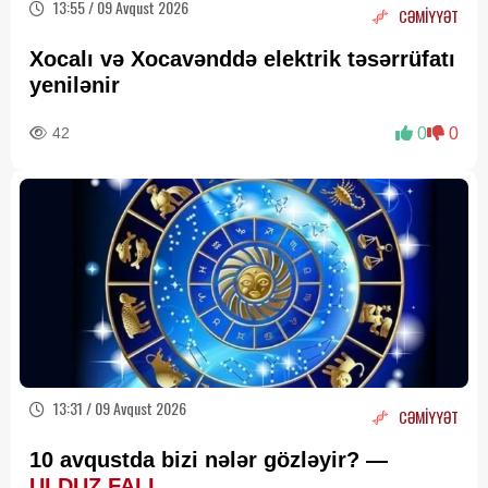
13:55 / 09 Avqust 2026
CƏMİYYƏT
Xocalı və Xocavənddə elektrik təsərrüfatı
yenilənir
42
0
0
13:31 / 09 Avqust 2026
CƏMİYYƏT
10 avqustda bizi nələr gözləyir? —
ULDUZ FALI