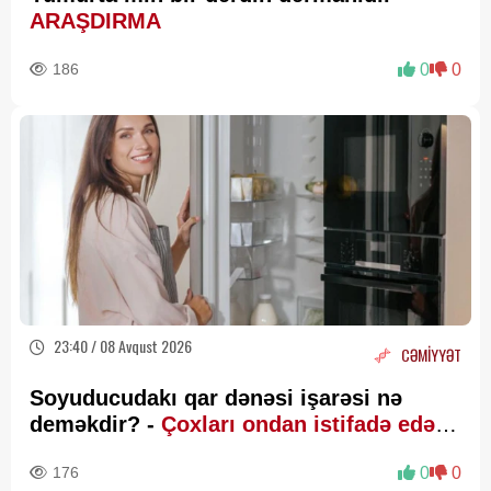
ARAŞDIRMA
186
0
0
23:40 / 08 Avqust 2026
CƏMİYYƏT
Soyuducudakı qar dənəsi işarəsi nə
deməkdir? -
Çoxları ondan istifadə edə
bilmir
176
0
0