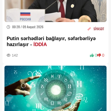
00:28 / 09 Avqust 2026
SİYASƏT
Putin sərhədləri bağlayır, səfərbərliyə
hazırlaşır -
İDDİA
142
0
0