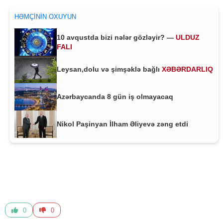
HƏMÇININ OXUYUN
10 avqustda bizi nələr gözləyir? —
ULDUZ
FALI
Leysan,dolu və şimşəklə bağlı
XƏBƏRDARLIQ
Azərbaycanda 8 gün iş olmayacaq
Nikol Paşinyan İlham Əliyevə zəng etdi
0
0