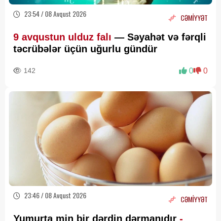
23:54 / 08 Avqust 2026
CƏMİYYƏT
9 avqustun ulduz falı
— Səyahət və fərqli
təcrübələr üçün uğurlu gündür
142
0
0
23:46 / 08 Avqust 2026
CƏMİYYƏT
Yumurta min bir dərdin dərmanıdır
-