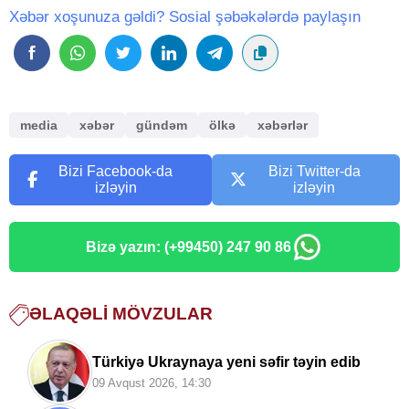
Xəbər xoşunuza gəldi? Sosial şəbəkələrdə paylaşın
media
xəbər
gündəm
ölkə
xəbərlər
Bizi Facebook-da
Bizi Twitter-da
izləyin
izləyin
Bizə yazın: (+99450) 247 90 86
ƏLAQƏLI MÖVZULAR
Türkiyə Ukraynaya yeni səfir təyin edib
09 Avqust 2026, 14:30