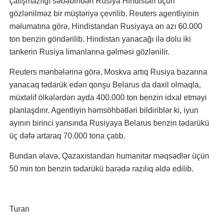
çatışmazlığı səbəbindən Rusiya Hindistan üçün
gözlənilməz bir müştəriyə çevrilib. Reuters agentliyinin
məlumatına görə, Hindistandan Rusiyaya ən azı 60.000
ton benzin göndərilib. Hindistan yanacağı ilə dolu iki
tankerin Rusiya limanlarına gəlməsi gözlənilir.
Reuters mənbələrinə görə, Moskva artıq Rusiya bazarına
yanacaq tədarük edən qonşu Belarus da daxil olmaqla,
müxtəlif ölkələrdən ayda 400.000 ton benzin idxal etməyi
planlaşdırır. Agentliyin həmsöhbətləri bildiriblər ki, iyun
ayının birinci yarısında Rusiyaya Belarus benzin tədarükü
üç dəfə artaraq 70.000 tona çatıb.
Bundan əlavə, Qazaxıstandan humanitar məqsədlər üçün
50 min ton benzin tədarükü barədə razılıq əldə edilib.
Turan