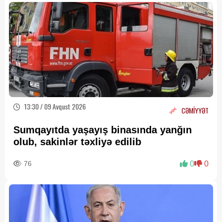
13:30 / 09 Avqust 2026
CƏMİYYƏT
Sumqayıtda yaşayış binasında yanğın
olub, sakinlər təxliyə edilib
76
0
0