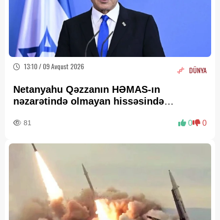
13:10 / 09 Avqust 2026
DÜNYA
Netanyahu Qəzzanın HƏMAS-ın
nəzarətində olmayan hissəsində
yenidənqurma işlərini təsdiqləyib
81
0
0