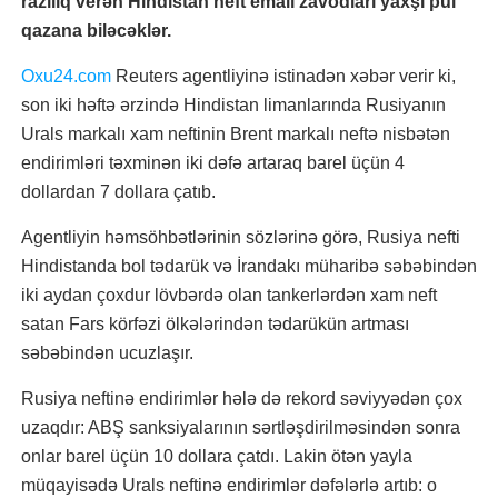
razılıq verən Hindistan neft emalı zavodları yaxşı pul
qazana biləcəklər.
Oxu24.com
Reuters agentliyinə istinadən xəbər verir ki,
son iki həftə ərzində Hindistan limanlarında Rusiyanın
Urals markalı xam neftinin Brent markalı neftə nisbətən
endirimləri təxminən iki dəfə artaraq barel üçün 4
dollardan 7 dollara çatıb.
Agentliyin həmsöhbətlərinin sözlərinə görə, Rusiya nefti
Hindistanda bol tədarük və İrandakı müharibə səbəbindən
iki aydan çoxdur lövbərdə olan tankerlərdən xam neft
satan Fars körfəzi ölkələrindən tədarükün artması
səbəbindən ucuzlaşır.
Rusiya neftinə endirimlər hələ də rekord səviyyədən çox
uzaqdır: ABŞ sanksiyalarının sərtləşdirilməsindən sonra
onlar barel üçün 10 dollara çatdı. Lakin ötən yayla
müqayisədə Urals neftinə endirimlər dəfələrlə artıb: o