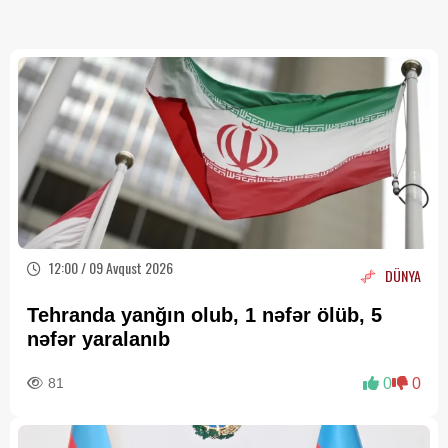
12:00 / 09 Avqust 2026
DÜNYA
Tehranda yanğın olub, 1 nəfər ölüb, 5
nəfər yaralanıb
81
0
0