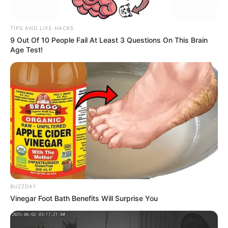
Dövlət dəstəyi almaq istəyən özəl
bağçalar üçün
şərt açıqlandı
TIPS AND LIFE HACKS
9 Out Of 10 People Fail At Least 3 Questions On This Brain
54
0
0
Age Test!
16:40 / 06 Avqust 2026
CƏMİYYƏT
BUZZDAY
Vinegar Foot Bath Benefits Will Surprise You
Kiberhücumçular brauzer yeniləməsi adı
ilə
virus yayırlar