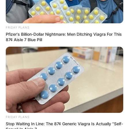
Prezidentdən "AZCON"la bağlı
MÜHÜM
FƏRMAN
89
0
0
FRIDAY PLANS
Pfizer's Billion-Dollar Nightmare: Men Ditching Viagra For This
87¢ Aisle 7 Blue Pill
13:06 / 06 Avqust 2026
CƏMİYYƏT
Sabah hava necə
olacaq?
FRIDAY PLANS
Stop Waiting In Line: The 87¢ Generic Viagra Is Actually "Self-