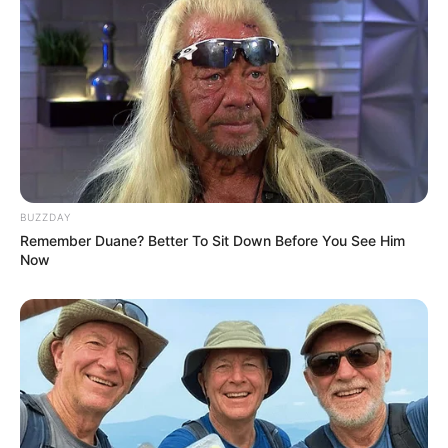
13:22 / 06 Avqust 2026
SİYASƏT
Prezidentdən Bəxtiyar Aslanbəyli ilə
bağlı
SƏRƏNCAM
97
0
0
BUZZDAY
Remember Duane? Better To Sit Down Before You See Him
Now
13:20 / 06 Avqust 2026
SİYASƏT