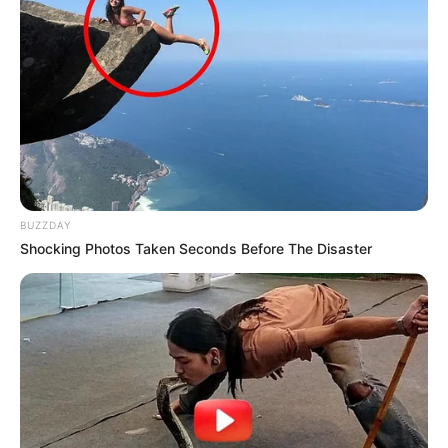
14:59 / 06 Avqust 2026
HÜQUQ
İşçini ərizə yazmağa məcbur etmək
olarmı? –
Hüquqşünas açıqladı
94
0
0
BUZZDAY
Shocking Photos Taken Seconds Before The Disaster