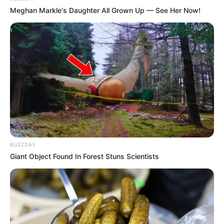
Meghan Markle's Daughter All Grown Up — See Her Now!
16:15 / 06 Avqust 2026
CƏMİYYƏT
Prezidentin təltif etdiyi Bəxtiyar
Aslanbəyli kimdir? -
DOSYE
68
0
0
BUZZDAY
Giant Object Found In Forest Stuns Scientists