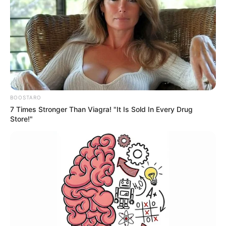
17:15 / 06 Avqust 2026
CƏMİYYƏT
Bakı-Qazax yolunda qəza -
Yaralılar var -
VİDEO
34
0
0
BOOSTARO
7 Times Stronger Than Viagra! "It Is Sold In Every Drug
Store!"
16:55 / 06 Avqust 2026
CƏMİYYƏT