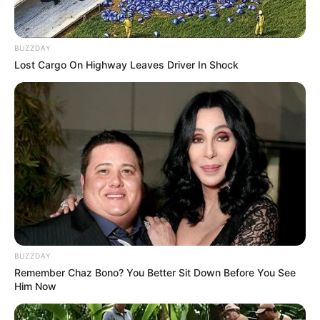
BUZZDAY
14:27 / 06 Avqust 2026
SİYASƏT
Lost Cargo On Highway Leaves Driver In Shock
Prezidentdən AZAL-la bağlı
FƏRMAN
106
0
0
BUZZDAY
Remember Chaz Bono? You Better Sit Down Before You See
Him Now