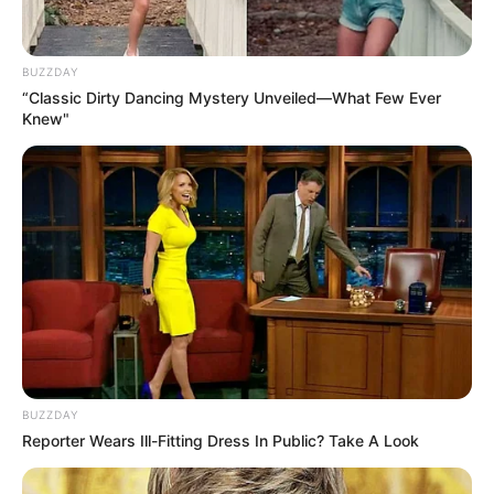
90
0
0
BUZZDAY
“Classic Dirty Dancing Mystery Unveiled—What Few Ever
Knew"
13:57 / 06 Avqust 2026
SİYASƏT
Zahid Oruc:
”Ruben Vardanyan
xeyriyyəçi yox, yeni işğal layihəsinin
BUZZDAY
icraçısı idi”..
Reporter Wears Ill-Fitting Dress In Public? Take A Look
94
0
0