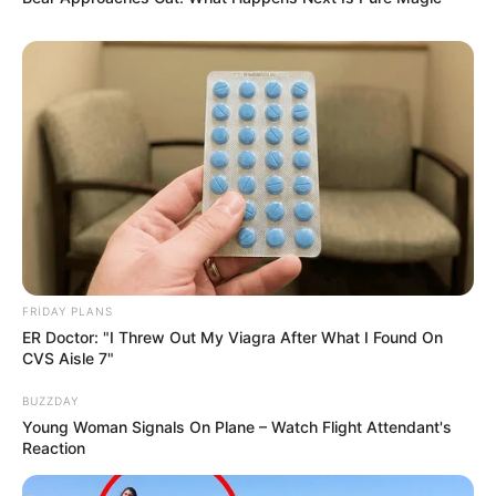
15:15 / 06 Avqust 2026
HÜQUQ
Attestasiyadan keçməmək işdən
çıxarılmaq demək deyil –
Vacib hüquqi
məqamlar
84
0
0
FRIDAY PLANS
ER Doctor: "I Threw Out My Viagra After What I Found On
CVS Aisle 7"
BUZZDAY
Young Woman Signals On Plane – Watch Flight Attendant's
Reaction