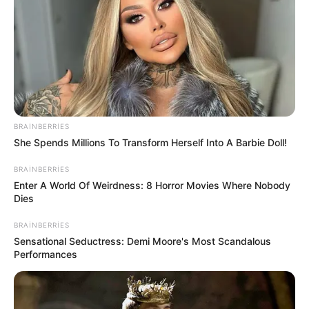
BRAINBERRIES
She Spends Millions To Transform Herself Into A Barbie Doll!
BRAINBERRIES
DÜNYA
816
04.06.2026, 00:47
Enter A World Of Weirdness: 8 Horror Movies Where Nobody
Dies
BRAINBERRIES
Sensational Seductress: Demi Moore's Most Scandalous
Performances
Rusiya Federasiya Şurası xarici vətəndaşların tibbi
müayinədən keçmə müddətinin azaldılmasını və əmək