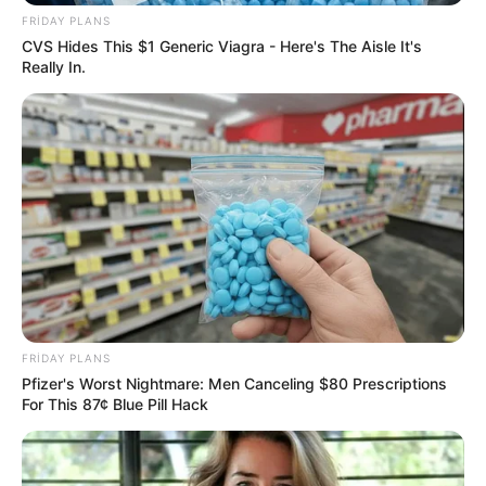
FRIDAY PLANS
CVS Hides This $1 Generic Viagra - Here's The Aisle It's
Really In.
Digər xəbərlər
FRIDAY PLANS
Pfizer's Worst Nightmare: Men Canceling $80 Prescriptions
For This 87¢ Blue Pill Hack