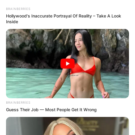
BRAINBERRIES
Hollywood's Inaccurate Portrayal Of Reality – Take A Look
Inside
Azərbaycanda faciə:
Ərlə arvadın
meyiti tapıldı
BRAINBERRIES
Rusiyaya gedənlərə vacib xəbər:
30 gün
Guess Their Job — Most People Get It Wrong
qaldıqdan sonra...