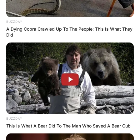
BUZZDAY
A Dying Cobra Crawled Up To The People: This Is What They
Did
14:58 / 06 Avqust 2026
CƏMİYYƏT
Məleykə Abbaszadə ixtisas seçən
abituriyentlərə
müraciət etdi
79
0
0
BUZZDAY
This Is What A Bear Did To The Man Who Saved A Bear Cub