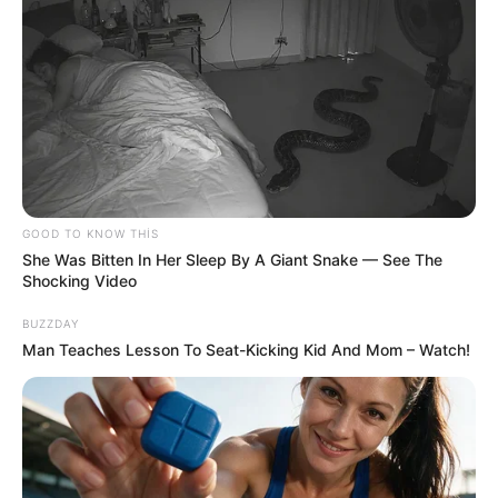
61
0
0
GOOD TO KNOW THIS
She Was Bitten In Her Sleep By A Giant Snake — See The
Shocking Video
BUZZDAY
Man Teaches Lesson To Seat-Kicking Kid And Mom – Watch!