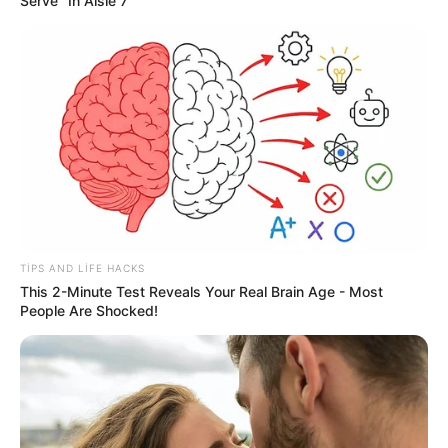
Serve" In Aisle 7
96
0
0
12:58 / 06 Avqust 2026
CƏMİYYƏT
TIPS AND LIFE HACKS
This 2-Minute Test Reveals Your Real Brain Age - Most
Kollektorlar və BOKT əməkdaşları
People Are Shocked!
borclunun ailəsini
qorxuda bilər?
90
0
0