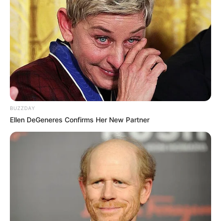
13:55 / 06 Avqust 2026
MARAQLI
BUZZDAY
Ellen DeGeneres Confirms Her New Partner
Dənizin ən təhlükəli kiçik ovçusu –
Zərbəsi 100°C effekt yaradır
84
0
0