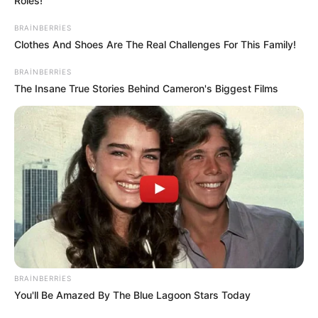
Roles!
BRAINBERRIES
Clothes And Shoes Are The Real Challenges For This Family!
0
0
BRAINBERRIES
The Insane True Stories Behind Cameron's Biggest Films
Xəbər xoşunuza gəldi? Sosial şəbəkələrdə paylaşın
Rusiya
xəbər
miqrant
BRAINBERRIES
Bizi Facebook-da
Bizi Twitter-da
You'll Be Amazed By The Blue Lagoon Stars Today
izləyin
izləyin