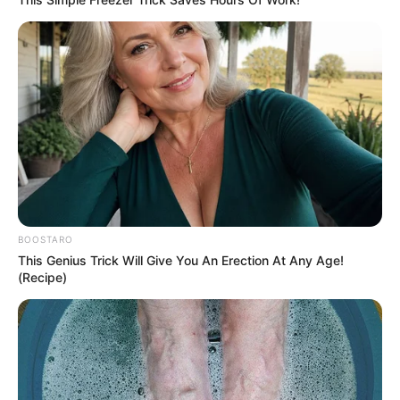
xəttinə necə təsir edəcək? –
Politoloq
açıqladı
88
0
0
BOOSTARO
This Genius Trick Will Give You An Erection At Any Age!
(Recipe)
15:45 / 06 Avqust 2026
TİBB
Boğazı ağaran uşağa bunu etməyin! –
Həkimdən vacib xəbərdarlıq
93
0
0