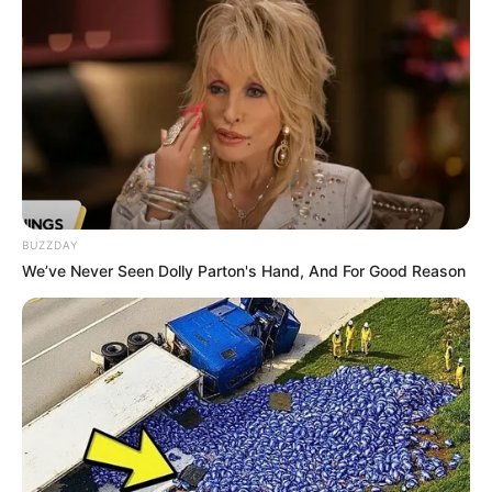
14:45 / 06 Avqust 2026
MARAQLI
Qurdlar niyə tələsmir? -
Alimlər ov
BUZZDAY
sirrini açıqladı
We’ve Never Seen Dolly Parton's Hand, And For Good Reason
88
0
0