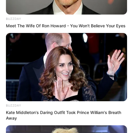
BUZZDAY
Meet The Wife Of Ron Howard - You Won't Believe Your Eyes
13:40 / 06 Avqust 2026
HÜQUQ
Müstəntiq şübhəli şəxsə müdafiəsini
hazırlamaq üçün vaxt
verməlidirmi?
78
0
0
BUZZDAY
Kate Middleton's Daring Outfit Took Prince William's Breath
Away