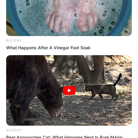
BUZZDAY
What Happens After A Vinegar Foot Soak
15:30 / 06 Avqust 2026
CƏMİYYƏT
Azərbaycanda əhalinin yarısı artıq
çəkidən
əziyyət çəkir
68
0
0
BUZZDAY
Bear Approaches Cat: What Happens Next Is Pure Magic