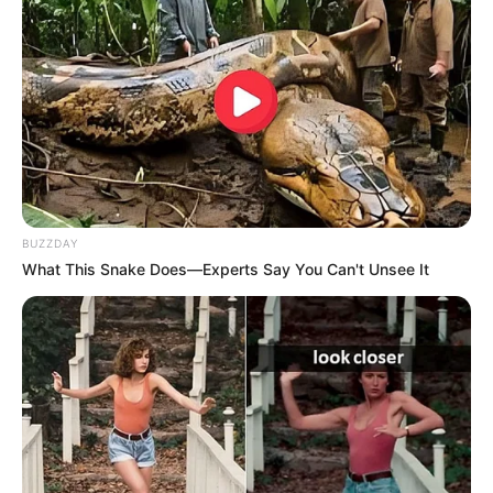
14:17 / 06 Avqust 2026
CƏMİYYƏT
AAYDA Suraxanı sakinlərinin
MÜRACİƏTİNİ EŞİTMİR -
Uşaqlarımız
yenə palçıq içində məktəbə gedəcək?
96
0
0
BUZZDAY
What This Snake Does—Experts Say You Can't Unsee It
14:14 / 06 Avqust 2026
SİYASƏT
Elman Abdullayev geri çağırıldı -
SƏRƏNCAM