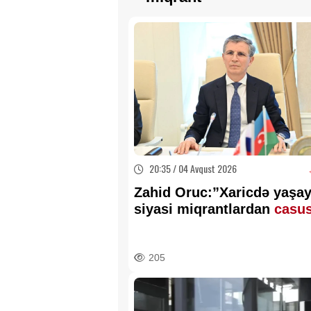
20:35 / 04 Avqust 2026
Zahid Oruc:”Xaricdə yaşa
siyasi miqrantlardan
casu
şəbəkəsi kimi istifadə olu
205