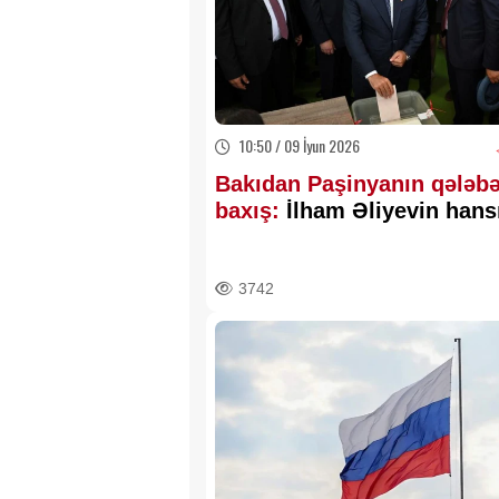
10:50 / 09 İyun 2026
Bakıdan Paşinyanın qələb
baxış:
İlham Əliyevin hansı
seçki debatlarında 100 də
çox səsləndirilib?
3742