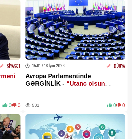
15:01 / 18 İyun 2026
SİYASƏT
DÜNYA
rməni
Avropa Parlamentində
GƏRGİNLİK -
“Utanc olsun
sizə!”
0
0
531
0
0