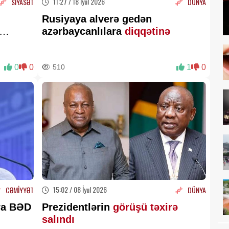
11:27 / 18 İyul 2026
SİYASƏT
DÜNYA
Rusiyaya alverə gedən
azərbaycanlılara
diqqətinə
0
0
510
1
0
15:02 / 08 İyul 2026
CƏMİYYƏT
DÜNYA
ara BƏD
Prezidentlərin
görüşü təxirə
salındı