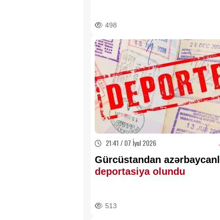
498
21:41 / 07 İyul 2026
Gürcüstandan azərbaycanl
deportasiya olundu
513