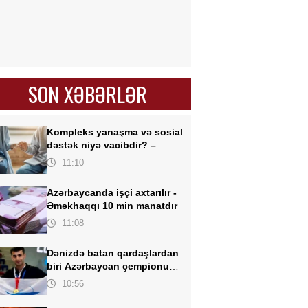
SON XƏBƏRLƏR
Kompleks yanaşma və sosial
dəstək niyə vacibdir? –
AÇIQLAMA
11:10
Azərbaycanda işçi axtarılır -
Əməkhaqqı 10 min manatdır
11:08
Dənizdə batan qardaşlardan
biri Azərbaycan
çempionu
imiş
10:56