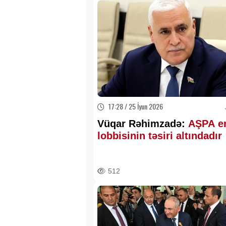
17:28 / 25 İyun 2026
Vüqar Rəhimzadə:
AŞPA e
lobbisinin təsiri altındadır
512