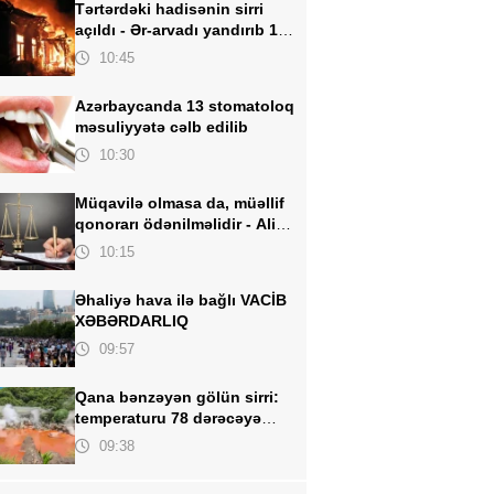
Tərtərdəki hadisənin sirri
açıldı -
Ər-arvadı yandırıb 15
min manatı oğurlayıbmış
10:45
Azərbaycanda 13 stomatoloq
məsuliyyətə
cəlb edilib
10:30
Müqavilə olmasa da, müəllif
qonorarı ödənilməlidir -
Ali
Məhkəmədən mühüm qərar
10:15
Əhaliyə hava ilə bağlı
VACİB
XƏBƏRDARLIQ
09:57
Qana bənzəyən gölün sirri:
temperaturu 78 dərəcəyə
çatan isti bulaq
09:38