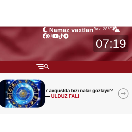
Namaz vaxtları
Bakı
28
°C
07:19
QARABAĞ
MÜSAHİBƏ
?
Sabah bu yerlərə leysan
yağacaq -
hava PROQNOZU
MARAQLI
CƏMİYYƏT
REDAKTORUN SEÇİMİ
ÖZƏL BÖLÜM