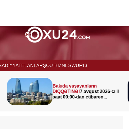
İSADİYYAT
ELANLAR
ŞOU-BİZNES
WUF13
7 avqustda bizi nələr gözləyir
cı il
—
ULDUZ FALI