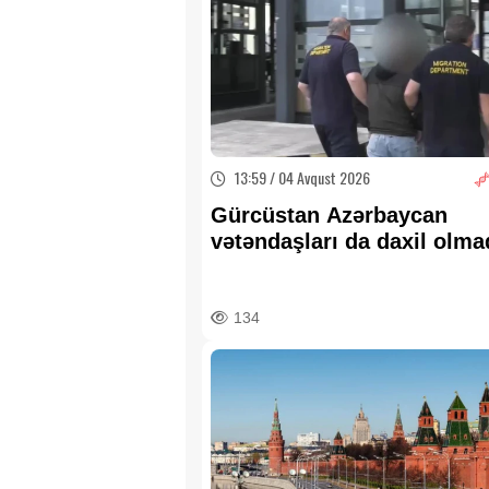
13:59 / 04 Avqust 2026
Gürcüstan Azərbaycan
vətəndaşları da daxil olma
əcnəbini deportasiya edib
134