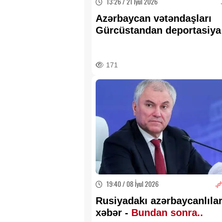
13:26 / 21 İyul 2026
Azərbaycan vətəndaşları
Gürcüstandan deportasiya
edildilər
171
19:40 / 08 İyul 2026
Rusiyadakı azərbaycanlıl
xəbər -
Bundan sonra..