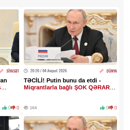
20:20 / 04 Avqust 2026
SİYASƏT
DÜNYA
yan
TƏCİLİ! Putin bunu da etdi -
s
Miqrantlarla bağlı ŞOK QƏRAR
nur”..
verildi
0
0
164
0
0