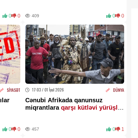
0
0
409
0
0
17:03 / 01 İyul 2026
SİYASƏT
DÜNYA
ılar
Cənubi Afrikada qanunsuz
miqrantlara
qarşı kütləvi yürüşlər
keçirilib
0
0
457
0
1