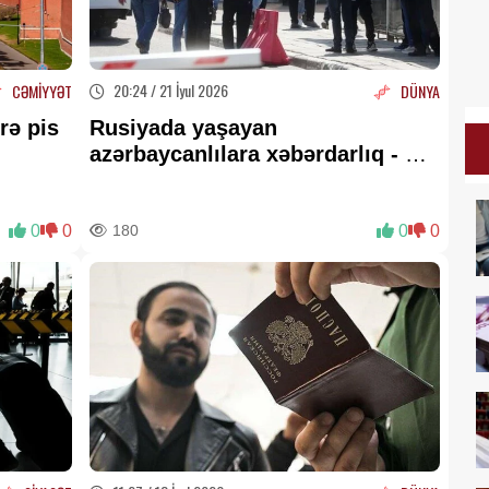
20:24 / 21 İyul 2026
CƏMİYYƏT
DÜNYA
rə pis
Rusiyada yaşayan
azərbaycanlılara xəbərdarlıq -
Bu
şəxslər ölkədən çıxarılacaq
0
0
180
0
0