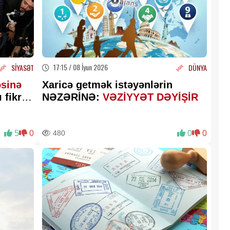
17:15 / 08 İyun 2026
SİYASƏT
DÜNYA
əsinə
Xaricə getmək istəyənlərin
 fikri
NƏZƏRİNƏ:
VƏZİYYƏT DƏYİŞİR
fədən
5
0
480
0
0