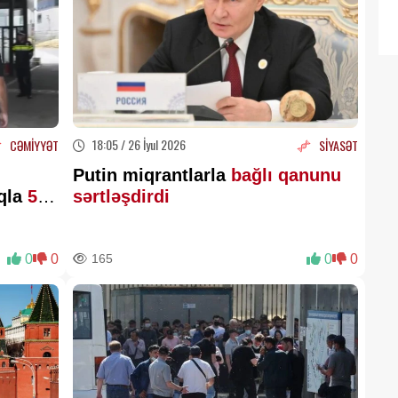
18:05 / 26 İyul 2026
CƏMİYYƏT
SİYASƏT
Putin miqrantlarla
bağlı qanunu
qla
55
sərtləşdirdi
0
0
165
0
0