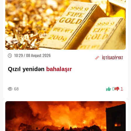
10:29 / 08 Avqust 2026
İQTİSADİYYAT
Qızıl yenidən
bahalaşır
68
0
1