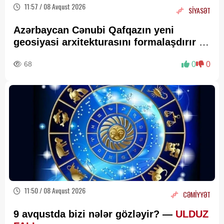
11:57 / 08 Avqust 2026
SİYASƏT
Azərbaycan Cənubi Qafqazın yeni
geosiyasi arxitekturasını formalaşdırır –
RƏY
68
0
0
11:50 / 08 Avqust 2026
CƏMİYYƏT
9 avqustda bizi nələr gözləyir? —
ULDUZ