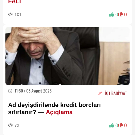
FALI
101
0
0
11:50 / 08 Avqust 2026
İQTİSADİYYAT
Ad dəyişdiriləndə kredit borcları
sıfırlanır? —
Açıqlama
72
0
0