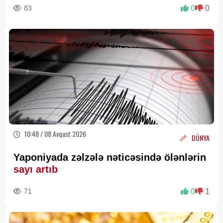
83
0
0
10:48 / 08 Avqust 2026
DÜNYA
Yaponiyada zəlzələ nəticəsində ölənlərin
sayı artıb
71
0
1