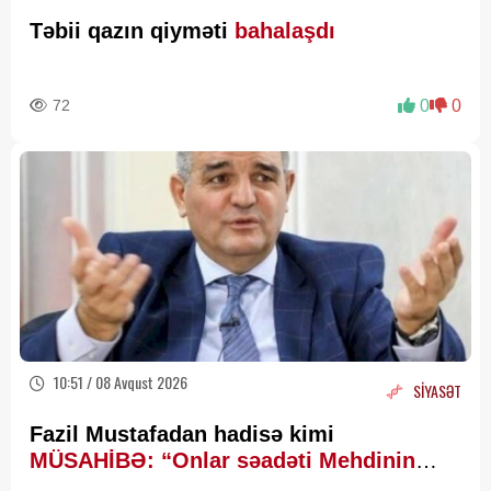
Təbii qazın qiyməti
bahalaşdı
72
0
0
10:51 / 08 Avqust 2026
SİYASƏT
Fazil Mustafadan hadisə kimi
MÜSAHİBƏ: “Onlar səadəti Mehdinin
zühurunda axtarır”