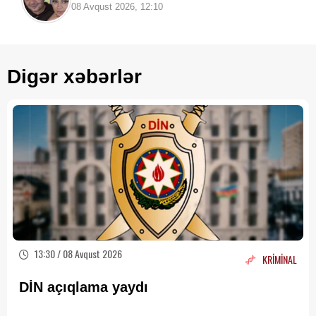
edibmiş...
08 Avqust 2026, 12:10
Digər xəbərlər
13:30 / 08 Avqust 2026
KRİMİNAL
DİN açıqlama yaydı