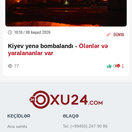
10:10 / 08 Avqust 2026
DÜNYA
Kiyev yenə bombalandı -
Ölənlər və
yaralananlar var
77
0
1
KEÇİDLƏR
ƏLAQƏ
Tel: (+99450) 247 90 86
Ana səhifə