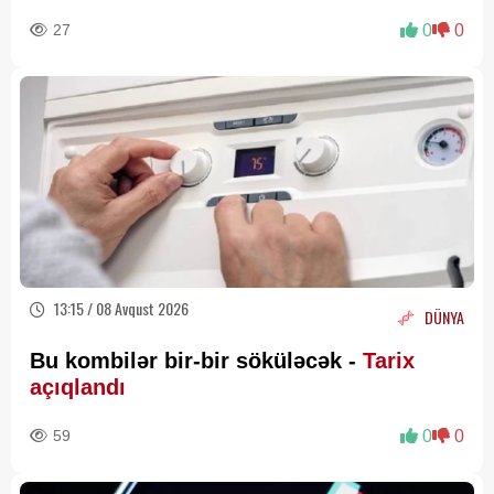
27
0
0
13:15 / 08 Avqust 2026
DÜNYA
Bu kombilər bir-bir söküləcək -
Tarix
açıqlandı
59
0
0