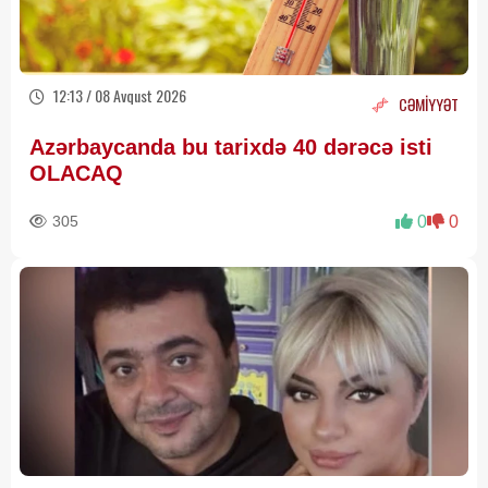
12:13 / 08 Avqust 2026
CƏMİYYƏT
Azərbaycanda bu tarixdə 40 dərəcə isti
OLACAQ
305
0
0