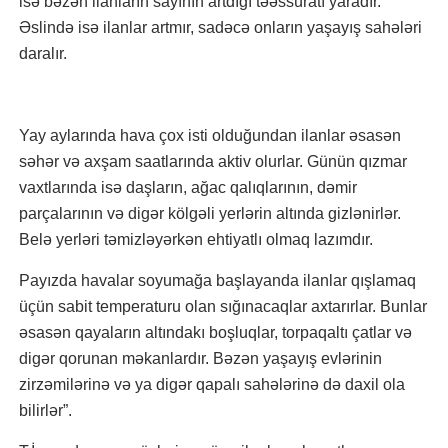
isə bəzən ilanların sayının artdığı təəssüratı yaradır.
Əslində isə ilanlar artmır, sadəcə onların yaşayış sahələri
daralır.
Yay aylarında hava çox isti olduğundan ilanlar əsasən
səhər və axşam saatlarında aktiv olurlar. Günün qızmar
vaxtlarında isə daşların, ağac qalıqlarının, dəmir
parçalarının və digər kölgəli yerlərin altında gizlənirlər.
Belə yerləri təmizləyərkən ehtiyatlı olmaq lazımdır.
Payızda havalar soyumağa başlayanda ilanlar qışlamaq
üçün sabit temperaturu olan sığınacaqlar axtarırlar. Bunlar
əsasən qayaların altındakı boşluqlar, torpaqaltı çatlar və
digər qorunan məkanlardır. Bəzən yaşayış evlərinin
zirzəmilərinə və ya digər qapalı sahələrinə də daxil ola
bilirlər”.