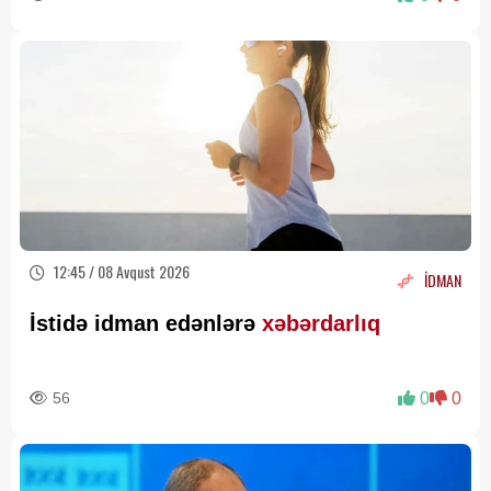
12:45 / 08 Avqust 2026
İDMAN
İstidə idman edənlərə
xəbərdarlıq
56
0
0