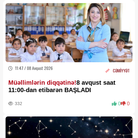
11:47 / 08 Avqust 2026
CƏMİYYƏT
Müəllimlərin diqqətinə!
8 avqust saat
11:00-dan etibarən BAŞLADI
332
0
0