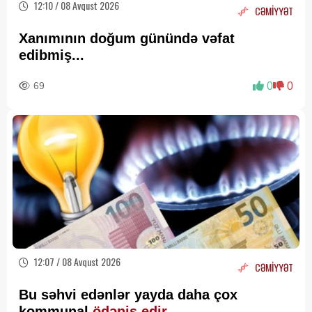
12:10 / 08 Avqust 2026
CƏMİYYƏT
Xanımının doğum günündə vəfat
edibmiş...
69
0
0
12:07 / 08 Avqust 2026
CƏMİYYƏT
Bu səhvi edənlər yayda daha çox
kommunal
ödəniş edir