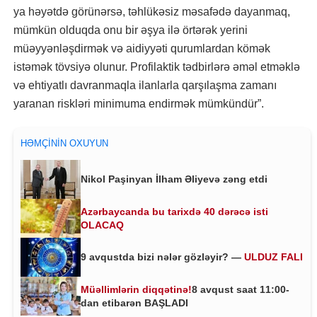
ya həyətdə görünərsə, təhlükəsiz məsafədə dayanmaq,
mümkün olduqda onu bir əşya ilə örtərək yerini
müəyyənləşdirmək və aidiyyəti qurumlardan kömək
istəmək tövsiyə olunur. Profilaktik tədbirlərə əməl etməklə
və ehtiyatlı davranmaqla ilanlarla qarşılaşma zamanı
yaranan riskləri minimuma endirmək mümkündür”.
HƏMÇININ OXUYUN
Nikol Paşinyan İlham Əliyevə zəng etdi
Azərbaycanda bu tarixdə 40 dərəcə isti
OLACAQ
9 avqustda bizi nələr gözləyir? —
ULDUZ FALI
Müəllimlərin diqqətinə!
8 avqust saat 11:00-
dan etibarən BAŞLADI