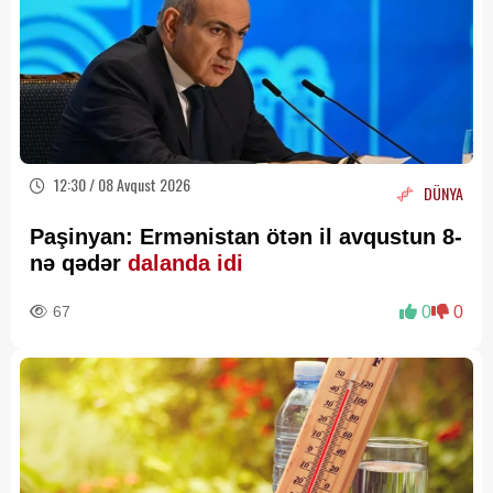
12:30 / 08 Avqust 2026
DÜNYA
Paşinyan: Ermənistan ötən il avqustun 8-
nə qədər
dalanda idi
67
0
0