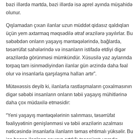
bəzi illərdə martda, bəzi illərdə isə aprel ayında müşahidə
olunur.
Qışlamadan çıxan ilanlar uzun müddət qidasız qaldıqları
üçün yem axtarmaq məqsədilə ətraf ərazilərə yayılırlar. Bu
səbəbdən onların yaşayış məntəqələrində, bağlarda,
təsərrüfat sahələrində və insanların istifadə etdiyi digər
ərazilərdə görünməsi mümkündür. Xüsusilə yaz aylarında
torpaq tam isinmədiyindən ilanlar gün ərzində daha fəal
olur və insanlarla qarşılaşma halları artır”.
Mütəxəssis deyib ki, ilanlarla rastlaşmaların çoxalmasının
digər səbəbi insanların onların təbii yaşayış mühitlərinə
daha çox müdaxilə etməsidir:
“Yeni yaşayış məntəqələrinin salınması, təsərrüfat
fəaliyyətinin genişlənməsi və təbii ərazilərin azalması
nəticəsində insanlarla ilanların təmas ehtimalı yüksəlir. Bu