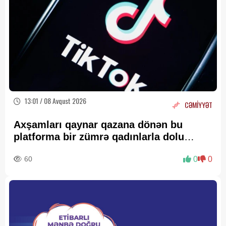
13:01 / 08 Avqust 2026
CƏMİYYƏT
Axşamları qaynar qazana dönən bu
platforma bir zümrə qadınlarla dolu
olur...
60
0
0