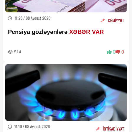
11:28 / 08 Avqust 2026
CƏMİYYƏT
Pensiya gözləyənlərə
XƏBƏR VAR
514
0
0
11:10 / 08 Avqust 2026
İQTİSADİYYAT