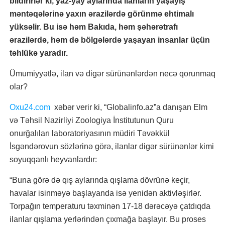
bildirirlər ki, yaz-yay aylarında ilanların yaşayış
məntəqələrinə yaxın ərazilərdə görünmə ehtimalı
yüksəlir. Bu isə həm Bakıda, həm şəhərətrafı
ərazilərdə, həm də bölgələrdə yaşayan insanlar üçün
təhlükə yaradır.
Ümumiyyətlə, ilan və digər sürünənlərdən necə qorunmaq
olar?
Oxu24.com
xəbər verir ki, “Globalinfo.az”a danışan Elm
və Təhsil Nazirliyi Zoologiya İnstitutunun Quru
onurğalıları laboratoriyasının müdiri Təvəkkül
İsgəndərovun sözlərinə görə, ilanlar digər sürünənlər kimi
soyuqqanlı heyvanlardır:
“Buna görə də qış aylarında qışlama dövrünə keçir,
havalar isinməyə başlayanda isə yenidən aktivləşirlər.
Torpağın temperaturu təxminən 17-18 dərəcəyə çatdıqda
ilanlar qışlama yerlərindən çıxmağa başlayır. Bu proses