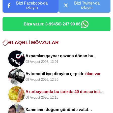
Bizi Facebook-da
Bizi Twitter-da
izləyin
izləyin
Bizə yazın: (+99450) 247 90 86
ƏLAQƏLI MÖVZULAR
Axşamları qaynar qazana dönən bu
platforma bir zümrə qadınlarla dolu olur...
08 Avqust 2026, 13:01
Avtomobil işıq dirəyinə çırpıldı:
ölən var
08 Avqust 2026, 12:59
Azərbaycanda bu tarixdə 40 dərəcə isti
OLACAQ
08 Avqust 2026, 12:13
Xanımının doğum günündə vəfat