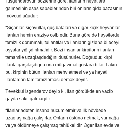
T.İsgəndərovun sözlərinə görə, ilanların həyətlərə
gəlməsinin əsas səbəblərindən biri onların qida bazasının
mövcudluğudur:
“Siçanlar, siçovullar, quş balaları və digər kiçik heyvanlar
ilanları həmin əraziyə cəlb edir. Buna görə də həyətlərdə
təmizlik qorunmalı, tullantılar və ilanların gizlənə biləcəyi
əşyalar yığışdırılmalıdır. Bəzi insanlar kirpilərin ilanları
tamamilə uzaqlaşdırdığını düşünürlər. Doğrudur, kirpi
ilanla qarşılaşdıqda ona müqavimət göstərə bilər. Lakin
bu, kirpinin bütün ilanları məhv etməsi və ya həyəti
ilanlardan tam təmizləməsi demək deyil”.
Təvəkkül İsgəndərov deyib ki, ilan gördükdə ən vacib
qayda sakit qalmaqdır:
“İlanlar adətən insana hücum etmir və ilk növbədə
uzaqlaşmağa çalışırlar. Onların üstünə getmək, vurmağa
və ya öldürməyə çalışmaq təhlükəlidir. Əgər ilan evdə və