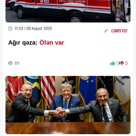
11:59 / 08 Avqust 2026
CƏMİYYƏT
Ağır qəza:
Ölən var
89
0
0