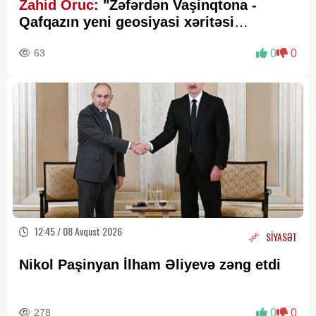
Zahid Oruc:
"Zəfərdən Vaşinqtona -
Qafqazın yeni geosiyasi xəritəsi
cızılır”..
63
0
0
12:45 / 08 Avqust 2026
SİYASƏT
Nikol Paşinyan İlham Əliyevə zəng etdi
278
0
0