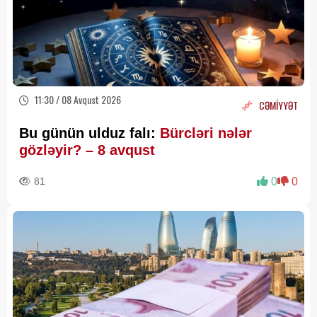
11:30 / 08 Avqust 2026
CƏMİYYƏT
Bu günün ulduz falı:
Bürcləri nələr
gözləyir? – 8 avqust
81
0
0