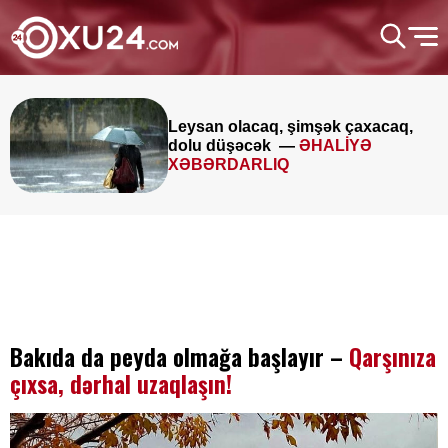
Leysan olacaq, şimşək çaxacaq,
dolu düşəcək —
ƏHALİYƏ
XƏBƏRDARLIQ
Bakıda da peyda olmağa başlayır –
Qarşınıza
çıxsa, dərhal uzaqlaşın!