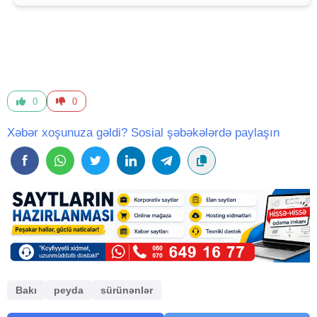
0
0
Xəbər xoşunuza gəldi? Sosial şəbəkələrdə paylaşın
Bakı
peyda
sürünənlər