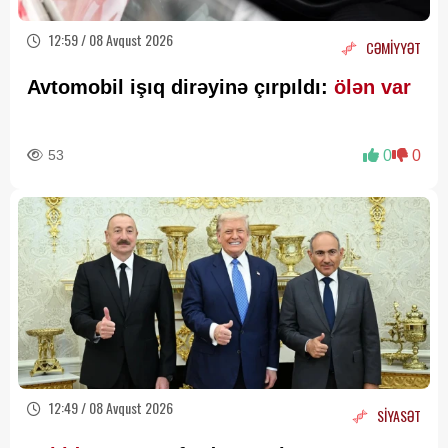
12:59 / 08 Avqust 2026
CƏMİYYƏT
Avtomobil işıq dirəyinə çırpıldı:
ölən var
53
0
0
12:49 / 08 Avqust 2026
SİYASƏT