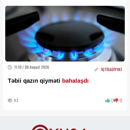
11:10 / 08 Avqust 2026
İQTİSADİYYAT
Təbii qazın qiyməti
bahalaşdı
81
0
0