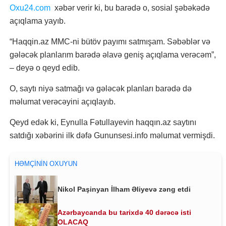
Oxu24.com
xəbər verir ki, bu barədə o, sosial şəbəkədə
açıqlama yayıb.
“Haqqin.az MMC-ni bütöv payımı satmışam. Səbəblər və
gələcək planlarım barədə əlavə geniş açıqlama verəcəm”,
– deyə o qeyd edib.
O, saytı niyə satmağı və gələcək planları barədə də
məlumat verəcəyini açıqlayıb.
Qeyd edək ki, Eynulla Fətullayevin haqqın.az saytını
satdığı xəbərini ilk dəfə Gununsesi.info məlumat vermişdi.
HƏMÇININ OXUYUN
Nikol Paşinyan İlham Əliyevə zəng etdi
Azərbaycanda bu tarixdə 40 dərəcə isti
OLACAQ