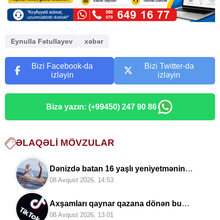
Eynulla Fətullayev
xəbər
Bizi Facebook-da
Bizi Twitter-da
izləyin
izləyin
Bizə yazın: (+99450) 247 90 86
ƏLAQƏLI MÖVZULAR
Dənizdə batan 16 yaşlı yeniyetmənin
meyiti tapılıb
08 Avqust 2026, 14:53
Axşamları qaynar qazana dönən bu
platforma bir zümrə qadınlarla dolu olur...
08 Avqust 2026, 13:01