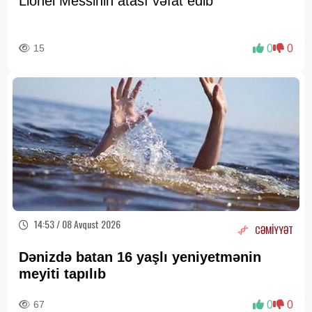
Lionel Messinin atası vəfat edib
15
0
0
14:53 / 08 Avqust 2026
CƏMİYYƏT
Dənizdə batan 16 yaşlı yeniyetmənin
meyiti tapılıb
67
0
0