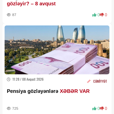
gözləyir? – 8 avqust
87
0
0
11:28 / 08 Avqust 2026
CƏMİYYƏT
Pensiya gözləyənlərə
XƏBƏR VAR
725
0
0