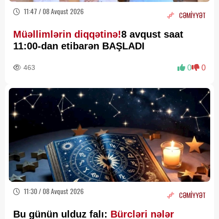
11:47 / 08 Avqust 2026
CƏMİYYƏT
Müəllimlərin diqqətinə!
8 avqust saat
11:00-dan etibarən BAŞLADI
463
0
0
11:30 / 08 Avqust 2026
CƏMİYYƏT
Bu günün ulduz falı:
Bürcləri nələr