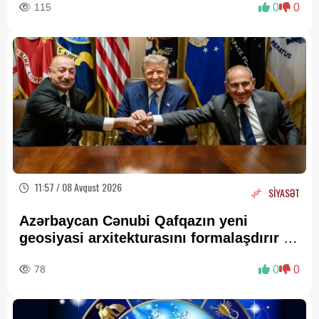
115
0
0
11:57 / 08 Avqust 2026
SİYASƏT
Azərbaycan Cənubi Qafqazın yeni
geosiyasi arxitekturasını formalaşdırır –
RƏY
78
0
0