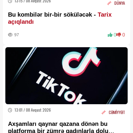
13:15 / 08 Avqust 2026
DÜNYA
Bu kombilər bir-bir söküləcək -
Tarix
açıqlandı
97
0
0
13:01 / 08 Avqust 2026
CƏMİYYƏT
Axşamları qaynar qazana dönən bu
platforma bir zümrə qadınlarla dolu