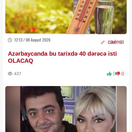
12:13 / 08 Avqust 2026
CƏMİYYƏT
Azərbaycanda bu tarixdə 40 dərəcə isti
OLACAQ
437
0
0