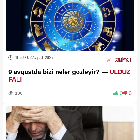
11:50 / 08 Avqust 2026
CƏMİYYƏT
9 avqustda bizi nələr gözləyir? —
ULDUZ
FALI
136
0
0