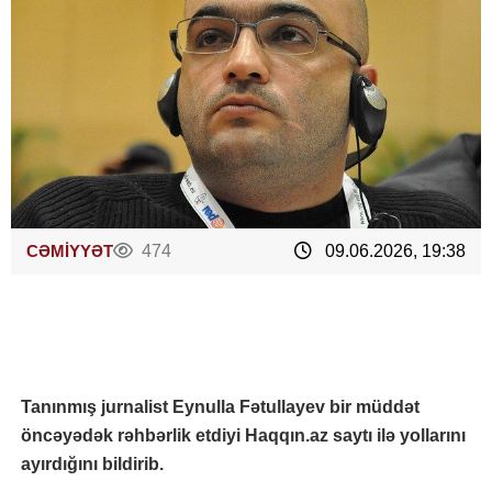
CƏMİYYƏT
474
09.06.2026, 19:38
Tanınmış jurnalist Eynulla Fətullayev bir müddət
öncəyədək rəhbərlik etdiyi Haqqın.az saytı ilə yollarını
ayırdığını bildirib.