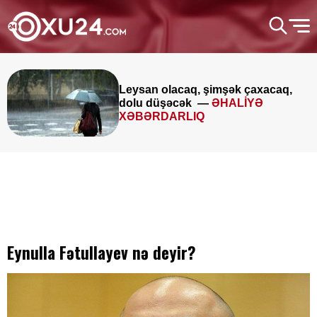
Leysan olacaq, şimşək çaxacaq,
dolu düşəcək —
ƏHALİYƏ
XƏBƏRDARLIQ
Eynulla Fətullayev nə deyir?