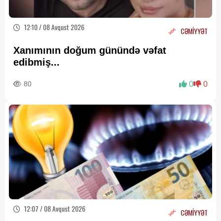
12:10 / 08 Avqust 2026
CƏMİYYƏT
Xanımının doğum günündə vəfat
edibmiş...
80
0
0
12:07 / 08 Avqust 2026
CƏMİYYƏT