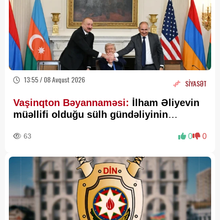
13:55 / 08 Avqust 2026
SİYASƏT
Vaşinqton Bəyannaməsi:
İlham Əliyevin
müəllifi olduğu sülh gündəliyinin
beynəlxalq miqyasda təsdiqi
63
0
0