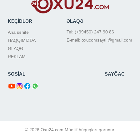
KEÇİDLƏR
ƏLAQƏ
Tel: (+99450) 247 90 86
Ana səhifə
E-mail: oxucomsayti @gmail.com
HAQQIMIZDA
ƏLAQƏ
REKLAM
SOSİAL
SAYĞAC
© 2026 Oxu24.com Müəllif hüquqları qorunur.