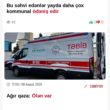
Bu səhvi edənlər yayda daha çox
kommunal
ödəniş edir
82
0
0
11:59 / 08 Avqust 2026
CƏMİYYƏT
Ağır qəza:
Ölən var