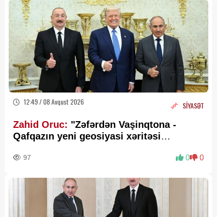
12:49 / 08 Avqust 2026
SİYASƏT
Zahid Oruc:
"Zəfərdən Vaşinqtona -
Qafqazın yeni geosiyasi xəritəsi
cızılır”..
97
0
0