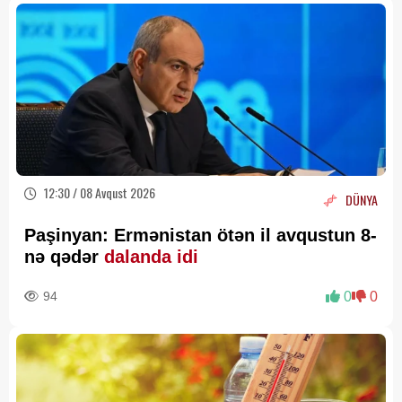
12:30 / 08 Avqust 2026
DÜNYA
Paşinyan: Ermənistan ötən il avqustun 8-
nə qədər
dalanda idi
94
0
0