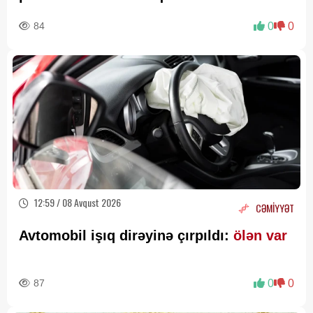
olur...
84
0
0
12:59 / 08 Avqust 2026
CƏMİYYƏT
Avtomobil işıq dirəyinə çırpıldı:
ölən var
87
0
0