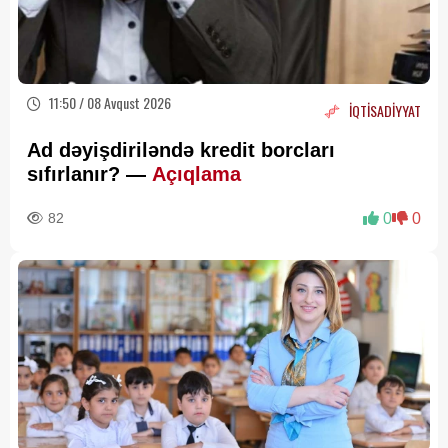
11:50 / 08 Avqust 2026
İQTİSADİYYAT
Ad dəyişdiriləndə kredit borcları
sıfırlanır? —
Açıqlama
82
0
0