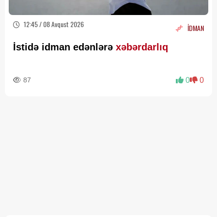
12:45 / 08 Avqust 2026
İDMAN
İstidə idman edənlərə
xəbərdarlıq
87
0
0