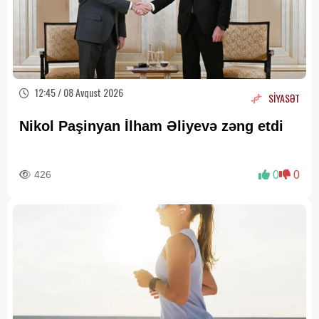
12:45 / 08 Avqust 2026
SİYASƏT
Nikol Paşinyan İlham Əliyevə zəng etdi
426
0
0