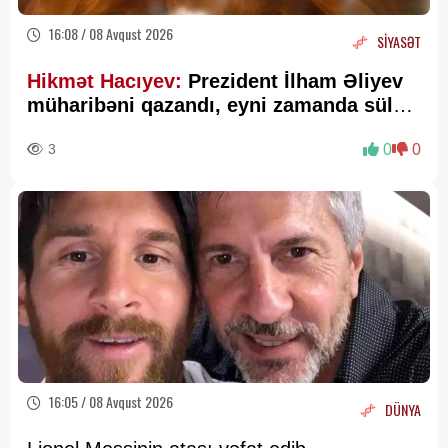
16:08 / 08 Avqust 2026
SİYASƏT
Hikmət Hacıyev:
Prezident İlham Əliyev
müharibəni qazandı, eyni zamanda sülhü
də qazandı - VİDEO
3
0
0
16:05 / 08 Avqust 2026
DÜNYA