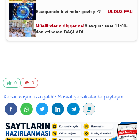
9 avqustda bizi nələr gözləyir? —
ULDUZ FALI
Müəllimlərin diqqətinə!
8 avqust saat 11:00-
dan etibarən BAŞLADI
0
0
Xəbər xoşunuza gəldi? Sosial şəbəkələrdə paylaşın