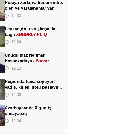
Rusiya Xarkova hücum edib,
ölən və yaralananlar var
12:30
Leysan,dolu və şimşəklə
bağlı
XƏBƏRDARLIQ
12:24
Unudulmaz Nəriman
Həsənzadəyə -
Sərvaz
HÜSEYNOĞLU
12:13
Regionda hava soyuyur:
yağış, külək, dolu başlayır -
TARİX AÇIQLANDI
12:06
Azərbaycanda 8 gün iş
olmayacaq
12:04