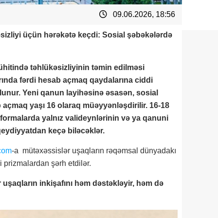
09.06.2026, 18:56
sizliyi üçün hərəkətə keçdi: Sosial şəbəkələrdə
?
itində təhlükəsizliyinin təmin edilməsi
rında fərdi hesab açmaq qaydalarına ciddi
olunur. Yeni qanun layihəsinə əsasən, sosial
 açmaq yaşı 16 olaraq müəyyənləşdirilir. 16-18
tformalarda yalnız valideynlərinin və ya qanuni
qeydiyyatdan keçə biləcəklər.
com
-a mütəxəssislər uşaqların rəqəmsal dünyadakı
i prizmalardan şərh etdilər.
 uşaqların inkişafını həm dəstəkləyir, həm də