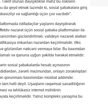
. Təklif olunan dəyişikliklər məhz bu risklərin
u da qeyd etmək lazımdır ki, sosial şəbəkələrə giriş
kəsizliyi və sağlamlığı üçün çox vacibdir”.
atformada istifadəçilər yaşlarını dəyişdirərək
ffektiv nəzarət üçün sosial şəbəkə platformaları ilə
anizmləri gücləndirilməli, valideyn nəzarəti alətləri
tifikasiya imkanları nəzərdən keçirilməlidir. Əks
və gözlənilən nəticəni verməyə bilər. Bu baxımdan
nlamalı və qanuna uyğun şəkildə hərəkət etməlidir:
ərin sosial şəbəkələrdə hesab açmasının
hdidlərdən, zərərli məzmundan, onlayn zorakılıqdan
ndən qorunması baxımından müsbət addımdır.
tam həlli deyil. Uşaqların rəqəmsal savadlılığının
lməsi və təhlükəsiz internet mühitinin
həyata keçirilməlidir. Yalnız kompleks yanaşma bu