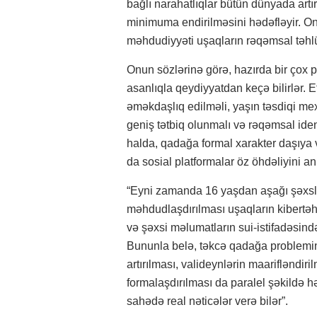
bağlı narahatlıqlar bütün dünyada artır
minimuma endirilməsini hədəfləyir. On
məhdudiyyəti uşaqların rəqəmsal təhlü
Onun sözlərinə görə, hazırda bir çox pl
asanlıqla qeydiyyatdan keçə bilirlər. E
əməkdaşlıq edilməli, yaşın təsdiqi mex
geniş tətbiq olunmalı və rəqəmsal iden
halda, qadağa formal xarakter daşıya 
da sosial platformalar öz öhdəliyini a
“Eyni zamanda 16 yaşdan aşağı şəxsl
məhdudlaşdırılması uşaqların kibertə
və şəxsi məlumatların sui-istifadəsi
Bununla belə, təkcə qadağa problemin 
artırılması, valideynlərin maarifləndiri
formalaşdırılması da paralel şəkildə 
sahədə real nəticələr verə bilər”.