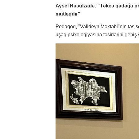
Aysel Rəsulzadə: "Təkcə qadağa pr
mütləqdir"
Pedaqoq, "Valideyn Məktəbi"nin təsis
uşaq psixologiyasına təsirlərini geniş ş