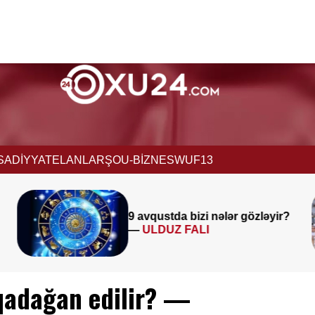
İSADİYYAT
ELANLAR
ŞOU-BİZNES
WUF13
Müəllimlərin diqqətinə!
8 a
gözləyir?
saat 11:00-dan etibarən
BAŞLADI
qadağan edilir? —