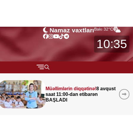
Namaz vaxtları
Bakı
32
°C
10:35
QARABAĞ
vqust
Leysan olacaq, şimşək
MÜSAHİBƏ
çaxacaq, dolu düşəcək —
MARAQLI
ƏHALİYƏ XƏBƏRDARLIQ
CƏMİYYƏT
REDAKTORUN SEÇİMİ
ÖZƏL BÖLÜM