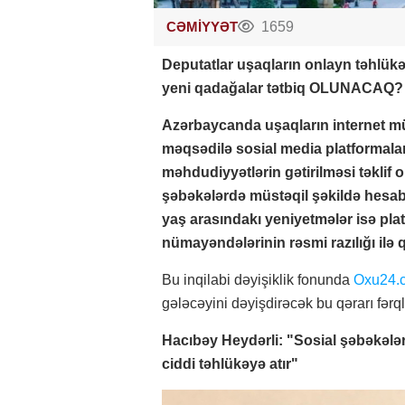
CƏMİYYƏT
1659
Deputatlar uşaqların onlayn təhlükə
yeni qadağalar tətbiq OLUNACAQ
Azərbaycanda uşaqların internet müh
məqsədilə sosial media platformala
məhdudiyyətlərin gətirilməsi təklif 
şəbəkələrdə müstəqil şəkildə hesab
yaş arasındakı yeniyetmələr isə pla
nümayəndələrinin rəsmi razılığı ilə 
Bu inqilabi dəyişiklik fonunda
Oxu24.
gələcəyini dəyişdirəcək bu qərarı fərql
Hacıbəy Heydərli: "Sosial şəbəkələr
ciddi təhlükəyə atır"