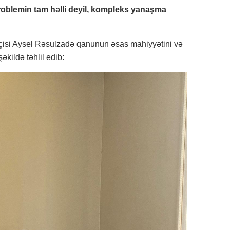
oblemin tam həlli deyil, kompleks yanaşma
çisi Aysel Rəsulzadə qanunun əsas mahiyyətini və
əkildə təhlil edib: