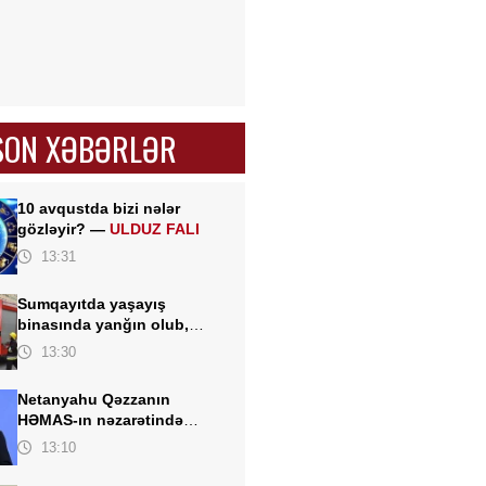
SON XƏBƏRLƏR
10 avqustda bizi nələr
gözləyir? —
ULDUZ FALI
13:31
Sumqayıtda yaşayış
binasında yanğın olub,
sakinlər təxliyə edilib
13:30
Netanyahu Qəzzanın
HƏMAS-ın nəzarətində
olmayan hissəsində
13:10
yenidənqurma işlərini
təsdiqləyib