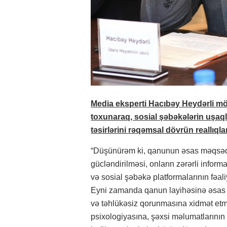
Media eksperti Hacıbəy Heydərli mö
toxunaraq, sosial şəbəkələrin uşaql
təsirlərini rəqəmsal dövrün reallıqlar
“Düşünürəm ki, qanunun əsas məqsədi
gücləndirilməsi, onların zərərli info
və sosial şəbəkə platformalarının fəal
Eyni zamanda qanun layihəsinə əsas ü
və təhlükəsiz qorunmasına xidmət etmə
psixologiyasına, şəxsi məlumatlarının t