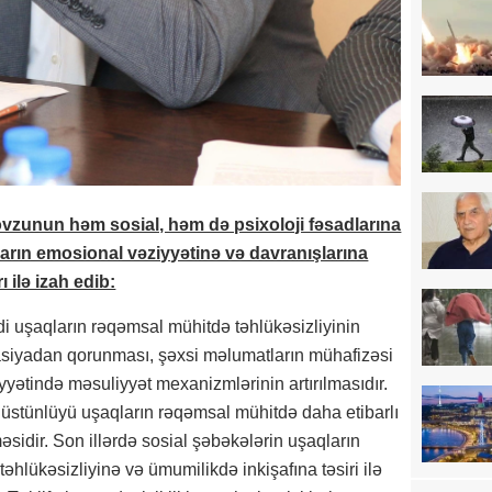
vzunun həm sosial, həm də psixoloji fəsadlarına
arın emosional vəziyyətinə və davranışlarına
ı ilə izah edib:
 uşaqların rəqəmsal mühitdə təhlükəsizliyinin
rmasiyadan qorunması, şəxsi məlumatların mühafizəsi
iyyətində məsuliyyət mexanizmlərinin artırılmasıdır.
stünlüyü uşaqların rəqəmsal mühitdə daha etibarlı
sidir. Son illərdə sosial şəbəkələrin uşaqların
əhlükəsizliyinə və ümumilikdə inkişafına təsiri ilə