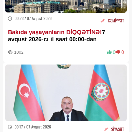
00:28 / 07 Avqust 2026
CƏMİYYƏT
Bakıda yaşayanların DİQQƏTİNƏ!
7
avqust 2026-cı il saat 00:00-dan
etibarən...
1802
0
0
00:17 / 07 Avqust 2026
SİYASƏT