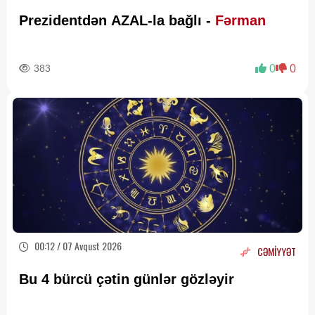
Prezidentdən AZAL-la bağlı -
Fərman
383
0
0
00:12 / 07 Avqust 2026
CƏMİYYƏT
Bu 4 bürcü çətin günlər gözləyir