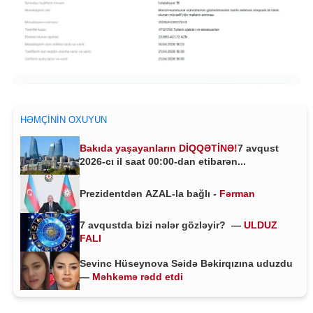
HƏMÇININ OXUYUN
Bakıda yaşayanların DİQQƏTİNƏ!
7 avqust
2026-cı il saat 00:00-dan etibarən...
Prezidentdən AZAL-la bağlı -
Fərman
7 avqustda bizi nələr gözləyir? —
ULDUZ
FALI
Sevinc Hüseynova Səidə Bəkirqızına uduzdu
—
Məhkəmə rədd etdi