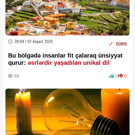
09:04 / 07 Avqust 2026
DÜNYA
Bu bölgədə insanlar fit çalaraq ünsiyyət
qurur:
əsrlərdir yaşadılan unikal dil
65
0
0