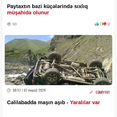
Paytaxtın bəzi küçələrində sıxlıq
müşahidə olunur
60
0
0
08:57 / 07 Avqust 2026
CƏMİYYƏT
Cəlilabadda maşın aşıb -
Yaralılar var