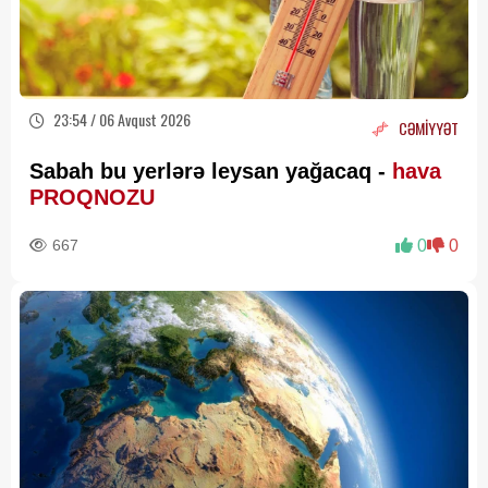
23:54 / 06 Avqust 2026
CƏMİYYƏT
Sabah bu yerlərə leysan yağacaq -
hava
PROQNOZU
667
0
0