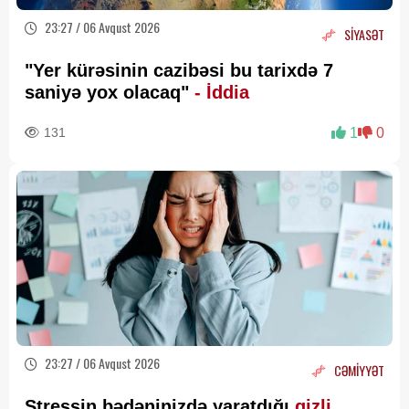
23:27 / 06 Avqust 2026
SİYASƏT
"Yer kürəsinin cazibəsi bu tarixdə 7
saniyə yox olacaq"
- İddia
131
1
0
23:27 / 06 Avqust 2026
CƏMİYYƏT
Stressin bədəninizdə yaratdığı
gizli