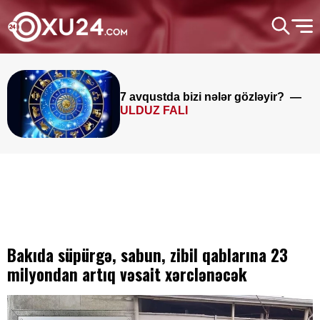
7 avqustda bizi nələr gözləyir? —
ULDUZ FALI
Bakıda süpürgə, sabun, zibil qablarına 23
milyondan artıq vəsait xərclənəcək