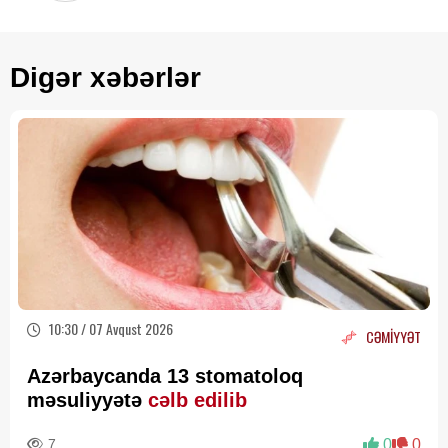
Digər xəbərlər
10:30 / 07 Avqust 2026
CƏMİYYƏT
Azərbaycanda 13 stomatoloq
məsuliyyətə
cəlb edilib
7
0
0