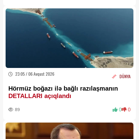
23:05 / 06 Avqust 2026
DÜNYA
Hörmüz boğazı ilə bağlı razılaşmanın
DETALLARI açıqlandı
89
0
0