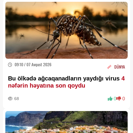
09:10 / 07 Avqust 2026
DÜNYA
Bu ölkədə ağcaqanadların yaydığı virus
4
nəfərin həyatına son qoydu
68
0
0