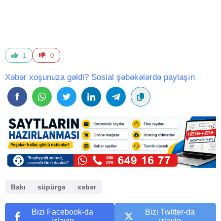
1
0
Xəbər xoşunuza gəldi? Sosial şəbəkələrdə paylaşın
Bakı
süpürgə
xəbər
Bizi Facebook-da
Bizi Twitter-da
izləyin
izləyin