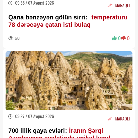
09:38 / 07 Avqust 2026
MARAQLI
Qana bənzəyən gölün sirri:
temperaturu
78 dərəcəyə çatan isti bulaq
58
0
0
09:27 / 07 Avqust 2026
MARAQLI
700 illik qaya evləri:
İranın Şərqi