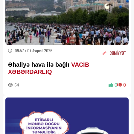
09:57 / 07 Avqust 2026
CƏMİYYƏT
Əhaliyə hava ilə bağlı
VACİB
XƏBƏRDARLIQ
54
0
0