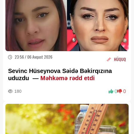
23:56 / 06 Avqust 2026
HÜQUQ
Sevinc Hüseynova Səidə Bəkirqızına
uduzdu —
Məhkəmə rədd etdi
180
0
0