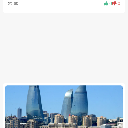
60
0
0