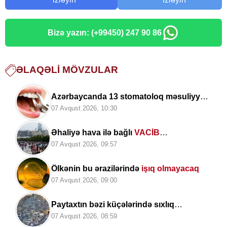
Bizə yazın: (+99450) 247 90 86
ƏLAQƏLI MÖVZULAR
Azərbaycanda 13 stomatoloq məsuliyyətə
cəlb edilib
07 Avqust 2026, 10:30
Əhaliyə hava ilə bağlı
VACİB
XƏBƏRDARLIQ
07 Avqust 2026, 09:57
Ölkənin bu ərazilərində
işıq olmayacaq
07 Avqust 2026, 09:00
Paytaxtın bəzi küçələrində sıxlıq
müşahidə olunur
07 Avqust 2026, 08:59