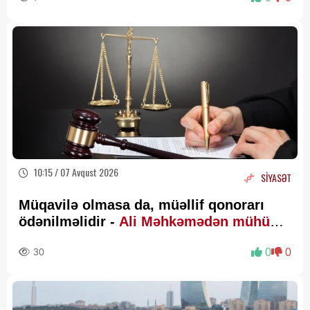
10:15 / 07 Avqust 2026
SİYASƏT
Müqavilə olmasa da, müəllif qonorarı
ödənilməlidir -
Ali Məhkəmədən mühüm
qərar
30
0
0