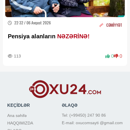
22:32 / 06 Avqust 2026
CƏMİYYƏT
Pensiya alanların
NƏZƏRİNƏ!
113
0
0
KEÇİDLƏR
ƏLAQƏ
Tel: (+99450) 247 90 86
Ana səhifə
E-mail: oxucomsayti @gmail.com
HAQQIMIZDA