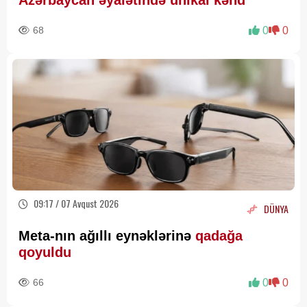
Azərbaycan əyalətində unikal kənd
68
0
0
09:17 / 07 Avqust 2026
DÜNYA
Meta-nın ağıllı eynəklərinə
qadağa
qoyuldu
66
0
0