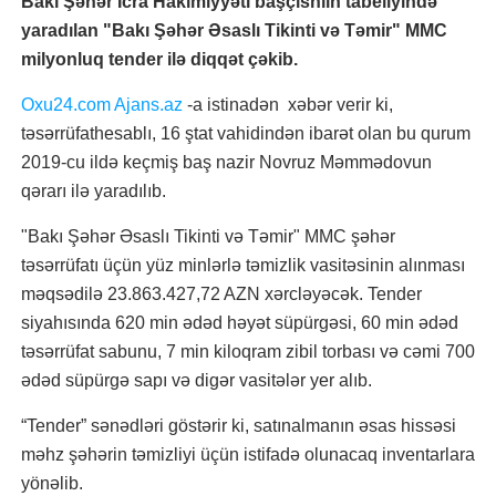
Bakı Şəhər İcra Hakimiyyəti başçısnıın tabeliyində
yaradılan "Bakı Şəhər Əsaslı Tikinti və Təmir" MMC
milyonluq tender ilə diqqət çəkib.
Oxu24.com
Ajans.az
-a istinadən xəbər verir ki,
təsərrüfathesablı, 16 ştat vahidindən ibarət olan bu qurum
2019-cu ildə keçmiş baş nazir Novruz Məmmədovun
qərarı ilə yaradılıb.
"Bakı Şəhər Əsaslı Tikinti və Təmir" MMC şəhər
təsərrüfatı üçün yüz minlərlə təmizlik vasitəsinin alınması
məqsədilə 23.863.427,72 AZN xərcləyəcək. Tender
siyahısında 620 min ədəd həyət süpürgəsi, 60 min ədəd
təsərrüfat sabunu, 7 min kiloqram zibil torbası və cəmi 700
ədəd süpürgə sapı və digər vasitələr yer alıb.
“Tender” sənədləri göstərir ki, satınalmanın əsas hissəsi
məhz şəhərin təmizliyi üçün istifadə olunacaq inventarlara
yönəlib.