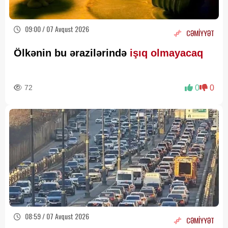
09:00 / 07 Avqust 2026
CƏMİYYƏT
Ölkənin bu ərazilərində
işıq olmayacaq
72
0
0
08:59 / 07 Avqust 2026
CƏMİYYƏT