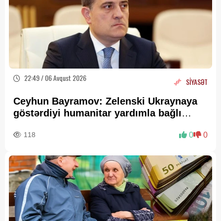
22:49 / 06 Avqust 2026
SİYASƏT
Ceyhun Bayramov: Zelenski Ukraynaya
göstərdiyi humanitar yardımla bağlı
Prezident İlham Əliyevə təşəkkür edib
118
0
0