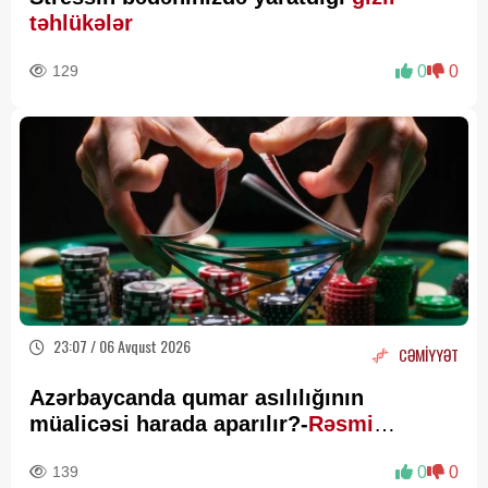
təhlükələr
129
0
0
23:07 / 06 Avqust 2026
CƏMİYYƏT
Azərbaycanda qumar asılılığının
müalicəsi harada aparılır?-
Rəsmi
Açıqlama
139
0
0