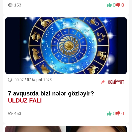
153
0
0
00:02 / 07 Avqust 2026
CƏMİYYƏT
7 avqustda bizi nələr gözləyir? —
ULDUZ FALI
453
0
0