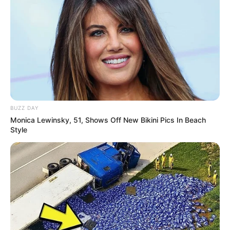
BUZZ DAY
Monica Lewinsky, 51, Shows Off New Bikini Pics In Beach
21:43 / 06 Avqust 2026
CƏMİYYƏT
Style
Əhalinin diqqətinə! Bu tarixdən havalar
SƏRİNLƏŞİR
74
0
0