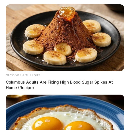
İcra başçısı üç qurumu birləşdirdi,
yeni rəis təyin etdi -
FOTO
GLYCOGEN SUPPORT
Columbus Adults Are Fixing High Blood Sugar Spikes At
Home (Recipe)
Həbsxanada özünə ad günü edən general -
DOSYE