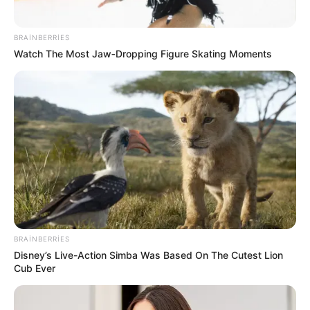
7 avqustda bizi nələr gözləyir? —
ULDUZ FALI
BRAINBERRIES
Watch The Most Jaw‑Dropping Figure Skating Moments
126
0
0
BRAINBERRIES
23:56 / 06 Avqust 2026
HÜQUQ
Disney’s Live-Action Simba Was Based On The Cutest Lion
Cub Ever
Sevinc Hüseynova Səidə Bəkirqızına
uduzdu —
Məhkəmə rədd etdi