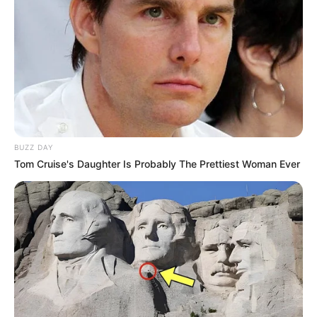
20:59 / 06 Avqust 2026
DÜNYA
TƏCİLİ!
Türkiyə
qırıcıları havaya qaldırdı
- Nə baş verir?
82
0
0
BUZZ DAY
Tom Cruise's Daughter Is Probably The Prettiest Woman Ever