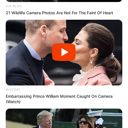
OHI BLOG
21 Wildlife Camera Photos Are Not For The Faint Of Heart
00:12 / 07 Avqust 2026
CƏMİYYƏT
Bu 4 bürcü çətin günlər gözləyir
44
0
0
BUZZDAY
Embarrassing Prince William Moment Caught On Camera
(Watch)