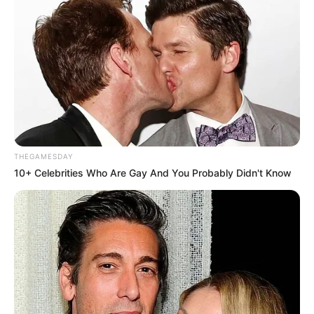
19:30 / 06 Avqust 2026
CƏMİYYƏT
Xanım Sultanova yüksək vəzifəyə təyin
edildi
THEGAMESDAY
10+ Celebrities Who Are Gay And You Probably Didn't Know
94
0
0