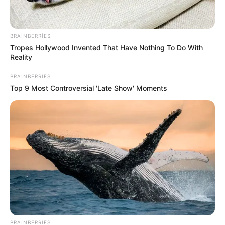
BRAINBERRIES
Tropes Hollywood Invented That Have Nothing To Do With
Reality
BRAINBERRIES
Top 9 Most Controversial 'Late Show' Moments
23:27 / 06 Avqust 2026
SİYASƏT
"Yer kürəsinin cazibəsi bu tarixdə 7
saniyə yox olacaq"
- İddia
32
0
0
BRAINBERRIES