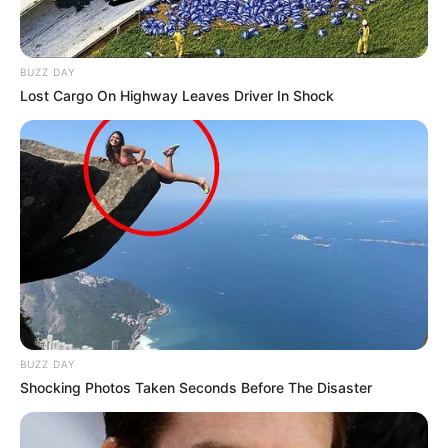
BUZZ DAY
Lost Cargo On Highway Leaves Driver In Shock
21:12 / 06 Avqust 2026
CƏMİYYƏT
Bakıda bu dahilərin heykəlləri yoxdur
-
Nazirə müraciət edildi
215
0
0
BUZZ DAY
Shocking Photos Taken Seconds Before The Disaster