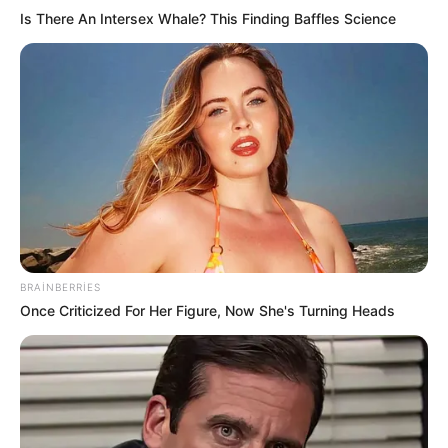
Is There An Intersex Whale? This Finding Baffles Science
23:27 / 06 Avqust 2026
CƏMİYYƏT
Stressin bədəninizdə yaratdığı
gizli
təhlükələr
46
0
0
BRAINBERRIES
Once Criticized For Her Figure, Now She's Turning Heads