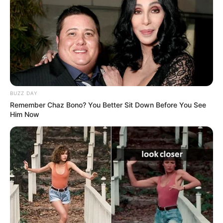
67
0
0
BUZZ DAY
Remember Chaz Bono? You Better Sit Down Before You See
Him Now
19:59 / 06 Avqust 2026
CƏMİYYƏT
Bu məktəblər üzrə vakansiya seçimi
başlayır
67
0
0