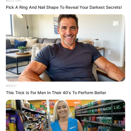
BUZZ DAY
Pick A Ring And Nail Shape To Reveal Your Darkest Secrets!
0
0
Xəbər xoşunuza gəldi? Sosial şəbəkələrdə paylaşın
MEDVI
This Trick Is For Men In Their 40's To Perform Better
general-leytenant Rövşən Əkbərov
həbs
krimianl
Bizi Facebook-da
Bizi Twitter-da
izləyin
izləyin