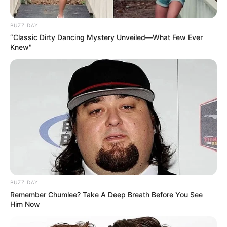
BUZZ DAY
“Classic Dirty Dancing Mystery Unveiled—What Few Ever
Knew"
19:37 / 06 Avqust 2026
CƏMİYYƏT
Nazirlik küləklə bağlı XƏBƏRDARLIQ
ETDİ -
Dənizə GİRMƏYİN
78
0
0
BUZZ DAY
Remember Chumlee? Take A Deep Breath Before You See
Him Now