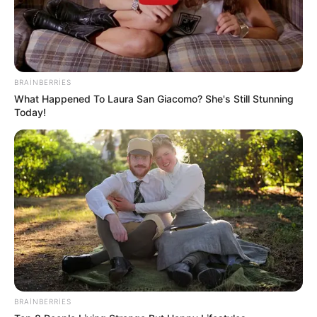
22:32 / 06 Avqust 2026
CƏMİYYƏT
Pensiya alanların
NƏZƏRİNƏ!
BRAINBERRIES
What Happened To Laura San Giacomo? She's Still Stunning
73
0
0
Today!
22:20 / 06 Avqust 2026
KRİMİNAL
BRAINBERRIES