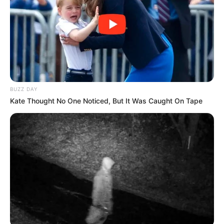
BUZZ DAY
Kate Thought No One Noticed, But It Was Caught On Tape
00:17 / 07 Avqust 2026
SİYASƏT
Prezidentdən AZAL-la bağlı -
Fərman
117
0
0