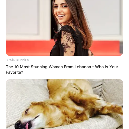
60
0
0
BRAINBERRIES
The 10 Most Stunning Women From Lebanon - Who Is Your
Favorite?
23:54 / 06 Avqust 2026
CƏMİYYƏT
Sabah bu yerlərə leysan yağacaq -
hava
PROQNOZU
248
0
0