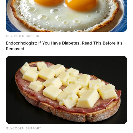
GLYCOGEN SUPPORT
Endocrinologist: If You Have Diabetes, Read This Before It's
Removed!
CƏMİYYƏT
2432
04.06.2026, 16:34
Hazırda həbsdə olan general-leytenant Rövşən
Əkbərovun doğum günüdür.
GLYCOGEN SUPPORT