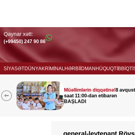
Qaynar xətt:
(+99450) 247 90 86
SİYASƏT
DÜNYA
KRİMİNAL
HƏRBİ
İDMAN
HÜQUQ
TİBB
İQT
Müəllimlərin diqqətinə!
8 avqust
saat 11:00-dan etibarən
BAŞLADI
general-leytenant Röv