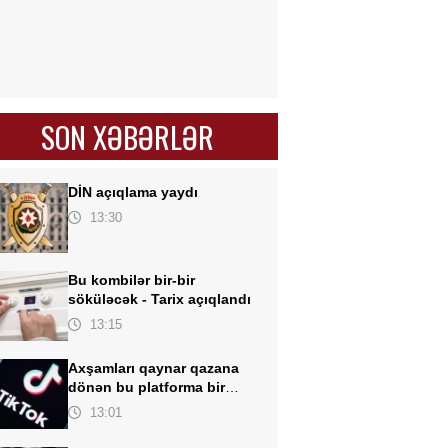
SON XƏBƏRLƏR
DİN açıqlama yaydı
13:30
Bu kombilər bir-bir
söküləcək -
Tarix açıqlandı
13:15
Axşamları qaynar qazana
dönən bu platforma bir
zümrə qadınlarla dolu olur...
13:01