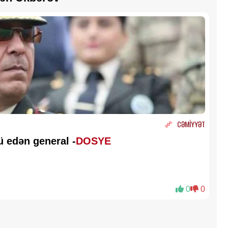
CƏMİYYƏT
 edən general -
DOSYE
0
0