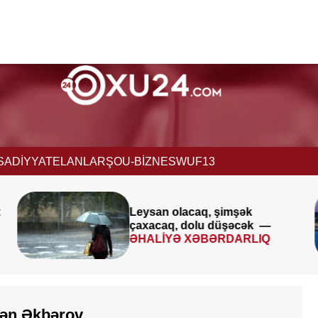
İSADİYYAT
ELANLAR
ŞOU-BİZNES
WUF13
Leysan olacaq, şimşək
çaxacaq, dolu düşəcək —
ƏHALİYƏ XƏBƏRDARLIQ
şən Əkbərov