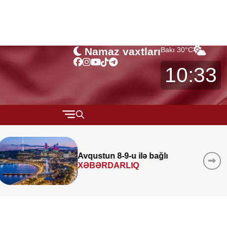
Namaz vaxtları
Bakı
30
°C
10:33
QARABAĞ
MÜSAHİBƏ
Avqustun 8-9-u ilə bağlı
XƏBƏRDARLIQ
MARAQLI
CƏMİYYƏT
REDAKTORUN SEÇİMİ
ÖZƏL BÖLÜM