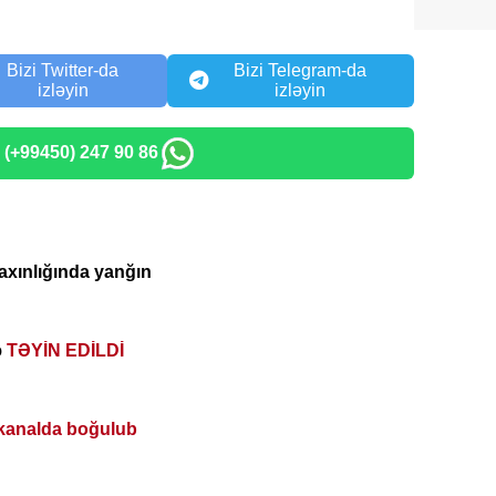
Bizi Twitter-da
Bizi Telegram-da
izləyin
izləyin
: (+99450) 247 90 86
axınlığında yanğın
ə
TƏYİN EDİLDİ
kanalda boğulub