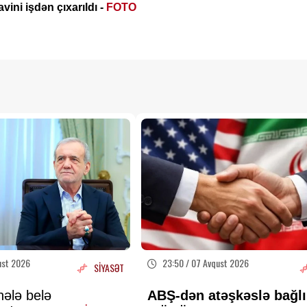
vini işdən çıxarıldı -
FOTO
ust 2026
23:50 / 07 Avqust 2026
SİYASƏT
hələ belə
ABŞ-dən atəşkəslə bağlı