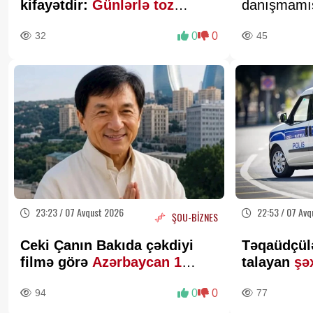
kifayətdir:
Günlərlə toz
danışmamış
yığılmır
açıqlamala
32
0
0
45
23:23 / 07 Avqust 2026
22:53 / 07 Avq
ŞOU-BİZNES
Ceki Çanın Bakıda çəkdiyi
Təqaüdçül
filmə görə
Azərbaycan 1
talayan
şə
milyon dollar ödəyə bilər?
94
0
0
77