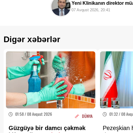
Yeni Klinikanın direktor müa
07 Avqust 2026, 20:41
Digər xəbərlər
01:58 / 08 Avqust 2026
01:32 / 08 Avq
DÜNYA
Güzgüyə bir damcı çəkmək
Pezeşkian 