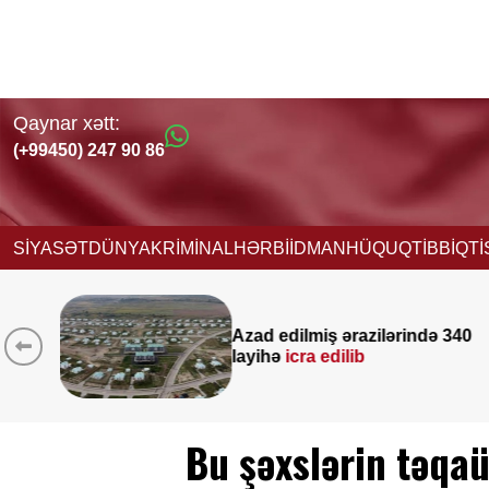
Qaynar xətt:
(+99450) 247 90 86
SİYASƏT
DÜNYA
KRİMİNAL
HƏRBİ
İDMAN
HÜQUQ
TİBB
İQT
lərində 340
Yeni vəzifəyə təyinat a
Nağdəliyevin DOSYES
Bu şəxslərin təqaü