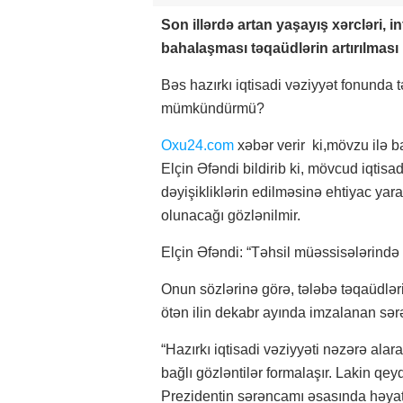
Son illərdə artan yaşayış xərcləri, i
bahalaşması təqaüdlərin artırılmas
Bəs hazırkı iqtisadi vəziyyət fonunda t
mümkündürmü?
Oxu24.com
xəbər verir ki,mövzu ilə 
Elçin Əfəndi bildirib ki, mövcud iqtis
dəyişikliklərin edilməsinə ehtiyac yara
olunacağı gözlənilmir.
Elçin Əfəndi: “Təhsil müəssisələrində p
Onun sözlərinə görə, tələbə təqaüdlər
ötən ilin dekabr ayında imzalanan sər
“Hazırkı iqtisadi vəziyyəti nəzərə ala
bağlı gözləntilər formalaşır. Lakin qeyd
Prezidentin sərəncamı əsasında həyata