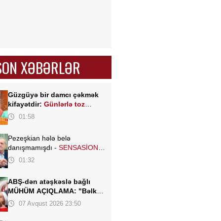
SON XƏBƏRLƏR
Güzgüyə bir damcı çəkmək
kifayətdir:
Günlərlə toz
yığılmır
01:58
Pezeşkian hələ belə
danışmamışdı -
SENSASİON
açıqlamalar verdi
01:32
ABŞ-dən atəşkəslə bağlı
MÜHÜM AÇIQLAMA: "Bəlkə
də elə bu gün"
07 Avqust 2026 23:50