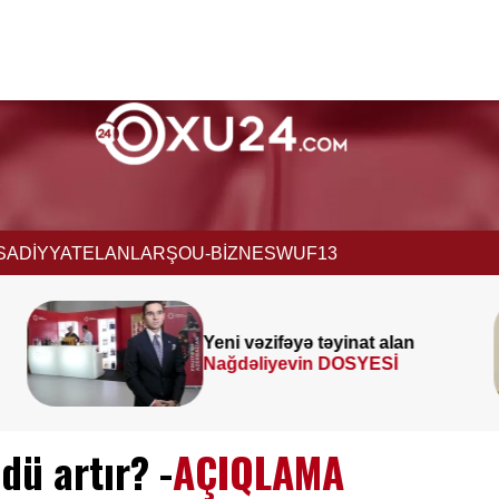
İSADİYYAT
ELANLAR
ŞOU-BİZNES
WUF13
lan
Prezident
SƏRƏNCAM
İ
İMZALADI
dü artır? -
AÇIQLAMA