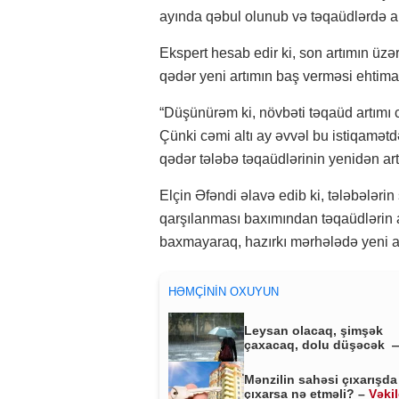
ayında qəbul olunub və təqaüdlərdə ar
Ekspert hesab edir ki, son artımın üz
qədər yeni artımın baş verməsi ehtimal
“Düşünürəm ki, növbəti təqaüd artımı ca
Çünki cəmi altı ay əvvəl bu istiqamət
qədər tələbə təqaüdlərinin yenidən art
Elçin Əfəndi əlavə edib ki, tələbələrin 
qarşılanması baxımından təqaüdlərin ar
baxmayaraq, hazırkı mərhələdə yeni ar
HƏMÇININ OXUYUN
Leysan olacaq, şimşək
çaxacaq, dolu düşəcək 
ƏHALİYƏ XƏBƏRDARLIQ
Mənzilin sahəsi çıxarışda
çıxarsa nə etməli? –
Vəki