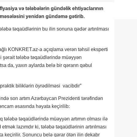
nflyasiya və tələbələrin gündəlik ehtiyaclarının
ı məsələsini yenidən gündəmə gətirib.
ələbə təqaüdlərinin bu ilin sonuna qədər artırılması
bağlı KONKRET.az-a açıqlama verən təhsil eksperti
adi şərait tələbə təqaüdlərində müəyyən
tsa da, yaxın aylarda belə bir qərarın qəbul
raktik biliklərin öyrədilməsi vacibdir”
ində son artım Azərbaycan Prezidenti tərəfindən
əncam əsasında həyata keçirilib:
raq tələbə təqaüdlərində müəyyən artımın olması ilə
 etmək lazımdır ki, tələbə təqaüdlərinin artırılması
 keçirilir. Sonuncu belə qərar ötən ilin dekabr