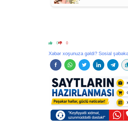
MÜHÜM AÇIQLAMA
0
0
Xəbər xoşunuza gəldi? Sosial şəbəkə