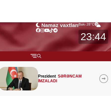
Namaz vaxtları
Bakı
28
°C
23:44
QARABAĞ
MTK-ların mənzil sahəsini
MÜSAHİBƏ
çöldən-çölə ölçməsi
MARAQLI
qanunidirmi? –
Hüquqşünas
xəbərdarlıq edir
CƏMİYYƏT
REDAKTORUN SEÇİMİ
ÖZƏL BÖLÜM