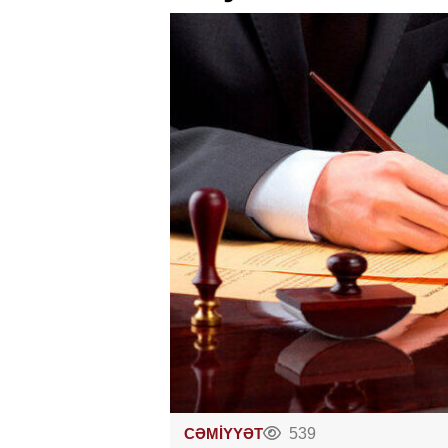
CƏMİYYƏT
539