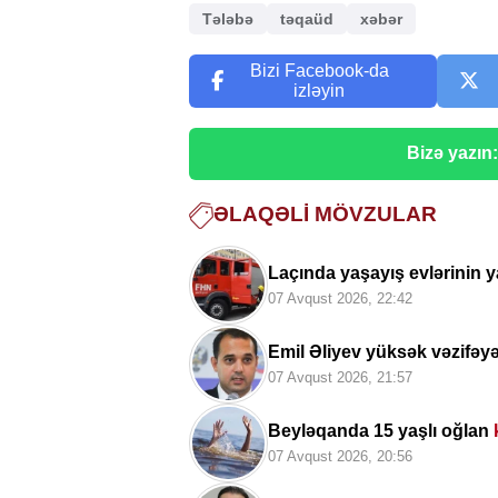
Tələbə
təqaüd
xəbər
Bizi Facebook-da
izləyin
Bizə yazın
ƏLAQƏLI MÖVZULAR
Laçında yaşayış evlərinin y
07 Avqust 2026, 22:42
Emil Əliyev yüksək vəzifəy
07 Avqust 2026, 21:57
Beyləqanda 15 yaşlı oğlan
07 Avqust 2026, 20:56