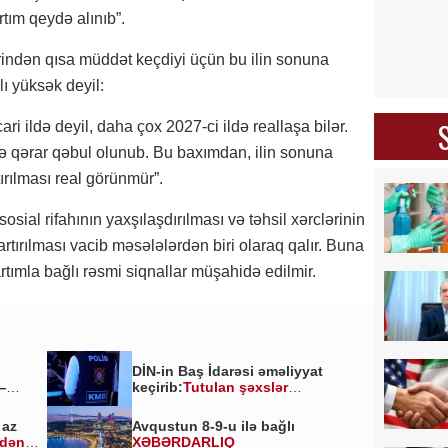
tım qeydə alınıb”.
ərindən qısa müddət keçdiyi üçün bu ilin sonuna
ı yüksək deyil:
ri ildə deyil, daha çox 2027-ci ildə reallaşa bilər.
də qərar qəbul olunub. Bu baxımdan, ilin sonuna
ırılması real görünmür”.
sosial rifahının yaxşılaşdırılması və təhsil xərclərinin
tırılması vacib məsələlərdən biri olaraq qalır. Buna
tımla bağlı rəsmi siqnallar müşahidə edilmir.
DİN-in Baş İdarəsi əməliyyat
—
keçirib:
Tutulan şəxslər
kimlərdir?
 az
Avqustun 8-9-u ilə bağlı
ldən
XƏBƏRDARLIQ