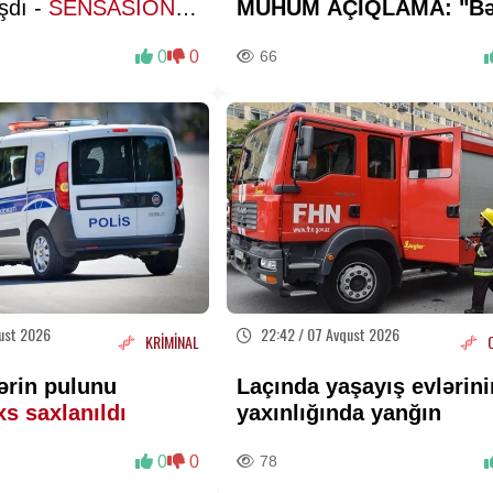
dı -
SENSASİON
MÜHÜM AÇIQLAMA: "Bə
r verdi
də elə bu gün"
0
0
66
ust 2026
22:42 / 07 Avqust 2026
KRİMİNAL
ərin pulunu
Laçında yaşayış evlərini
xs saxlanıldı
yaxınlığında yanğın
0
0
78