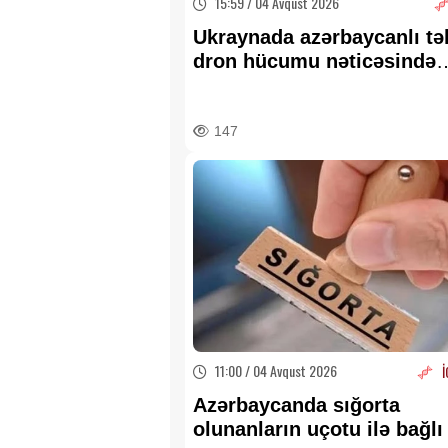
15:59 / 04 Avqust 2026
Ukraynada azərbaycanlı tə
dron hücumu nəticəsində
yaralandı
147
11:00 / 04 Avqust 2026
İ
Azərbaycanda sığorta
olunanların uçotu ilə bağl