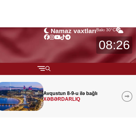
Namaz vaxtları
Bakı
30
°C
08:26
QARABAĞ
MÜSAHİBƏ
Azad edilmiş ərazilərində 340
layihə
icra edilib
MARAQLI
CƏMİYYƏT
REDAKTORUN SEÇİMİ
ÖZƏL BÖLÜM