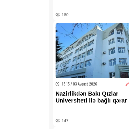
QAYDA
180
18:15 / 03 Avqust 2026
Nazirlikdən Bakı Qızlar
Universiteti ilə bağlı qərar
Tələbələrin aqibəti bəlli o
147