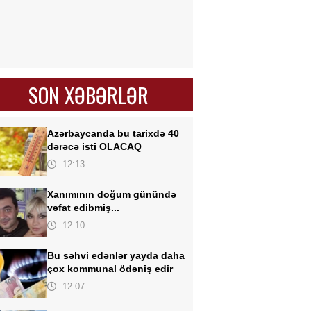
SON XƏBƏRLƏR
Azərbaycanda bu tarixdə 40
dərəcə isti OLACAQ
12:13
Xanımının doğum günündə
vəfat edibmiş...
12:10
Bu səhvi edənlər yayda daha
çox kommunal
ödəniş edir
12:07