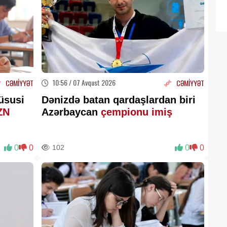
10:56 / 07 Avqust 2026
CƏMİYYƏT
CƏMİYYƏT
xüsusi
Dənizdə batan qardaşlardan biri
AZN
Azərbaycan
çempionu imiş
0
0
102
0
0