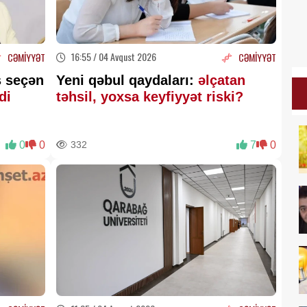
16:55 / 04 Avqust 2026
CƏMİYYƏT
CƏMİYYƏT
s seçən
Yeni qəbul qaydaları:
əlçatan
tdi
təhsil, yoxsa keyfiyyət riski?
0
0
332
7
0