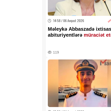
14:58 / 06 Avqust 2026
Məleykə Abbaszadə ixtisa
abituriyentlərə
müraciət e
119