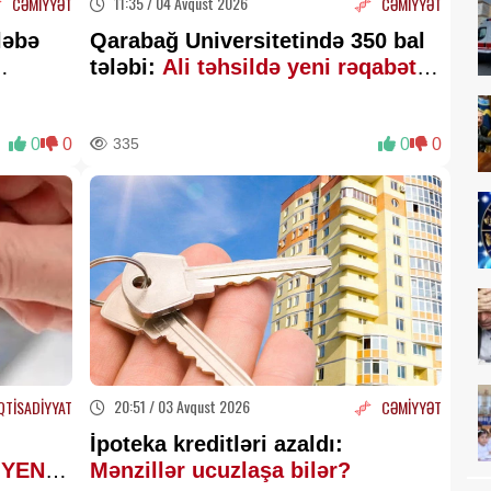
11:35 / 04 Avqust 2026
CƏMİYYƏT
CƏMİYYƏT
ləbə
Qarabağ Universitetində 350 bal
tələbi:
Ali təhsildə yeni rəqabət
mühiti yaranır – Ekspertdən
AÇIQLAMA
0
0
335
0
0
20:51 / 03 Avqust 2026
QTİSADİYYAT
CƏMİYYƏT
İpoteka kreditləri azaldı:
ı
YENİ
Mənzillər ucuzlaşa bilər?