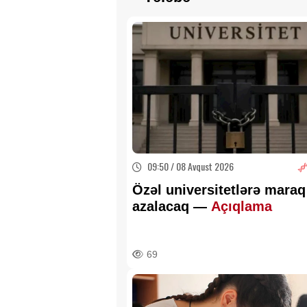
09:50 / 08 Avqust 2026
Özəl universitetlərə maraq
azalacaq —
Açıqlama
69