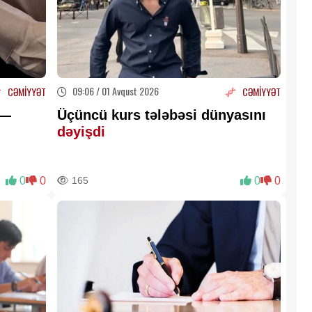
09:06 / 01 Avqust 2026
CƏMİYYƏT
CƏMİYYƏT
 —
Üçüncü kurs tələbəsi dünyasını
dəyişdi
0
0
165
0
0