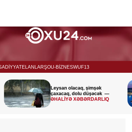
İSADİYYAT
ELANLAR
ŞOU-BİZNES
WUF13
Avqustun 8-9-u ilə bağlı
XƏBƏRDARLIQ