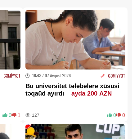
18:43 / 07 Avqust 2026
CƏMİYYƏT
CƏMİYYƏT
Bu universitet tələbələrə xüsusi
təqaüd ayırdı –
ayda 200 AZN
0
1
127
0
0