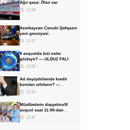
Ağır qəza:
Ölən var
11:59
Azərbaycan Cənubi Qafqazın
yeni geosiyasi
arxitekturasını formalaşdırır –
11:57
RƏY
9 avqustda bizi nələr
gözləyir? —
ULDUZ FALI
11:50
Ad dəyişdiriləndə kredit
borcları sıfırlanır? —
Açıqlama
11:50
Müəllimlərin diqqətinə!
8
avqust saat 11:00-dan
etibarən BAŞLADI
11:47