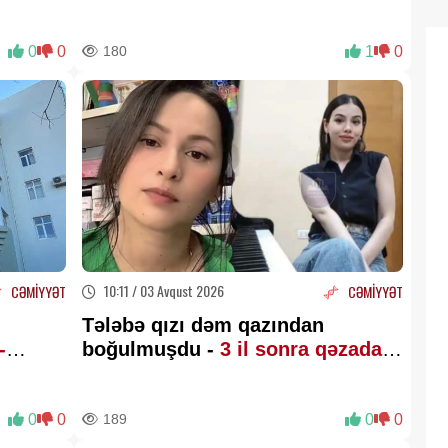
0
0
180
1
0
10:11 / 03 Avqust 2026
CƏMİYYƏT
CƏMİYYƏT
Tələbə qızı dəm qazından
-
boğulmuşdu -
3 il sonra qəzada
ldu
öldü
0
0
189
0
0