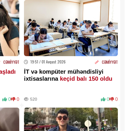
19:51 / 01 Avqust 2026
CƏMİYYƏT
CƏMİYYƏT
aşladı
İT və kompüter mühəndisliyi
ixtisaslarına
keçid balı 150 oldu
0
0
520
0
0