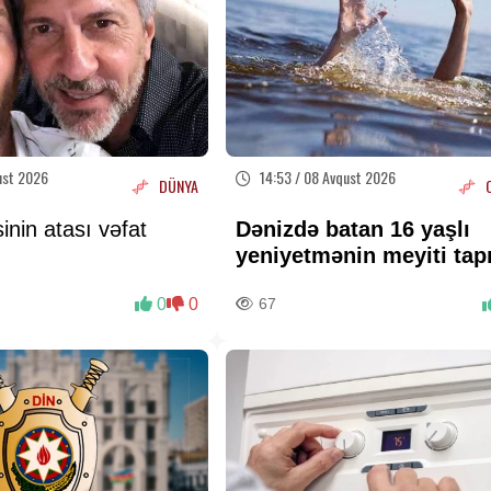
ust 2026
14:53 / 08 Avqust 2026
DÜNYA
inin atası vəfat
Dənizdə batan 16 yaşlı
yeniyetmənin meyiti tap
0
0
67