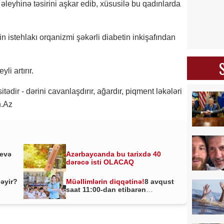
əleyhinə təsirini aşkar edib, xüsusilə bu qadınlarda
yin istehlakı orqanizmi şəkərli diabetin inkişafından
li artırır.
tədir - dərini cavanlaşdırır, ağardır, piqment ləkələri
n.Az
yevə
Azərbaycanda bu tarixdə 40
dərəcə isti OLACAQ
ləyir?
Müəllimlərin diqqətinə!
8 avqust
saat 11:00-dan etibarən
BAŞLADI