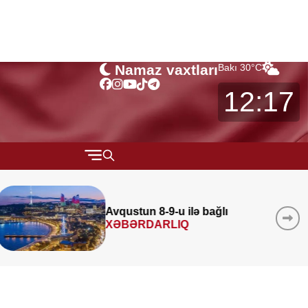
Namaz vaxtları
Bakı
30
°C
12:17
QARABAĞ
MÜSAHİBƏ
Azad edilmiş ərazilərində 340
layihə
icra edilib
MARAQLI
CƏMİYYƏT
REDAKTORUN SEÇİMİ
ÖZƏL BÖLÜM