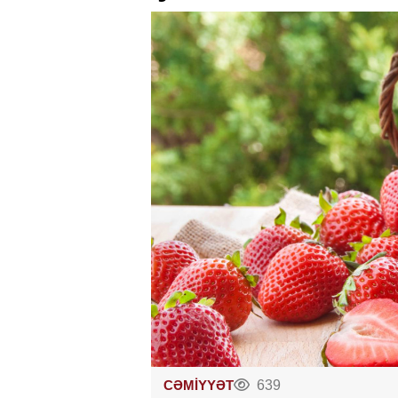
CƏMİYYƏT
639