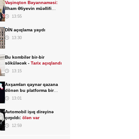
Vaşinqton Bəyannaməsi:
İlham Əliyevin müəllifi
olduğu sülh gündəliyinin
13:55
beynəlxalq miqyasda təsdiqi
DİN açıqlama yaydı
13:30
Bu kombilər bir-bir
söküləcək -
Tarix açıqlandı
13:15
Axşamları qaynar qazana
dönən bu platforma bir
zümrə qadınlarla dolu olur...
13:01
Avtomobil işıq dirəyinə
çırpıldı:
ölən var
12:59