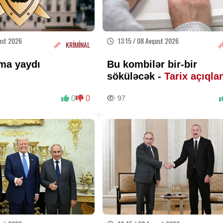
ust 2026
13:15 / 08 Avqust 2026
KRİMİNAL
ma yaydı
Bu kombilər bir-bir
söküləcək -
Tarix açıqla
0
0
97