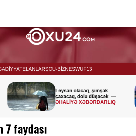
İSADİYYAT
ELANLAR
ŞOU-BİZNES
WUF13
Avqustun 8-9-u ilə bağlı
—
XƏBƏRDARLIQ
ən 7 faydası