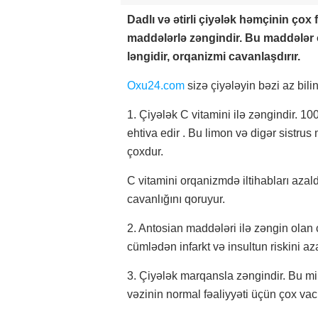
Dadlı və ətirli çiyələk həmçinin çox
maddələrlə zəngindir. Bu maddələr
ləngidir, orqanizmi cavanlaşdırır.
Oxu24.com
sizə çiyələyin bəzi az bili
1. Çiyələk C vitamini ilə zəngindir. 1
ehtiva edir . Bu limon və digər sistru
çoxdur.
C vitamini orqanizmdə iltihabları azald
cavanlığını qoruyur.
2. Antosian maddələri ilə zəngin olan 
cümlədən infarkt və insultun riskini aza
3. Çiyələk marqansla zəngindir. Bu mi
vəzinin normal fəaliyyəti üçün çox vaci