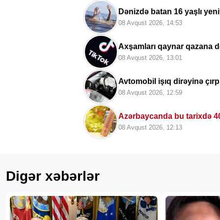
Dənizdə batan 16 yaşlı yeni
08 Avqust 2026, 14:53
Axşamları qaynar qazana dönən bu platfor
olur...
08 Avqust 2026, 13:01
Avtomobil işıq dirəyinə çırpı
08 Avqust 2026, 12:59
Azərbaycanda bu tarixdə 4
08 Avqust 2026, 12:13
Digər xəbərlər