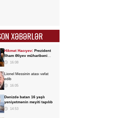
SON XƏBƏRLƏR
Hikmət Hacıyev:
Prezident
İlham Əliyev müharibəni
qazandı, eyni zamanda sülhü
16:08
də qazandı - VİDEO
Lionel Messinin atası vəfat
edib
16:05
Dənizdə batan 16 yaşlı
yeniyetmənin meyiti tapılıb
14:53