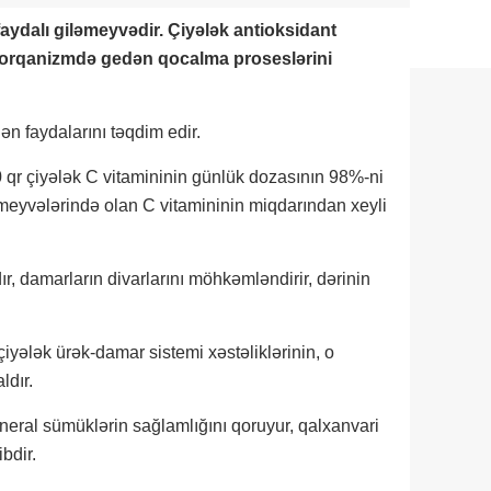
 faydalı giləmeyvədir. Çiyələk antioksidant
 orqanizmdə gedən qocalma proseslərini
nən faydalarını təqdim edir.
00 qr çiyələk C vitamininin günlük dozasının 98%-ni
s meyvələrində olan C vitamininin miqdarından xeyli
ır, damarların divarlarını möhkəmləndirir, dərinin
çiyələk ürək-damar sistemi xəstəliklərinin, o
ldır.
neral sümüklərin sağlamlığını qoruyur, qalxanvari
bdir.