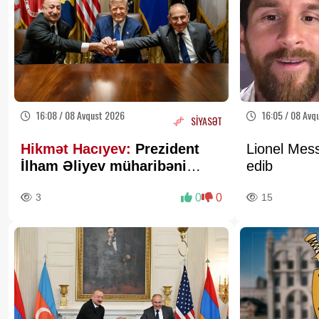
16:08 / 08 Avqust 2026
16:05 / 08 Avq
SİYASƏT
Hikmət Hacıyev:
Prezident
Lionel Mess
İlham Əliyev müharibəni
edib
qazandı, eyni zamanda sülhü
3
0
0
15
də qazandı - VİDEO