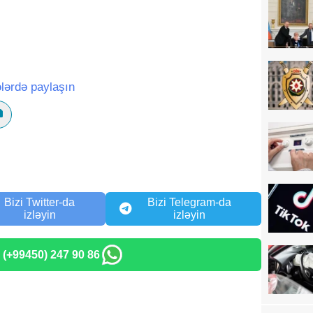
lərdə paylaşın
Bizi Twitter-da
Bizi Telegram-da
izləyin
izləyin
: (+99450) 247 90 86