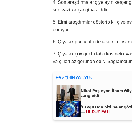
4. Son araşdırmalar çiyələyin xərçəng 
süd vəzi xərçənginə aiddir.
5. Elmi araşdırmlar göstərib ki, çiyələ
qoruyur.
6. Çiyələk güclü afrodiziakdır - cinsi mey
7. Çiyələk çox güclü təbii kosmetik vasi
və çilləri az görünən edir. Saglamolu
HƏMÇININ OXUYUN
Nikol Paşinyan İlham Əli
zəng etdi
9 avqustda bizi nələr göz
—
ULDUZ FALI