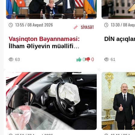
13:55 / 08 Avqust 2026
13:30 / 08 Avq
SİYASƏT
Vaşinqton Bəyannaməsi:
DİN açıqla
İlham Əliyevin müəllifi
olduğu sülh gündəliyinin
63
0
0
61
beynəlxalq miqyasda təsdiqi