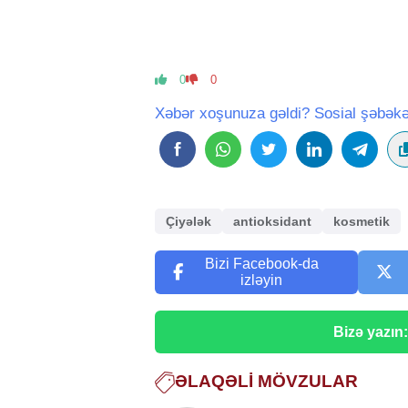
0
0
Xəbər xoşunuza gəldi? Sosial şəbəkə
Çiyələk
antioksidant
kosmetik
Bizi Facebook-da
izləyin
Bizə yazın
ƏLAQƏLI MÖVZULAR