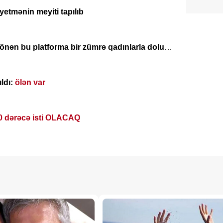
yetmənin meyiti tapılıb
ma bir zümrə qadınlarla dolu
ldı:
ölən var
0 dərəcə isti OLACAQ