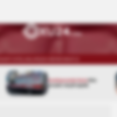
İSADİYYAT
ELANLAR
ŞOU-BİZNES
WUF13
Azərbaycanda faciə:
Ərlə
arvadın meyiti tapıldı