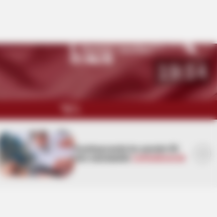
Namaz vaxtları
Bakı
27
°C
19:14
QARABAĞ
MÜSAHİBƏ
Azərbaycanda bu şəxslər 50
min manatadək
cərimələnəcək
MARAQLI
CƏMİYYƏT
REDAKTORUN SEÇİMİ
ÖZƏL BÖLÜM