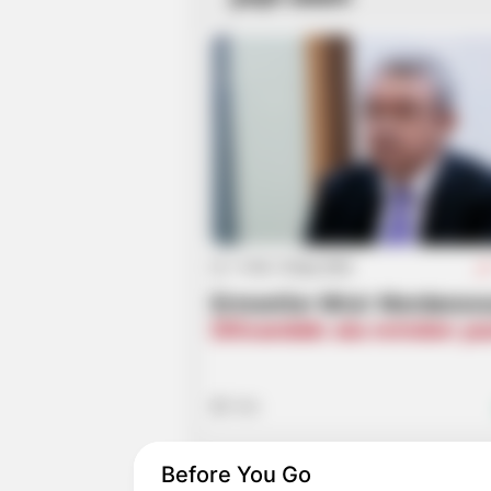
17:48 / 19 İyun 2026
Ermənilər Misir Mərdanov
Dilicandakı ata evindən ya
561
Before You Go