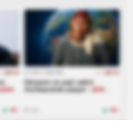
10:45 / 27 May 2026
CƏMİYYƏT
CƏMİYYƏT
un
Dünyanın ən yaşlı sakini
zdılar
Azərbaycanda yaşayır -
ŞOK
ARAŞDIRMA
0
1
1827
1
0