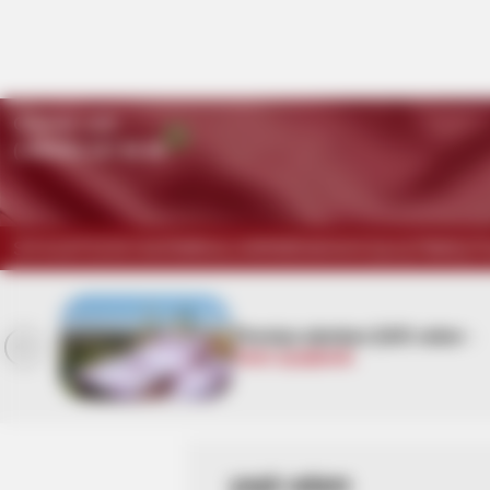
Qaynar xətt:
(+99450) 247 90 86
SİYASƏT
DÜNYA
KRİMİNAL
HƏRBİ
İDMAN
HÜQUQ
TİBB
İQT
Pensiya alanlara ŞAD xəbər -
Tarix açıqlandı
yaşlı adam