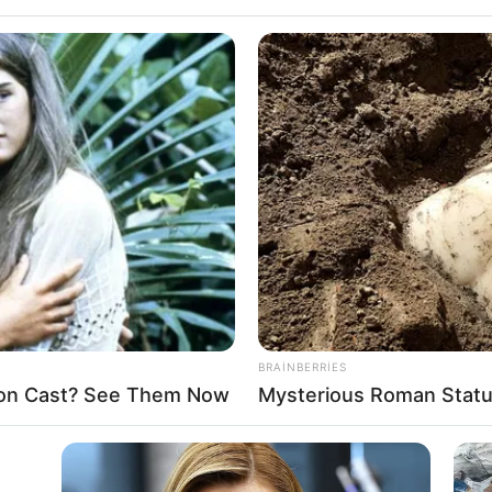
BRAINBERRIES
on Cast? See Them Now
Mysterious Roman Statu