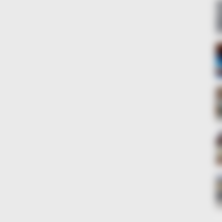
BRAINBERRIES
ave Nothing To Do With
A Museum To Rihanna's 
BRAINBERRIES
BRAIN
 The
Too Hot For TV? These Scenes
See