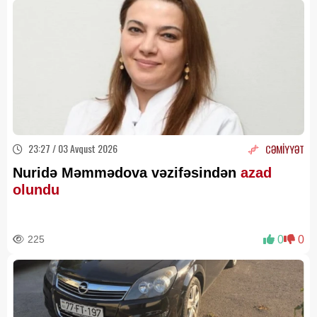
23:27 / 03 Avqust 2026
CƏMİYYƏT
Nuridə Məmmədova vəzifəsindən
azad
olundu
225
0
0