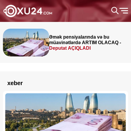
Əmək pensiyalarında və bu
müavinətlərdə ARTIM OLACAQ -
Deputat AÇIQLADI
xeber