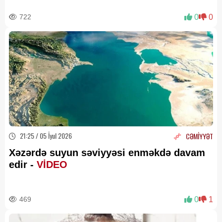
722
0
0
21:25 / 05 İyul 2026
CƏMİYYƏT
Xəzərdə suyun səviyyəsi enməkdə davam
edir -
VİDEO
469
0
1