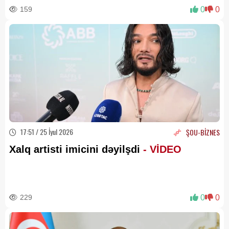
159
0
0
17:51 / 25 İyul 2026
ŞOU-BİZNES
Xalq artisti imicini dəyilşdi
- VİDEO
229
0
0