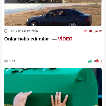
11:19 / 03 Avqust 2026
OXU24 TV
Onlar həbs edildilər —
VİDEO
173
0
0