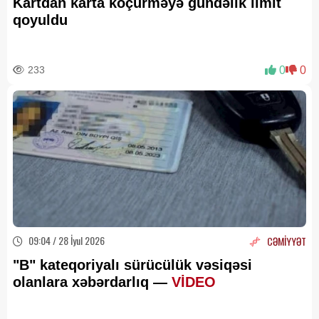
Kartdan karta köçürməyə gündəlik limit
qoyuldu
233
0
0
09:04 / 28 İyul 2026
CƏMİYYƏT
"B" kateqoriyalı sürücülük vəsiqəsi
olanlara xəbərdarlıq —
VİDEO