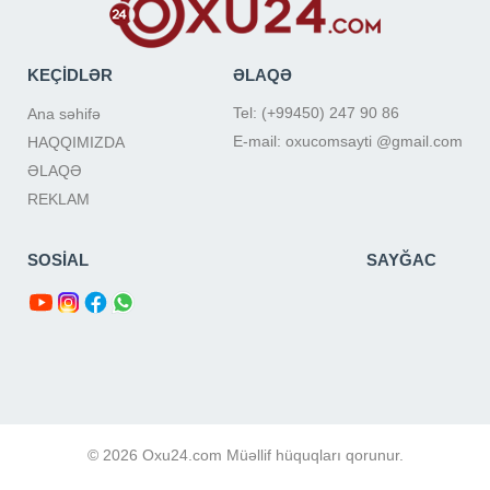
KEÇİDLƏR
ƏLAQƏ
Tel: (+99450) 247 90 86
Ana səhifə
E-mail: oxucomsayti @gmail.com
HAQQIMIZDA
ƏLAQƏ
REKLAM
SOSİAL
SAYĞAC
© 2026 Oxu24.com Müəllif hüquqları qorunur.