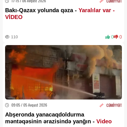
17:15 / 06 Avqust 2026
CƏMİYYƏT
Bakı-Qazax yolunda qəza -
Yaralılar var -
VİDEO
110
0
0
09:05 / 05 Avqust 2026
CƏMİYYƏT
Abşeronda yanacaqdoldurma
məntəqəsinin ərazisində yanğın -
Video