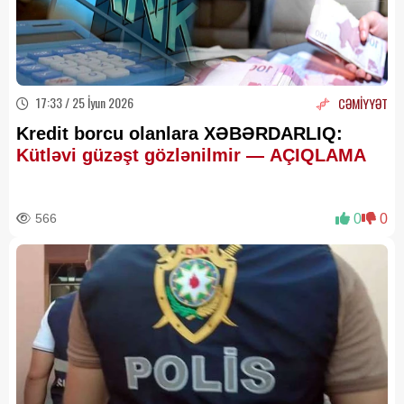
17:33 / 25 İyun 2026
CƏMİYYƏT
Kredit borcu olanlara XƏBƏRDARLIQ:
Kütləvi güzəşt gözlənilmir — AÇIQLAMA
566
0
0