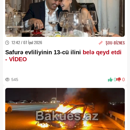
12:42 / 07 İyul 2026
ŞOU-BİZNES
Safurə evliliyinin 13-cü ilini
belə qeyd etdi
- VİDEO
545
0
0