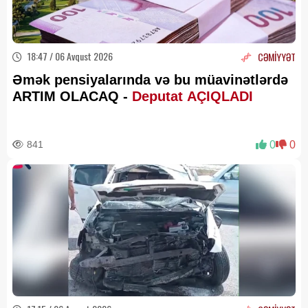
18:47 / 06 Avqust 2026
CƏMİYYƏT
Əmək pensiyalarında və bu müavinətlərdə
ARTIM OLACAQ -
Deputat AÇIQLADI
841
0
0