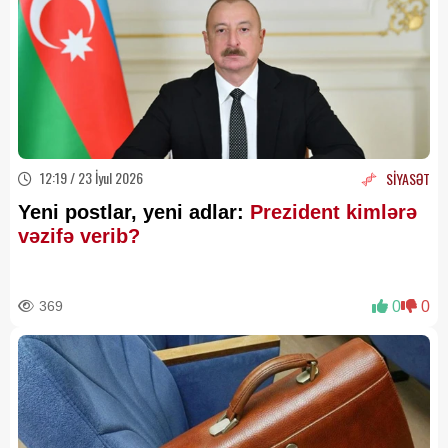
12:19 / 23 İyul 2026
SİYASƏT
Yeni postlar, yeni adlar:
Prezident kimlərə
vəzifə verib?
369
0
0