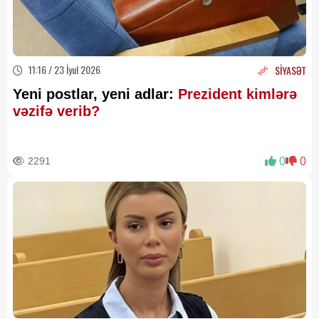
11:16 / 23 İyul 2026
SİYASƏT
Yeni postlar, yeni adlar:
Prezident kimlərə
vəzifə verib?
2291
0
0