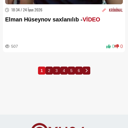
18:34 / 24 İyun 2026
KRİMİNAL
Elman Hüseynov saxlanılıb -
VİDEO
507
0
0
1
2
3
4
5
6