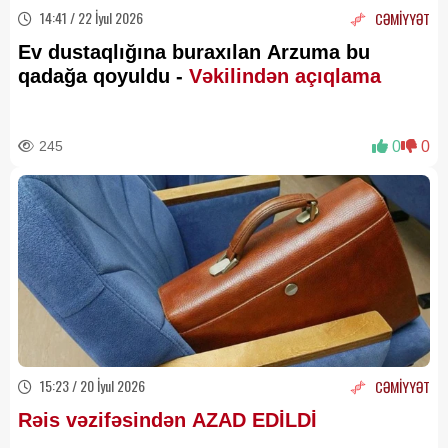
14:41 / 22 İyul 2026
CƏMİYYƏT
Ev dustaqlığına buraxılan Arzuma bu
qadağa qoyuldu -
Vəkilindən açıqlama
245
0
0
15:23 / 20 İyul 2026
CƏMİYYƏT
Rəis vəzifəsindən AZAD EDİLDİ