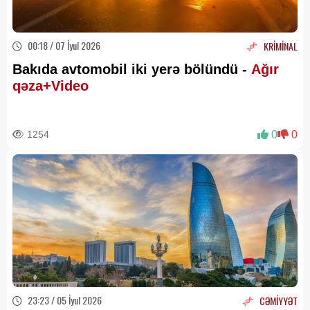
00:18 / 07 İyul 2026
KRİMİNAL
Bakıda avtomobil iki yerə bölündü -
Ağır
qəza+Video
1254
0
0
23:23 / 05 İyul 2026
CƏMİYYƏT