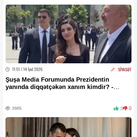
11:51 / 14 İyul 2026
SİYASƏT
Şuşa Media Forumunda Prezidentin
yanında diqqətçəkən xanım kimdir? -
FOTOLAR
3985
1
0