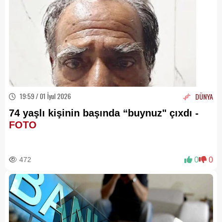
19:59 / 01 İyul 2026
DÜNYA
74 yaşlı kişinin başında “buynuz" çıxdı -
FOTO
472
0
0