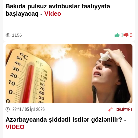
Bakıda pulsuz avtobuslar fəaliyyətə
başlayacaq -
Video
1156
1
0
22:41 / 05 İyul 2026
CƏMİYYƏT
Azərbaycanda şiddətli istilər gözlənilir? -
VİDEO