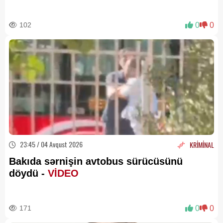
102
0
0
23:45 / 04 Avqust 2026
KRİMİNAL
Bakıda sərnişin avtobus sürücüsünü
döydü -
VİDEO
171
0
0