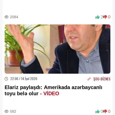
2084
2
0
22:06 / 14 İyul 2026
ŞOU-BİZNES
Elariz paylaşdı: Amerikada azərbaycanlı
toyu belə olur
- VİDEO
582
0
0