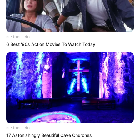
BRAINBERRIES
15:59 / 05 Avqust 2026
CƏMİYYƏT
6 Best '90s Action Movies To Watch Today
Məleykə Abbaszadədən abituriyentlərə
VACİB ÇAĞIRIŞ
119
0
0
BRAINBERRIES
17 Astonishingly Beautiful Cave Churches