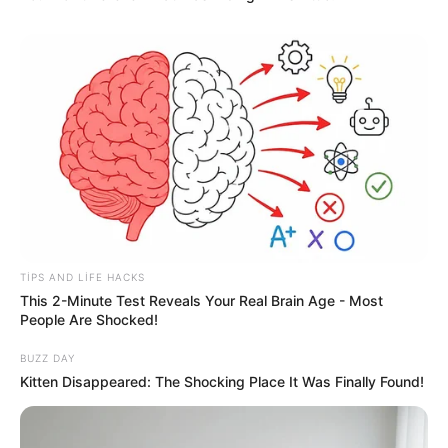
13:59 / 03 Avqust 2026
CƏMİYYƏT
4 avqusta bizi nələr gözləyir? —
ULDUZ
FALI
7715
1
0
TIPS AND LIFE HACKS
This 2-Minute Test Reveals Your Real Brain Age - Most
People Are Shocked!
BUZZ DAY
Kitten Disappeared: The Shocking Place It Was Finally Found!