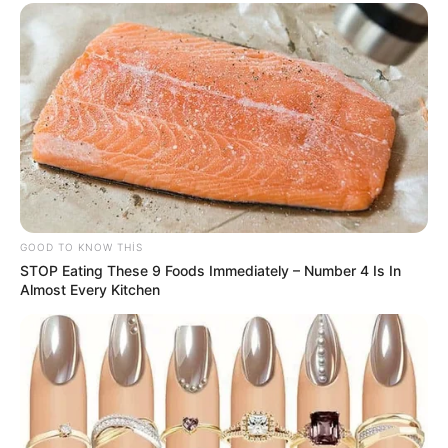
11:25 / 04 Avqust 2026
CƏMİYYƏT
Azərbaycanlı gənc Gürcüstanda
qəzada
öldü
97
0
0
GOOD TO KNOW THIS
STOP Eating These 9 Foods Immediately – Number 4 Is In
Almost Every Kitchen
09:04 / 04 Avqust 2026
DÜNYA