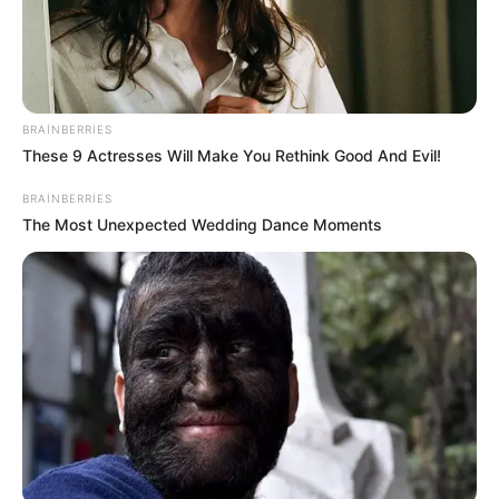
Dəhşətli qəzada ölən Elmirin FOTOSU -
Hadisə yerindən görüntülər
128
0
0
BRAINBERRIES
These 9 Actresses Will Make You Rethink Good And Evil!
BRAINBERRIES
The Most Unexpected Wedding Dance Moments
11:18 / 05 Avqust 2026
İQTİSADİYYAT
"POS-terminal yoxdur, kartdan karta atın"
deyənlərə XƏBƏRDARLIQ:
Ağır cəriməsi
var!