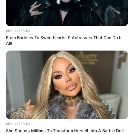
09:30 / 06 Avqust 2026
CƏMİYYƏT
BRAINBERRIES
Ağır QƏZA:
ölən var
From Baddies To Sweethearts: 9 Actresses That Can Do It
All!
29
0
0
BRAINBERRIES
She Spends Millions To Transform Herself Into A Barbie Doll!