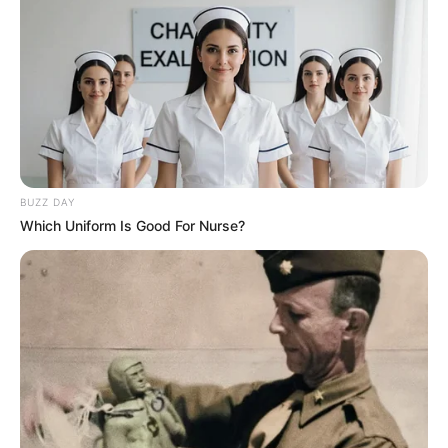
13:59 / 03 Avqust 2026
HÜQUQ
Saxta çıxarış və digər rəsmi sənədlərə
görə hansı
məsuliyyət var?
152
0
0
BUZZ DAY
Which Uniform Is Good For Nurse?
1
2
3
4
5
6
...
51
52