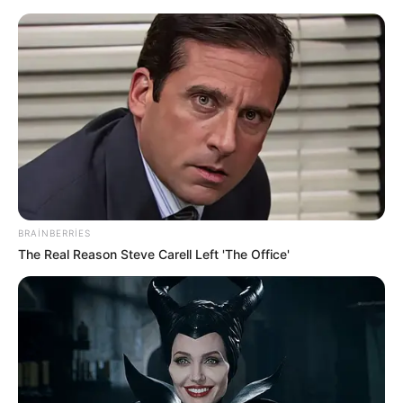
Azərbaycanda bu şəxslər 50 min
manatadək
cərimələnəcək
BRAINBERRIES
ağır
The Real Reason Steve Carell Left 'The Office'