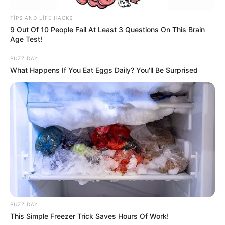
TIPS AND LIFE HACKS
9 Out Of 10 People Fail At Least 3 Questions On This Brain
Age Test!
09:28 / 05 Avqust 2026
KRİMİNAL
BUZZ DAY
38 yaşlı kişi sevgilisinin evinə gəldi,
qızına
What Happens If You Eat Eggs Daily? You'll Be Surprised
təcavüz etdi
100
0
0
BUZZ DAY
This Simple Freezer Trick Saves Hours Of Work!