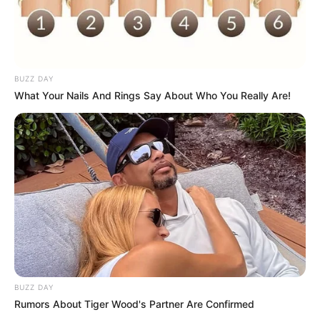
Əhaliyə hava ilə bağlı
VACİB
XƏBƏRDARLIQ
BUZZ DAY
119
0
0
What Your Nails And Rings Say About Who You Really Are!
19:24 / 03 Avqust 2026
CƏMİYYƏT
Hüquqşünas: Tibbdə hər ağırlaşma
həkim
BUZZ DAY
səhvi sayılmır
Rumors About Tiger Wood's Partner Are Confirmed