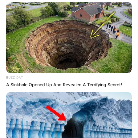
09:23 / 05 Avqust 2026
CƏMİYYƏT
Şəmkirdə ağır qəza -
Xəsarət alan var
98
0
0
BUZZ DAY
A Sinkhole Opened Up And Revealed A Terrifying Secret!
19:47 / 04 Avqust 2026
SİYASƏT
Deputata
ağır itki