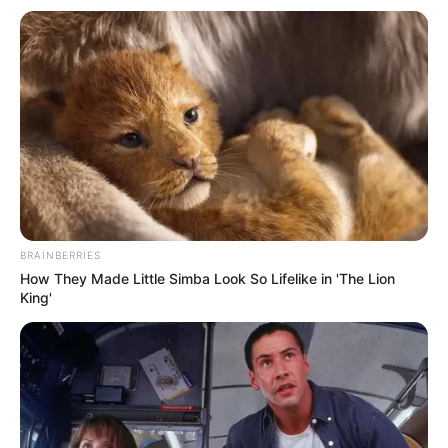
16:09 / 05 Avqust 2026
KRİMİNAL
Üç uşaq anası estetik əməliyyatdan sonra
BRAINBERRIES
vəfat etdi -
FOTO
How They Made Little Simba Look So Lifelike in 'The Lion
King'
109
0
0