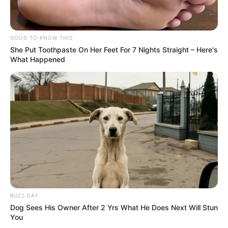
GOOD TO KNOW THIS
She Put Toothpaste On Her Feet For 7 Nights Straight – Here's
What Happened
11:34 / 04 Avqust 2026
CƏMİYYƏT
SON DƏQİQƏ!
SOCAR-da işləyənlərə
mühüm xəbər:
kütləvi ixtisarlarla bağlı...
2499
0
0
BUZZ DAY
Dog Sees His Owner After 2 Yrs What He Does Next Will Stun
You