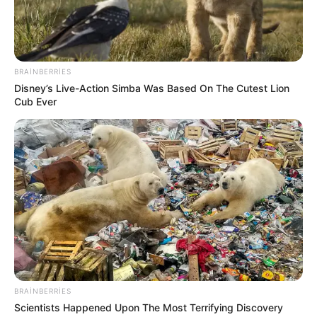
100
0
0
BRAINBERRIES
Disney’s Live-Action Simba Was Based On The Cutest Lion
Cub Ever
17:45 / 05 Avqust 2026
TİBB
Davamlı qarın köpü təhlükəli ola bilər –
Həkimdən xəbərdarlığı
BRAINBERRIES
105
0
0
Scientists Happened Upon The Most Terrifying Discovery