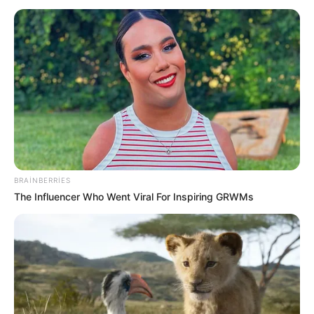
20:47 / 05 Avqust 2026
SİYASƏT
Təcili! İsrail hərəkətə keçdi -
Bu ölkə
BOMBALANIR
151
0
0
BRAINBERRIES
The Influencer Who Went Viral For Inspiring GRWMs
17:59 / 05 Avqust 2026
TİBB
Buz kimi içkilər mədəyə necə təsir edir? –
Mütəxəssislər açıqladı