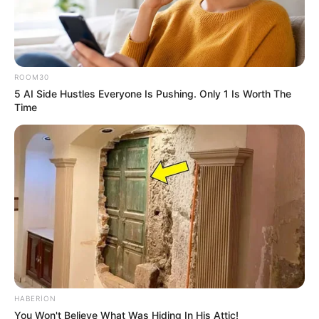
ROOM30
5 AI Side Hustles Everyone Is Pushing. Only 1 Is Worth The
Time
14:10 / 03 Avqust 2026
TİBB
Qadınlarda qarınaltı ağrısı nə zaman
təhlükəlidir? –
Həkim açıqladı
137
0
0
HABERION
You Won't Believe What Was Hiding In His Attic!