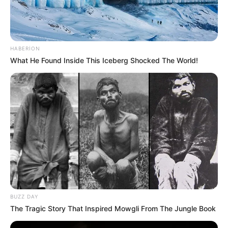
137
0
0
HABERION
What He Found Inside This Iceberg Shocked The World!
15:59 / 04 Avqust 2026
CƏMİYYƏT
Ukraynada azərbaycanlı tələbə dron
hücumu nəticəsində
yaralandı
BUZZ DAY
The Tragic Story That Inspired Mowgli From The Jungle Book
126
0
0