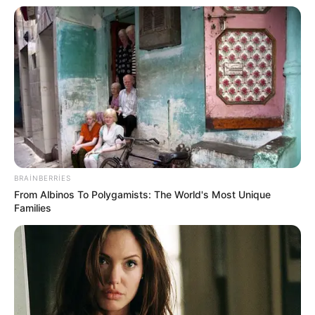
12:58 / 05 Avqust 2026
TİBB
Gecə yemək yeməyin ürəyə gizli təhlükəsi:
İnfarkt riskini artırır
102
0
0
BRAINBERRIES
From Albinos To Polygamists: The World's Most Unique
Families
11:36 / 05 Avqust 2026
CƏMİYYƏT