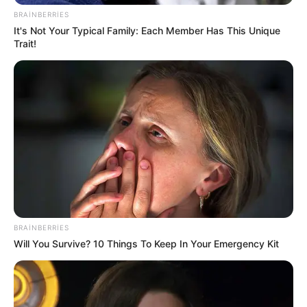
100
0
0
BRAINBERRIES
It's Not Your Typical Family: Each Member Has This Unique
Trait!
11:11 / 05 Avqust 2026
CƏMİYYƏT
DYP sürücülərə
müraciət edib
BRAINBERRIES
Will You Survive? 10 Things To Keep In Your Emergency Kit
115
0
0