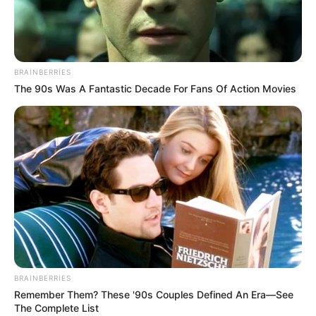
182
0
0
BRAINBERRIES
The 90s Was A Fantastic Decade For Fans Of Action Movies
17:13 / 13 İyul 2026
CƏMİYYƏT
FHN silsilə maarifləndirmə tədbirləri
keçirib
354
0
0
BRAINBERRIES
Remember Them? These '90s Couples Defined An Era—See
The Complete List