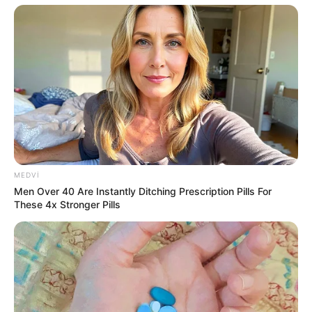
17:20 / 06 İyul 2026
HÜQUQ
Sabiq məhkəmə sədri
vəfat etdi
531
0
0
MEDVI
Men Over 40 Are Instantly Ditching Prescription Pills For
These 4x Stronger Pills
16:30 / 30 İyun 2026
CƏMİYYƏT
Bibisi qızına görə cinayət törədən şəxsdən
şikayət geri götürülmədi