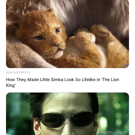
Arzumu həbsdən buraxan hakimin maraqlı
DOSYESİ
1241
0
0
BRAINBERRIES
How They Made Little Simba Look So Lifelike in 'The Lion
King'
10:37 / 21 İyul 2026
CƏMİYYƏT
Bakının bu ərazisində söküntülər başladı –
Kompensasiya ödəniləcək