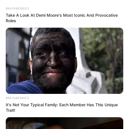
BRAINBERRIES
Take A Look At Demi Moore's Most Iconic And Provocative
Roles
Yeni təyin olunan müavin KİMDİR?
—
FOTO
Suraxanı
BRAINBERRIES
It's Not Your Typical Family: Each Member Has This Unique
Trait!