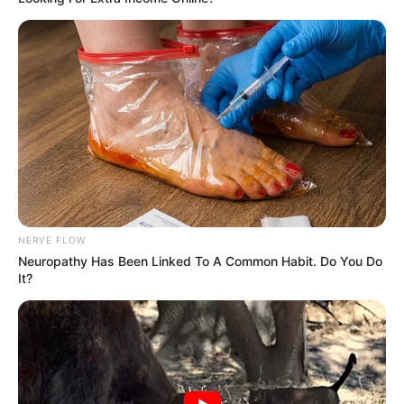
21:00 / 22 İyun 2026
CƏMİYYƏT
Suyun verilişi ilə bağlı
XƏBƏRDARLIQ
504
0
0
NERVE FLOW
Neuropathy Has Been Linked To A Common Habit. Do You Do
It?
12:25 / 22 İyun 2026
CƏMİYYƏT