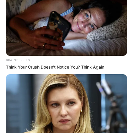
14:17 / 06 Avqust 2026
CƏMİYYƏT
AAYDA Suraxanı sakinlərinin
MÜRACİƏTİNİ EŞİTMİR -
Uşaqlarımız yenə
palçıq içində məktəbə gedəcək?
BRAINBERRIES
108
0
0
Think Your Crush Doesn't Notice You? Think Again