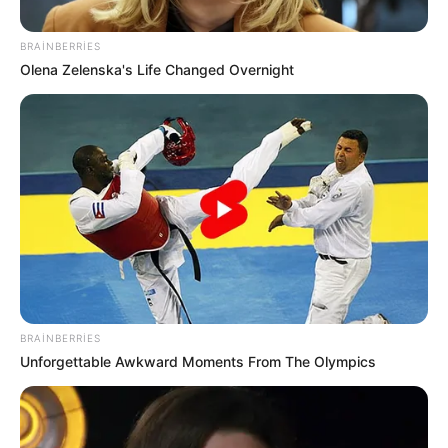
22:24 / 05 Avqust 2026
CƏMİYYƏT
Daha üç küçədə
təmir işlərinə başlanılır
BRAINBERRIES
Olena Zelenska's Life Changed Overnight
156
0
0
BRAINBERRIES
Unforgettable Awkward Moments From The Olympics
01:00 / 31 İyul 2026
CƏMİYYƏT
Bu ərazilərdə
işıqlar sönəcək