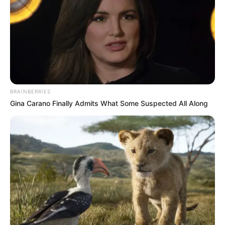
142
0
0
BRAINBERRIES
Gina Carano Finally Admits What Some Suspected All Along
19:18 / 30 İyul 2026
KRİMİNAL
SON DƏQİQƏ!
Həmin şəxs tutulub
Azərbaycana gətirilir
1416
0
0