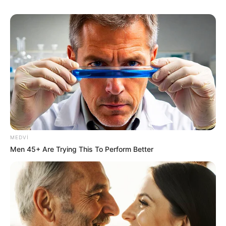
22:48 / 12 İyul 2026
CƏMİYYƏT
Nazirin yeni rütbədə İLK FOTOSU
MEDVI
Men 45+ Are Trying This To Perform Better
328
0
0