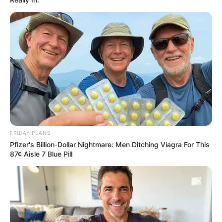
15:17 / 29 İyun 2026
REDAKTORUN SEÇİMİ
Xəzərdə görünməyən təhlükə:
FRIDAY PLANS
Mütəxəssislərdən vacib xəbərdarlıq
Pfizer's Billion-Dollar Nightmare: Men Ditching Viagra For This
87¢ Aisle 7 Blue Pill
2755
14
1