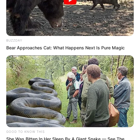
DİQQƏT! Bu çimərliklər
BAĞLANDI
529
0
0
BUZZDAY
Bear Approaches Cat: What Happens Next Is Pure Magic
14:17 / 21 İyun 2026
OXU24 TV
24 ildir pensiya alırdı,kəsildi -
VİDEO
GOOD TO KNOW THIS
She Was Bitten In Her Sleep By A Giant Snake — See The