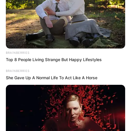
17:00 / 27 İyul 2026
CƏMİYYƏT
Hövsanda dənizdə 4 nəfər batıb:
3-ü xilas
BRAINBERRIES
edilib, 1-i boğulub
Top 8 People Living Strange But Happy Lifestyles
BRAINBERRIES
169
0
0
She Gave Up A Normal Life To Act Like A Horse