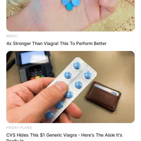
488
0
0
MEDVI
4x Stronger Than Viagra! This To Perform Better
15:53 / 29 İyun 2026
CƏMİYYƏT
Bakının bir qəsəbəsində SÖKÜNTÜ BAŞLADI:
Kompensasiya veriləcək
FRIDAY PLANS
CVS Hides This $1 Generic Viagra - Here's The Aisle It's
707
0
0
Really In.