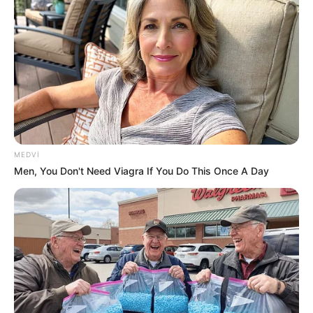
21:29 / 09 İyun 2026
CƏMİYYƏT
Dövlət qurumları avtomobillərini ucuz
qiymətə satır –
Siyahıda hansı maşınlar
var?
509
0
0
MEDVI
Men, You Don't Need Viagra If You Do This Once A Day
1
2