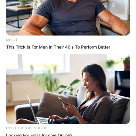
MEDVI
15:46 / 24 İyun 2026
CƏMİYYƏT
This Trick Is For Men In Their 40's To Perform Better
Ölkədə 65+ əhalinin
sayı AÇIQLANDI
523
0
0
EXTRA INCOME ONLINE
Looking For Extra Income Online?