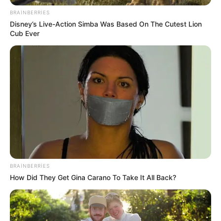
BRAINBERRIES
Disney’s Live-Action Simba Was Based On The Cutest Lion
Cub Ever
10:20 / 30 İyul 2026
SİYASƏT
SƏRƏNCAM İMZALANDI:
Yeni təyinat var
BRAINBERRIES
303
1
0
How Did They Get Gina Carano To Take It All Back?