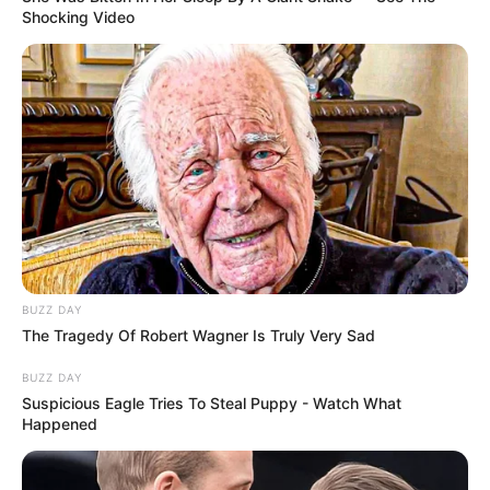
Shocking Video
1059
0
0
20:51 / 17 İyun 2026
CƏMİYYƏT
BUZZ DAY
Bu şəxslər TƏLƏBƏ adını qazandılar -
The Tragedy Of Robert Wagner Is Truly Very Sad
Nəticələr açıqlandı
BUZZ DAY
Suspicious Eagle Tries To Steal Puppy - Watch What
Happened
543
1
0