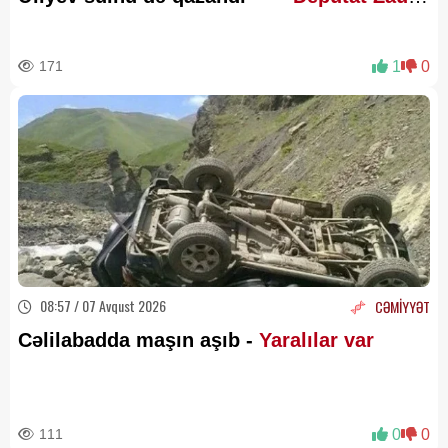
Şükürov
171
1
0
08:57 / 07 Avqust 2026
CƏMİYYƏT
Cəlilabadda maşın aşıb -
Yaralılar var
111
0
0