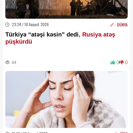
23:24 / 10 Avqust 2026
DÜNYA
Türkiyə “atəşi kəsin” dedi
, Rusiya atəş
püşkürdü
44
0
0