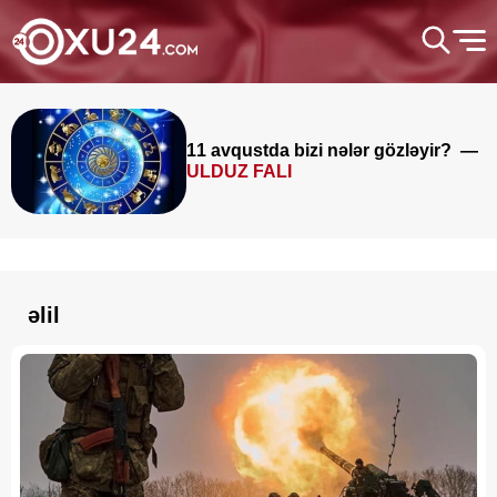
11 avqustda bizi nələr gözləyir? —
ULDUZ FALI
əlil