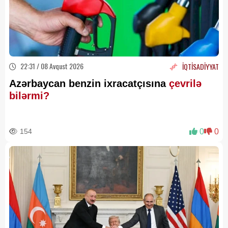
22:31 / 08 Avqust 2026
İQTİSADİYYAT
Azərbaycan benzin ixracatçısına
çevrilə
bilərmi?
154
0
0