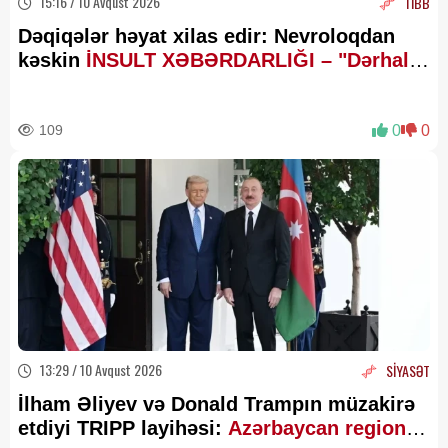
15:16 / 10 Avqust 2026
TİBB
Dəqiqələr həyat xilas edir: Nevroloqdan
kəskin
İNSULT XƏBƏRDARLIĞI – "Dərhal
təcili yardım çağırın!"
109
0
0
13:29 / 10 Avqust 2026
SİYASƏT
İlham Əliyev və Donald Trampın müzakirə
etdiyi TRIPP layihəsi:
Azərbaycan regionun