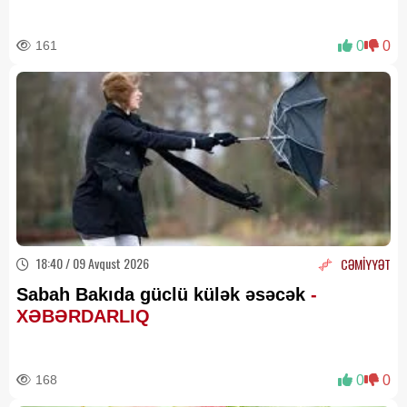
geosiyasi xəritəsini yenidən cızır
161
0
0
18:40 / 09 Avqust 2026
CƏMİYYƏT
Sabah Bakıda güclü külək əsəcək
-
XƏBƏRDARLIQ
168
0
0