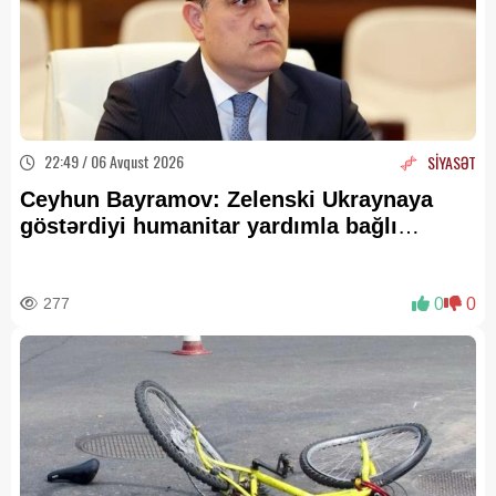
22:49 / 06 Avqust 2026
SİYASƏT
Ceyhun Bayramov: Zelenski Ukraynaya
göstərdiyi humanitar yardımla bağlı
Prezident İlham Əliyevə təşəkkür edib
277
0
0