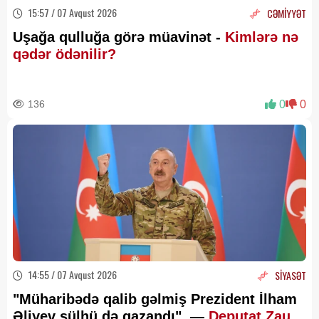
15:57 / 07 Avqust 2026
CƏMİYYƏT
Uşağa qulluğa görə müavinət -
Kimlərə nə
qədər ödənilir?
136
0
0
14:55 / 07 Avqust 2026
SİYASƏT
"Müharibədə qalib gəlmiş Prezident İlham
Əliyev sülhü də qazandı" —
Deputat Zaur