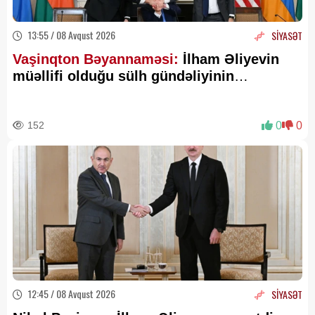
13:55 / 08 Avqust 2026
SİYASƏT
Vaşinqton Bəyannaməsi:
İlham Əliyevin
müəllifi olduğu sülh gündəliyinin
beynəlxalq miqyasda təsdiqi
152
0
0
12:45 / 08 Avqust 2026
SİYASƏT