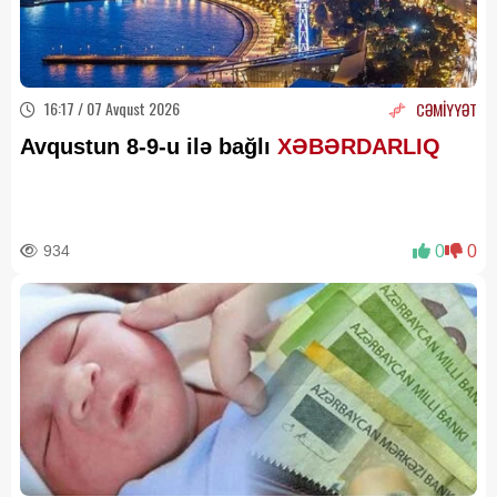
16:17 / 07 Avqust 2026
CƏMİYYƏT
Avqustun 8-9-u ilə bağlı
XƏBƏRDARLIQ
934
0
0