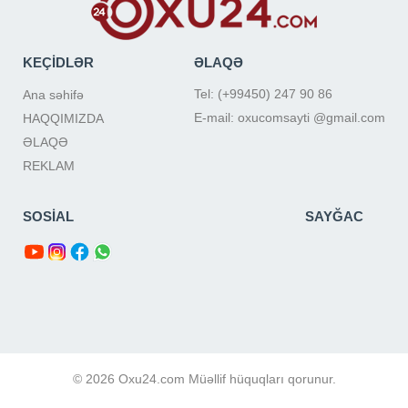
KEÇİDLƏR
ƏLAQƏ
Tel: (+99450) 247 90 86
Ana səhifə
E-mail: oxucomsayti @gmail.com
HAQQIMIZDA
ƏLAQƏ
REKLAM
SOSİAL
SAYĞAC
© 2026 Oxu24.com Müəllif hüquqları qorunur.