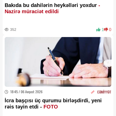
Bakıda bu dahilərin heykəlləri yoxdur
-
Nazirə müraciət edildi
352
1
0
18:45 / 06 Avqust 2026
CƏMİYYƏT
İcra başçısı üç qurumu birləşdirdi, yeni
rəis təyin etdi -
FOTO