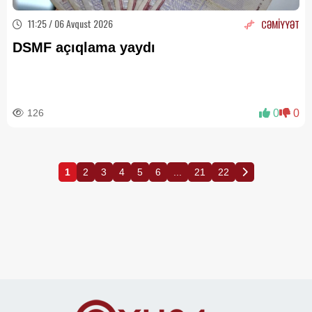
11:25 / 06 Avqust 2026
CƏMİYYƏT
DSMF açıqlama yaydı
126
0
0
1
2
3
4
5
6
...
21
22