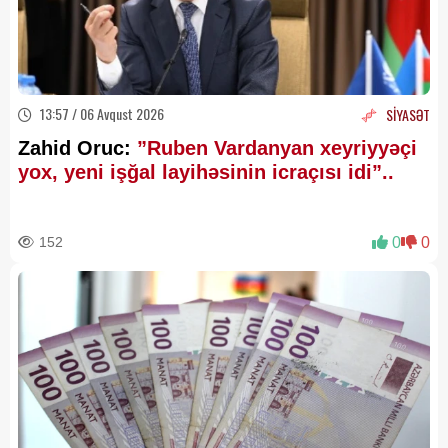
13:57 / 06 Avqust 2026
SİYASƏT
Zahid Oruc:
”Ruben Vardanyan xeyriyyəçi
yox, yeni işğal layihəsinin icraçısı idi”..
152
0
0