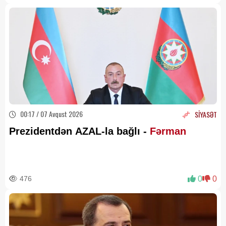
00:17 / 07 Avqust 2026
SİYASƏT
Prezidentdən AZAL-la bağlı -
Fərman
476
0
0