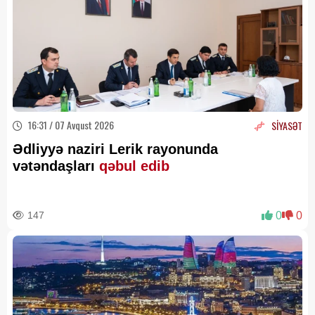
16:31 / 07 Avqust 2026
SİYASƏT
Ədliyyə naziri Lerik rayonunda
vətəndaşları
qəbul edib
147
0
0