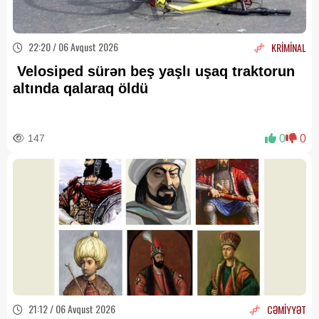
22:20 / 06 Avqust 2026
KRİMİNAL
Velosiped sürən beş yaşlı uşaq traktorun
altında qalaraq öldü
147
0
0
21:12 / 06 Avqust 2026
CƏMİYYƏT