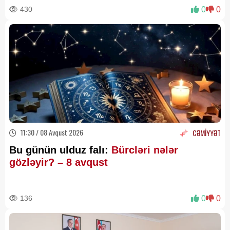
430
0
0
11:30 / 08 Avqust 2026
CƏMİYYƏT
Bu günün ulduz falı:
Bürcləri nələr
gözləyir? – 8 avqust
136
0
0