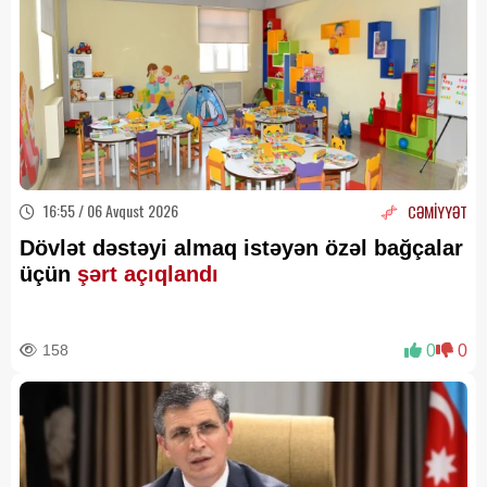
16:55 / 06 Avqust 2026
CƏMİYYƏT
Dövlət dəstəyi almaq istəyən özəl bağçalar
üçün
şərt açıqlandı
158
0
0