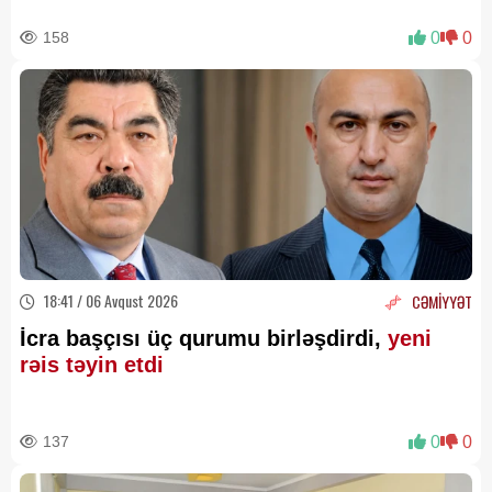
158
0
0
18:41 / 06 Avqust 2026
CƏMİYYƏT
İcra başçısı üç qurumu birləşdirdi,
yeni
rəis təyin etdi
137
0
0