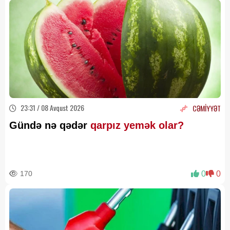
23:31 / 08 Avqust 2026
CƏMİYYƏT
Gündə nə qədər
qarpız yemək olar?
170
0
0