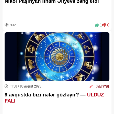
Nikol Paşinyan İlham Əliyevə zəng etdi
932
1
0
11:50 / 08 Avqust 2026
CƏMİYYƏT
9 avqustda bizi nələr gözləyir? —
ULDUZ
FALI