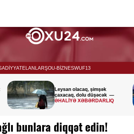
İSADİYYAT
ELANLAR
ŞOU-BİZNES
WUF13
Avqustun 8-9-u ilə bağlı
k —
XƏBƏRDARLIQ
IQ
ğlı bunlara diqqət edin!