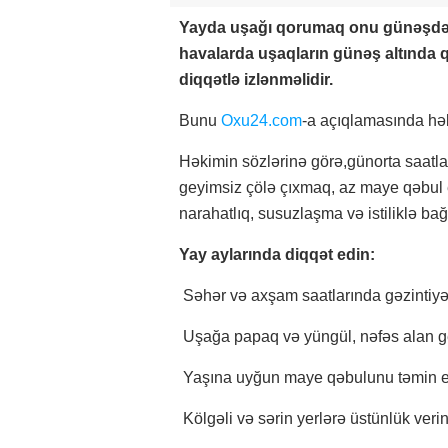
Yayda uşağı qorumaq onu günəşdən 
havalarda uşaqların günəş altında
diqqətlə izlənməlidir.
Bunu
Oxu24.com
-a açıqlamasında hə
Həkimin sözlərinə görə,günorta saatl
geyimsiz çölə çıxmaq, az maye qəbul 
narahatlıq, susuzlaşma və istiliklə bağlı
Yay aylarında diqqət edin:
Səhər və axşam saatlarında gəzintiyə
Uşağa papaq və yüngül, nəfəs alan g
Yaşına uyğun maye qəbulunu təmin 
Kölgəli və sərin yerlərə üstünlük veri