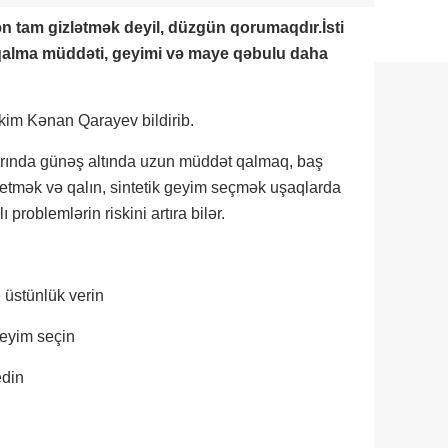
tam gizlətmək deyil, düzgün qorumaqdır.İsti
 qalma müddəti, geyimi və maye qəbulu daha
kim Kənan Qarayev bildirib.
arında günəş altında uzun müddət qalmaq, baş
etmək və qalın, sintetik geyim seçmək uşaqlarda
 problemlərin riskini artıra bilər.
 üstünlük verin
eyim seçin
edin
n