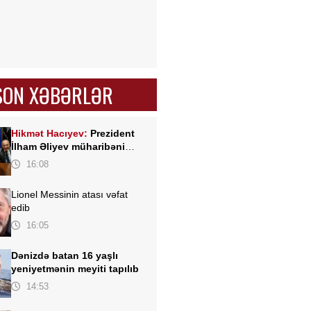
SON XƏBƏRLƏR
Hikmət Hacıyev:
Prezident
İlham Əliyev müharibəni
qazandı, eyni zamanda sülhü
16:08
də qazandı - VİDEO
Lionel Messinin atası vəfat
edib
16:05
Dənizdə batan 16 yaşlı
yeniyetmənin meyiti tapılıb
14:53