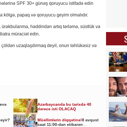
hələrinə SPF 30+ günəş qoruyucu istifadə edin
a kölgə, papaq və qoruyucu geyim olmalıdır.
 ürəkbulanma, həddindən artıq tərləmə, süstlük və
iatra müraciət edin.
çöldən uzaqlaşdırmaq deyil, onun təhlükəsiz və
yevə
Azərbaycanda bu tarixdə 40
dərəcə isti OLACAQ
ləyir?
Müəllimlərin diqqətinə!
8 avqust
saat 11:00-dan etibarən