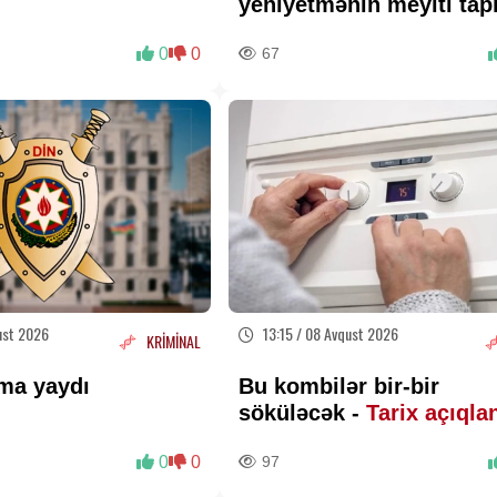
yeniyetmənin meyiti tap
0
0
67
ust 2026
13:15 / 08 Avqust 2026
KRİMİNAL
ma yaydı
Bu kombilər bir-bir
söküləcək -
Tarix açıqla
0
0
97