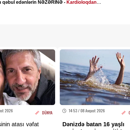
an qəbul edənlərin NƏZƏRİNƏ -
Kardioloqdan
ust 2026
14:53 / 08 Avqust 2026
DÜNYA
inin atası vəfat
Dənizdə batan 16 yaşlı