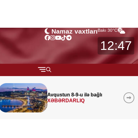
Namaz vaxtları
Bakı
30
°C
12:47
QARABAĞ
MÜSAHİBƏ
Azad edilmiş ərazilərində 340
layihə
icra edilib
MARAQLI
CƏMİYYƏT
REDAKTORUN SEÇİMİ
ÖZƏL BÖLÜM