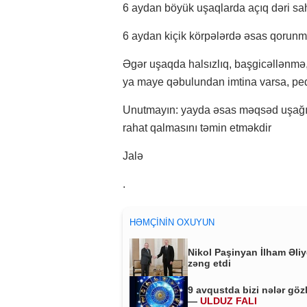
6 aydan böyük uşaqlarda açıq dəri sa
6 aydan kiçik körpələrdə əsas qorunm
Əgər uşaqda halsızlıq, başgicəllənmə,
ya maye qəbulundan imtina varsa, ped
Unutmayın: yayda əsas məqsəd uşağı 
rahat qalmasını təmin etməkdir
Jalə
.
HƏMÇININ OXUYUN
Nikol Paşinyan İlham Əli
zəng etdi
9 avqustda bizi nələr göz
—
ULDUZ FALI