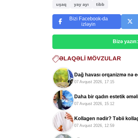
uşaq
yay ayı
tibb
Bizi Facebook-da
izləyin
Bizə yazın
ƏLAQƏLI MÖVZULAR
Dağ havası orqanizmə nə e
07 Avqust 2026, 17:15
Daha bir qadın estetik əmə
07 Avqust 2026, 15:12
Kollagen nədir? Təbii koll
07 Avqust 2026, 12:59