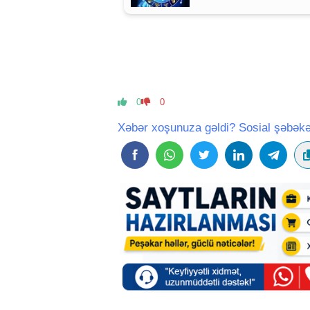
0
0
Xəbər xoşunuza gəldi? Sosial şəbəkə