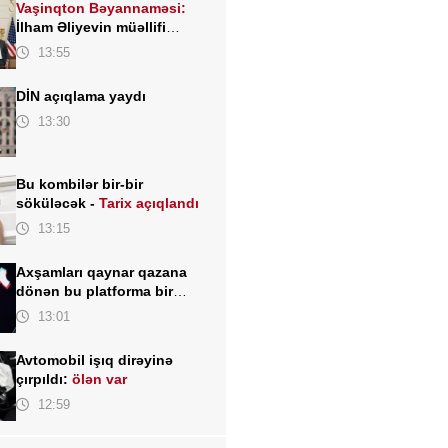
Vaşinqton Bəyannaməsi:
İlham Əliyevin müəllifi
olduğu sülh gündəliyinin
13:55
beynəlxalq miqyasda təsdiqi
DİN açıqlama yaydı
13:30
Bu kombilər bir-bir
söküləcək -
Tarix açıqlandı
13:15
Axşamları qaynar qazana
dönən bu platforma bir
zümrə qadınlarla dolu olur...
13:01
Avtomobil işıq dirəyinə
çırpıldı:
ölən var
12:59