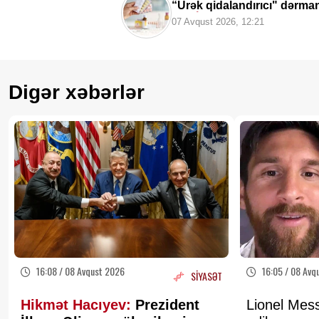
“Ürək qidalandırıcı" dərm
VACİB XƏBƏRDARLIQ
07 Avqust 2026, 12:21
Digər xəbərlər
16:08 / 08 Avqust 2026
16:05 / 08 Avq
SİYASƏT
Hikmət Hacıyev:
Prezident
Lionel Mess