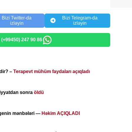
Bizi Twitter-da
Bizi Telegram-da
izləyin
izləyin
: (+99450) 247 90 86
dir? –
Terapevt mühüm faydaları açıqladı
liyyatdan sonra
öldü
agenin mənbələri —
Həkim AÇIQLADI