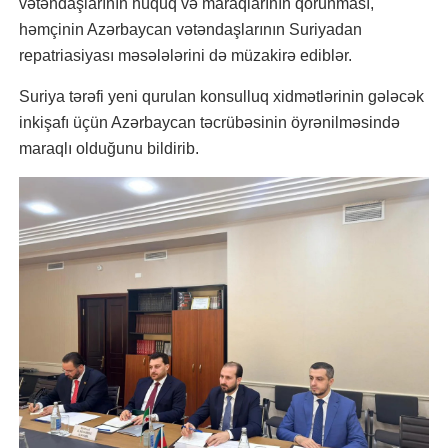
vətəndaşlarının hüquq və maraqlarının qorunması,
həmçinin Azərbaycan vətəndaşlarının Suriyadan
repatriasiyası məsələlərini də müzakirə ediblər.
Suriya tərəfi yeni qurulan konsulluq xidmətlərinin gələcək
inkişafı üçün Azərbaycan təcrübəsinin öyrənilməsində
maraqlı olduğunu bildirib.