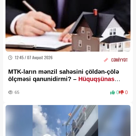
12:45 / 07 Avqust 2026
CƏMİYYƏT
MTK-ların mənzil sahəsini çöldən-çölə
ölçməsi qanunidirmi? –
Hüquqşünas
xəbərdarlıq edir
65
0
0