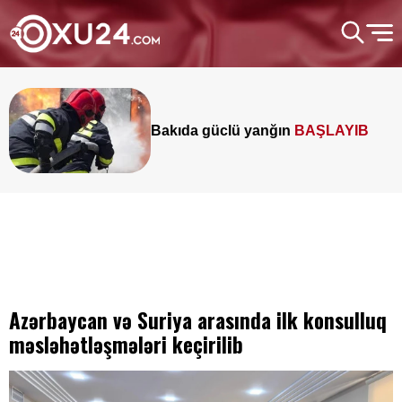
Bakıda güclü yanğın
BAŞLAYIB
Azərbaycan və Suriya arasında ilk konsulluq
məsləhətləşmələri keçirilib