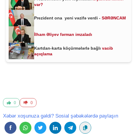
var?
Prezident ona yeni vəzifə verdi -
SƏRƏNCAM
İlham Əliyev fərman imzaladı
Kartdan-karta köçürmələrlə bağlı
vacib
açıqlama
0
0
Xəbər xoşunuza gəldi? Sosial şəbəkələrdə paylaşın