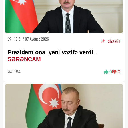
13:31 / 07 Avqust 2026
SİYASƏT
Prezident ona yeni vəzifə verdi -
SƏRƏNCAM
154
0
0