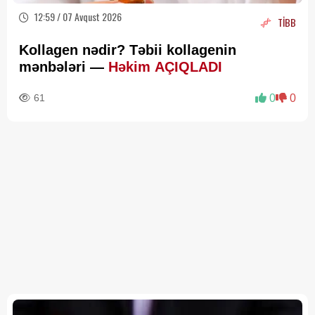
12:59 / 07 Avqust 2026
TİBB
Kollagen nədir? Təbii kollagenin
mənbələri —
Həkim AÇIQLADI
61
0
0