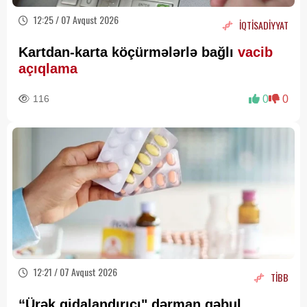
12:25 / 07 Avqust 2026
İQTİSADİYYAT
Kartdan-karta köçürmələrlə bağlı
vacib
açıqlama
116
0
0
12:21 / 07 Avqust 2026
TİBB
“Ürək qidalandırıcı" dərman qəbul