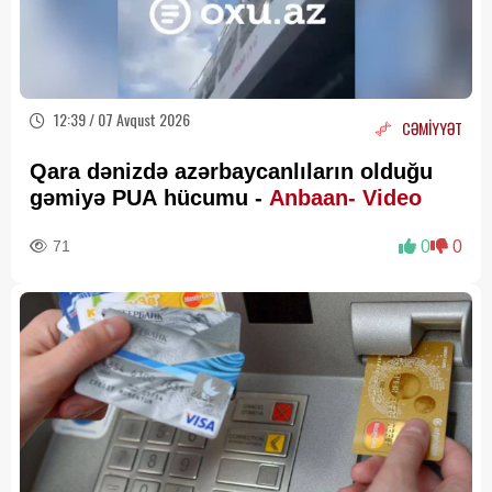
12:39 / 07 Avqust 2026
CƏMİYYƏT
Qara dənizdə azərbaycanlıların olduğu
gəmiyə PUA hücumu -
Anbaan- Video
71
0
0