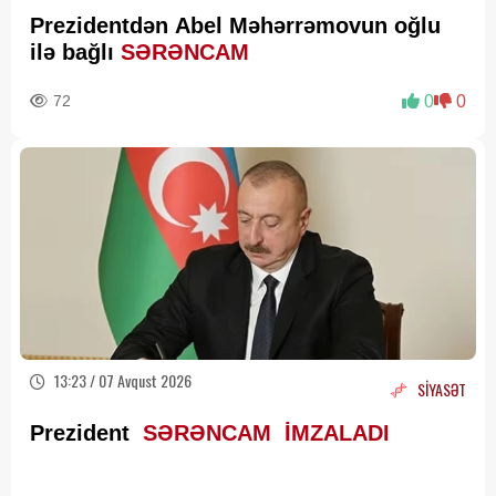
Prezidentdən Abel Məhərrəmovun oğlu
ilə bağlı
SƏRƏNCAM
72
0
0
13:23 / 07 Avqust 2026
SİYASƏT
Prezident
SƏRƏNCAM İMZALADI