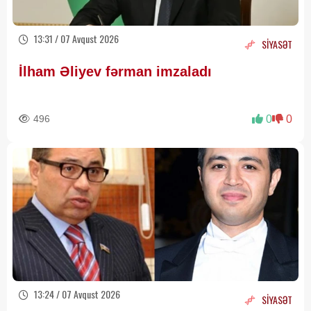
13:31 / 07 Avqust 2026
SİYASƏT
İlham Əliyev fərman imzaladı
496
0
0
13:24 / 07 Avqust 2026
SİYASƏT