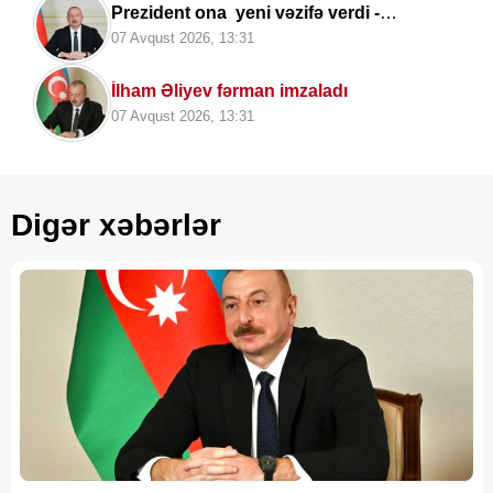
Prezident ona yeni vəzifə verdi -
SƏRƏNCAM
07 Avqust 2026, 13:31
İlham Əliyev fərman imzaladı
07 Avqust 2026, 13:31
Digər xəbərlər