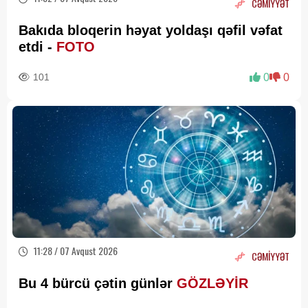
CƏMİYYƏT
Bakıda bloqerin həyat yoldaşı qəfil vəfat
etdi -
FOTO
101
0
0
11:28 / 07 Avqust 2026
CƏMİYYƏT
Bu 4 bürcü çətin günlər
GÖZLƏYİR