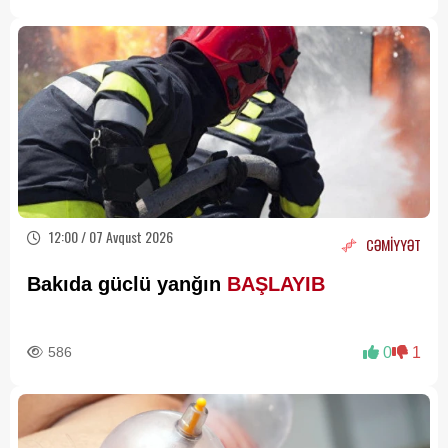
12:00 / 07 Avqust 2026
CƏMİYYƏT
Bakıda güclü yanğın
BAŞLAYIB
586
0
1