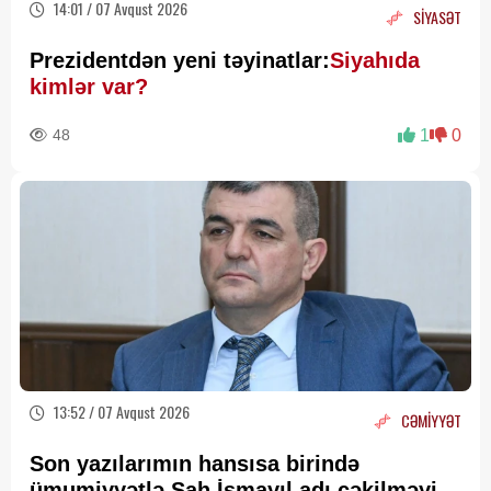
14:01 / 07 Avqust 2026
SİYASƏT
Prezidentdən yeni təyinatlar:
Siyahıda
kimlər var?
48
1
0
13:52 / 07 Avqust 2026
CƏMİYYƏT
Son yazılarımın hansısa birində
ümumiyyətlə Şah İsmayıl adı çəkilməyib