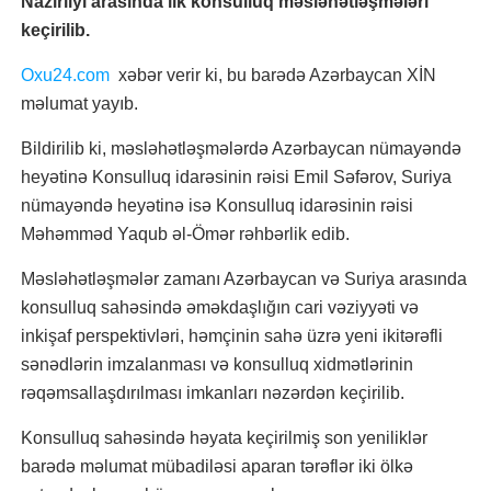
Nazirliyi arasında ilk konsulluq məsləhətləşmələri
keçirilib.
Oxu24.com
xəbər verir ki, bu barədə Azərbaycan XİN
məlumat yayıb.
Bildirilib ki, məsləhətləşmələrdə Azərbaycan nümayəndə
heyətinə Konsulluq idarəsinin rəisi Emil Səfərov, Suriya
nümayəndə heyətinə isə Konsulluq idarəsinin rəisi
Məhəmməd Yaqub əl-Ömər rəhbərlik edib.
Məsləhətləşmələr zamanı Azərbaycan və Suriya arasında
konsulluq sahəsində əməkdaşlığın cari vəziyyəti və
inkişaf perspektivləri, həmçinin sahə üzrə yeni ikitərəfli
sənədlərin imzalanması və konsulluq xidmətlərinin
rəqəmsallaşdırılması imkanları nəzərdən keçirilib.
Konsulluq sahəsində həyata keçirilmiş son yeniliklər
barədə məlumat mübadiləsi aparan tərəflər iki ölkə