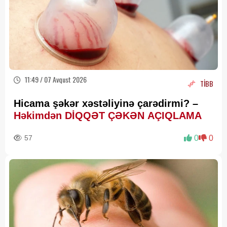
11:49 / 07 Avqust 2026
TİBB
Hicama şəkər xəstəliyinə çarədirmi? –
Həkimdən DİQQƏT ÇƏKƏN AÇIQLAMA
57
0
0