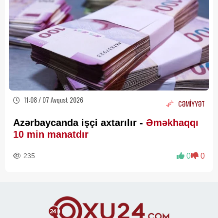
11:08 / 07 Avqust 2026
CƏMİYYƏT
Azərbaycanda işçi axtarılır -
Əməkhaqqı
10 min manatdır
235
0
0