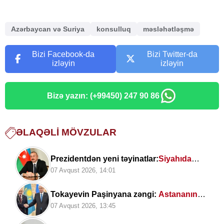
Azərbaycan və Suriya
konsulluq
məsləhətləşmə
Bizi Facebook-da
Bizi Twitter-da
izləyin
izləyin
Bizə yazın: (+99450) 247 90 86
ƏLAQƏLI MÖVZULAR
Prezidentdən yeni təyinatlar:
Siyahıda
kimlər var?
07 Avqust 2026, 14:01
Tokayevin Paşinyana zəngi:
Astananın
Zəngəzur və Orta Dəhliz üzrə geosiyasi
07 Avqust 2026, 13:45
hesablamaları