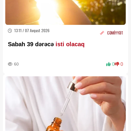
13:11 / 07 Avqust 2026
CƏMİYYƏT
Sabah 39 dərəcə
isti olacaq
60
0
0