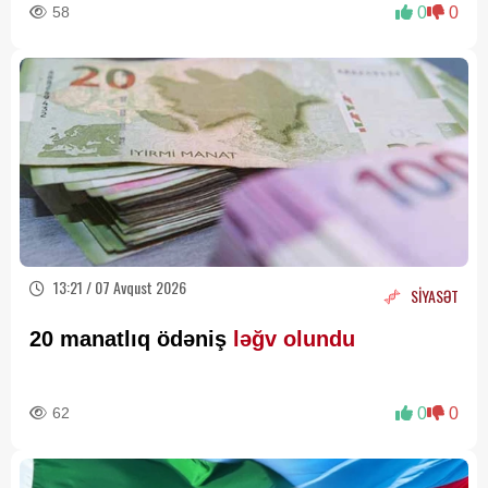
58
0
0
13:21 / 07 Avqust 2026
SİYASƏT
20 manatlıq ödəniş
ləğv olundu
62
0
0