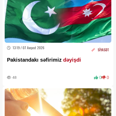
13:19 / 07 Avqust 2026
SİYASƏT
Pakistandakı səfirimiz
dəyişdi
48
0
0