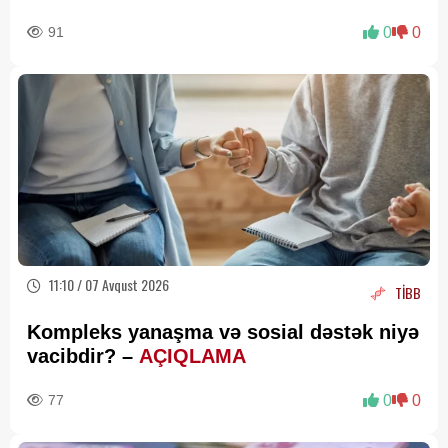
91
0
0
11:10 / 07 Avqust 2026
TİBB
Kompleks yanaşma və sosial dəstək niyə
vacibdir? –
AÇIQLAMA
77
0
0