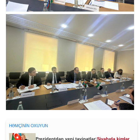
HƏMÇININ OXUYUN
Prezidentdən yeni təyinatlar:
Siyahıda kimlər