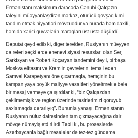
Ermənistanı maksimum dərəcədə Cənubi Qafqazın
taleyini müəyyənləşdirən mərkəz, ötürücü qovşaq kimi
təqdim etmək niyyətləri mövcuddur və burada həm daxili,
həm də xarici qüvvələrin maraqları üst-üstə düşürdü.
Deputat qeyd edib ki, digər tərəfdən, Rusiyanın müəyyən
dairələri seçkilərdə ənənəvi siyasi resursları olan Serj
Sarkisyan və Robert Koçaryan tandemini deyil, birbaşa
Moskva elitasını və Kremlin çevrələrini təmsil edən
Samvel Karapetyanı önə çıxarmaqla, həmçinin bu
kampaniyaya böyük maliyyə vəsaitləri yönəltməklə belə
bir mesaj verməyə çalışırdılar ki, “biz Qafqazdan
çəkilməmişik və region üzərində təsirlərimizi qoruyub
saxlamaqda qərarlıyıq”. Bununla yanaşı, Ermənistanın
Rusiyanın nüfuz dairəsindən tam çıxmayacağına dair
mövqe nümayiş etdirilirdi.Təbii ki, bu proseslərdə
Azərbaycanla bağlı məsələlər də tez-tez gündəmə