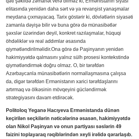
qəti şəkildə zəmanət verə bilməz ki, Ermənistanın siyasi
elitasında yenidən daha sərt və ya revanşist yanaşmalar
meydana çıxmayacaq. Tarix göstərir ki, dövlətlərin siyasəti
zamanla dəyişə bilir və buna görə də münasibətlər
şəxslər üzərindən deyil, konkret razılaşmalar, hüquqi
öhdəliklər və real addımlar əsasında
qiymətləndirilməlidir.Ona görə də Paşinyanın yenidən
hakimiyyətdə qalmasını yalnız sülh prosesi kontekstində
qiymətləndirmək doğru olmaz. O, bir tərəfdən
Azərbaycanla münasibətlərin normallaşmasına çalışsa
da, digər tərəfdən Ermənistanın xarici tərəfdaşlarını
artırmaq və ölkəsinin mövqeyini gücləndirmək
strategiyasını davam etdirəcək.
Politoloq Yeganə Hacıyeva Ermənistanda dünən
keçirilən seçkilərin nəticələrinə əsasən, hakimiyyətdə
olan Nikol Paşinyan və onun partiyası səslərin 49
faizini toplayaraq rəqiblərindən xeyli irəlidə qərarlaşıb.