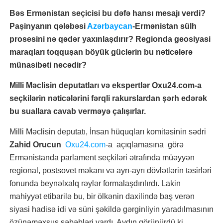
Bəs Ermənistan seçicisi bu dəfə hansı mesajı verdi?
Paşinyanın qələbəsi
Azərbaycan
-Ermənistan sülh
prosesini nə qədər yaxınlaşdırır? Regionda geosiyasi
maraqları toqquşan böyük güclərin bu nəticələrə
münasibəti necədir?
Milli Məclisin deputatları və ekspertlər Oxu24.com-a
seçkilərin nəticələrini fərqli rakurslardan şərh edərək
bu suallara cavab verməyə çalışırlar.
Milli Məclisin deputatı, İnsan hüquqları komitəsinin sədri
Zahid Orucun
Oxu24.com
-a açıqlamasına görə
Ermənistanda parlament seçkiləri ətrafında müəyyən
regional, postsovet məkanı və ayrı-ayrı dövlətlərin təsirləri
fonunda beynəlxalq rəylər formalaşdırılırdı. Lakin
mahiyyət etibarilə bu, bir ölkənin daxilində baş verən
siyasi hadisə idi və süni şəkildə gərginliyin yaradılmasının
özünəməxsus səbəbləri vardı. Aydın görünürdü ki,