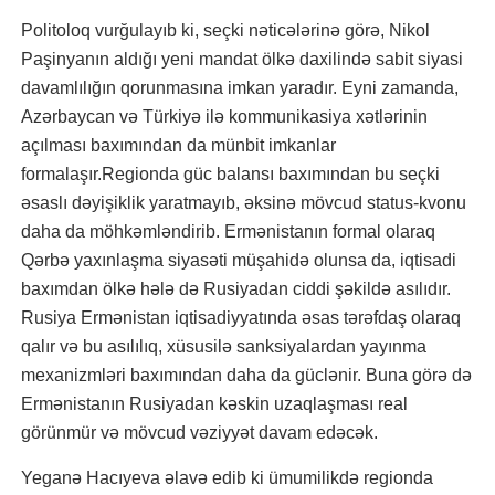
Politoloq vurğulayıb ki, seçki nəticələrinə görə, Nikol
Paşinyanın aldığı yeni mandat ölkə daxilində sabit siyasi
davamlılığın qorunmasına imkan yaradır. Eyni zamanda,
Azərbaycan və Türkiyə ilə kommunikasiya xətlərinin
açılması baxımından da münbit imkanlar
formalaşır.Regionda güc balansı baxımından bu seçki
əsaslı dəyişiklik yaratmayıb, əksinə mövcud status-kvonu
daha da möhkəmləndirib. Ermənistanın formal olaraq
Qərbə yaxınlaşma siyasəti müşahidə olunsa da, iqtisadi
baxımdan ölkə hələ də Rusiyadan ciddi şəkildə asılıdır.
Rusiya Ermənistan iqtisadiyyatında əsas tərəfdaş olaraq
qalır və bu asılılıq, xüsusilə sanksiyalardan yayınma
mexanizmləri baxımından daha da güclənir. Buna görə də
Ermənistanın Rusiyadan kəskin uzaqlaşması real
görünmür və mövcud vəziyyət davam edəcək.
Yeganə Hacıyeva əlavə edib ki ümumilikdə regionda