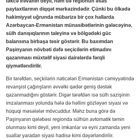
təkcə İrəvanın deyil, həm də regionun əsas
paytaxtlarının diqqət mərkəzindədir. Çünki bu ölkədə
hakimiyyət uğrunda mübarizə bir çox hallarda
Azərbaycan-Ermənistan münasibətlərinin gələcəyinə,
sülh danışıqlarının taleyinə və bölgədəki güc
balansına birbaşa təsir göstərir. Bu baxımdan
Paşinyanın növbəti dəfə seçicilərin etimadını
qazanması müxtəlif siyasi dairələrdə fərqli
qiymətləndirilir.
Bir tərəfdən, seçkilərin nəticələri Ermənistan cəmiyyətində
revanşist çağırışların əvvəlki qədər geniş dəstək
qazanmadığını göstərir. Digər tərəfdən isə sülh sazişinin
imzalanması yolunda hələ də həllini gözləyən siyasi və
hüquqi məsələlər mövcuddur. Məhz buna görə də
Paşinyanın qələbəsi regionda sülhün avtomatik təmin
olunması kimi deyil, yeni imkanlar və eyni zamanda yeni
suallar yaradan siyasi hadisə kimi dəyərləndirilir.