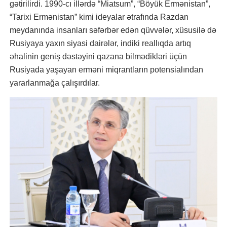
gətirilirdi. 1990-cı illərdə “Miatsum”, “Böyük Ermənistan”,
“Tarixi Ermənistan” kimi ideyalar ətrafında Razdan
meydanında insanları səfərbər edən qüvvələr, xüsusilə də
Rusiyaya yaxın siyasi dairələr, indiki reallıqda artıq
əhalinin geniş dəstəyini qazana bilmədikləri üçün
Rusiyada yaşayan erməni miqrantların potensialından
yararlanmağa çalışırdılar.