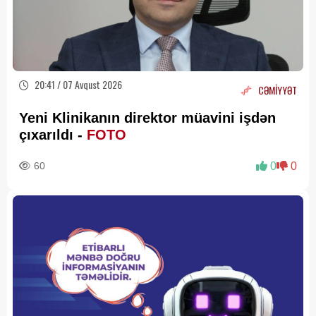
20:41 / 07 Avqust 2026
CƏMİYYƏT
Yeni Klinikanın direktor müavini işdən
çıxarıldı -
FOTO
60
0
0