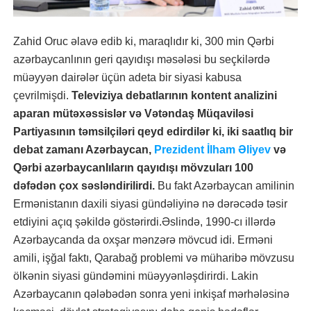
Zahid Oruc əlavə edib ki, maraqlıdır ki, 300 min Qərbi
azərbaycanlının geri qayıdışı məsələsi bu seçkilərdə
müəyyən dairələr üçün adeta bir siyasi kabusa
çevrilmişdi.
Televiziya debatlarının kontent analizini
aparan mütəxəssislər və Vətəndaş Müqaviləsi
Partiyasının təmsilçiləri qeyd edirdilər ki, iki saatlıq bir
debat zamanı Azərbaycan,
Prezident İlham Əliyev
və
Qərbi azərbaycanlıların qayıdışı mövzuları 100
dəfədən çox səsləndirilirdi.
Bu fakt Azərbaycan amilinin
Ermənistanın daxili siyasi gündəliyinə nə dərəcədə təsir
etdiyini açıq şəkildə göstərirdi.Əslində, 1990-cı illərdə
Azərbaycanda da oxşar mənzərə mövcud idi. Erməni
amili, işğal faktı, Qarabağ problemi və müharibə mövzusu
ölkənin siyasi gündəmini müəyyənləşdirirdi. Lakin
Azərbaycanın qələbədən sonra yeni inkişaf mərhələsinə