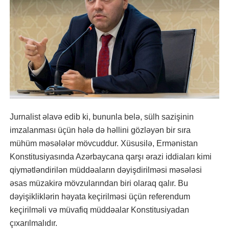
Jurnalist əlavə edib ki, bununla belə, sülh sazişinin
imzalanması üçün hələ də həllini gözləyən bir sıra
mühüm məsələlər mövcuddur. Xüsusilə, Ermənistan
Konstitusiyasında Azərbaycana qarşı ərazi iddiaları kimi
qiymətləndirilən müddəaların dəyişdirilməsi məsələsi
əsas müzakirə mövzularından biri olaraq qalır. Bu
dəyişikliklərin həyata keçirilməsi üçün referendum
keçirilməli və müvafiq müddəalar Konstitusiyadan
çıxarılmalıdır.