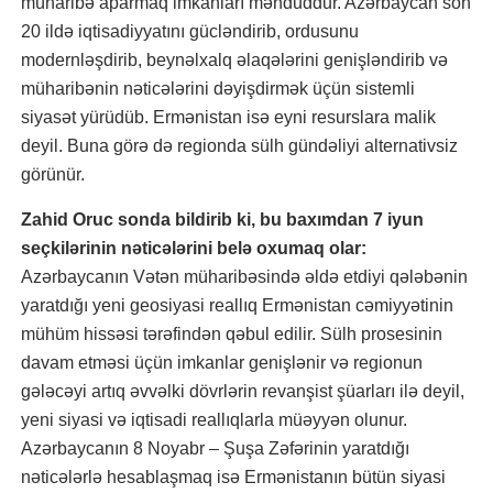
müharibə aparmaq imkanları məhduddur. Azərbaycan son
20 ildə iqtisadiyyatını gücləndirib, ordusunu
modernləşdirib, beynəlxalq əlaqələrini genişləndirib və
müharibənin nəticələrini dəyişdirmək üçün sistemli
siyasət yürüdüb. Ermənistan isə eyni resurslara malik
deyil. Buna görə də regionda sülh gündəliyi alternativsiz
görünür.
Zahid Oruc sonda bildirib ki, bu baxımdan 7 iyun
seçkilərinin nəticələrini belə oxumaq olar:
Azərbaycanın Vətən müharibəsində əldə etdiyi qələbənin
yaratdığı yeni geosiyasi reallıq Ermənistan cəmiyyətinin
mühüm hissəsi tərəfindən qəbul edilir. Sülh prosesinin
davam etməsi üçün imkanlar genişlənir və regionun
gələcəyi artıq əvvəlki dövrlərin revanşist şüarları ilə deyil,
yeni siyasi və iqtisadi reallıqlarla müəyyən olunur.
Azərbaycanın 8 Noyabr – Şuşa Zəfərinin yaratdığı
nəticələrlə hesablaşmaq isə Ermənistanın bütün siyasi