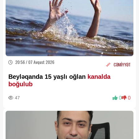
20:56 / 07 Avqust 2026
CƏMİYYƏT
Beyləqanda 15 yaşlı oğlan
kanalda
boğulub
47
0
0