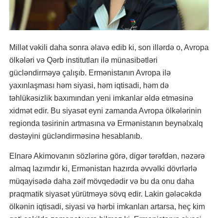
Millət vəkili daha sonra əlavə edib ki, son illərdə o, Avropa
ölkələri və Qərb institutları ilə münasibətləri
gücləndirməyə çalışıb. Ermənistanın Avropa ilə
yaxınlaşması həm siyasi, həm iqtisadi, həm də
təhlükəsizlik baxımından yeni imkanlar əldə etməsinə
xidmət edir. Bu siyasət eyni zamanda Avropa ölkələrinin
regionda təsirinin artmasına və Ermənistanın beynəlxalq
dəstəyini gücləndirməsinə hesablanıb.
Elnarə Akimovanın sözlərinə görə, digər tərəfdən, nəzərə
almaq lazımdır ki, Ermənistan hazırda əvvəlki dövrlərlə
müqayisədə daha zəif mövqedədir və bu da onu daha
praqmatik siyasət yürütməyə sövq edir. Lakin gələcəkdə
ölkənin iqtisadi, siyasi və hərbi imkanları artarsa, heç kim