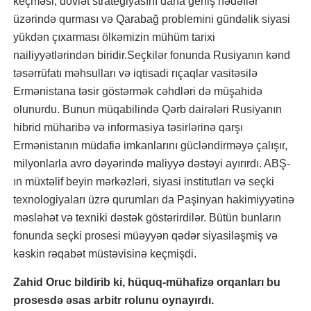
keçməsi, dövlət strategiyasını daha geniş hədəflər
üzərində qurması və Qarabağ problemini gündəlik siyasi
yükdən çıxarması ölkəmizin mühüm tarixi
nailiyyətlərindən biridir.Seçkilər fonunda Rusiyanın kənd
təsərrüfatı məhsulları və iqtisadi rıçaqlar vasitəsilə
Ermənistana təsir göstərmək cəhdləri də müşahidə
olunurdu. Bunun müqabilində Qərb dairələri Rusiyanın
hibrid müharibə və informasiya təsirlərinə qarşı
Ermənistanın müdafiə imkanlarını gücləndirməyə çalışır,
milyonlarla avro dəyərində maliyyə dəstəyi ayırırdı. ABŞ-
ın müxtəlif beyin mərkəzləri, siyasi institutları və seçki
texnologiyaları üzrə qurumları da Paşinyan hakimiyyətinə
məsləhət və texniki dəstək göstərirdilər. Bütün bunların
fonunda seçki prosesi müəyyən qədər siyasiləşmiş və
kəskin rəqabət müstəvisinə keçmişdi.
Zahid Oruc bildirib ki, hüquq-mühafizə orqanları bu
prosesdə əsas arbitr rolunu oynayırdı.