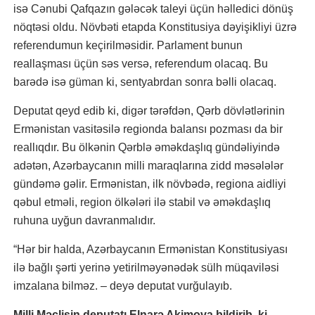
isə Cənubi Qafqazın gələcək taleyi üçün həlledici dönüş
nöqtəsi oldu. Növbəti etapda Konstitusiya dəyişikliyi üzrə
referendumun keçirilməsidir. Parlament bunun
reallaşması üçün səs versə, referendum olacaq. Bu
barədə isə güman ki, sentyabrdan sonra bəlli olacaq.
Deputat qeyd edib ki, digər tərəfdən, Qərb dövlətlərinin
Ermənistan vasitəsilə regionda balansı pozması da bir
reallıqdır. Bu ölkənin Qərblə əməkdaşlıq gündəliyində
adətən, Azərbaycanın milli maraqlarına zidd məsələlər
gündəmə gəlir. Ermənistan, ilk növbədə, regiona aidliyi
qəbul etməli, region ölkələri ilə stabil və əməkdaşlıq
ruhuna uyğun davranmalıdır.
“Hər bir halda, Azərbaycanın Ermənistan Konstitusiyası
ilə bağlı şərti yerinə yetirilməyənədək sülh müqaviləsi
imzalana bilməz. – deyə deputat vurğulayıb.
Milli Məclisin deputatı Elnarə Akimova bildirib ki,