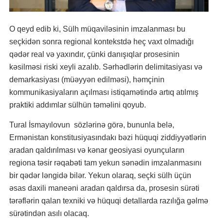
O qeyd edib ki, Sülh müqaviləsinin imzalanması bu
seçkidən sonra regional kontekstdə heç vaxt olmadığı
qədər real və yaxındır, çünki danışıqlar prosesinin
kəsilməsi riski xeyli azalıb. Sərhədlərin delimitasiyası və
demarkasiyası (müəyyən edilməsi), həmçinin
kommunikasiyaların açılması istiqamətində artıq atılmış
praktiki addımlar sülhün təməlini qoyub.
Tural İsmayılovun sözlərinə görə, bununla belə,
Ermənistan konstitusiyasındakı bəzi hüquqi ziddiyyətlərin
aradan qaldırılması və kənar geosiyasi oyunçuların
regiona təsir rəqabəti tam yekun sənədin imzalanmasını
bir qədər ləngidə bilər. Yekun olaraq, seçki sülh üçün
əsas daxili maneəni aradan qaldırsa da, prosesin sürəti
tərəflərin qalan texniki və hüquqi detallarda razılığa gəlmə
sürətindən asılı olacaq.