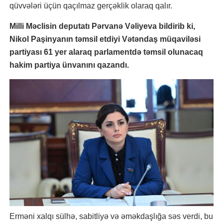
qüvvələri üçün qaçılmaz gerçəklik olaraq qalır.
Milli Məclisin deputatı Pərvanə Vəliyeva bildirib ki,
Nikol Paşinyanın təmsil etdiyi Vətəndaş müqaviləsi
partiyası 61 yer alaraq parlamentdə təmsil olunacaq
hakim partiya ünvanını qazandı.
Erməni xalqı sülhə, sabitliyə və əməkdaşlığa səs verdi, bu