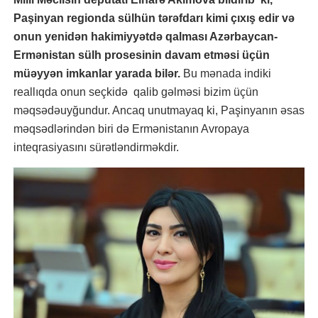
Paşinyan regionda sülhün tərəfdarı kimi çıxış edir və
onun yenidən hakimiyyətdə qalması Azərbaycan-
Ermənistan sülh prosesinin davam etməsi üçün
müəyyən imkanlar yarada bilər.
Bu mənada indiki
reallıqda onun seçkidə qalib gəlməsi bizim üçün
məqsədəuyğundur. Ancaq unutmayaq ki, Paşinyanın əsas
məqsədlərindən biri də Ermənistanın Avropaya
inteqrasiyasını sürətləndirməkdir.