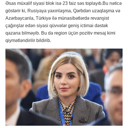
Əsas müxalif siyasi blok isə 23 faiz səs toplayıb.Bu nəticə
göstərir ki, Rusiyaya yaxınlaşma, Qərbdən uzaqlaşma və
Azərbaycanla, Türkiyə ilə münasibətlərdə revanşist
çağırışlar edən siyasi qüvvələr geniş ictimai dəstək
qazana bilməyib. Bu da region üçün pozitiv mesaj kimi
qiymətləndirilir bildirib.