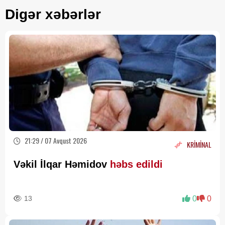
Digər xəbərlər
21:29 / 07 Avqust 2026
KRİMİNAL
Vəkil İlqar Həmidov
həbs edildi
13
0
0