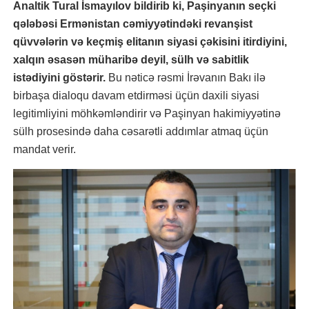
Analtik Tural İsmayılov bildirib ki, Paşinyanın seçki
qələbəsi Ermənistan cəmiyyətindəki revanşist
qüvvələrin və keçmiş elitanın siyasi çəkisini itirdiyini,
xalqın əsasən müharibə deyil, sülh və sabitlik
istədiyini göstərir.
Bu nəticə rəsmi İrəvanın Bakı ilə
birbaşa dialoqu davam etdirməsi üçün daxili siyasi
legitimliyini möhkəmləndirir və Paşinyan hakimiyyətinə
sülh prosesində daha cəsarətli addımlar atmaq üçün
mandat verir.