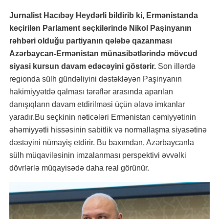
Jurnalist Hacıbəy Heydərli bildirib ki, Ermənistanda
keçirilən Parlament seçkilərində Nikol Paşinyanın
rəhbəri olduğu partiyanın qələbə qazanması
Azərbaycan-Ermənistan münasibətlərində mövcud
siyasi kursun davam edəcəyini göstərir.
Son illərdə
regionda sülh gündəliyini dəstəkləyən Paşinyanın
hakimiyyətdə qalması tərəflər arasında aparılan
danışıqların davam etdirilməsi üçün əlavə imkanlar
yaradır.Bu seçkinin nəticələri Ermənistan cəmiyyətinin
əhəmiyyətli hissəsinin sabitlik və normallaşma siyasətinə
dəstəyini nümayiş etdirir. Bu baxımdan, Azərbaycanla
sülh müqaviləsinin imzalanması perspektivi əvvəlki
dövrlərlə müqayisədə daha real görünür.