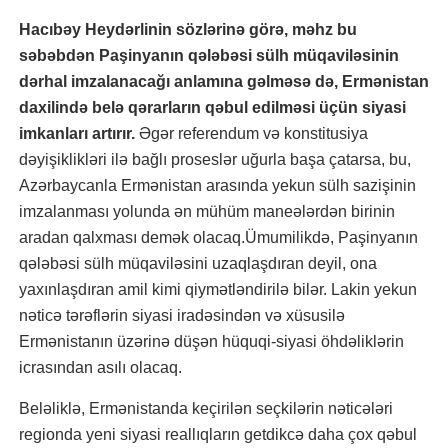
Hacıbəy Heydərlinin sözlərinə görə, məhz bu
səbəbdən Paşinyanın qələbəsi sülh müqaviləsinin
dərhal imzalanacağı anlamına gəlməsə də, Ermənistan
daxilində belə qərarların qəbul edilməsi üçün siyasi
imkanları artırır.
Əgər referendum və konstitusiya
dəyişiklikləri ilə bağlı proseslər uğurla başa çatarsa, bu,
Azərbaycanla Ermənistan arasında yekun sülh sazişinin
imzalanması yolunda ən mühüm maneələrdən birinin
aradan qalxması demək olacaq.Ümumilikdə, Paşinyanın
qələbəsi sülh müqaviləsini uzaqlaşdıran deyil, ona
yaxınlaşdıran amil kimi qiymətləndirilə bilər. Lakin yekun
nəticə tərəflərin siyasi iradəsindən və xüsusilə
Ermənistanın üzərinə düşən hüquqi-siyasi öhdəliklərin
icrasından asılı olacaq.
Beləliklə, Ermənistanda keçirilən seçkilərin nəticələri
regionda yeni siyasi reallıqların getdikcə daha çox qəbul