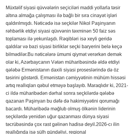
Müxtəlif siyasi qüvvələrin seçiciləri maddi yollarla təsir
altına almağa çalışması ilə bağlı bir sıra cinayət işləri
qaldırılmışdı. Nəticədə isə seçkilər Nikol Paşinyanın
rəhbərlik etdiyi siyasi qüvvənin təxminən 50 faiz səs
toplaması ilə yekunlaşdı. Rəqibləri isə xeyli geridə
qaldılar və bəzi siyasi birliklər seçki baryerini belə keçə
bilmədilər.Bu nəticələrə ümumi qiymət verərkən demək
olar ki, Azərbaycanın Vətən müharibəsində əldə etdiyi
qələbə Ermənistanın daxili siyasi proseslərində də öz
təsirini göstərdi. Ermənistan cəmiyyətinin mühüm hissəsi
artıq reallıqları qəbul etməyə başlayıb. Maraqlıdır ki, 2021-
ci ildə müharibədən dərhal sonra seçkilərdə qələbə
qazanan Paşinyan bu dəfə də hakimiyyətini qorumağı
bacardı. Müharibədə məğlub olmuş ölkənin liderinin
seçkilərdə yenidən uğur qazanması dünya siyasi
təcrübəsində çox rast gəlinən hadisə deyil.2026-cı ilin
reallığında isə sülh gündəliyi, regional