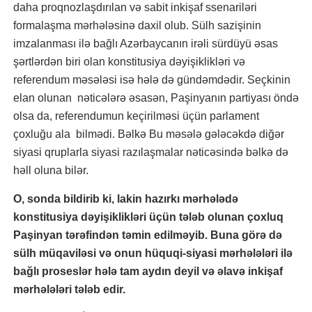
daha proqnozlaşdırılan və sabit inkişaf ssenariləri
formalaşma mərhələsinə daxil olub. Sülh sazişinin
imzalanması ilə bağlı Azərbaycanın irəli sürdüyü əsas
şərtlərdən biri olan konstitusiya dəyişiklikləri və
referendum məsələsi isə hələ də gündəmdədir. Seçkinin
elan olunan nəticələrə əsasən, Paşinyanın partiyası öndə
olsa da, referendumun keçirilməsi üçün parlament
çoxluğu ala bilmədi. Bəlkə Bu məsələ gələcəkdə diğər
siyasi qruplarla siyasi razılaşmalar nəticəsində bəlkə də
həll oluna bilər.
O, sonda bildirib ki, lakin hazırkı mərhələdə
konstitusiya dəyişiklikləri üçün tələb olunan çoxluq
Paşinyan tərəfindən təmin edilməyib. Buna görə də
sülh müqaviləsi və onun hüquqi-siyasi mərhələləri ilə
bağlı proseslər hələ tam aydın deyil və əlavə inkişaf
mərhələləri tələb edir.