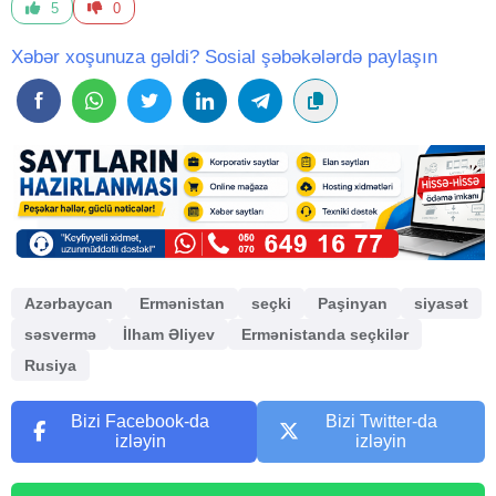
5
0
Xəbər xoşunuza gəldi? Sosial şəbəkələrdə paylaşın
Azərbaycan
Ermənistan
seçki
Paşinyan
siyasət
səsvermə
İlham Əliyev
Ermənistanda seçkilər
Rusiya
Bizi Facebook-da
Bizi Twitter-da
izləyin
izləyin