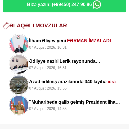
Bizə yazın: (+99450) 247 90 86
ƏLAQƏLI MÖVZULAR
İlham Əliyev yeni
FƏRMAN İMZALADI
07 Avqust 2026, 16:31
Ədliyyə naziri Lerik rayonunda
vətəndaşları
qəbul edib
07 Avqust 2026, 16:31
Azad edilmiş ərazilərində 340 layihə
icra
edilib
07 Avqust 2026, 15:55
"Müharibədə qalib gəlmiş Prezident İlham
Əliyev sülhü də qazandı" —
Deputat Zaur
07 Avqust 2026, 14:55
Şükürov