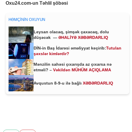
Oxu24.com-un Təhlil şöbəsi
HƏMÇININ OXUYUN
Leysan olacaq, şimşək çaxacaq, dolu
düşəcək —
ƏHALİYƏ XƏBƏRDARLIQ
DİN-in Baş İdarəsi əməliyyat keçirib:
Tutulan
şəxslər kimlərdir?
Mənzilin sahəsi çıxarışda az çıxarsa nə
etməli? –
Vəkildən MÜHÜM AÇIQLAMA
Avqustun 8-9-u ilə bağlı
XƏBƏRDARLIQ