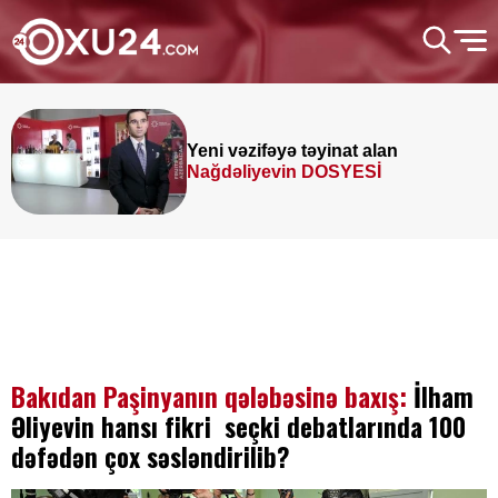
Yeni vəzifəyə təyinat alan
Nağdəliyevin DOSYESİ
Bakıdan Paşinyanın qələbəsinə baxış:
İlham
Əliyevin hansı fikri seçki debatlarında 100
dəfədən çox səsləndirilib?