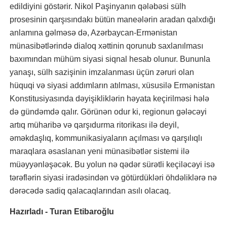
edildiyini göstərir. Nikol Paşinyanın qələbəsi sülh
prosesinin qarşısındakı bütün maneələrin aradan qalxdığı
anlamına gəlməsə də, Azərbaycan-Ermənistan
münasibətlərində dialoq xəttinin qorunub saxlanılması
baxımından mühüm siyasi siqnal hesab olunur. Bununla
yanaşı, sülh sazişinin imzalanması üçün zəruri olan
hüquqi və siyasi addımların atılması, xüsusilə Ermənistan
Konstitusiyasında dəyişikliklərin həyata keçirilməsi hələ
də gündəmdə qalır. Görünən odur ki, regionun gələcəyi
artıq müharibə və qarşıdurma ritorikası ilə deyil,
əməkdaşlıq, kommunikasiyaların açılması və qarşılıqlı
maraqlara əsaslanan yeni münasibətlər sistemi ilə
müəyyənləşəcək. Bu yolun nə qədər sürətli keçiləcəyi isə
tərəflərin siyasi iradəsindən və götürdükləri öhdəliklərə nə
dərəcədə sadiq qalacaqlarından asılı olacaq.
Hazırladı - Turan Etibaroğlu