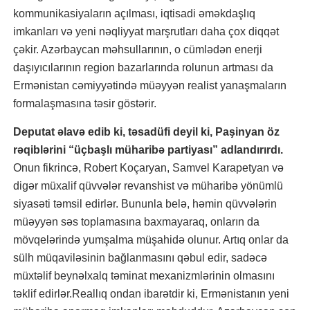
kommunikasiyaların açılması, iqtisadi əməkdaşlıq
imkanları və yeni nəqliyyat marşrutları daha çox diqqət
çəkir. Azərbaycan məhsullarının, o cümlədən enerji
daşıyıcılarının region bazarlarında rolunun artması da
Ermənistan cəmiyyətində müəyyən realist yanaşmaların
formalaşmasına təsir göstərir.
Deputat əlavə edib ki, təsadüfi deyil ki, Paşinyan öz
rəqiblərini “üçbaşlı müharibə partiyası” adlandırırdı.
Onun fikrincə, Robert Koçaryan, Samvel Karapetyan və
digər müxalif qüvvələr revanshist və müharibə yönümlü
siyasəti təmsil edirlər. Bununla belə, həmin qüvvələrin
müəyyən səs toplamasına baxmayaraq, onların da
mövqelərində yumşalma müşahidə olunur. Artıq onlar da
sülh müqaviləsinin bağlanmasını qəbul edir, sadəcə
müxtəlif beynəlxalq təminat mexanizmlərinin olmasını
təklif edirlər.Reallıq ondan ibarətdir ki, Ermənistanın yeni