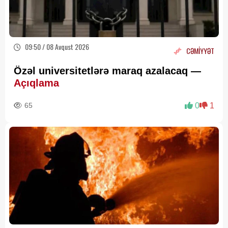
09:50 / 08 Avqust 2026
CƏMİYYƏT
Özəl universitetlərə maraq azalacaq —
Açıqlama
65
0
1