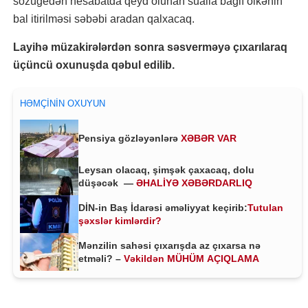
sözügedən hesabatda qeyd olunan sualla bağlı ölkənin
bal itirilməsi səbəbi aradan qalxacaq.
Layihə müzakirələrdən sonra səsverməyə çıxarılaraq
üçüncü oxunuşda qəbul edilib.
HƏMÇININ OXUYUN
Pensiya gözləyənlərə
XƏBƏR VAR
Leysan olacaq, şimşək çaxacaq, dolu
düşəcək —
ƏHALİYƏ XƏBƏRDARLIQ
DİN-in Baş İdarəsi əməliyyat keçirib:
Tutulan
şəxslər kimlərdir?
Mənzilin sahəsi çıxarışda az çıxarsa nə
etməli? –
Vəkildən MÜHÜM AÇIQLAMA