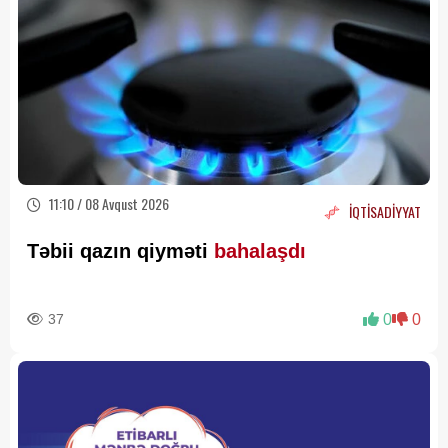
11:10 / 08 Avqust 2026
İQTİSADİYYAT
Təbii qazın qiyməti
bahalaşdı
37
0
0