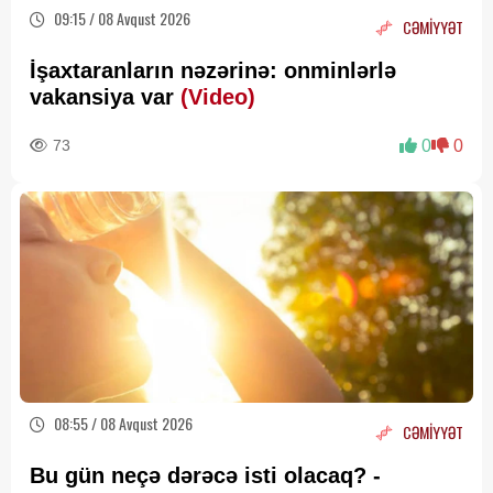
09:15 / 08 Avqust 2026
CƏMİYYƏT
İşaxtaranların nəzərinə: onminlərlə
vakansiya var
(Video)
73
0
0
08:55 / 08 Avqust 2026
CƏMİYYƏT
Bu gün neçə dərəcə isti olacaq? -