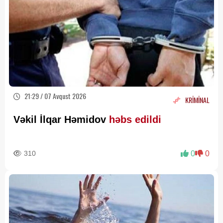
21:29 / 07 Avqust 2026
KRİMİNAL
Vəkil İlqar Həmidov
həbs edildi
310
0
0