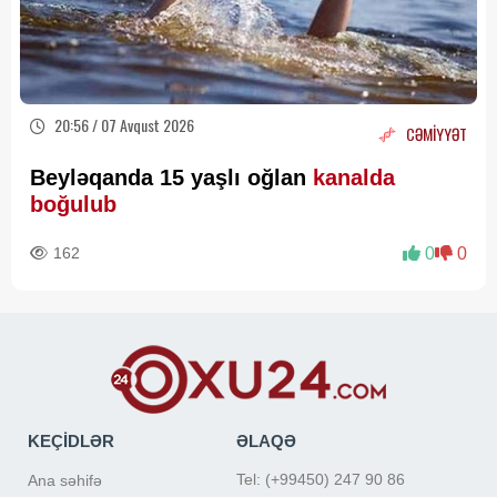
20:56 / 07 Avqust 2026
CƏMİYYƏT
Beyləqanda 15 yaşlı oğlan
kanalda
boğulub
162
0
0
KEÇİDLƏR
ƏLAQƏ
Tel: (+99450) 247 90 86
Ana səhifə