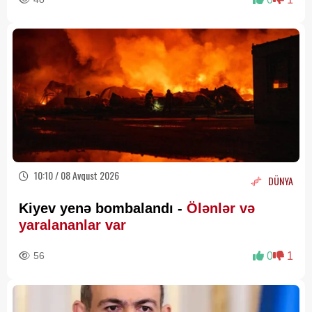
10:10 / 08 Avqust 2026
DÜNYA
Kiyev yenə bombalandı -
Ölənlər və
yaralananlar var
56
0
1