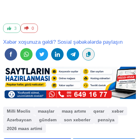
3
0
Xəbər xoşunuza gəldi? Sosial şəbəkələrdə paylaşın
Milli Məclis
maaşlar
maaş artımı
qərar
xəbər
Azərbaycan
gündəm
son xeberler
pensiya
2026 maas artimi