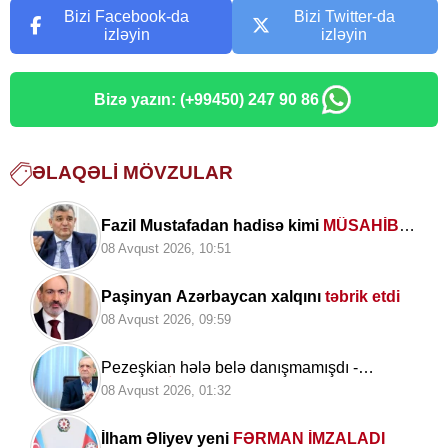
Bizi Facebook-da
Bizi Twitter-da
izləyin
izləyin
Bizə yazın: (+99450) 247 90 86
ƏLAQƏLI MÖVZULAR
Fazil Mustafadan hadisə kimi
MÜSAHİBƏ:
“Onlar səadəti Mehdinin zühurunda
08 Avqust 2026, 10:51
axtarır”
Paşinyan Azərbaycan xalqını
təbrik etdi
08 Avqust 2026, 09:59
Pezeşkian hələ belə danışmamışdı -
SENSASİON açıqlamalar verdi
08 Avqust 2026, 01:32
İlham Əliyev yeni
FƏRMAN İMZALADI