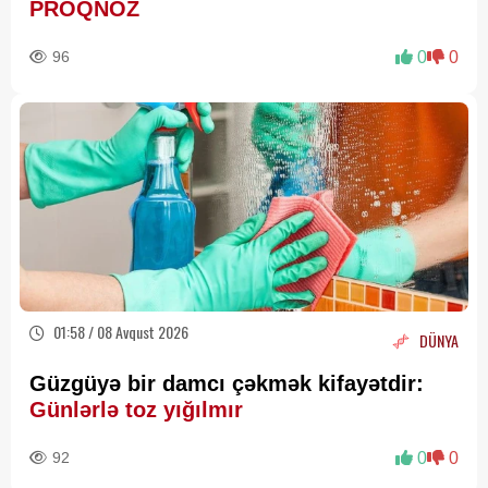
PROQNOZ
96
0
0
01:58 / 08 Avqust 2026
DÜNYA
Güzgüyə bir damcı çəkmək kifayətdir:
Günlərlə toz yığılmır
92
0
0