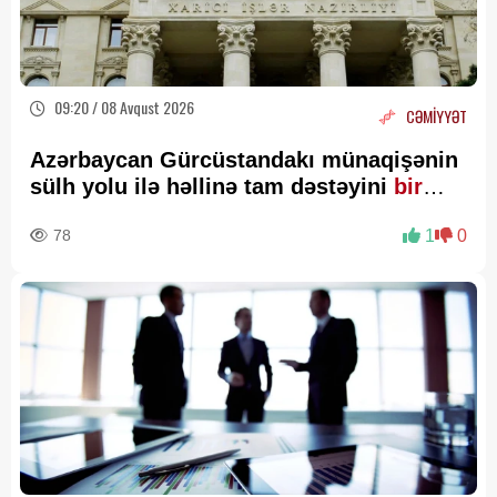
09:20 / 08 Avqust 2026
CƏMİYYƏT
Azərbaycan Gürcüstandakı münaqişənin
sülh yolu ilə həllinə tam dəstəyini
bir
daha təsdiqləyib
78
1
0