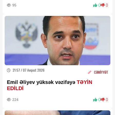
95
0
0
21:57 / 07 Avqust 2026
CƏMİYYƏT
Emil Əliyev yüksək vəzifəyə
TƏYİN
EDİLDİ
224
0
0