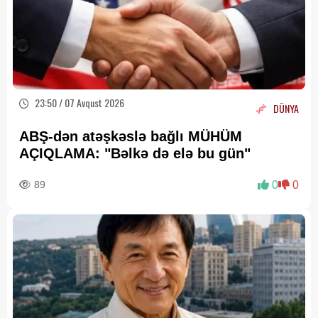
23:50 / 07 Avqust 2026
DÜNYA
ABŞ-dən atəşkəslə bağlı MÜHÜM
AÇIQLAMA: "Bəlkə də elə bu gün"
89
0
0