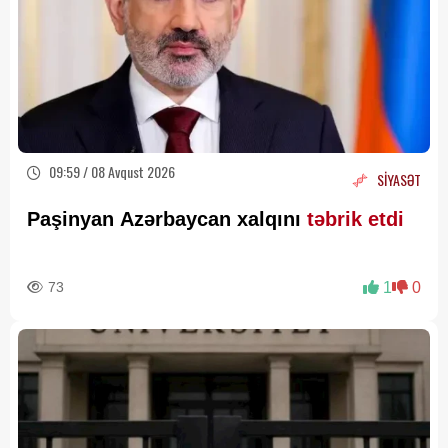
09:59 / 08 Avqust 2026
SİYASƏT
Paşinyan Azərbaycan xalqını
təbrik etdi
73
1
0