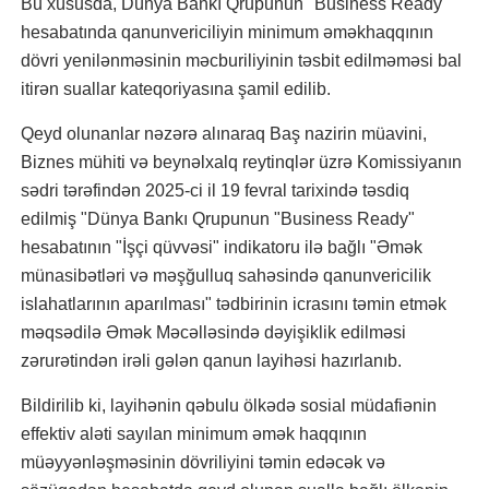
Bu xüsusda, Dünya Bankı Qrupunun "Business Ready"
hesabatında qanunvericiliyin minimum əməkhaqqının
dövri yenilənməsinin məcburiliyinin təsbit edilməməsi bal
itirən suallar kateqoriyasına şamil edilib.
Qeyd olunanlar nəzərə alınaraq Baş nazirin müavini,
Biznes mühiti və beynəlxalq reytinqlər üzrə Komissiyanın
sədri tərəfindən 2025-ci il 19 fevral tarixində təsdiq
edilmiş "Dünya Bankı Qrupunun "Business Ready"
hesabatının "İşçi qüvvəsi" indikatoru ilə bağlı "Əmək
münasibətləri və məşğulluq sahəsində qanunvericilik
islahatlarının aparılması" tədbirinin icrasını təmin etmək
məqsədilə Əmək Məcəlləsində dəyişiklik edilməsi
zərurətindən irəli gələn qanun layihəsi hazırlanıb.
Bildirilib ki, layihənin qəbulu ölkədə sosial müdafiənin
effektiv aləti sayılan minimum əmək haqqının
müəyyənləşməsinin dövriliyini təmin edəcək və