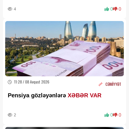
4
0
0
11:28 / 08 Avqust 2026
CƏMİYYƏT
Pensiya gözləyənlərə
XƏBƏR VAR
2
0
0