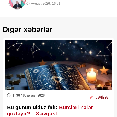
07 Avqust 2026, 16:31
Digər xəbərlər
11:30 / 08 Avqust 2026
CƏMİYYƏT
Bu günün ulduz falı:
Bürcləri nələr
gözləyir? – 8 avqust