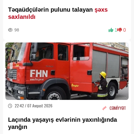
Təqaüdçülərin pulunu talayan
şəxs
saxlanıldı
98
1
0
22:42 / 07 Avqust 2026
CƏMİYYƏT
Laçında yaşayış evlərinin yaxınlığında
yanğın