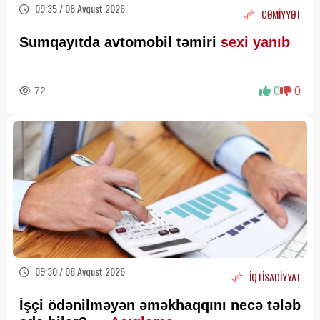
09:35 / 08 Avqust 2026
CƏMİYYƏT
Sumqayıtda avtomobil təmiri
sexi yanıb
72
0
0
09:30 / 08 Avqust 2026
İQTİSADİYYAT
İşçi ödənilməyən əməkhaqqını necə tələb