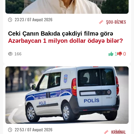
23:23 / 07 Avqust 2026
ŞOU-BİZNES
Ceki Çanın Bakıda çəkdiyi filmə görə
Azərbaycan 1 milyon dollar ödəyə bilər?
166
1
0
22:53 / 07 Avqust 2026
KRİMİNAL