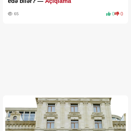
edə bilər? —
Açıqlama
65
0
0