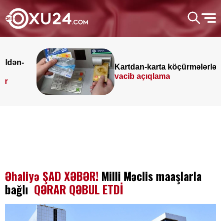
Kartdan-karta köçürmələrlə bağlı
vacib açıqlama
Əhaliyə ŞAD XƏBƏR!
Milli Məclis maaşlarla
bağlı
QƏRAR QƏBUL ETDİ