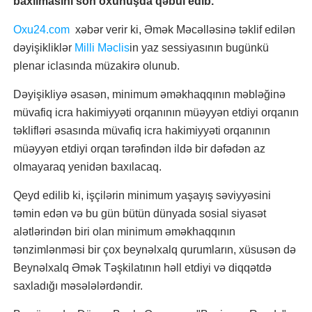
baxılmasını son oxunuşda qəbul edib.
Oxu24.com
xəbər verir ki, Əmək Məcəlləsinə təklif edilən
dəyişikliklər
Milli Məclis
in yaz sessiyasının bugünkü
plenar iclasında müzakirə olunub.
Dəyişikliyə əsasən, minimum əməkhaqqının məbləğinə
müvafiq icra hakimiyyəti orqanının müəyyən etdiyi orqanın
təklifləri əsasında müvafiq icra hakimiyyəti orqanının
müəyyən etdiyi orqan tərəfindən ildə bir dəfədən az
olmayaraq yenidən baxılacaq.
Qeyd edilib ki, işçilərin minimum yaşayış səviyyəsini
təmin edən və bu gün bütün dünyada sosial siyasət
alətlərindən biri olan minimum əməkhaqqının
tənzimlənməsi bir çox beynəlxalq qurumların, xüsusən də
Beynəlxalq Əmək Təşkilatının həll etdiyi və diqqətdə
saxladığı məsələlərdəndir.