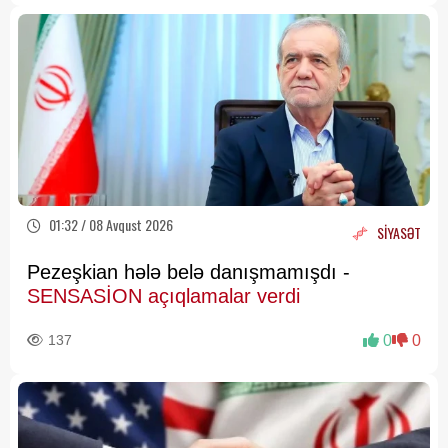
01:32 / 08 Avqust 2026
SİYASƏT
Pezeşkian hələ belə danışmamışdı -
SENSASİON açıqlamalar verdi
137
0
0