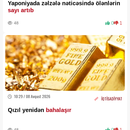
Yaponiyada zəlzələ nəticəsində ölənlərin
sayı artıb
48
0
1
10:29 / 08 Avqust 2026
İQTİSADİYYAT
Qızıl yenidən
bahalaşır
48
0
1