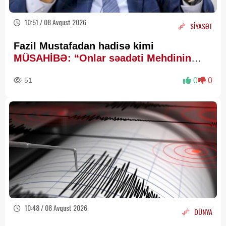
10:51 / 08 Avqust 2026
SİYASƏT
Fazil Mustafadan hadisə kimi
MÜSAHİBƏ: “Onlar səadəti Mehdinin
zühurunda axtarır”
51
0
0
10:48 / 08 Avqust 2026
DÜNYA