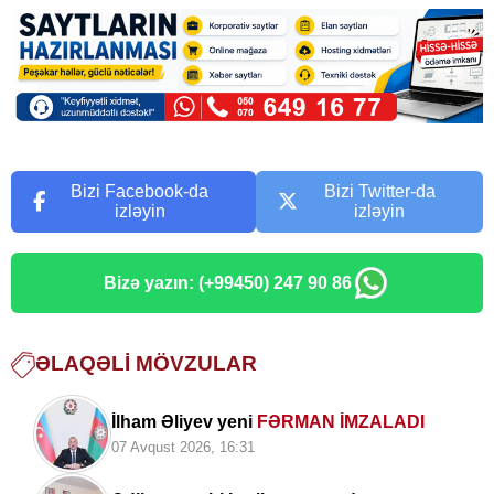
Bizi Facebook-da
Bizi Twitter-da
izləyin
izləyin
Bizə yazın: (+99450) 247 90 86
ƏLAQƏLI MÖVZULAR
İlham Əliyev yeni
FƏRMAN İMZALADI
07 Avqust 2026, 16:31