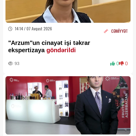
14:14 / 07 Avqust 2026
CƏMİYYƏT
"Arzum"un cinayət işi təkrar
ekspertizaya
göndərildi
93
0
0