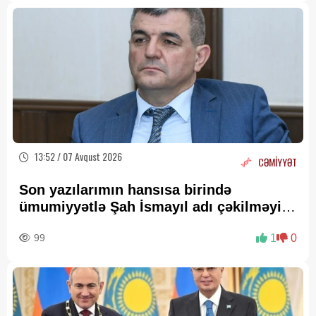
13:52 / 07 Avqust 2026
CƏMİYYƏT
Son yazılarımın hansısa birində
ümumiyyətlə Şah İsmayıl adı çəkilməyib
—
Fazil Mustafadan AÇIQLAMA
99
1
0