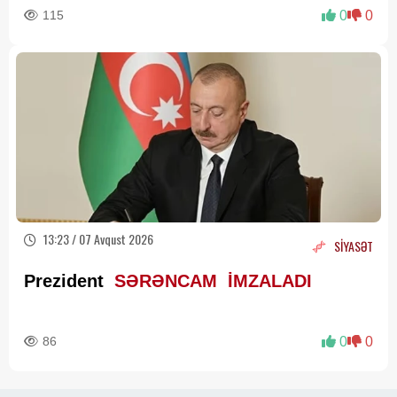
115
0
0
13:23 / 07 Avqust 2026
SİYASƏT
Prezident
SƏRƏNCAM İMZALADI
86
0
0