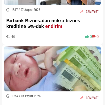
16:17 / 07 Avqust 2026
CƏMİYYƏT
Birbank Biznes-dən mikro biznes
kreditinə 5%-dək
endirim
40
0
0
15:57 / 07 Avqust 2026
CƏMİYYƏT