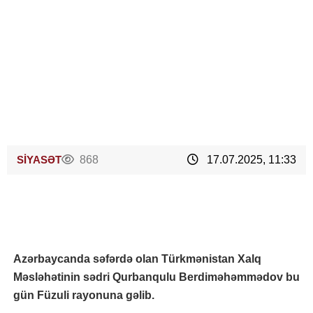
SİYASƏT
868
17.07.2025, 11:33
Azərbaycanda səfərdə olan Türkmənistan Xalq
Məsləhətinin sədri Qurbanqulu Berdiməhəmmədov bu
gün Füzuli rayonuna gəlib.