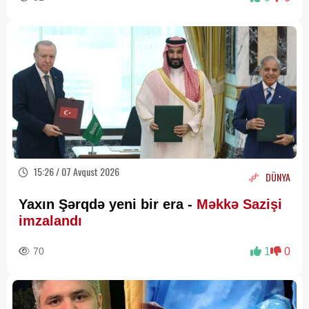
15:26 / 07 Avqust 2026
DÜNYA
Yaxın Şərqdə yeni bir era -
Məkkə Sazişi
imzalandı
70
1
0