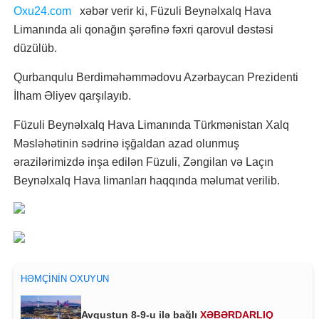
Oxu24.com
xəbər verir ki, Füzuli Beynəlxalq Hava
Limanında ali qonağın şərəfinə fəxri qarovul dəstəsi
düzülüb.
Qurbanqulu Berdiməhəmmədovu Azərbaycan Prezidenti
İlham Əliyev qarşılayıb.
Füzuli Beynəlxalq Hava Limanında Türkmənistan Xalq
Məsləhətinin sədrinə işğaldan azad olunmuş
ərazilərimizdə inşa edilən Füzuli, Zəngilan və Laçın
Beynəlxalq Hava limanları haqqında məlumat verilib.
HƏMÇININ OXUYUN
Avqustun 8-9-u ilə bağlı
XƏBƏRDARLIQ