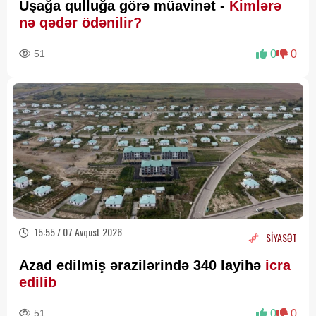
Uşağa qulluğa görə müavinət -
Kimlərə
nə qədər ödənilir?
51
0
0
15:55 / 07 Avqust 2026
SİYASƏT
Azad edilmiş ərazilərində 340 layihə
icra
edilib
51
0
0