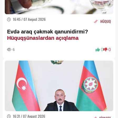
16:45 / 07 Avqust 2026
HÜQUQ
Evdə araq çəkmək qanunidirmi?
Hüquqşünaslardan açıqlama
6
0
0
16:31 / 07 Avqust 2026