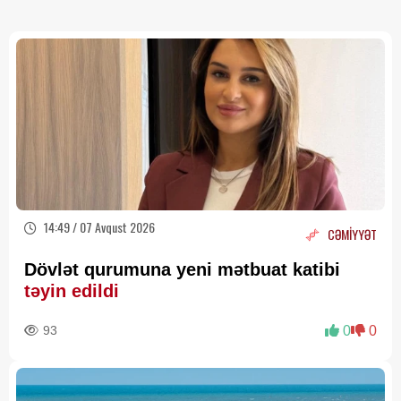
14:49 / 07 Avqust 2026
CƏMİYYƏT
Dövlət qurumuna yeni mətbuat katibi
təyin edildi
93
0
0