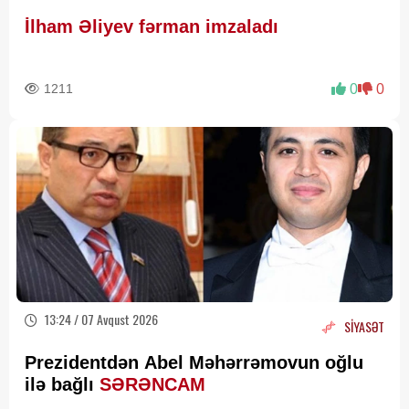
İlham Əliyev fərman imzaladı
1211
0
0
13:24 / 07 Avqust 2026
SİYASƏT
Prezidentdən Abel Məhərrəmovun oğlu
ilə bağlı
SƏRƏNCAM