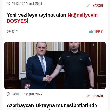
14:13 / 07 Avqust 2026
SİYASƏT
Yeni vəzifəyə təyinat alan
Nağdəliyevin
DOSYESİ
549
1
0
14:10 / 07 Avqust 2026
SİYASƏT
Azərbaycan-Ukrayna münasibətlərində