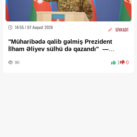
14:55 / 07 Avqust 2026
SİYASƏT
"Müharibədə qalib gəlmiş Prezident
İlham Əliyev sülhü də qazandı" —
Deputat Zaur Şükürov
90
1
0