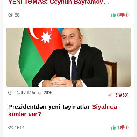
YENİ TƏMAS: Ceyhun Bayramov
Budanovla görüşdü
88
0
0
14:01 / 07 Avqust 2026
SİYASƏT
Prezidentdən yeni təyinatlar:
Siyahıda
kimlər var?
1514
1
0