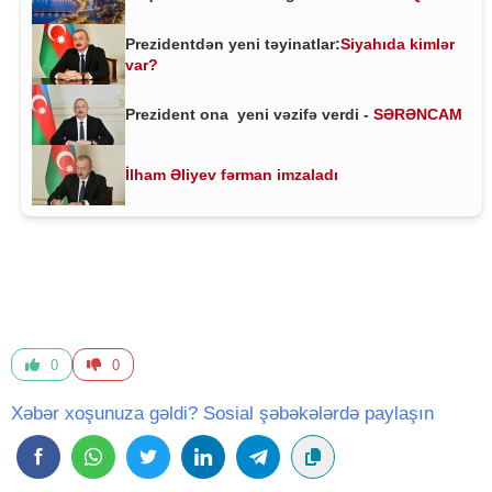
Prezidentdən yeni təyinatlar:
Siyahıda kimlər
var?
Prezident ona yeni vəzifə verdi -
SƏRƏNCAM
İlham Əliyev fərman imzaladı
0
0
Xəbər xoşunuza gəldi? Sosial şəbəkələrdə paylaşın