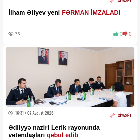
SİYASƏT
İlham Əliyev yeni
FƏRMAN İMZALADI
76
0
0
16:31 / 07 Avqust 2026
SİYASƏT
Ədliyyə naziri Lerik rayonunda
vətəndaşları
qəbul edib