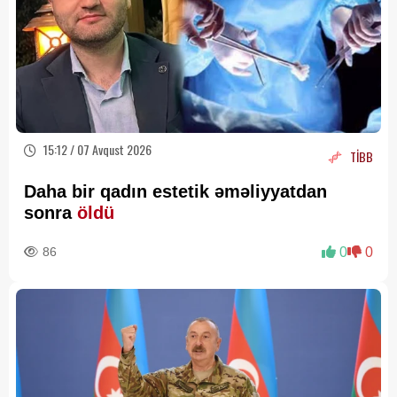
15:12 / 07 Avqust 2026
TİBB
Daha bir qadın estetik əməliyyatdan
sonra
öldü
86
0
0