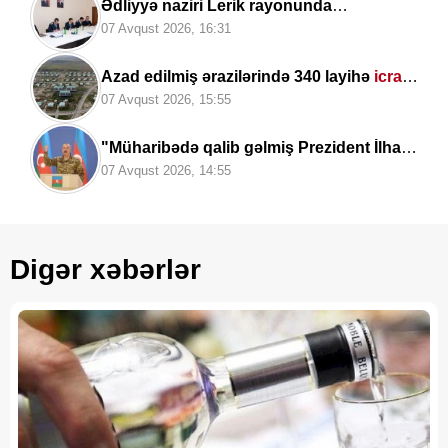
Ədliyyə naziri Lerik rayonunda
vətəndaşları
qəbul edib
07 Avqust 2026, 16:31
Azad edilmiş ərazilərində 340 layihə
icra
edilib
07 Avqust 2026, 15:55
"Müharibədə qalib gəlmiş Prezident İlham
Əliyev sülhü də qazandı" —
Deputat Zaur
07 Avqust 2026, 14:55
Şükürov
Digər xəbərlər