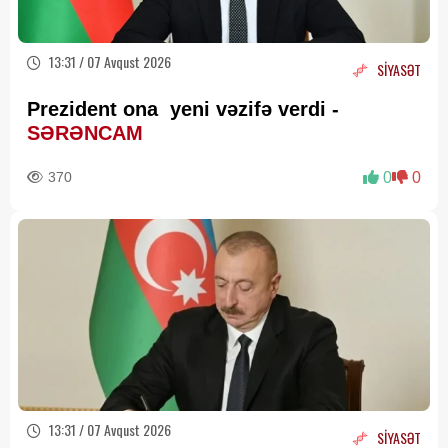
13:31 / 07 Avqust 2026
SİYASƏT
Prezident ona yeni vəzifə verdi -
SƏRƏNCAM
370
0
0
13:31 / 07 Avqust 2026
SİYASƏT