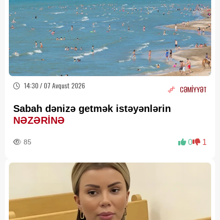
14:30 / 07 Avqust 2026
CƏMİYYƏT
Sabah dənizə getmək istəyənlərin
NƏZƏRİNƏ
85
0
1