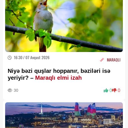
16:30 / 07 Avqust 2026
MARAQLI
Niyə bəzi quşlar hoppanır, bəziləri isə
yeriyir? –
Maraqlı elmi izah
30
0
0