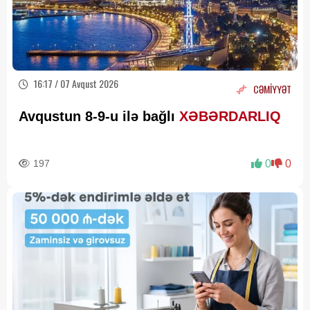
16:17 / 07 Avqust 2026
CƏMİYYƏT
Avqustun 8-9-u ilə bağlı
XƏBƏRDARLIQ
197
0
0