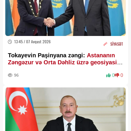
13:45 / 07 Avqust 2026
SİYASƏT
Tokayevin Paşinyana zəngi:
Astananın
Zəngəzur və Orta Dəhliz üzrə geosiyasi
hesablamaları
96
0
0