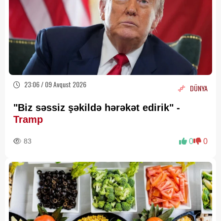
23:06 / 09 Avqust 2026
DÜNYA
"Biz səssiz şəkildə hərəkət edirik" -
Tramp
83
0
0