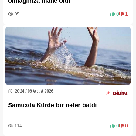
olmağınıza mane olur
95
0
1
20:24 / 09 Avqust 2026
KRİMİNAL
Samuxda Kürdə bir nəfər batdı
114
0
0