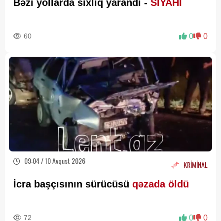
Bəzi yollarda sıxlıq yarandı -
SİYAHI
60
0
0
09:04 / 10 Avqust 2026
KRİMİNAL
İcra başçısının sürücüsü
qəzada öldü
72
0
0