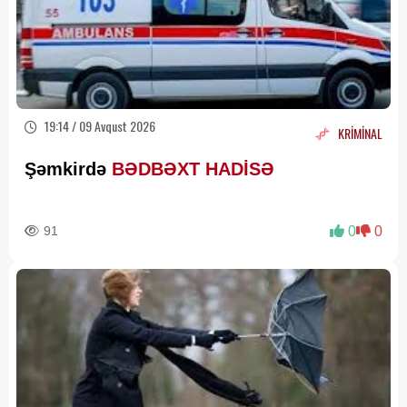
19:14 / 09 Avqust 2026
KRİMİNAL
Şəmkirdə
BƏDBƏXT HADİSƏ
91
0
0