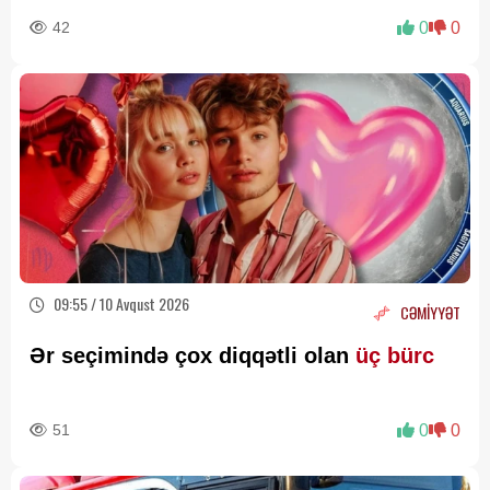
baxımından mühüm əhəmiyyət daşıyır”
42
0
0
09:55 / 10 Avqust 2026
CƏMİYYƏT
Ər seçimində çox diqqətli olan
üç bürc
51
0
0