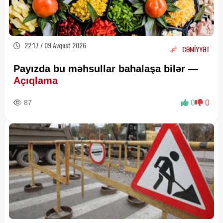
22:17 / 09 Avqust 2026
CƏMİYYƏT
Payızda bu məhsullar bahalaşa bilər —
Açıqlama
87
0
0