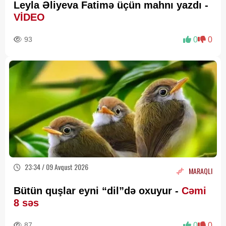
Leyla Əliyeva Fatimə üçün mahnı yazdı -
VİDEO
93
0
0
23:34 / 09 Avqust 2026
MARAQLI
Bütün quşlar eyni “dil”də oxuyur -
Cəmi
8 səs
87
0
0