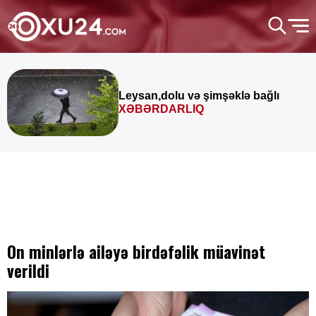
Leysan,dolu və şimşəklə bağlı
XƏBƏRDARLIQ
On minlərlə ailəyə birdəfəlik müavinət
verildi