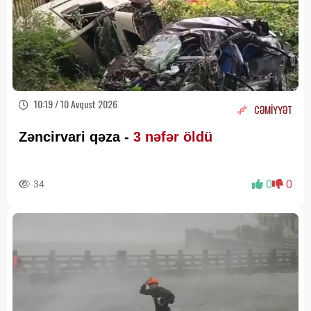
10:19 / 10 Avqust 2026
CƏMİYYƏT
Zəncirvari qəza -
3 nəfər öldü
34
0
0