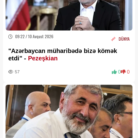
09:22 / 10 Avqust 2026
DÜNYA
"Azərbaycan müharibədə bizə kömək
etdi" -
Pezeşkian
57
0
0