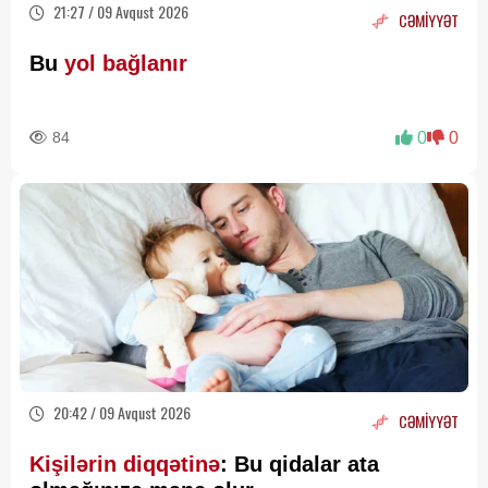
21:27 / 09 Avqust 2026
CƏMİYYƏT
Bu
yol bağlanır
84
0
0
20:42 / 09 Avqust 2026
CƏMİYYƏT
Kişilərin diqqətinə
: Bu qidalar ata