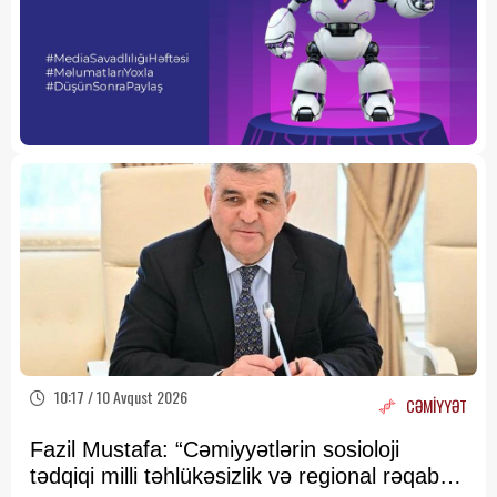
10:17 / 10 Avqust 2026
CƏMİYYƏT
Fazil Mustafa: “Cəmiyyətlərin sosioloji
tədqiqi milli təhlükəsizlik və regional rəqabət