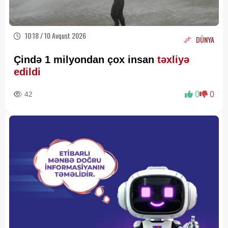
10:18 / 10 Avqust 2026
DÜNYA
Çində 1 milyondan çox insan
təxliyə
edildi
42
0
0