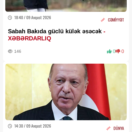
18:40 / 09 Avqust 2026
CƏMİYYƏT
Sabah Bakıda güclü külək əsəcək
-
XƏBƏRDARLIQ
146
0
0
14:30 / 09 Avqust 2026
DÜNYA