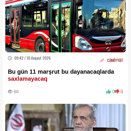
09:42 / 10 Avqust 2026
CƏMİYYƏT
Bu gün 11 marşrut bu dayanacaqlarda
saxlamayacaq
60
0
0