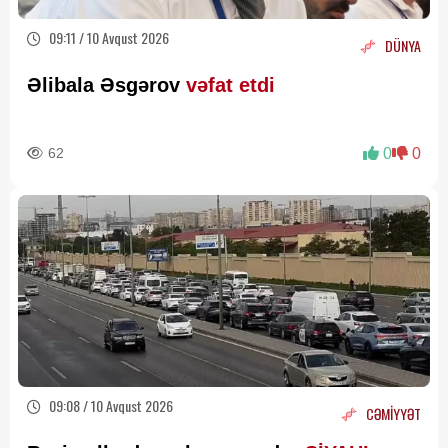
09:11 / 10 Avqust 2026
DÜNYA
Əlibala Əsgərov
vəfat etdi
62
0
0
09:08 / 10 Avqust 2026
CƏMİYYƏT