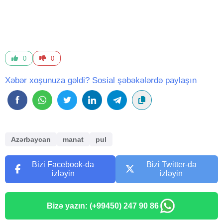
0
0
Xəbər xoşunuza gəldi? Sosial şəbəkələrdə paylaşın
Azərbaycan
manat
pul
Bizi Facebook-da
Bizi Twitter-da
izləyin
izləyin
Bizə yazın: (+99450) 247 90 86