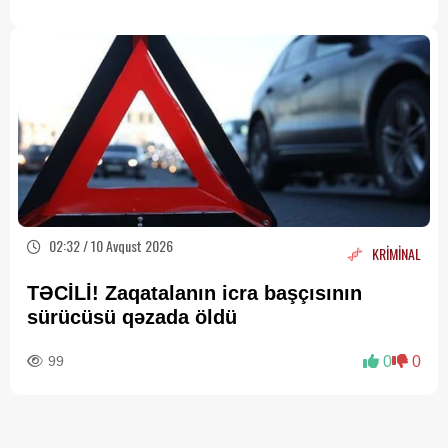
02:32 / 10 Avqust 2026
KRİMİNAL
TƏCİLİ! Zaqatalanın icra başçısının
sürücüsü qəzada öldü
99
0
0