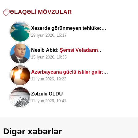
ƏLAQƏLI MÖVZULAR
Xəzərdə görünməyən təhlükə:
Mütəxəssislərdən vacib xəbərdarlıq
29 İyun 2026, 15:17
Nəsib Abid:
Şəmsi Vəfadarın
poeziyasında həyat fəlsəfəsi
15 İyun 2026, 10:35
Azərbaycana güclü istilər gəlir:
Temperatur 40 dərəcəyə çatacaq
11 İyun 2026, 19:22
Zəlzələ OLDU
11 İyun 2026, 10:41
Digər xəbərlər