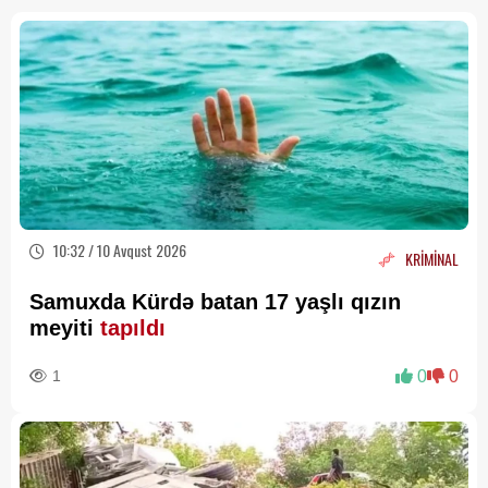
10:32 / 10 Avqust 2026
KRİMİNAL
Samuxda Kürdə batan 17 yaşlı qızın
meyiti
tapıldı
1
0
0