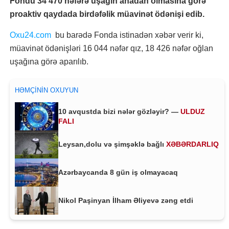
Fondu 34 470 nəfərə uşağın anadan olmasına görə
proaktiv qaydada birdəfəlik müavinət ödənişi edib.
Oxu24.com
bu barədə Fonda istinadən xəbər verir ki,
müavinət ödənişləri 16 044 nəfər qız, 18 426 nəfər oğlan
uşağına görə aparılıb.
HƏMÇININ OXUYUN
10 avqustda bizi nələr gözləyir? —
ULDUZ
FALI
Leysan,dolu və şimşəklə bağlı
XƏBƏRDARLIQ
Azərbaycanda 8 gün iş olmayacaq
Nikol Paşinyan İlham Əliyevə zəng etdi