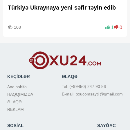
Türkiyə Ukraynaya yeni səfir təyin edib
108
1
0
KEÇİDLƏR
ƏLAQƏ
Tel: (+99450) 247 90 86
Ana səhifə
E-mail: oxucomsayti @gmail.com
HAQQIMIZDA
ƏLAQƏ
REKLAM
SOSİAL
SAYĞAC