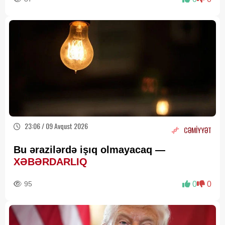
23:06 / 09 Avqust 2026
CƏMİYYƏT
Bu ərazilərdə işıq olmayacaq —
XƏBƏRDARLIQ
95
0
0