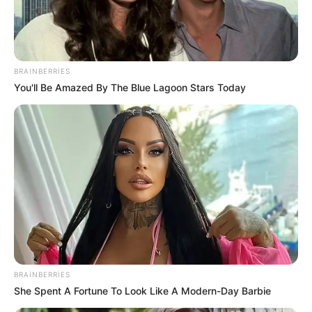
BRAINBERRIES
You'll Be Amazed By The Blue Lagoon Stars Today
ŞOU-BİZNES
698
01.06.2026, 14:25
BRAINBERRIES
Müğənni Rəqsanə İsmayılovanın əri ilə yayılan
She Spent A Fortune To Look Like A Modern-Day Barbie
görüntüləri müzakirəyə səbəb olub.