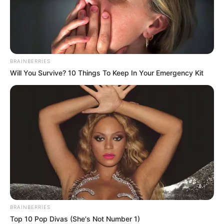
21:39 / 05 Avqust 2026
MARAQLI
Bu restoranda müştərilər tamamilə
çılpaq nahar edirlər
BRAINBERRIES
84
0
0
Will You Survive? 10 Things To Keep In Your Emergency Kit
21:24 / 05 Avqust 2026
CƏMİYYƏT
BRAINBERRIES
Kartdan-karta köçürmə ilə bağlı limitlər
Top 10 Pop Divas (She's Not Number 1)