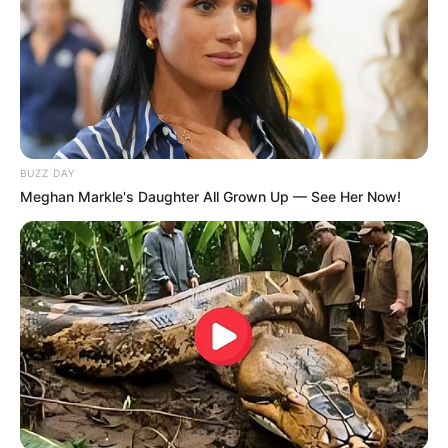
Sərnişinin əlavə 1 manat 20 qəpik xərcini
metropoliten ödəyəcək? -
VİDEO
97
0
0
BUZZ DAY
Meghan Markle's Daughter All Grown Up — See Her Now!
18:15 / 05 Avqust 2026
CƏMİYYƏT
Kolleclərdə ən yüksək təhsil haqqı olan
ixtisaslar
- SİYAHI