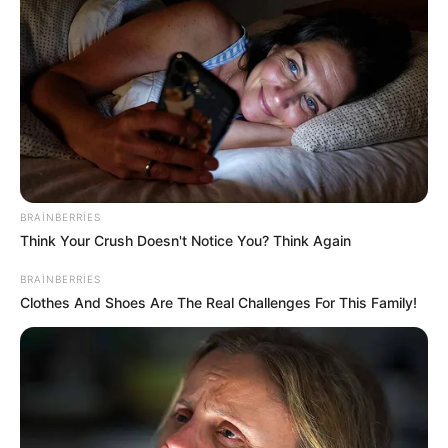
22:10 / 05 Avqust 2026
CƏMİYYƏT
Bakıda MƏSCİD
YANIR
79
0
0
BRAINBERRIES
Think Your Crush Doesn't Notice You? Think Again
BRAINBERRIES
Clothes And Shoes Are The Real Challenges For This Family!