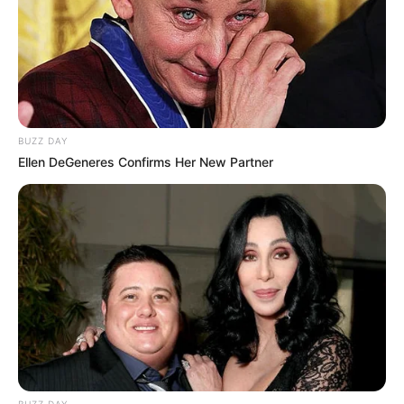
18:57 / 05 Avqust 2026
KRİMİNAL
BUZZ DAY
Ellen DeGeneres Confirms Her New Partner
Bakıda ticarət mərkəzində FACİƏ:
liftin
şaxtasına düşüb öldü
89
0
0
BUZZ DAY