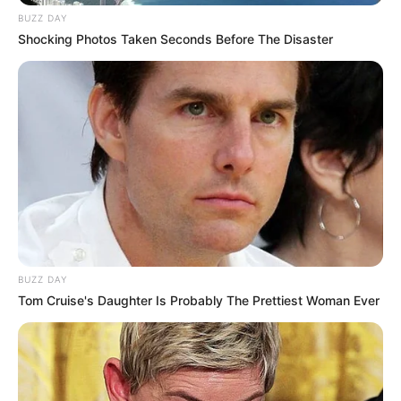
BUZZ DAY
ABŞ və İran arasında
kritik 48 saat
Shocking Photos Taken Seconds Before The Disaster
102
0
0
BUZZ DAY
Tom Cruise's Daughter Is Probably The Prettiest Woman Ever