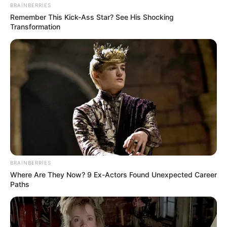
BRAINBERRIES
Remember This Kick-Ass Star? See His Shocking
Transformation
Rəqsanə İsmayılova
müğənni
xəbər
BRAINBERRIES
Bizi Facebook-da
Bizi Twitter-da
Where Are They Now? 9 Ex-Actors Found Unexpected Career
izləyin
izləyin
Paths
Bizə yazın: (+99450) 247 90 86