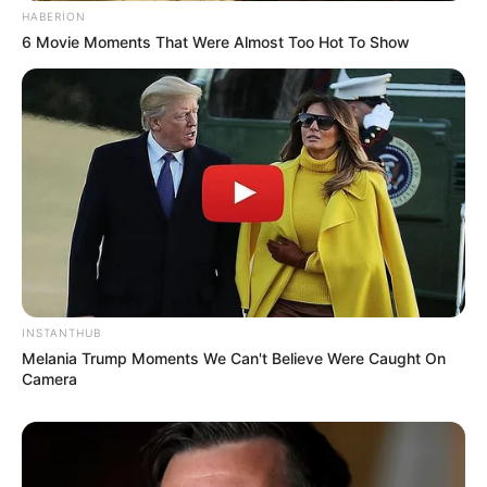
HABERION
6 Movie Moments That Were Almost Too Hot To Show
17:30 / 05 Avqust 2026
HÜQUQ
Vəkil alimentlə bağlı valideynlərin bilməli
olduğu hüquqları
açıqladı
80
0
0
INSTANTHUB
Melania Trump Moments We Can't Believe Were Caught On
Camera