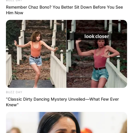
Remember Chaz Bono? You Better Sit Down Before You See
Him Now
18:44 / 05 Avqust 2026
CƏMİYYƏT
Turistlər Azərbaycanda ən çox nədən
narazıdırlar?
- ARAŞDIRMA
79
0
0
BUZZ DAY
“Classic Dirty Dancing Mystery Unveiled—What Few Ever
Knew"
18:29 / 05 Avqust 2026
CƏMİYYƏT