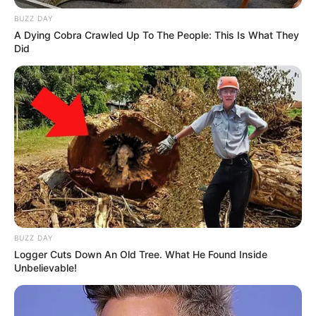
BUZZ DAY
A Dying Cobra Crawled Up To The People: This Is What They
Did
16:12 / 05 Avqust 2026
CƏMİYYƏT
Nigar Fərhadın əri
həbs edildi
107
0
0
BUZZ DAY
Logger Cuts Down An Old Tree. What He Found Inside
Unbelievable!