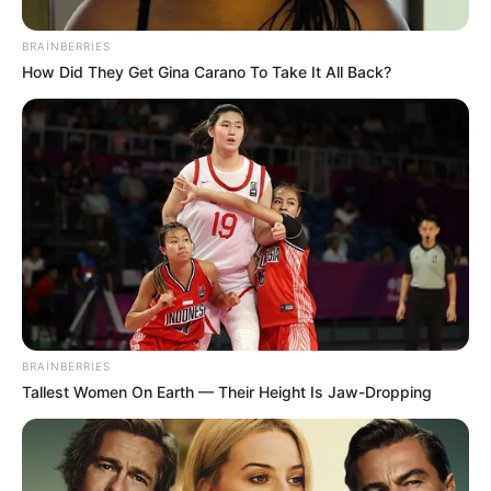
BRAINBERRIES
How Did They Get Gina Carano To Take It All Back?
BRAINBERRIES
Tallest Women On Earth — Their Height Is Jaw-Dropping