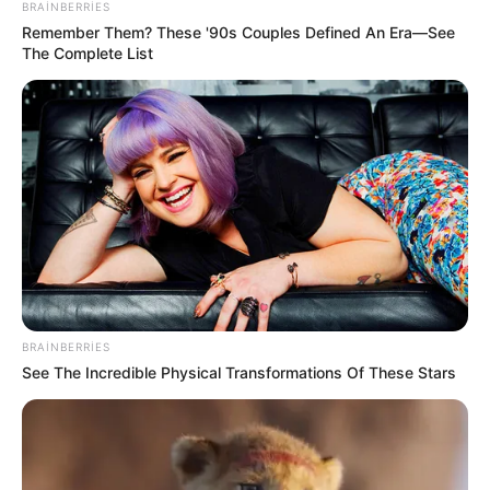
BRAINBERRIES
Remember Them? These '90s Couples Defined An Era—See
The Complete List
BRAINBERRIES
Jalə
See The Incredible Physical Transformations Of These Stars
HƏMÇININ OXUYUN
6 avqustda bizi nələr gözləyir? —
ULDUZ FALI