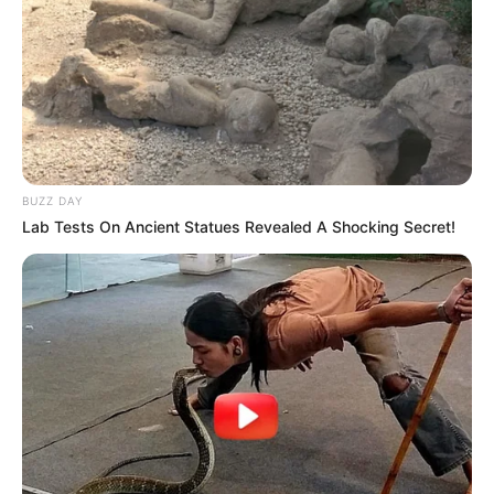
BUZZ DAY
Lab Tests On Ancient Statues Revealed A Shocking Secret!
16:31 / 05 Avqust 2026
SİYASƏT
Sosial şəbəkələrdə valideyn nəzarəti
məcburi olacaq
99
0
0