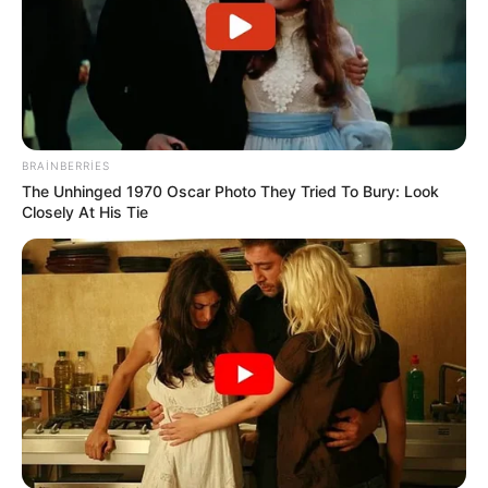
BRAINBERRIES
The Unhinged 1970 Oscar Photo They Tried To Bury: Look
Closely At His Tie
17:45 / 05 Avqust 2026
TİBB
Davamlı qarın köpü təhlükəli ola bilər –
Həkimdən xəbərdarlığı
92
0
0