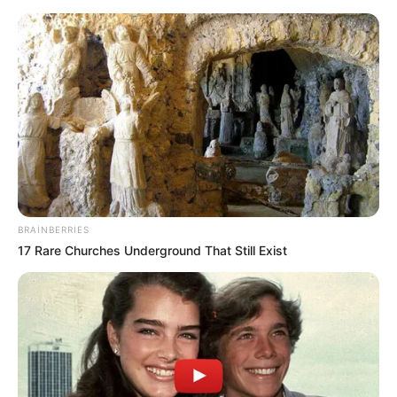
:
Zakir Həsənov Hava Döyüş
aları
Komandanlığına tapşırıqlar verdi 
VİDEO
BRAINBERRIES
17 Rare Churches Underground That Still Exist
Rəqsanənin əri saç əkdiirb? —
Bu video
müzakirə yaratdı