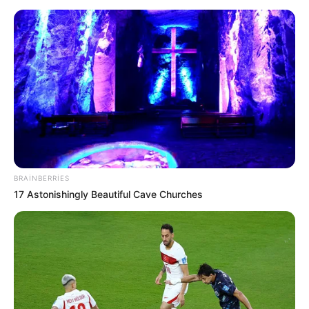
bu banklarda işləmir
93
0
0
BRAINBERRIES
17 Astonishingly Beautiful Cave Churches
20:47 / 05 Avqust 2026
SİYASƏT
Təcili! İsrail hərəkətə keçdi -
Bu ölkə
BOMBALANIR
91
0
0