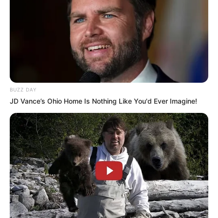
17:10 / 05 Avqust 2026
MARAQLI
Boşanmadan sonra əmlak bölgüsü nə
qədər müddət vacibdir?-
Vəkil
AÇIQLADI
98
0
0
BUZZ DAY
JD Vance’s Ohio Home Is Nothing Like You'd Ever Imagine!
16:59 / 05 Avqust 2026
MARAQLI