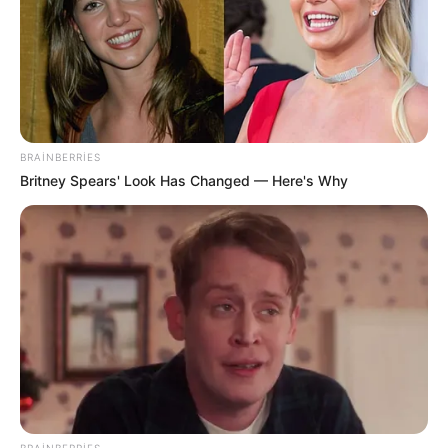
70
0
0
BRAINBERRIES
Britney Spears' Look Has Changed — Here's Why
22:24 / 05 Avqust 2026
CƏMİYYƏT
Daha üç küçədə
təmir işlərinə başlanılır
82
0
0