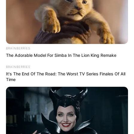
Prezidentin fərmanı hansı dəyişikliklərə səbəb
olacaq? -
AÇIQLAMA
SON DƏQİQƏ
!Yüksək vəzifəyə təyinat var
SON DƏQİQƏ!
SOCAR-da işləyənlərə mühüm
xəbər:
kütləvi ixtisarlarla bağlı...
BRAINBERRIES
The Adorable Model For Simba In The Lion King Remake
BRAINBERRIES
It's The End Of The Road: The Worst TV Series Finales Of All
Time
0
2
Xəbər xoşunuza gəldi? Sosial şəbəkələrdə paylaşın