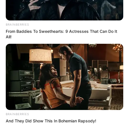
BRAINBERRIES
From Baddies To Sweethearts: 9 Actresses That Can Do It
All!
BRAINBERRIES
And They Did Show This In Bohemian Rapsody!