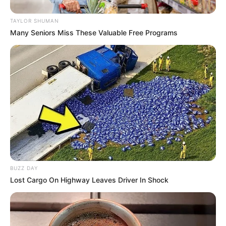
TAYLOR SHUMAN
Many Seniors Miss These Valuable Free Programs
19:49 / 05 Avqust 2026
KRİMİNAL
Mingəçevirdə kanalda batan
yeniyetmənin axtarışları aparılır
- VİDEO
142
0
0
BUZZ DAY
Lost Cargo On Highway Leaves Driver In Shock