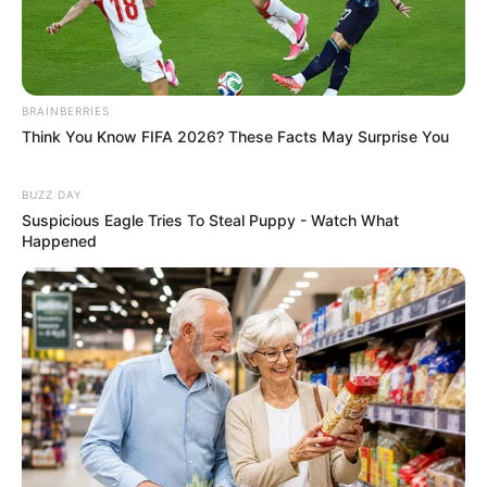
BRAINBERRIES
Think You Know FIFA 2026? These Facts May Surprise You
BUZZ DAY
Suspicious Eagle Tries To Steal Puppy - Watch What
Happened
19:59 / 05 Avqust 2026
ŞOU-BİZNES
"Paltarımı nə hədiyyə edirəm, nə də
satıram" — Aygün Kazımova ilə müsahibə
69
0
0