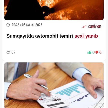
09:35 / 08 Avqust 2026
CƏMİYYƏT
Sumqayıtda avtomobil təmiri
sexi yanıb
57
0
0