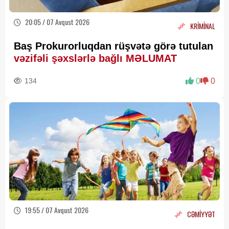
20:05 / 07 Avqust 2026
KRİMİNAL
Baş Prokurorluqdan rüşvətə görə tutulan
vəzifəli şəxslərlə bağlı MƏLUMAT
134
0
0
19:55 / 07 Avqust 2026
CƏMİYYƏT