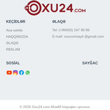
KEÇİDLƏR
ƏLAQƏ
Tel: (+99450) 247 90 86
Ana səhifə
E-mail: oxucomsayti @gmail.com
HAQQIMIZDA
ƏLAQƏ
REKLAM
SOSİAL
SAYĞAC
© 2026 Oxu24.com Müəllif hüquqları qorunur.