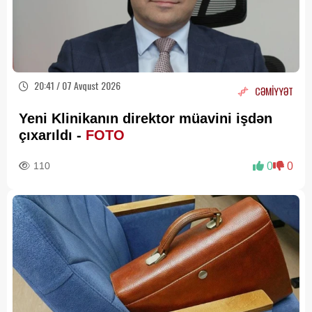
20:41 / 07 Avqust 2026
CƏMİYYƏT
Yeni Klinikanın direktor müavini işdən
çıxarıldı -
FOTO
110
0
0