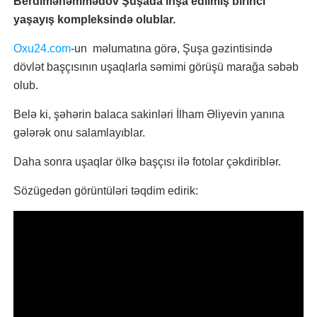
Berdiməhəmmədov Şuşada inşa edilmiş birinci
yaşayış kompleksində olublar.
Oxu24.com
-un məlumatına görə, Şuşa gəzintisində
dövlət başçısının uşaqlarla səmimi görüşü marağa səbəb
olub.
Belə ki, şəhərin balaca sakinləri İlham Əliyevin yanına
gələrək onu salamlayıblar.
Daha sonra uşaqlar ölkə başçısı ilə fotolar çəkdiriblər.
Sözügedən görüntüləri təqdim edirik: