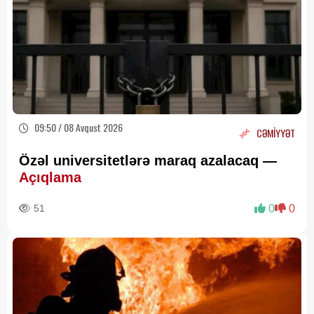
09:50 / 08 Avqust 2026
CƏMİYYƏT
Özəl universitetlərə maraq azalacaq —
Açıqlama
51
0
0