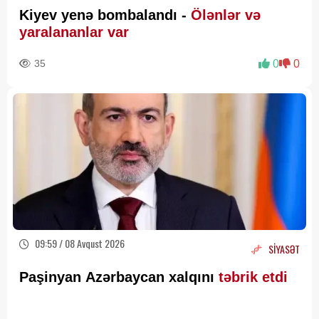
Kiyev yenə bombalandı -
Ölənlər və
yaralananlar var
35
0
0
09:59 / 08 Avqust 2026
SİYASƏT
Paşinyan Azərbaycan xalqını
təbrik etdi