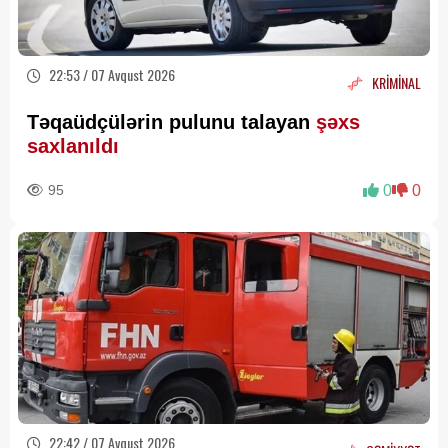
22:53 / 07 Avqust 2026
KRİMİNAL
Təqaüdçülərin pulunu talayan
şəxs
saxlanıldı
95
0
0
22:42 / 07 Avqust 2026