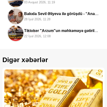
03 Avqust 2026, 11:19
Bakıda Sevil Əliyeva ilə görüşdü - “Ana”
mahnısını oxudu+
Video
28 İyul 2026, 11:28
Tiktoker "Arzum"un məhkəməyə gətirilmə
GÖRÜNTÜLƏRİ
22 İyul 2026, 12:08
Digər xəbərlər