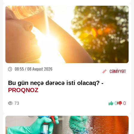
08:55 / 08 Avqust 2026
CƏMİYYƏT
Bu gün neçə dərəcə isti olacaq? -
PROQNOZ
73
0
0