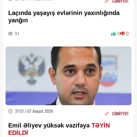
CƏMİYYƏT
Laçında yaşayış evlərinin yaxınlığında
yanğın
91
0
0
21:57 / 07 Avqust 2026
CƏMİYYƏT
Emil Əliyev yüksək vəzifəyə
TƏYİN
EDİLDİ