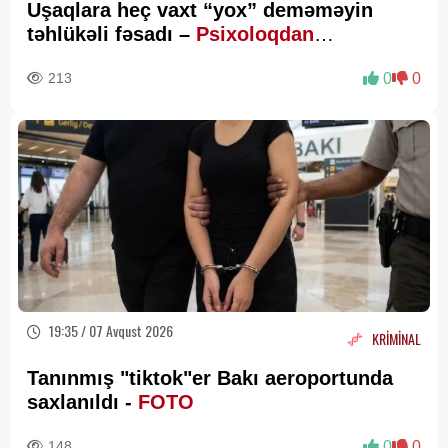
Uşaqlara heç vaxt “yox” deməməyin
təhlükəli fəsadı –
Psixoloqdan
valideynlərə XƏBƏRDARLIQ
213
0
0
19:35 / 07 Avqust 2026
KRİMİNAL
Tanınmış "tiktok"er Bakı aeroportunda
saxlanıldı -
FOTO
148
0
0