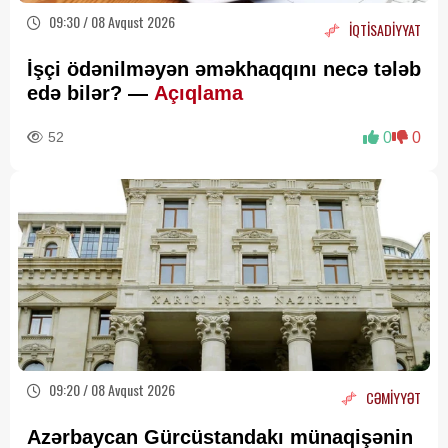
09:30 / 08 Avqust 2026
İQTİSADİYYAT
İşçi ödənilməyən əməkhaqqını necə tələb
edə bilər? —
Açıqlama
52
0
0
09:20 / 08 Avqust 2026
CƏMİYYƏT
Azərbaycan Gürcüstandakı münaqişənin