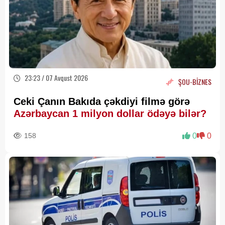
23:23 / 07 Avqust 2026
ŞOU-BİZNES
Ceki Çanın Bakıda çəkdiyi filmə görə
Azərbaycan 1 milyon dollar ödəyə bilər?
158
0
0