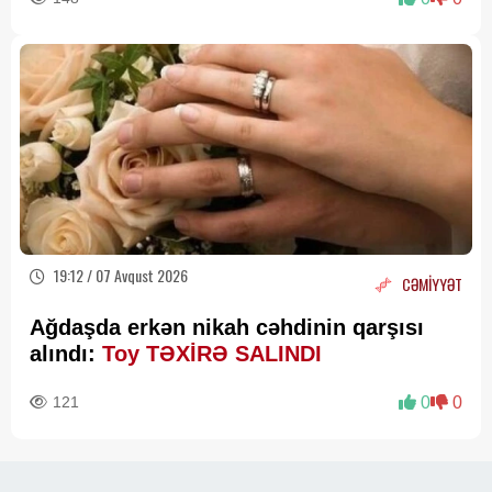
19:12 / 07 Avqust 2026
CƏMİYYƏT
Ağdaşda erkən nikah cəhdinin qarşısı
alındı:
Toy TƏXİRƏ SALINDI
121
0
0