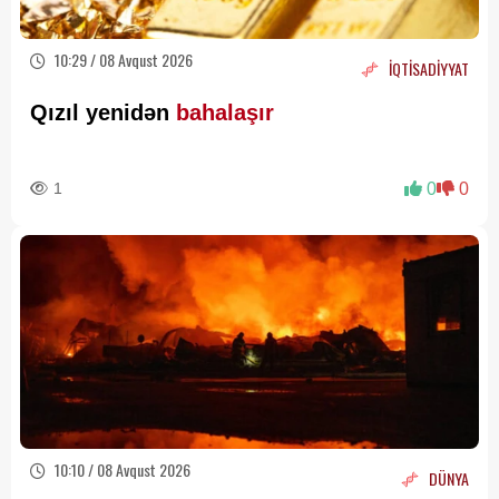
10:29 / 08 Avqust 2026
İQTİSADİYYAT
Qızıl yenidən
bahalaşır
1
0
0
10:10 / 08 Avqust 2026
DÜNYA