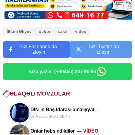
İlham Əliyev
xəbər
səfər
video
Bizi Facebook-da
Bizi Twitter-da
izləyin
izləyin
Bizə yazın: (+99450) 247 90 86
ƏLAQƏLI MÖVZULAR
DİN-in Baş İdarəsi əməliyyat
keçirib:
Tutulan şəxslər kimlərdir?
07 Avqust 2026, 18:48
Onlar həbs edildilər —
VİDEO