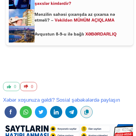
şəxslər kimlərdir?
Mənzilin sahəsi çıxarışda az çıxarsa nə
etməli? –
Vəkildən MÜHÜM AÇIQLAMA
Avqustun 8-9-u ilə bağlı
XƏBƏRDARLIQ
0
0
Xəbər xoşunuza gəldi? Sosial şəbəkələrdə paylaşın