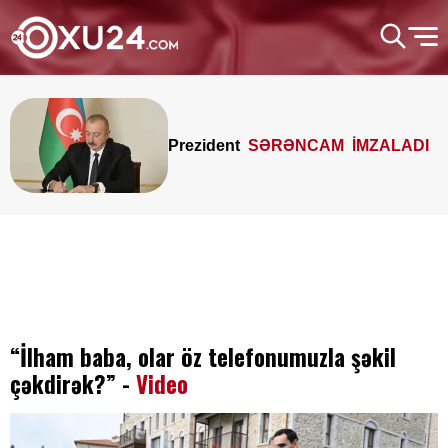
Prezident
SƏRƏNCAM İMZALADI
“İlham baba, olar öz telefonumuzla şəkil
çəkdirək?” -
Video