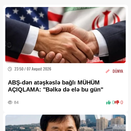
23:50 / 07 Avqust 2026
DÜNYA
ABŞ-dən atəşkəslə bağlı MÜHÜM
AÇIQLAMA: "Bəlkə də elə bu gün"
84
0
0