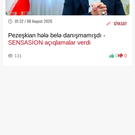
01:32 / 08 Avqust 2026
SİYASƏT
Pezeşkian hələ belə danışmamışdı -
SENSASİON açıqlamalar verdi
131
0
0