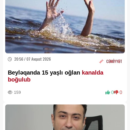
20:56 / 07 Avqust 2026
CƏMİYYƏT
Beyləqanda 15 yaşlı oğlan
kanalda
boğulub
159
0
0