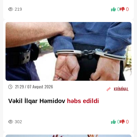
219
0
0
21:29 / 07 Avqust 2026
KRİMİNAL
Vəkil İlqar Həmidov
həbs edildi
302
0
0