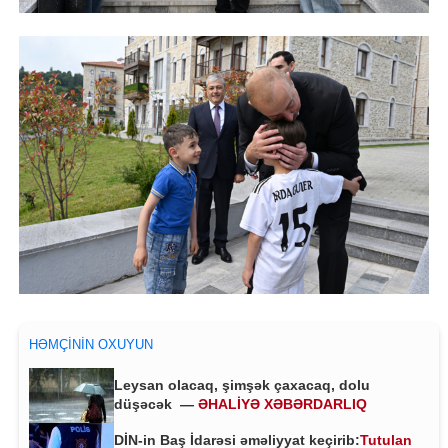
HƏMÇININ OXUYUN
Leysan olacaq, şimşək çaxacaq, dolu
düşəcək —
ƏHALİYƏ XƏBƏRDARLIQ
DİN-in Baş İdarəsi əməliyyat keçirib:
Tutulan