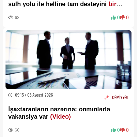
sülh yolu ilə həllinə tam dəstəyini
bir
daha təsdiqləyib
62
0
0
09:15 / 08 Avqust 2026
CƏMİYYƏT
İşaxtaranların nəzərinə: onminlərlə
vakansiya var
(Video)
60
0
0