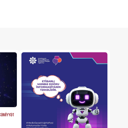
olmayacaq
06 Avqust 2026 22:04
Əhalinin diqqətinə! Bu
tarixdən havalar
SƏRİNLƏŞİR
06 Avqust 2026 21:43
Bakıda bu dahilərin
heykəlləri yoxdur
- Nazirə
müraciət edildi
06 Avqust 2026 21:12
TƏCİLİ!
Türkiyə
qırıcıları
havaya qaldırdı
- Nə baş
verir?
06 Avqust 2026 20:59
Zelenski Ceyhun Bayramovu
qəbul edib
06 Avqust 2026 20:44
CƏMİYYƏT
Sürücülərin nəzərinə: Bu