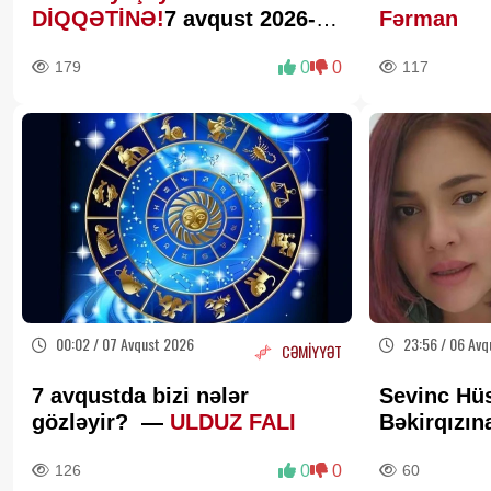
DİQQƏTİNƏ!
7 avqust 2026-cı
Fərman
il saat 00:00-dan etibarən...
179
0
0
117
00:02 / 07 Avqust 2026
23:56 / 06 Avq
CƏMİYYƏT
7 avqustda bizi nələr
Sevinc Hü
gözləyir? —
ULDUZ FALI
Bəkirqızı
Məhkəmə r
126
0
0
60