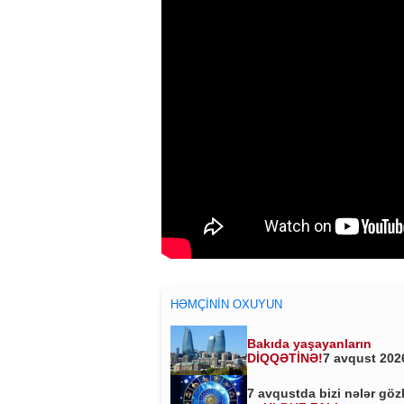
HƏMÇININ OXUYUN
Bakıda yaşayanların
DİQQƏTİNƏ!
7 avqust 2026
saat 00:00-dan etibarən...
7 avqustda bizi nələr göz