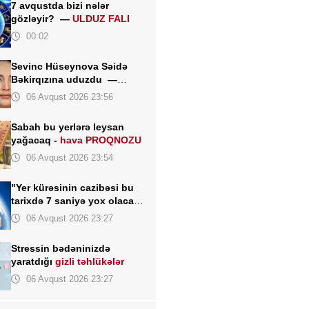
7 avqustda bizi nələr
gözləyir? —
ULDUZ FALI
00:02
Sevinc Hüseynova Səidə
Bəkirqızına uduzdu —
Məhkəmə rədd etdi
06 Avqust 2026 23:56
Sabah bu yerlərə leysan
yağacaq -
hava PROQNOZU
06 Avqust 2026 23:54
"Yer kürəsinin cazibəsi bu
tarixdə 7 saniyə yox olacaq"
- İddia
06 Avqust 2026 23:27
Stressin bədəninizdə
yaratdığı
gizli təhlükələr
06 Avqust 2026 23:27