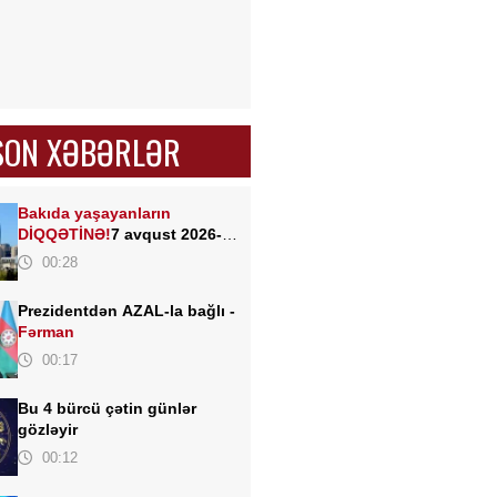
SON XƏBƏRLƏR
Bakıda yaşayanların
DİQQƏTİNƏ!
7 avqust 2026-cı
il saat 00:00-dan etibarən...
00:28
Prezidentdən AZAL-la bağlı -
Fərman
00:17
Bu 4 bürcü çətin günlər
gözləyir
00:12