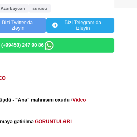
Azərbaycan
sürücü
Bizi Twitter-da
Bizi Telegram-da
izləyin
izləyin
: (+99450) 247 90 86
EO
örüşdü - “Ana” mahnısını oxudu+
Video
məyə gətirilmə
GÖRÜNTÜLƏRİ