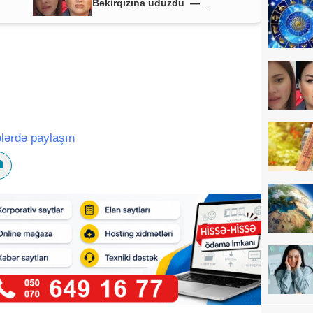
Bəkirqızına uduzdu —
Məhkəmə rədd etdi
lərdə paylaşın