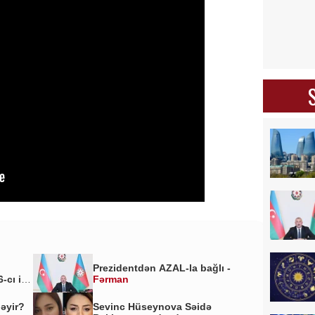
Prezidentdən AZAL-la bağlı -
-cı il
Fərman
ləyir?
Sevinc Hüseynova Səidə