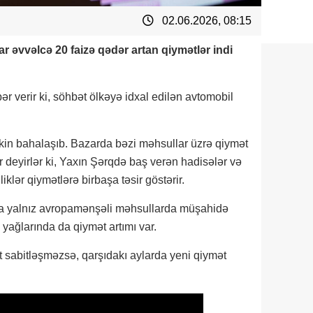
02.06.2026, 08:15
r əvvəlcə 20 faizə qədər artan qiymətlər indi
r verir ki, söhbət ölkəyə idxal edilən avtomobil
in bahalaşıb. Bazarda bəzi məhsullar üzrə qiymət
lər deyirlər ki, Yaxın Şərqdə baş verən hadisələr və
klər qiymətlərə birbaşa təsir göstərir.
aşma yalnız avropamənşəli məhsullarda müşahidə
 yağlarında da qiymət artımı var.
ət sabitləşməzsə, qarşıdakı aylarda yeni qiymət