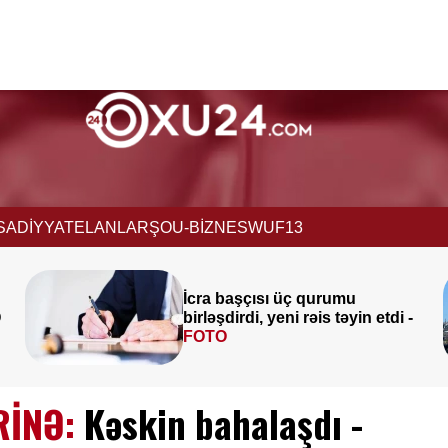
İSADİYYAT
ELANLAR
ŞOU-BİZNES
WUF13
Qaydalar TƏSDİQLƏNDİ:
1
tdi -
sentyabr 2026-cı il tarixindən
qüvvəyə minəcək
RİNƏ:
Kəskin bahalaşdı -