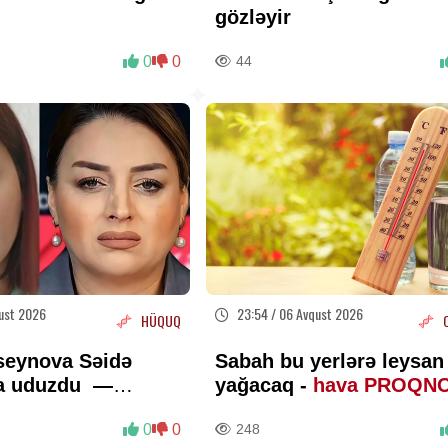
gözləyir
0
0
44
ust 2026
23:54 / 06 Avqust 2026
HÜQUQ
seynova Səidə
Sabah bu yerlərə leysan
na uduzdu —
yağacaq -
hava PROQN
ədd etdi
0
0
248