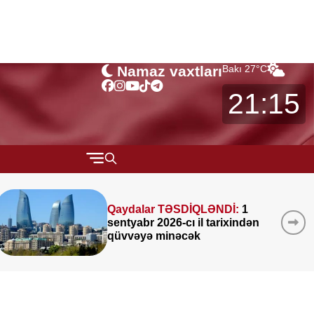
Namaz vaxtları
Bakı
27
°C
21:15
QARABAĞ
MÜSAHİBƏ
Yeni təyin olunan müavin
KİMDİR? —
FOTO
MARAQLI
CƏMİYYƏT
REDAKTORUN SEÇİMİ
ÖZƏL BÖLÜM