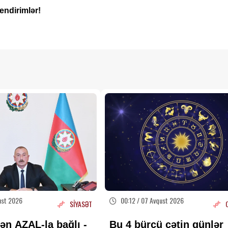
endirimlər!
ust 2026
00:12 / 07 Avqust 2026
SİYASƏT
ən AZAL-la bağlı -
Bu 4 bürcü çətin günlər