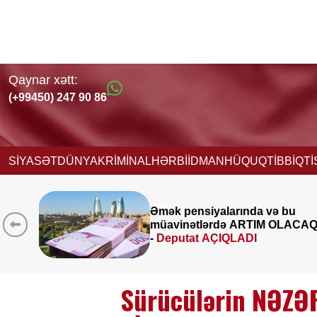
Qaynar xətt:
(+99450) 247 90 86
SİYASƏT
DÜNYA
KRİMİNAL
HƏRBİ
İDMAN
HÜQUQ
TİBB
İQT
və bu
İcra başçısı üç qurumu
M OLACAQ
birləşdirdi, yeni rəis təyin e
FOTO
Sürücülərin NƏZƏ