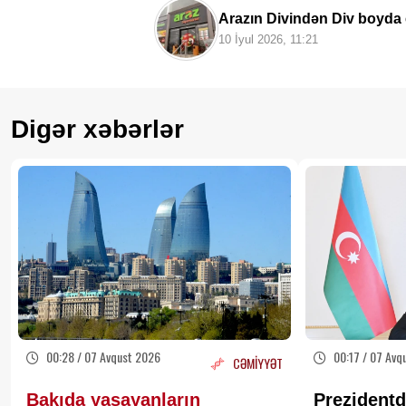
Arazın Divindən Div boyda 
10 İyul 2026, 11:21
Digər xəbərlər
00:28 / 07 Avqust 2026
00:17 / 07 Avq
CƏMİYYƏT
Bakıda yaşayanların
Prezidentd