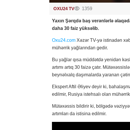
OXU24 TV
1359
Yaxın Şərqdə baş verənlərlə əlaqəda
daha 30 faiz yüksəlib.
Oxu24.com
Xəzər TV-yə istinadən xəbə
mühərrik yağlarından gedir.
Bu yağlar qısa müddətdə yenidən kəsk
artımı artıq 30 faizə çatır. Mütəxəssis
beynəlxalq daşımalarda yaranan çətinli
Ekspert Aftil Əliyev deyir ki, bahal
edilmir, Rusiya istehsalı olan mühərrik
Mütəxəssis bildirir ki, bölgədə vəziyy
artımları da istisina edilmir.