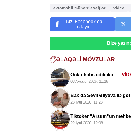
avtomobil mühərrik yağları
video
Bizi Facebook-da
izləyin
Bizə yazın
ƏLAQƏLI MÖVZULAR
Onlar həbs edildilər —
VİD
03 Avqust 2026, 11:19
Bakıda Sevil Əliyeva ilə g
28 İyul 2026, 11:28
Tiktoker "Arzum"un məhkə
22 İyul 2026, 12:08