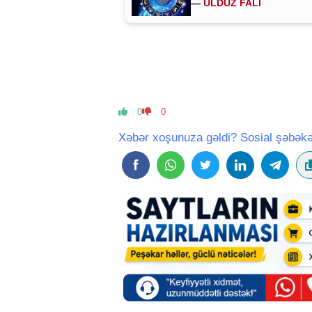
—
ULDUZ FALI
0
0
Xəbər xoşunuza gəldi? Sosial şəbəkə