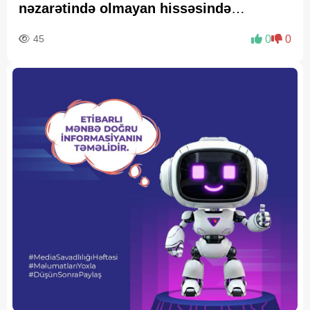
nəzarətində olmayan hissəsində
yenidənqurma işlərini təsdiqləyib
45
0
0