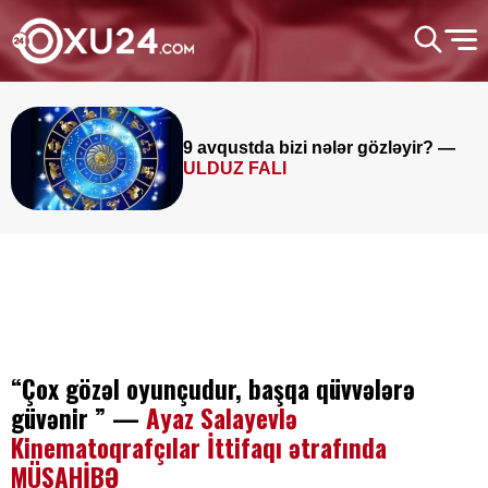
9 avqustda bizi nələr gözləyir? —
ULDUZ FALI
“Çox gözəl oyunçudur, başqa qüvvələrə
güvənir ” —
Ayaz Salayevlə
Kinematoqrafçılar İttifaqı ətrafında
MÜSAHİBƏ