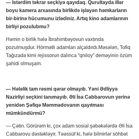
— İstərdim təkrar seçkiyə qayıdaq. Qurultayda illər
boyu kamera arxasında birlikdə işləyən həmkarların
bir-birinə hücumunu izlədiniz. Artıq kino adamlarının
birliyi pozulubmu?
Həmin o birlik hələ İbrahimbəyovun vaxtında
pozulmuşdur. Hörmətli adamları alçaldırdı.Məsələn, Tofiq
Tağızadə kimi rejissorun dalınca “qniloy” deməyinin özüm
şahidi olmuşam.
— Hələlik tam rəsmi qərar olmayıb. Yəni Ədliyyə
Nazirliyi seçkini tanımayıb. Əli İsa Cabbarovun yerinə
yenidən Şəfiqə Məmmədovanın qayıtması
mümkündürmü?
— Çətin. Görürəm ki, çox adam sosial şəbəkələrdə Əli İsa
Cabbarovu dəstəkləyir. Təəssüf ki, hələ bilmirlər söhbət