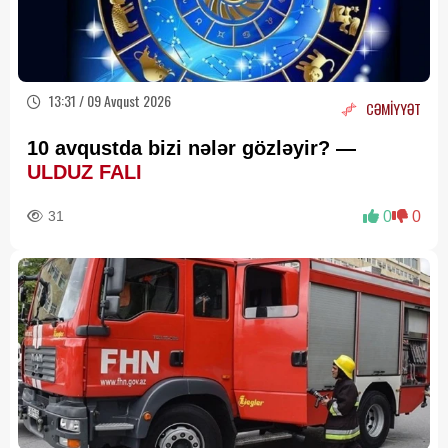
13:31 / 09 Avqust 2026
CƏMİYYƏT
10 avqustda bizi nələr gözləyir? —
ULDUZ FALI
31
0
0