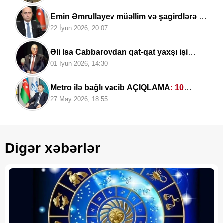
Emin Əmrullayev müəllim və şagirdlərə nə
deyir? —
GENİŞ MÜSAHİBƏ
22 İyun 2026, 20:07
Əli İsa Cabbarovdan qat-qat yaxşı işi
bilənlər var —
Əmir Pəhləvanla
01 İyun 2026, 14:30
MÜSAHİBƏ
Metro ilə bağlı vacib AÇIQLAMA
: 10
prioritet istiqamət üzrə
27 May 2026, 18:55
Digər xəbərlər