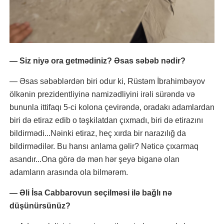
— Siz niyə ora getmədiniz? Əsas səbəb nədir?
— Əsas səbəblərdən biri odur ki, Rüstəm İbrahimbəyov
ölkənin prezidentliyinə namizədliyini irəli sürəndə və
bununla ittifaqı 5-ci kolona çevirəndə, oradakı adamlardan
biri də etiraz edib o təşkilatdan çıxmadı, biri də etirazını
bildirmədi...Nəinki etiraz, heç xırda bir narazılığ da
bildirmədilər. Bu hansı anlama gəlir? Nəticə çıxarmaq
asandır...Ona görə də mən hər şeyə biganə olan
adamların arasında ola bilmərəm.
— Əli İsa Cabbarovun seçilməsi ilə bağlı nə
düşünürsünüz?