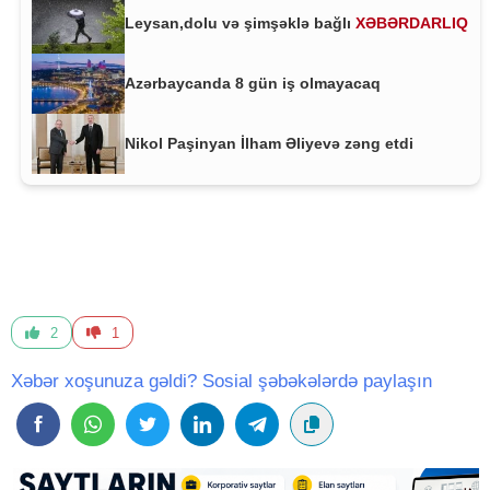
Leysan,dolu və şimşəklə bağlı
XƏBƏRDARLIQ
Azərbaycanda 8 gün iş olmayacaq
Nikol Paşinyan İlham Əliyevə zəng etdi
2
1
Xəbər xoşunuza gəldi? Sosial şəbəkələrdə paylaşın