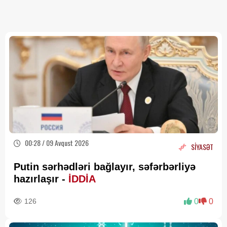
00:28 / 09 Avqust 2026
SİYASƏT
Putin sərhədləri bağlayır, səfərbərliyə
hazırlaşır -
İDDİA
126
0
0