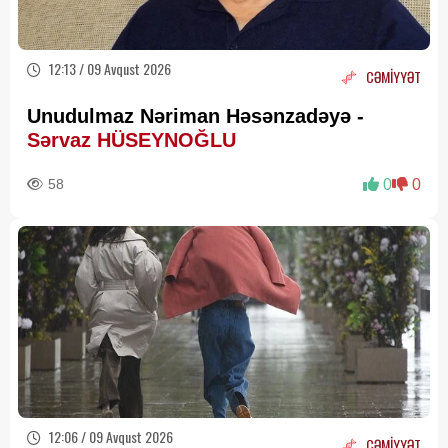
12:13 / 09 Avqust 2026
CƏMİYYƏT
Unudulmaz Nəriman Həsənzadəyə -
Sərvaz HÜSEYNOĞLU
58
0
0
12:06 / 09 Avqust 2026
CƏMİYYƏT