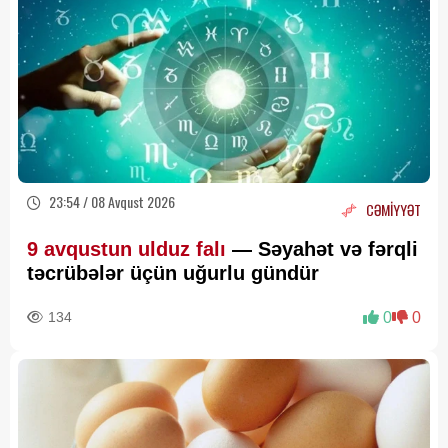
23:54 / 08 Avqust 2026
CƏMİYYƏT
9 avqustun ulduz falı
— Səyahət və fərqli
təcrübələr üçün uğurlu gündür
134
0
0