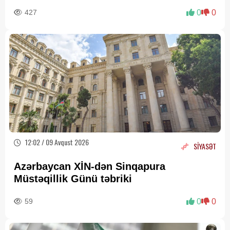
427
0
0
12:02 / 09 Avqust 2026
SİYASƏT
Azərbaycan XİN-dən Sinqapura
Müstəqillik Günü təbriki
59
0
0