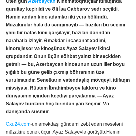
Ötən gün
Azərbaycan
Kinematoqrafçılar İttifaqında
qurultay keçirildi və Əli İsa Cabbarov sədr seçildi.
Həmin andan kino adamları iki yerə bölündü.
Müzakirələr hələ də səngiməyib — bəziləri bu seçimi
yeni bir nəfəs kimi qarşılayır, bəziləri dərindən
narahatla izləyir. Əməkdar incəsənət xadimi,
kinorejissor və kinoşünas Ayaz Salayev ikinci
qrupdandır. Onun üçün söhbət yalnız bir seçkidən
getmir — bu, Azərbaycan kinosunun uzun illər boyu
yığılıb bu günə gəlib çıxmış böhranının üzə
vurulmasıdır. Sənətkarın vətəndaşlıq mövqeyi, ittifaqın
missiyası, Rüstəm İbrahimbəyov faktoru və kino
dünyasının içindən keçdiyi parçalanma — Ayaz
Salayev bunların heç birindən yan keçmir. Və
danışanda susmur.
Oxu24.com
-un əməkdaşı gündəmi zəbt edən məsələni
müzakirə etmək üçün Ayaz Salayevlə görüşüb.Həmin