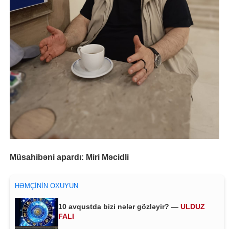
Müsahibəni apardı: Miri Məcidli
HƏMÇININ OXUYUN
10 avqustda bizi nələr gözləyir? —
ULDUZ
FALI