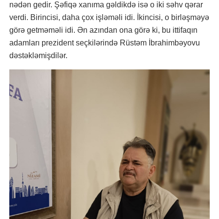
nədən gedir. Şəfiqə xanıma gəldikdə isə o iki səhv qərar
verdi. Birincisi, daha çox işləməli idi. İkincisi, o birləşməyə
görə getməməli idi. Ən azından ona görə ki, bu ittifaqın
adamları prezident seçkilərində Rüstəm İbrahimbəyovu
dəstəkləmişdilər.