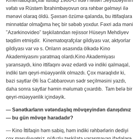
Kinematoqrafçılar İttifaqı 1980-ci ildə Həsən Seyidbəylinin
vəfatı və Rüstəm İbrahimbəyovun ora rəhbər gəlməyi ilə
mənəvi olaraq öldü. Şəxsən özümə qalanda, bu ittifaqlara
minnətdar olmağıma heç bir səbəb yoxdur. Fəxri ada məni
"Azərkinovideo" təşkilatından rejissor Hüseyn Mehdiyev
təqdim etmişdir. Kinematoqrafçılar gildiyası var, aktyorlar
gildiyası var və s. Onların əsasında ölkədə Kino
Akademiyasını yaratmaq olardı.Kino Akademiyası
yaransaydı, kino ittifaqını əvəz edərdi və indiki qalmaqal,
indiki tam qeyri-müəyyənlik olmazdı. Çox maraqlıdır ki,
bəzi saytlar Əli İsa Cabbarovun sədr seçilməsini yazdı,
daha sonra saytlar həmin məlumatı çıxardıb. Tam belə bir
qeyri-müəyyənlik içindəyik.
— Sənətkarların vətəndaşlıq mövqeyindən danışdınız
— bu gün mövqe haradadır?
— Kino İttifaqin həm sabiq, həm indiki rəhbərlərin dediyi
çox məsuliyyətsiz, nüfuzlu təşkilata yaraşmayan ifadələrə