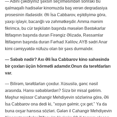
— Adını çəkdiyiniz şəxsin seçilməsindən sonrakı bu
qalmaqallı hadisələr kinomuzda baş verən deqradasiya
prosesinin ifadəsidir. Əli İsa Cabbarov, eşitdiyimə görə,
yaxşı işləyir, bacarığlı və zəhmətkeşdir. Amma mənim
fikrimcə, bu cür təşkilatın başında məsələn Bəstəkarlar
İttifaqının başında duran Firəngiz Əlizadə, Rəssamlar
İttifaqının başında duran Fərhad Xəlilov, AYB sədri Anar
kimi cəmiyyətdə nüfuzu olan bir şəxs durmalıdır.
— Səbəb nədir? Axı Əli İsa Cabbarov kino sahəsində
bir çoxları üçün hörmətli adamdır.Onun da tərəfdarları
var.
— Bilirəm, tərəfdarları çoxdur. Xüsusilə, gənc nəsil
arasında. Hansı səbəblərdən? Sizə bir misal gətirim.
Məşhur rejissor Cahangir Mehdiyevin sözlərinə görə, Əli
İsa Cabbarov ona dedi ki, "xoşun gəlmir, çıx get." Ya da
buna oxşar hansısa sözləri. Gələn il Cahangir Mehdiyevin