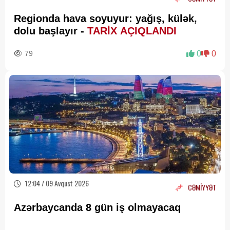
Regionda hava soyuyur: yağış, külək,
dolu başlayır -
TARİX AÇIQLANDI
79
0
0
12:04 / 09 Avqust 2026
CƏMİYYƏT
Azərbaycanda 8 gün iş olmayacaq