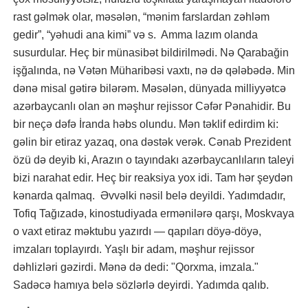
rast gəlmək olar, məsələn, “mənim farslardan zəhləm
gedir”, “yəhudi ana kimi” və s. Amma lazım olanda
susurdular. Heç bir münasibət bildirilmədi. Nə Qarabağin
işğalında, nə Vətən Müharibəsi vaxtı, nə də qələbədə. Min
dənə misal gətirə bilərəm. Məsələn, dünyada milliyyətcə
azərbaycanlı olan ən məşhur rejissor Cəfər Pənahidir. Bu
bir neçə dəfə İranda həbs olundu. Mən təklif edirdim ki:
gəlin bir etiraz yazaq, ona dəstək verək. Cənab Prezident
özü də deyib ki, Arazın o tayındakı azərbaycanlıların taleyi
bizi narahat edir. Heç bir reaksiya yox idi. Tam hər şeydən
kənarda qalmaq. Əvvəlki nəsil belə deyildi. Yadımdadır,
Tofiq Tağızadə, kinostudiyada ermənilərə qarşı, Moskvaya
o vaxt etiraz məktubu yazırdı — qapıları döyə-döyə,
imzaları toplayırdı. Yaşlı bir adam, məşhur rejissor
dəhlizləri gəzirdi. Mənə də dedi: "Qorxma, imzala."
Sadəcə hamıya belə sözlərlə deyirdi. Yadımda qalıb.