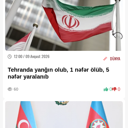
12:00 / 09 Avqust 2026
DÜNYA
Tehranda yanğın olub, 1 nəfər ölüb, 5
nəfər yaralanıb
60
0
0