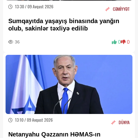
13:30 / 09 Avqust 2026
CƏMİYYƏT
Sumqayıtda yaşayış binasında yanğın
olub, sakinlər təxliyə edilib
36
0
0
13:10 / 09 Avqust 2026
DÜNYA
Netanyahu Qəzzanın HƏMAS-ın