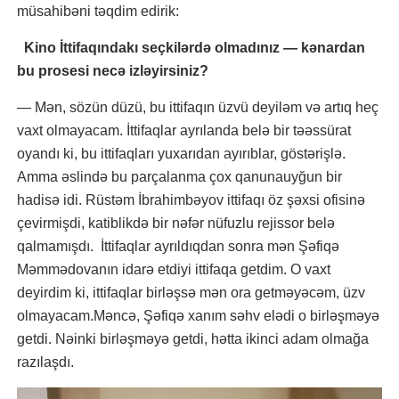
müsahibəni təqdim edirik:
Kino İttifaqındakı seçkilərdə olmadınız — kənardan
bu prosesi necə izləyirsiniz?
— Mən, sözün düzü, bu ittifaqın üzvü deyiləm və artıq heç
vaxt olmayacam. İttifaqlar ayrılanda belə bir təəssürat
oyandı ki, bu ittifaqları yuxarıdan ayırıblar, göstərişlə.
Amma əslində bu parçalanma çox qanunauyğun bir
hadisə idi. Rüstəm İbrahimbəyov ittifaqı öz şəxsi ofisinə
çevirmişdi, katiblikdə bir nəfər nüfuzlu rejissor belə
qalmamışdı. İttifaqlar ayrıldıqdan sonra mən Şəfiqə
Məmmədovanın idarə etdiyi ittifaqa getdim. O vaxt
deyirdim ki, ittifaqlar birləşsə mən ora getməyəcəm, üzv
olmayacam.Məncə, Şəfiqə xanım səhv elədi o birləşməyə
getdi. Nəinki birləşməyə getdi, hətta ikinci adam olmağa
razılaşdı.