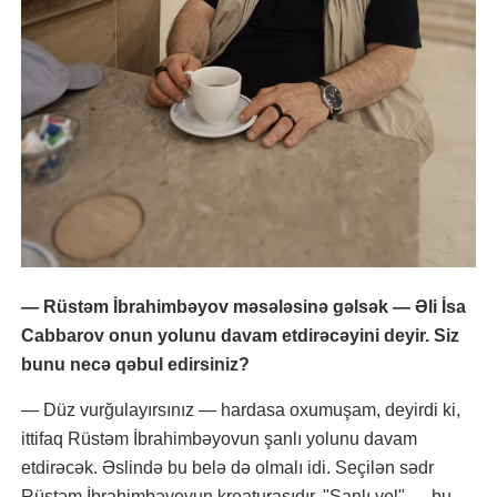
— Rüstəm İbrahimbəyov məsələsinə gəlsək — Əli İsa
Cabbarov onun yolunu davam etdirəcəyini deyir. Siz
bunu necə qəbul edirsiniz?
— Düz vurğulayırsınız — hardasa oxumuşam, deyirdi ki,
ittifaq Rüstəm İbrahimbəyovun şanlı yolunu davam
etdirəcək. Əslində bu belə də olmalı idi. Seçilən sədr
Rüstəm İbrahimbəyovun kreaturasıdır. "Şanlı yol" — bu