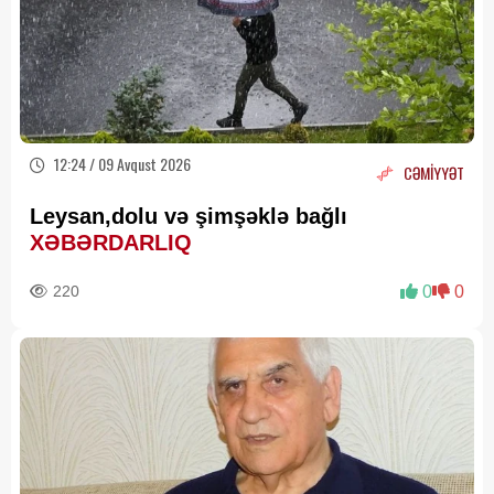
12:24 / 09 Avqust 2026
CƏMİYYƏT
Leysan,dolu və şimşəklə bağlı
XƏBƏRDARLIQ
220
0
0