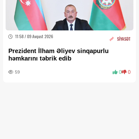
11:58 / 09 Avqust 2026
SİYASƏT
Prezident İlham Əliyev sinqapurlu
həmkarını təbrik edib
59
0
0