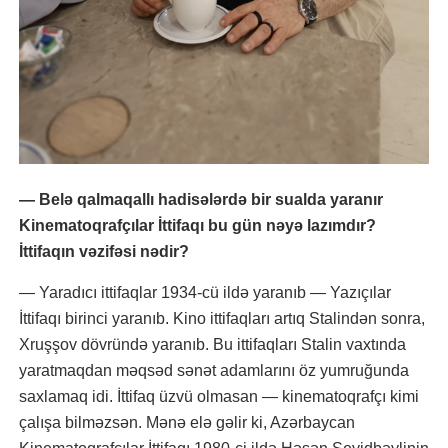
— Belə qalmaqallı hadisələrdə bir sualda yaranır
Kinematoqrafçılar İttifaqı bu gün nəyə lazımdır?
İttifaqın vəzifəsi nədir?
— Yaradıcı ittifaqlar 1934-cü ildə yaranıb — Yazıçılar
İttifaqı birinci yaranıb. Kino ittifaqları artıq Stalindən sonra,
Xruşşov dövründə yaranıb. Bu ittifaqları Stalin vaxtında
yaratmaqdan məqsəd sənət adamlarını öz yumruğunda
saxlamaq idi. İttifaq üzvü olmasan — kinematoqrafçı kimi
çalışa bilməzsən. Mənə elə gəlir ki, Azərbaycan