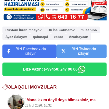
Rüstəm İbrahimbəyov
Əli İsa Cabbarov
müsahibə
Ayaz Salayev
qalmaqal
xəbər
Azərbaycan
Bizi Facebook-da
Bizi Twitter-da
izləyin
izləyin
Bizə yazın: (+99450) 247 90 86
ƏLAQƏLI MÖVZULAR
“Mənə lazım deyil deyə bilməzsiniz, mən
tamaşaçıya lazımam”
İllər sonra vətənə
01 İyul 2026, 16:32
qayıdan aktrisa