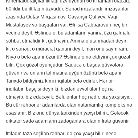
Kinematoqrafçılar İttifaqı üzvlüyünün 60 ili tamam olacaq.
60 ildir bu ittifaqın üzvüdür. Sənəd imzalandı, imzayanlar
arasında Oqtay Mirqasımov, Cavanşir Quliyev, Vaqif
Mustafayev və başqaları var. Əli İsa Cabbarovun heç bir
vecinə deyil. Əslində o, bu adamların yanına özü gəlməli,
söhbət etməlidir ki, getməyin. Amma o utanmadan deyir
ki, o sənəd, o müraciət qanuni deyil, mən onu saymıram.
Niyə o belə aparır özünü? Əslində o nə etdiyini çox gözəl
bilir. Çox gözəl oyunçudur. Sadəcə o başqa qüvvələrə
güvənir və onların təlimatına uyğun özünü belə aparır.
Tarixdə bildiyimiz kimi inqilabı belə edirlər. Hər bir
inqilabın başçısı deyir ki, bizdən əvvəlkilər heç nə
etməyib, biz edəcəyik. Bəli, onlar heç nədir, biz yaxşısıyıq.
Bu cür rəhbərlər adamlarda olan natamamlıq kompleksinə
əsaslanır. Biz onu dünya tarixindən yaxşı bilirik. Gələcək
diktator sadə adamların zadəganlara olan nifrətə güvənir.
İttifaqın təzə seçilən rəhbəri də çox yaxşı bilir: necə