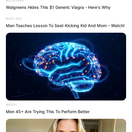
BOOSTARO
Walgreens Hides This $1 Generic Viagra - Here's Why
BUZZ DAY
Bakı
insident
Zığ qəsəbəsi
Man Teaches Lesson To Seat-Kicking Kid And Mom – Watch!
Bizi Facebook-da
Bizi Twitter-da
izləyin
izləyin
Bizə yazın: (+99450) 247 90 86
ƏLAQƏLI MÖVZULAR
Velosiped sürən beş yaşlı uşaq traktorun
MEDVI
altında qalaraq öldü
06 Avqust 2026, 22:20
Men 45+ Are Trying This To Perform Better
“Laçın” ticarət mərkəzində
ölüm
06 Avqust 2026, 12:40