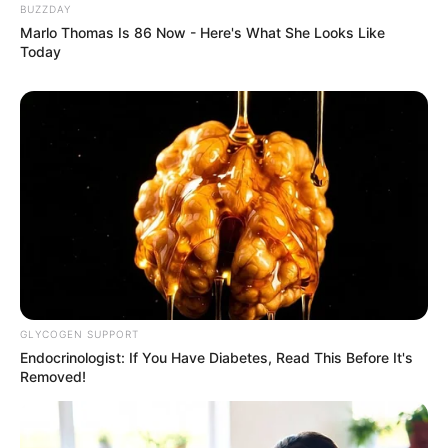
BUZZDAY
Marlo Thomas Is 86 Now - Here's What She Looks Like
Today
19:09 / 06 Avqust 2026
CƏMİYYƏT
Şəxs məcburi nikahda saxlanıla bilərmi?
—
Vəkildən AÇIQLAMA
GLYCOGEN SUPPORT
66
0
0
Endocrinologist: If You Have Diabetes, Read This Before It's
Removed!