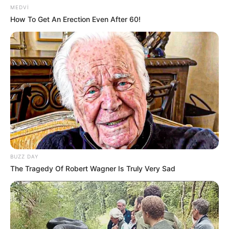
MEDVI
How To Get An Erection Even After 60!
21:12 / 06 Avqust 2026
CƏMİYYƏT
Bakıda bu dahilərin heykəlləri yoxdur
-
Nazirə müraciət edildi
182
0
0
BUZZ DAY
The Tragedy Of Robert Wagner Is Truly Very Sad