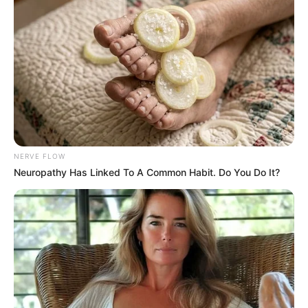
40
0
0
NERVE FLOW
Neuropathy Has Linked To A Common Habit. Do You Do It?
22:04 / 06 Avqust 2026
CƏMİYYƏT
Paytaxtın bu ərazilərində
qaz olmayacaq
57
0
0