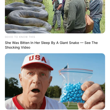
20:59 / 06 Avqust 2026
DÜNYA
TƏCİLİ!
Türkiyə
qırıcıları havaya qaldırdı
- Nə baş verir?
72
0
0
GOOD TO KNOW THIS
She Was Bitten In Her Sleep By A Giant Snake — See The
Shocking Video
20:44 / 06 Avqust 2026
SİYASƏT
Zelenski Ceyhun Bayramovu
qəbul edib