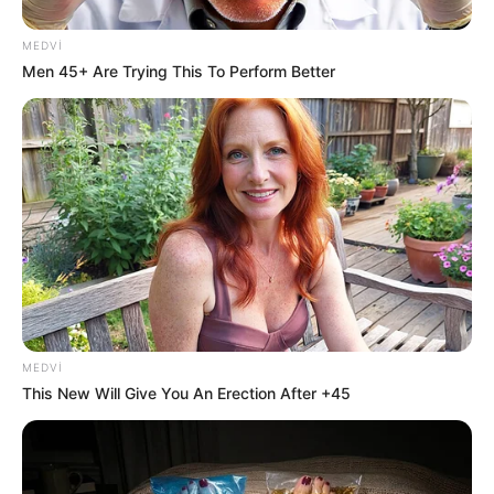
MEDVI
18:47 / 06 Avqust 2026
Men 45+ Are Trying This To Perform Better
CƏMİYYƏT
Əmək pensiyalarında və bu
müavinətlərdə ARTIM OLACAQ -
Deputat
AÇIQLADI
683
0
0
MEDVI
This New Will Give You An Erection After +45
18:45 / 06 Avqust 2026
CƏMİYYƏT