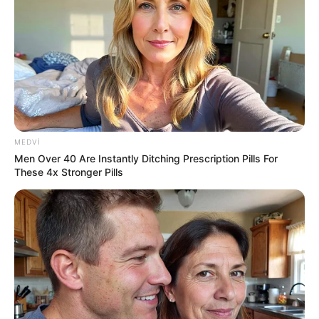
48 nəfər
saxlanıldı
06 Avqust 2026, 12:10
Azərbaycanda dəhşət:
Mağaza sahibi
müştərini ürəyindən bıçaqladı
06 Avqust 2026, 11:33
MEDVI
Men Over 40 Are Instantly Ditching Prescription Pills For
These 4x Stronger Pills