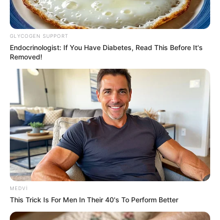
GLYCOGEN SUPPORT
Endocrinologist: If You Have Diabetes, Read This Before It's
Removed!
22:20 / 06 Avqust 2026
KRİMİNAL
Velosiped sürən beş yaşlı uşaq
MEDVI
traktorun altında qalaraq öldü
This Trick Is For Men In Their 40's To Perform Better