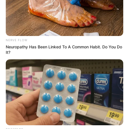
Qaydalar TƏSDİQLƏNDİ:
1 sentyabr 2026-cı il
tarixindən qüvvəyə minəcək
"Qaçqınkom" aylıq müavinətlə bağlı
RƏSMİ
AÇIQLAMA YAYDI
NERVE FLOW
Neuropathy Has Been Linked To A Common Habit. Do You Do
It?
0
0
Xəbər xoşunuza gəldi? Sosial şəbəkələrdə paylaşın