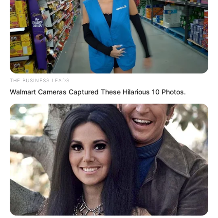
ETDİ -
Dənizə GİRMƏYİN
76
0
0
THE BUSINESS LEADS
Walmart Cameras Captured These Hilarious 10 Photos.
19:30 / 06 Avqust 2026
CƏMİYYƏT
Xanım Sultanova yüksək vəzifəyə təyin
edildi
90
0
0