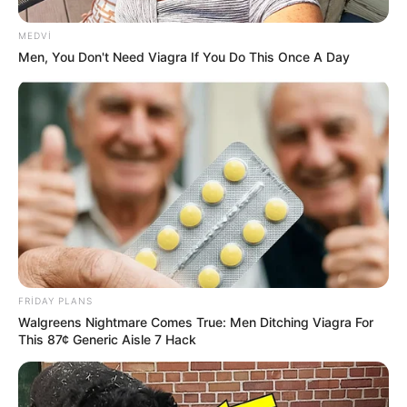
80
0
0
MEDVI
Men, You Don't Need Viagra If You Do This Once A Day
18:40 / 06 Avqust 2026
SİYASƏT
Zaur TikTok-dadır, Rəşad Məcid isə
FRIDAY PLANS
tarixdə -
Turan Etibaroğlu yazır…
Walgreens Nightmare Comes True: Men Ditching Viagra For
This 87¢ Generic Aisle 7 Hack
315
1
0