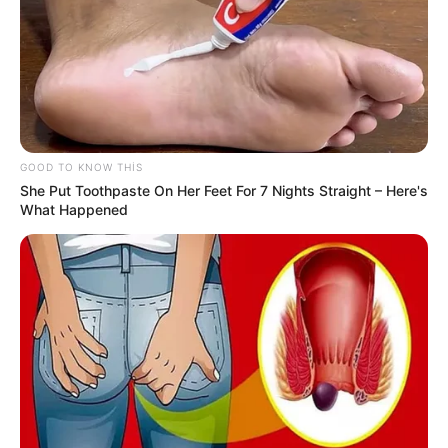
GOOD TO KNOW THIS
She Put Toothpaste On Her Feet For 7 Nights Straight – Here's
What Happened
19:59 / 06 Avqust 2026
CƏMİYYƏT
Bu məktəblər üzrə vakansiya seçimi
başlayır
63
0
0