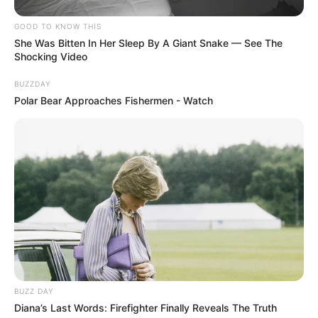
GOOD TO KNOW THIS
She Was Bitten In Her Sleep By A Giant Snake — See The
Shocking Video
18:09 / 06 Avqust 2026
CƏMİYYƏT
BUZZDAY
Polar Bear Approaches Fishermen - Watch
Azərbaycandakı ali təhsilli insanların
sayı - AÇIQLANDI
78
0
0
BUZZ DAY
Diana’s Last Words: Firefighter Finally Reveals The Truth