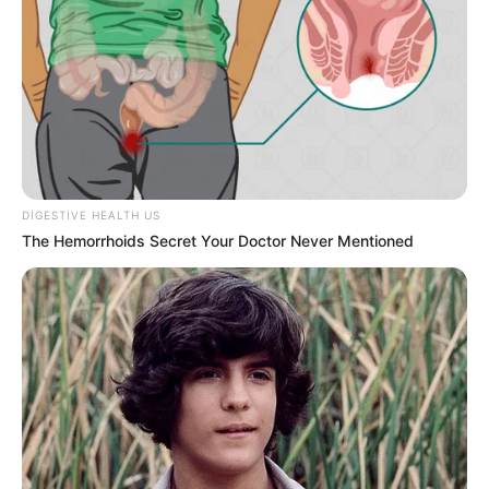
DIGESTIVE HEALTH US
23:05 / 06 Avqust 2026
DÜNYA
The Hemorrhoids Secret Your Doctor Never Mentioned
Hörmüz boğazı ilə bağlı razılaşmanın
DETALLARI açıqlandı
1
0
0