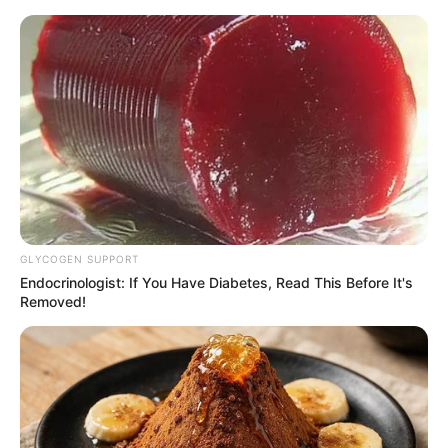
Yeni təyin olunan müavin KİMDİR?
—
FOTO
GLYCOGEN SUPPORT
Endocrinologist: If You Have Diabetes, Read This Before It's
Removed!
Bakıdakı kütləvi dava ilə bağlı DİN-dən
AÇIQLAMA