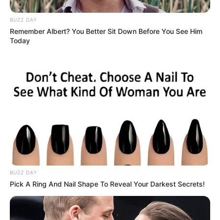
BUZZ DAY
Remember Albert? You Better Sit Down Before You See Him
Today
22:49 / 06 Avqust 2026
SİYASƏT
Ceyhun Bayramov: Zelenski Ukraynaya
göstərdiyi humanitar yardımla bağlı
Prezident İlham Əliyevə təşəkkür edib
33
0
0
BUZZ DAY
Pick A Ring And Nail Shape To Reveal Your Darkest Secrets!