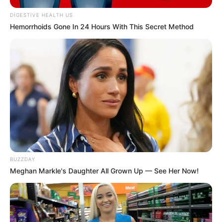
DIGESTIVE HEALTH US
Hemorrhoids Gone In 24 Hours With This Secret Method
BUZZDAY
Meghan Markle's Daughter All Grown Up — See Her Now!
19:37 / 06 Avqust 2026
CƏMİYYƏT
Nazirlik küləklə bağlı XƏBƏRDARLIQ