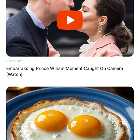
22:32 / 06 Avqust 2026
CƏMİYYƏT
Pensiya alanların
NƏZƏRİNƏ!
44
0
0
BUZZDAY
Embarrassing Prince William Moment Caught On Camera
(Watch)