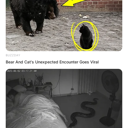
18:34 / 06 Avqust 2026
BUZZDAY
CƏMİYYƏT
Bear And Cat's Unexpected Encounter Goes Viral
Əslində, Rəşad müəllim bir el məsəlində
deyildiyi kimi:
"Quşu gözündən
vurmuşdu"
84
0
0