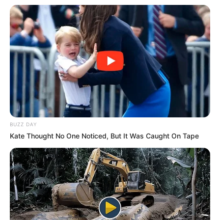
17:55 / 06 Avqust 2026
CƏMİYYƏT
Azərbaycanda BOKT
ləğv olundu
82
0
0
BUZZ DAY
Kate Thought No One Noticed, But It Was Caught On Tape
17:35 / 06 Avqust 2026
CƏMİYYƏT