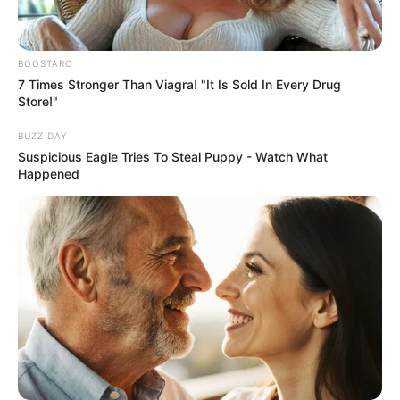
BOOSTARO
7 Times Stronger Than Viagra! "It Is Sold In Every Drug
Store!"
BUZZ DAY
21:43 / 06 Avqust 2026
Suspicious Eagle Tries To Steal Puppy - Watch What
CƏMİYYƏT
Happened
Əhalinin diqqətinə! Bu tarixdən havalar
SƏRİNLƏŞİR
58
0
0