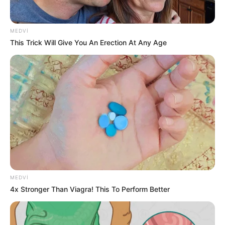
MEDVI
This Trick Will Give You An Erection At Any Age
MEDVI
4x Stronger Than Viagra! This To Perform Better
Digər xəbərlər