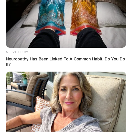
İcra başçısı üç qurumu birləşdirdi, yeni
rəis təyin etdi -
FOTO
102
0
0
NERVE FLOW
Neuropathy Has Been Linked To A Common Habit. Do You Do
It?
18:41 / 06 Avqust 2026
CƏMİYYƏT
İcra başçısı üç qurumu birləşdirdi,
yeni
rəis təyin etdi