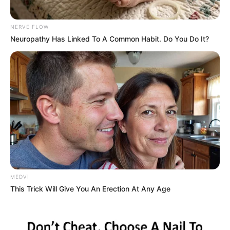
23:27 / 06 Avqust 2026
CƏMİYYƏT
NERVE FLOW
Stressin bədəninizdə yaratdığı
gizli
Neuropathy Has Linked To A Common Habit. Do You Do It?
təhlükələr
39
0
0
MEDVI
This Trick Will Give You An Erection At Any Age
23:07 / 06 Avqust 2026
CƏMİYYƏT
Azərbaycanda qumar asılılığının