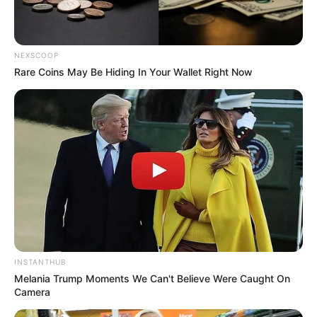
00:12 / 07 Avqust 2026
CƏMİYYƏT
NEXSCOOP
Rare Coins May Be Hiding In Your Wallet Right Now
Bu 4 bürcü çətin günlər gözləyir
30
0
0
INSTANTHUB
Melania Trump Moments We Can't Believe Were Caught On
Camera