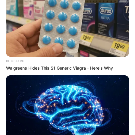
BOOSTARO
Walgreens Hides This $1 Generic Viagra - Here's Why
KRİMİNAL
590
06.06.2026, 14:44
Cəlilabad Rayon Polis Şöbəsi narkotik vasitə və
psixotrop maddələrin dövriyyəsinə qarşı əməliyyat