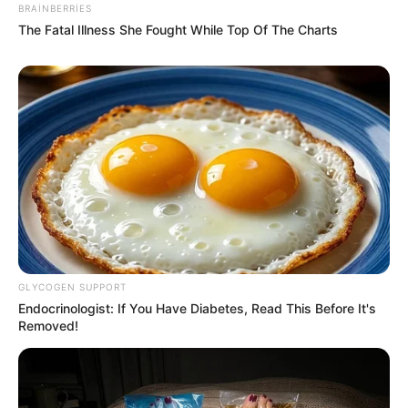
BRAINBERRIES
The Fatal Illness She Fought While Top Of The Charts
21:43 / 06 Avqust 2026
CƏMİYYƏT
Əhalinin diqqətinə! Bu tarixdən havalar
SƏRİNLƏŞİR
74
0
0
GLYCOGEN SUPPORT
Endocrinologist: If You Have Diabetes, Read This Before It's
Removed!