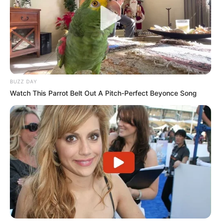
BUZZ DAY
Watch This Parrot Belt Out A Pitch-Perfect Beyonce Song
22:04 / 06 Avqust 2026
CƏMİYYƏT
Paytaxtın bu ərazilərində
qaz olmayacaq
72
0
0