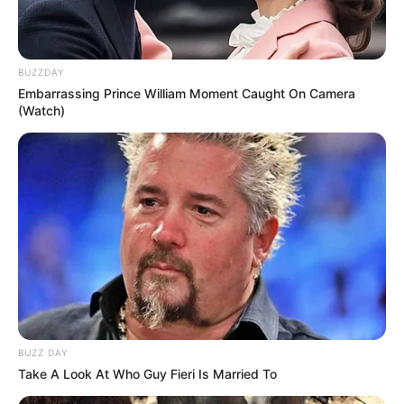
BUZZDAY
Embarrassing Prince William Moment Caught On Camera
(Watch)
00:28 / 07 Avqust 2026
CƏMİYYƏT
Bakıda yaşayanların DİQQƏTİNƏ!
7
avqust 2026-cı il saat 00:00-dan
etibarən...
26
0
0
BUZZ DAY
Take A Look At Who Guy Fieri Is Married To