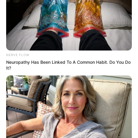
21:12 / 06 Avqust 2026
CƏMİYYƏT
Bakıda bu dahilərin heykəlləri yoxdur
-
Nazirə müraciət edildi
NERVE FLOW
213
0
0
Neuropathy Has Been Linked To A Common Habit. Do You Do
It?