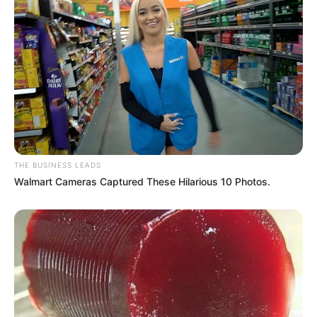
THE BUSINESS LEADS
Walmart Cameras Captured These Hilarious 10 Photos.
00:02 / 07 Avqust 2026
CƏMİYYƏT
7 avqustda bizi nələr gözləyir? —
ULDUZ FALI