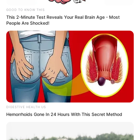
GOOD TO KNOW THIS
This 2-Minute Test Reveals Your Real Brain Age - Most
People Are Shocked!
22:49 / 06 Avqust 2026
SİYASƏT
Ceyhun Bayramov: Zelenski Ukraynaya
göstərdiyi humanitar yardımla bağlı
Prezident İlham Əliyevə təşəkkür edib
DIGESTIVE HEALTH US
72
0
0
Hemorrhoids Gone In 24 Hours With This Secret Method