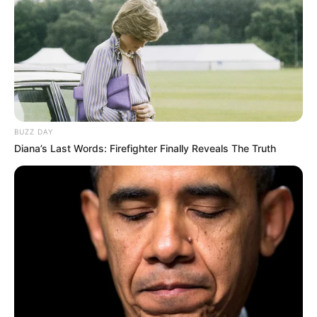
BUZZ DAY
Diana’s Last Words: Firefighter Finally Reveals The Truth
22:32 / 06 Avqust 2026
CƏMİYYƏT