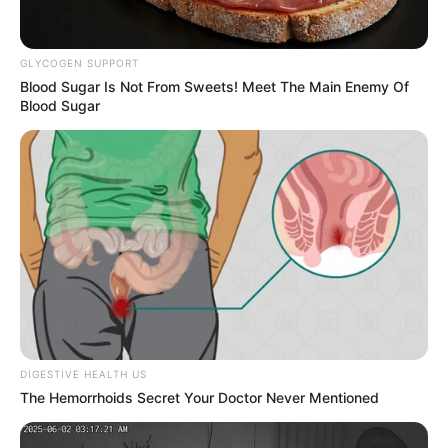
GLYCOGEN SUPPORT
Blood Sugar Is Not From Sweets! Meet The Main Enemy Of
Blood Sugar
0
1
Xəbər xoşunuza gəldi? Sosial şəbəkələrdə paylaşın
DİN
xəbər
polis
Bizi Facebook-da
Bizi Twitter-da
izləyin
izləyin
DIGESTIVE HEALTH US
The Hemorrhoids Secret Your Doctor Never Mentioned
Bizə yazın: (+99450) 247 90 86