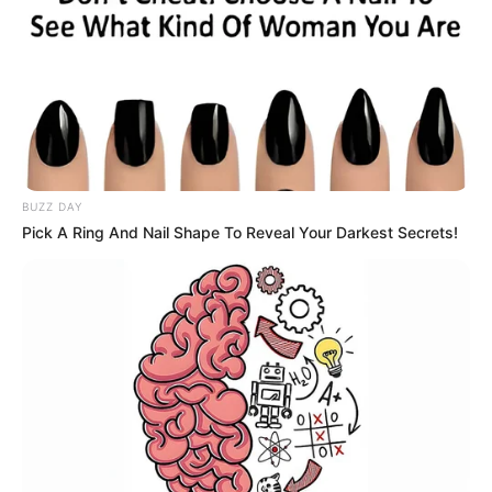
müalicəsi harada aparılır?-
Rəsmi
Açıqlama
61
0
0
BUZZ DAY
Pick A Ring And Nail Shape To Reveal Your Darkest Secrets!
23:05 / 06 Avqust 2026
DÜNYA
Hörmüz boğazı ilə bağlı razılaşmanın
DETALLARI açıqlandı
59
0
0