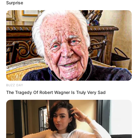
Surprise
85
0
0
BUZZ DAY
20:34 / 06 Avqust 2026
CƏMİYYƏT
The Tragedy Of Robert Wagner Is Truly Very Sad
Sürücülərin nəzərinə: Bu küçələrdə
hərəkət
TAM MƏHDUDLAŞDIRILIR
67
0
0