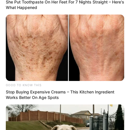
She Put Toothpaste On Her Feet For 7 Nights Straight – Here's
What Happened
19:37 / 06 Avqust 2026
CƏMİYYƏT
Nazirlik küləklə bağlı XƏBƏRDARLIQ
ETDİ -
Dənizə GİRMƏYİN
78
0
0
GOOD TO KNOW THIS
Stop Buying Expensive Creams – This Kitchen Ingredient
Works Better On Age Spots