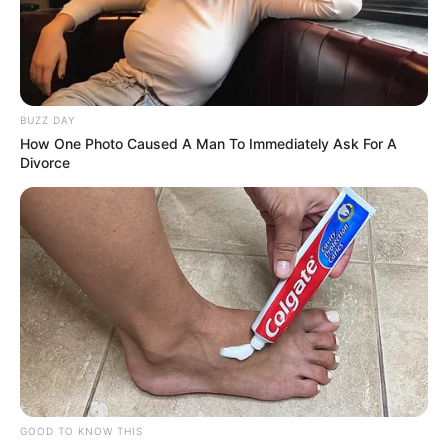
BUZZ DAY
How One Photo Caused A Man To Immediately Ask For A
Divorce
19:59 / 06 Avqust 2026
CƏMİYYƏT
Bu məktəblər üzrə vakansiya seçimi
başlayır
67
0
0
GOOD TO KNOW THIS