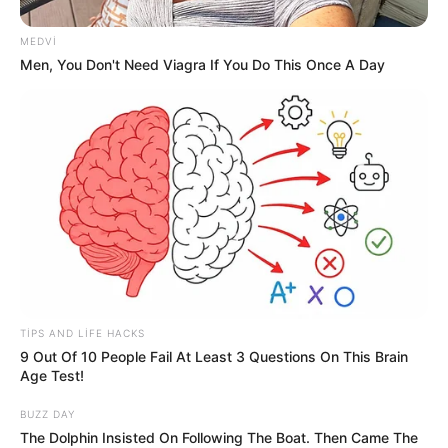
20:59 / 06 Avqust 2026
DÜNYA
MEDVI
TƏCİLİ!
Türkiyə
qırıcıları havaya qaldırdı
Men, You Don't Need Viagra If You Do This Once A Day
- Nə baş verir?
82
0
0
TIPS AND LIFE HACKS
9 Out Of 10 People Fail At Least 3 Questions On This Brain
20:44 / 06 Avqust 2026
Age Test!
SİYASƏT
BUZZ DAY
Zelenski Ceyhun Bayramovu
qəbul edib
The Dolphin Insisted On Following The Boat. Then Came The