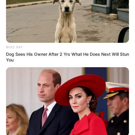
19:30 / 06 Avqust 2026
CƏMİYYƏT
Xanım Sultanova yüksək vəzifəyə təyin
edildi
BUZZ DAY
93
0
0
Dog Sees His Owner After 2 Yrs What He Does Next Will Stun
You
19:09 / 06 Avqust 2026
CƏMİYYƏT