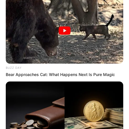
00:17 / 07 Avqust 2026
SİYASƏT
Prezidentdən AZAL-la bağlı -
Fərman
BUZZ DAY
Bear Approaches Cat: What Happens Next Is Pure Magic
87
0
0