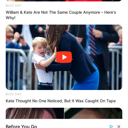
Şəxs məcburi nikahda saxlanıla bilərmi?
BUZZ DAY
—
Vəkildən AÇIQLAMA
William & Kate Are Not The Same Couple Anymore – Here's
Why!
72
0
0
KEÇİDLƏR
ƏLAQƏ
Tel: (+99450) 247 90 86
Ana səhifə
E-mail: oxucomsayti @gmail.com
HAQQIMIZDA
BUZZ DAY
ƏLAQƏ
Kate Thought No One Noticed, But It Was Caught On Tape
REKLAM
SOSİAL
SAYĞAC
Before You Go