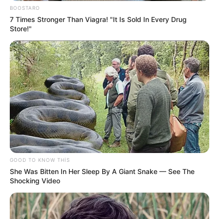
BOOSTARO
7 Times Stronger Than Viagra! "It Is Sold In Every Drug
Store!"
23:54 / 06 Avqust 2026
CƏMİYYƏT
Sabah bu yerlərə leysan yağacaq -
hava
PROQNOZU
206
0
0
GOOD TO KNOW THIS
She Was Bitten In Her Sleep By A Giant Snake — See The
Shocking Video