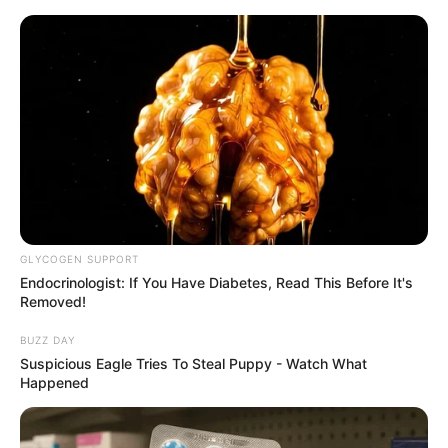
Əmək pensiyalarında və bu
müavinətlərdə ARTIM OLACAQ -
Deputat AÇIQLADI
GLYCOGEN SUPPORT
Endocrinologist: If You Have Diabetes, Read This Before It's
Removed!
BUZZ DAY
DİN bu rayonda əməliyyat keçirib:
Həbs
Suspicious Eagle Tries To Steal Puppy - Watch What
olunanlar var
Happened