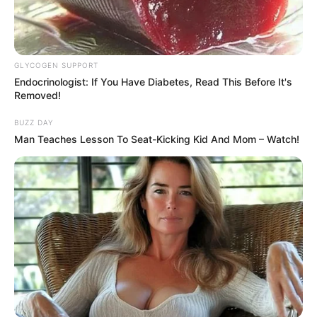
103
0
0
GLYCOGEN SUPPORT
Endocrinologist: If You Have Diabetes, Read This Before It's
Removed!
BUZZ DAY
Man Teaches Lesson To Seat-Kicking Kid And Mom – Watch!
23:56 / 06 Avqust 2026
HÜQUQ
Sevinc Hüseynova Səidə Bəkirqızına
uduzdu —
Məhkəmə rədd etdi
51
0
0